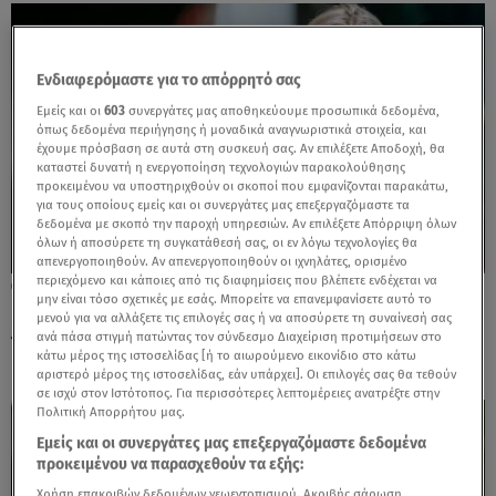
Ενδιαφερόμαστε για το απόρρητό σας
Εμείς και οι
603
συνεργάτες μας αποθηκεύουμε προσωπικά δεδομένα,
όπως δεδομένα περιήγησης ή μοναδικά αναγνωριστικά στοιχεία, και
έχουμε πρόσβαση σε αυτά στη συσκευή σας. Αν επιλέξετε Αποδοχή, θα
καταστεί δυνατή η ενεργοποίηση τεχνολογιών παρακολούθησης
προκειμένου να υποστηριχθούν οι σκοποί που εμφανίζονται παρακάτω,
για τους οποίους εμείς και οι συνεργάτες μας επεξεργαζόμαστε τα
δεδομένα με σκοπό την παροχή υπηρεσιών. Αν επιλέξετε Απόρριψη όλων
όλων ή αποσύρετε τη συγκατάθεσή σας, οι εν λόγω τεχνολογίες θα
απενεργοποιηθούν. Αν απενεργοποιηθούν οι ιχνηλάτες, ορισμένο
περιεχόμενο και κάποιες από τις διαφημίσεις που βλέπετε ενδέχεται να
23.07.26, 16:00
μην είναι τόσο σχετικές με εσάς. Μπορείτε να επανεμφανίσετε αυτό το
Πρώτο ραντεβού: Χρειάζεσαι μόλις 4 λεπτά
μενού για να αλλάξετε τις επιλογές σας ή να αποσύρετε τη συναίνεσή σας
για να αποφασίσεις
ανά πάσα στιγμή πατώντας τον σύνδεσμο Διαχείριση προτιμήσεων στο
κάτω μέρος της ιστοσελίδας [ή το αιωρούμενο εικονίδιο στο κάτω
αριστερό μέρος της ιστοσελίδας, εάν υπάρχει]. Οι επιλογές σας θα τεθούν
σε ισχύ στον Ιστότοπος. Για περισσότερες λεπτομέρειες ανατρέξτε στην
Πολιτική Απορρήτου μας.
Εμείς και οι συνεργάτες μας επεξεργαζόμαστε δεδομένα
προκειμένου να παρασχεθούν τα εξής:
Χρήση επακριβών δεδομένων γεωεντοπισμού. Ακριβής σάρωση