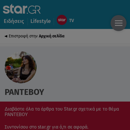
Ειδήσεις
Lifestyle
Επιστροφή στην
Αρχική σελίδα
ΡΑΝΤΕΒΟΥ
Διαβάστε όλα τα άρθρα του Star.gr σχετικά με το θέμα
ΡΑΝΤΕΒΟΥ
Συντονίσου στο star.gr για ό,τι σε αφορά.