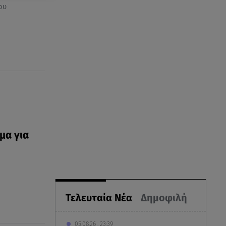
ου
μα για
Τελευταία Νέα
Δημοφιλή
05.08.26 , 23:39