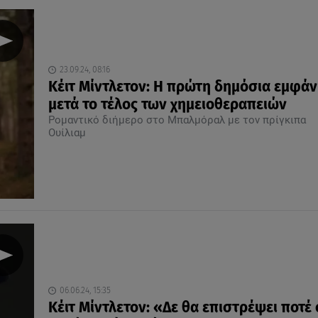
23.09.24, 08:16
Κέιτ Μίντλετον: Η πρώτη δημόσια εμφάν
μετά το τέλος των χημειοθεραπειών
Ρομαντικό διήμερο στο Μπαλμόραλ με τον πρίγκιπα
Ουίλιαμ
06.06.24, 15:35
Κέιτ Μίντλετον: «Δε θα επιστρέψει ποτέ