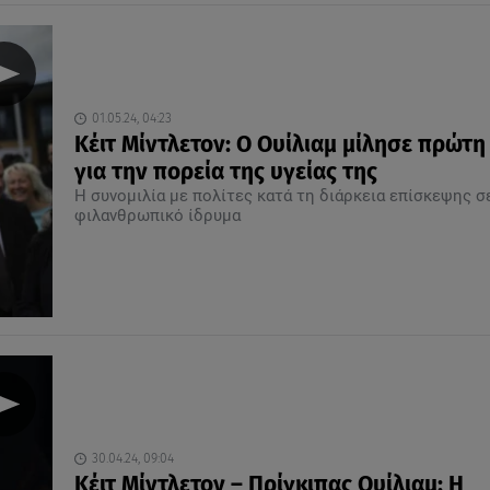
01.05.24, 04:23
Κέιτ Μίντλετον: O Ουίλιαμ μίλησε πρώτ
για την πορεία της υγείας της
Η συνομιλία με πολίτες κατά τη διάρκεια επίσκεψης σ
φιλανθρωπικό ίδρυμα
30.04.24, 09:04
Κέιτ Μίντλετον – Πρίγκιπας Ουίλιαμ: Η