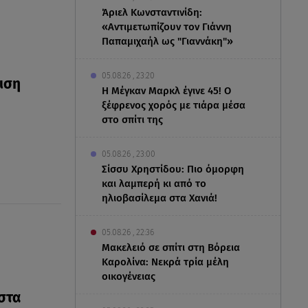
Άριελ Κωνσταντινίδη:
«Αντιμετωπίζουν τον Γιάννη
Παπαμιχαήλ ως "Γιαννάκη"»
05.08.26 , 23:20
ιση
Η Μέγκαν Μαρκλ έγινε 45! Ο
ξέφρενος χορός με τιάρα μέσα
στο σπίτι της
05.08.26 , 23:00
Σίσσυ Χρηστίδου: Πιο όμορφη
και λαμπερή κι από το
ηλιοβασίλεμα στα Χανιά!
05.08.26 , 22:36
Μακελειό σε σπίτι στη Βόρεια
Καρολίνα: Νεκρά τρία μέλη
οικογένειας
 στα