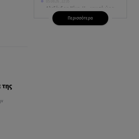
05.08.26 , 22:35
Αλεξάνδρα Νίκα: Η... χρυσή ώρα
στο σκάφος με την καλύτερη
Περισσότερα
παρέα!
05.08.26 , 22:27
Πόρτο Ράφτη: Bίντεο
Ντοκουμέντο Από Το
Θανατηφόρο Τροχαίο
05.08.26 , 22:19
Σαμοθράκη: «Μαμά νόμιζες ότι
δε θα σε ξαναδώ;» -Τα πρώτα
 της
λόγια του 22χρονου
ην
05.08.26 , 21:48
Starte - Γιώργος Δουατζής: «Με
θέλγει ιδιαιτέρως κάθε μορφή
τέχνης»