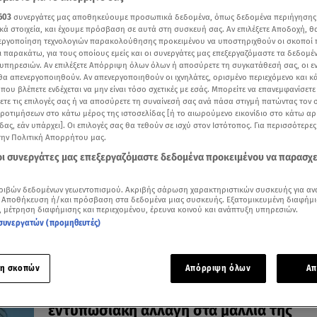
603
συνεργάτες μας αποθηκεύουμε προσωπικά δεδομένα, όπως δεδομένα περιήγησης
κά στοιχεία, και έχουμε πρόσβαση σε αυτά στη συσκευή σας. Αν επιλέξετε Αποδοχή, θ
νεργοποίηση τεχνολογιών παρακολούθησης προκειμένου να υποστηριχθούν οι σκοποί
ι παρακάτω, για τους οποίους εμείς και οι συνεργάτες μας επεξεργαζόμαστε τα δεδομέ
18.09.25, 10:03
υπηρεσιών. Αν επιλέξετε Απόρριψη όλων όλων ή αποσύρετε τη συγκατάθεσή σας, οι ε
Πριγκίπισσα Κέιτ: Οι εντυπωσιακές εμφα
 θα απενεργοποιηθούν. Αν απενεργοποιηθούν οι ιχνηλάτες, ορισμένο περιεχόμενο και κά
 που βλέπετε ενδέχεται να μην είναι τόσο σχετικές με εσάς. Μπορείτε να επανεμφανίσετ
της & το κομπλιμέντο του Τραμπ
ξετε τις επιλογές σας ή να αποσύρετε τη συναίνεσή σας ανά πάσα στιγμή πατώντας τον
Οι δημιουργίες υψηλής ραπτικής και τα κοσμήματα-
προτιμήσεων στο κάτω μέρος της ιστοσελίδας [ή το αιωρούμενο εικονίδιο στο κάτω α
κειμήλια που φόρεσε
δας, εάν υπάρχει]. Οι επιλογές σας θα τεθούν σε ισχύ στον Ιστότοπος. Για περισσότερε
την Πολιτική Απορρήτου μας.
 οι συνεργάτες μας επεξεργαζόμαστε δεδομένα προκειμένου να παρασχ
ριβών δεδομένων γεωεντοπισμού. Ακριβής σάρωση χαρακτηριστικών συσκευής για αν
 Αποθήκευση ή/και πρόσβαση στα δεδομένα μιας συσκευής. Εξατομικευμένη διαφήμι
, μέτρηση διαφήμισης και περιεχομένου, έρευνα κοινού και ανάπτυξη υπηρεσιών.
συνεργατών (προμηθευτές)
η σκοπών
Απόρριψη όλων
Απ
05.09.25, 10:32
Η Κέιτ Μίντλετον έγινε ξανθιά! Δείτε την
εντυπωσιακή αλλαγή στα μαλλιά της