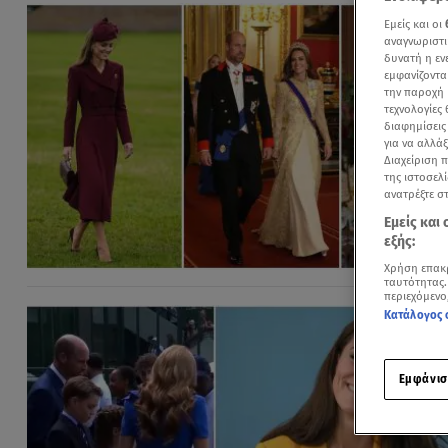
Εμείς και οι
αναγνωριστι
δυνατή η ε
εμφανίζοντα
την παροχή 
τεχνολογίες
διαφημίσεις
για να αλλά
Διαχείριση 
της ιστοσελί
ανατρέξτε σ
Εμείς και
εξής:
Χρήση επακ
ταυτότητας.
περιεχόμενο
Κατάλογος 
Εμφάνισ