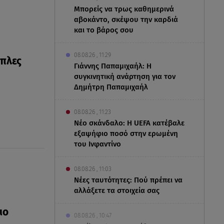
Μπορείς να τρως καθημερινά
αβοκάντο, σκέψου την καρδιά
και το βάρος σου
08.08.26 , 11:29
οπλες
Γιάννης Παπαμιχαήλ: Η
συγκινητική ανάρτηση για τον
Δημήτρη Παπαμιχαήλ
08.08.26 , 11:23
Νέο σκάνδαλο: Η UEFA κατέβαλε
εξαψήφιο ποσό στην ερωμένη
του Ινφαντίνο
08.08.26 , 11:03
Νέες ταυτότητες: Πού πρέπει να
αλλάξετε τα στοιχεία σας
ιο
08.08.26 , 10:47