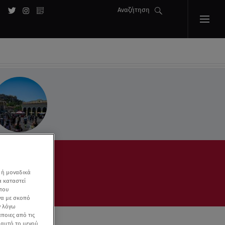
Αναζήτηση
 ή μοναδικά
α καταστεί
 που
να με σκοπό
ν λόγω
ποιες από τις
ε αυτό το μενού