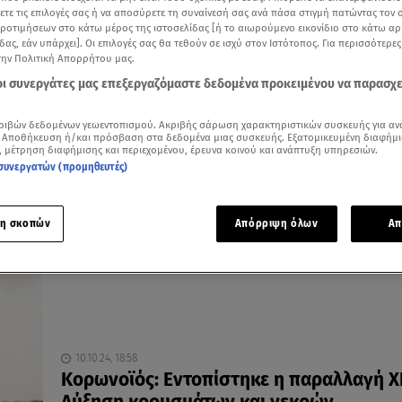
ξετε τις επιλογές σας ή να αποσύρετε τη συναίνεσή σας ανά πάσα στιγμή πατώντας τον
προτιμήσεων στο κάτω μέρος της ιστοσελίδας [ή το αιωρούμενο εικονίδιο στο κάτω α
δας, εάν υπάρχει]. Οι επιλογές σας θα τεθούν σε ισχύ στον Ιστότοπος. Για περισσότερε
την Πολιτική Απορρήτου μας.
05.08.25, 10:29
 οι συνεργάτες μας επεξεργαζόμαστε δεδομένα προκειμένου να παρασχ
Κορωνοϊός: Τα συμπτώματα της νέας
παραλλαγής - Στη ΜΕΘ νεογέννητο βρέφ
ριβών δεδομένων γεωεντοπισμού. Ακριβής σάρωση χαρακτηριστικών συσκευής για αν
 Αποθήκευση ή/και πρόσβαση στα δεδομένα μιας συσκευής. Εξατομικευμένη διαφήμι
Παρατηρείται μικρή αύξηση των κρουσμάτων τον
, μέτρηση διαφήμισης και περιεχομένου, έρευνα κοινού και ανάπτυξη υπηρεσιών.
Αύγουστο
συνεργατών (προμηθευτές)
η σκοπών
Απόρριψη όλων
Απ
10.10.24, 18:58
Κορωνοϊός: Εντοπίστηκε η παραλλαγή X