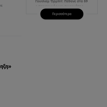
Γουίλιαμ Όρμπιτ: Πέθανε στα 69
σε
ο παραγωγός και συνεργάτης
της Μαντόνα
Περισσότερα
08.08.26 , 10:46
Φωτιά σε κτίριο στην
Κουμουνδούρου -
Απεγκλωβίστηκε ένα άτομο
08.08.26 , 10:12
Ιός του Δυτικού Νείλου: Στο
«κόκκινο» η Αττική – Πώς να
προστατευτείτε;
ρηξη»
08.08.26 , 10:11
Λίλα Μπακλέση: Γέννησε τον γιο
της η ηθοποιός - Η πρώτη
φωτογραφία
08.08.26 , 10:00