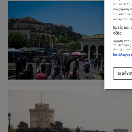
για να αλλά
Διαχείριση 
της ιστοσελί
ανατρέξτε σ
Εμείς και
εξής:
Χρήση επακ
ταυτότητας.
περιεχόμενο
Κατάλογος 
Εμφάνισ