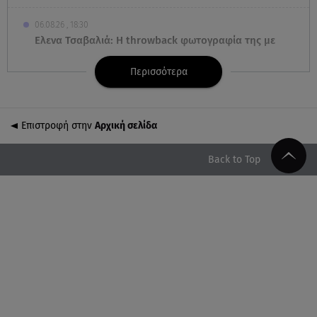
06.08.26 , 18:30
Ελενα Τσαβαλιά: Η throwback φωτογραφία της με
μπικίνι!
Περισσότερα
06.08.26 , 18:12
Τουρισμός για Όλους 2026-2027: Ποια ΑΦΜ κάνουν
σήμερα αίτηση
Επιστροφή στην
Αρχική σελίδα
06.08.26 , 17:53
Back to Top
Αμαλία Κωστοπούλου: Συνεχίζει τις διακοπές της
στο κοσμοπολίτικο Κάπρι
06.08.26 , 17:53
Mercedes-Benz GLB: Τώρα με όφελος 2.000 ευρώ
06.08.26 , 17:43
Συμφωνία Ιράν – Ομάν για τα Στενά του Ορμούζ