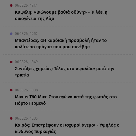
06.08.26 , 19:17
Κυψέλη: «Βιώνουμε βαθιά οδύνη» - Τι λέει η
οικογένεια της Λίζα
06.08.26 , 19:10
Μπαντέρας: «Η καρδιακή προσβολή ήταν το
καλύτερο πράγμα που μου συνέβη»
06.08.26 , 18:49
Συντάξεις χηρείας: Τέλος στο «ψαλίδι» μετά την
τριετία
06.08.26 , 18:38
Maxus T60 Max: Στον αγώνα κατά της φωτιάς στο
Πόρτο Γερμενό
06.08.26 , 18:35
Καιρός: Επιστρέφουν οι ισχυροί άνεμοι - Υψηλός ο
κίνδυνος πυρκαγιάς