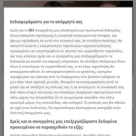
Ενδιαφερόμαστε για το απόρρητό σας
Εμείς και οι
603
συνεργάτες μας αποθηκεύουμε προσωπικά δεδομένα,
όπως δεδομένα περιήγησης ή μοναδικά αναγνωριστικά στοιχεία, και
έχουμε πρόσβαση σε αυτά στη συσκευή σας. Αν επιλέξετε Αποδοχή, θα
καταστεί δυνατή η ενεργοποίηση τεχνολογιών παρακολούθησης
προκειμένου να υποστηριχθούν οι σκοποί που εμφανίζονται παρακάτω,
για τους οποίους εμείς και οι συνεργάτες μας επεξεργαζόμαστε τα
δεδομένα με σκοπό την παροχή υπηρεσιών. Αν επιλέξετε Απόρριψη όλων
όλων ή αποσύρετε τη συγκατάθεσή σας, οι εν λόγω τεχνολογίες θα
απενεργοποιηθούν. Αν απενεργοποιηθούν οι ιχνηλάτες, ορισμένο
περιεχόμενο και κάποιες από τις διαφημίσεις που βλέπετε ενδέχεται να
01.04.26, 15:54
μην είναι τόσο σχετικές με εσάς. Μπορείτε να επανεμφανίσετε αυτό το
Σκαφίδα: «Έπαθα επιλόχεια κατάθλιψη,
μενού για να αλλάξετε τις επιλογές σας ή να αποσύρετε τη συναίνεσή σας
δεν ήθελα το παιδί μου»
ανά πάσα στιγμή πατώντας τον σύνδεσμο Διαχείριση προτιμήσεων στο
κάτω μέρος της ιστοσελίδας [ή το αιωρούμενο εικονίδιο στο κάτω
αριστερό μέρος της ιστοσελίδας, εάν υπάρχει]. Οι επιλογές σας θα τεθούν
σε ισχύ στον Ιστότοπος. Για περισσότερες λεπτομέρειες ανατρέξτε στην
Πολιτική Απορρήτου μας.
Εμείς και οι συνεργάτες μας επεξεργαζόμαστε δεδομένα
προκειμένου να παρασχεθούν τα εξής:
Χρήση επακριβών δεδομένων γεωεντοπισμού. Ακριβής σάρωση