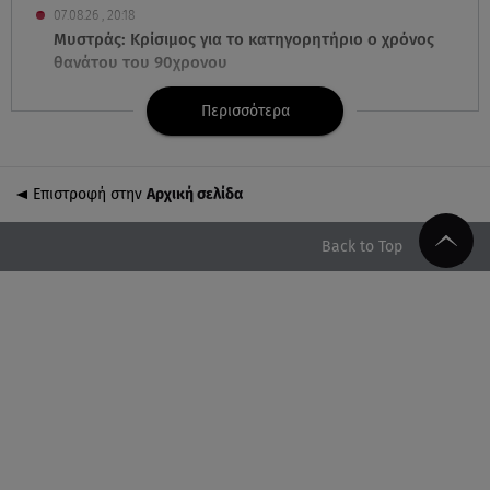
07.08.26 , 20:18
Μυστράς: Κρίσιμος για το κατηγορητήριο ο χρόνος
θανάτου του 90χρονου
Περισσότερα
07.08.26 , 20:13
Κυψέλη: Tι βρέθηκε στο διαμέρισμα της 38χρονης
Λίζα
Επιστροφή στην
Αρχική σελίδα
07.08.26 , 19:15
Συντάξεις Σεπτεμβρίου: Πότε θα μπουν τα χρήματα
Back to Top
στους λογαριασμούς
07.08.26 , 18:45
Φωτιά στο Στεφάνι Κορίνθου: Μήνυμα από το 112 -
Σηκώθηκαν εναέρια μέσα
07.08.26 , 18:34
Έξοδος Αυγούστου: Στο 100% η πληρότητα για
Κυκλάδες