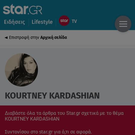
Ειδήσεις
Lifestyle
Επιστροφή στην
Αρχική σελίδα
KOURTNEY KARDASHIAN
Διαβάστε όλα τα άρθρα του Star.gr σχετικά με το θέμα
KOURTNEY KARDASHIAN
Συντονίσου στο star.gr για ό,τι σε αφορά.