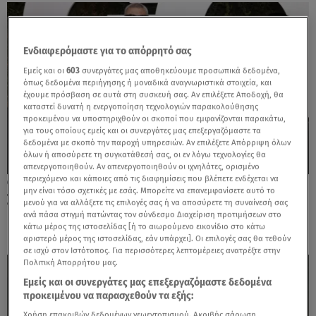
Ενδιαφερόμαστε για το απόρρητό σας
Εμείς και οι
603
συνεργάτες μας αποθηκεύουμε προσωπικά δεδομένα,
όπως δεδομένα περιήγησης ή μοναδικά αναγνωριστικά στοιχεία, και
έχουμε πρόσβαση σε αυτά στη συσκευή σας. Αν επιλέξετε Αποδοχή, θα
καταστεί δυνατή η ενεργοποίηση τεχνολογιών παρακολούθησης
προκειμένου να υποστηριχθούν οι σκοποί που εμφανίζονται παρακάτω,
για τους οποίους εμείς και οι συνεργάτες μας επεξεργαζόμαστε τα
δεδομένα με σκοπό την παροχή υπηρεσιών. Αν επιλέξετε Απόρριψη όλων
όλων ή αποσύρετε τη συγκατάθεσή σας, οι εν λόγω τεχνολογίες θα
απενεργοποιηθούν. Αν απενεργοποιηθούν οι ιχνηλάτες, ορισμένο
περιεχόμενο και κάποιες από τις διαφημίσεις που βλέπετε ενδέχεται να
07.09.23, 09:37
μην είναι τόσο σχετικές με εσάς. Μπορείτε να επανεμφανίσετε αυτό το
Στο χειρουργείο η Kourtney Kardashian:
μενού για να αλλάξετε τις επιλογές σας ή να αποσύρετε τη συναίνεσή σας
Κινδύνευσε να χάσει το μωρό της
ανά πάσα στιγμή πατώντας τον σύνδεσμο Διαχείριση προτιμήσεων στο
κάτω μέρος της ιστοσελίδας [ή το αιωρούμενο εικονίδιο στο κάτω
αριστερό μέρος της ιστοσελίδας, εάν υπάρχει]. Οι επιλογές σας θα τεθούν
σε ισχύ στον Ιστότοπος. Για περισσότερες λεπτομέρειες ανατρέξτε στην
Πολιτική Απορρήτου μας.
Εμείς και οι συνεργάτες μας επεξεργαζόμαστε δεδομένα
προκειμένου να παρασχεθούν τα εξής:
Χρήση επακριβών δεδομένων γεωεντοπισμού. Ακριβής σάρωση