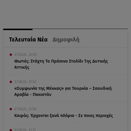
Τελευταία Νέα
Δημοφιλή
07.08.26 , 22:05
Φωτιές: Στάχτη Το Πράσινο Στολίδι Της Δυτικής
Αττικής
07.08.26 , 21:50
«Συμφωνία της Μέκκας» για Τουρκία – Σαουδική
Αραβία - Πακιστάν
07.08.26 , 21:50
Καιρός: Έρχονται ξανά 40άρια - Σε ποιες περιοχές
07.08.26 , 21:32