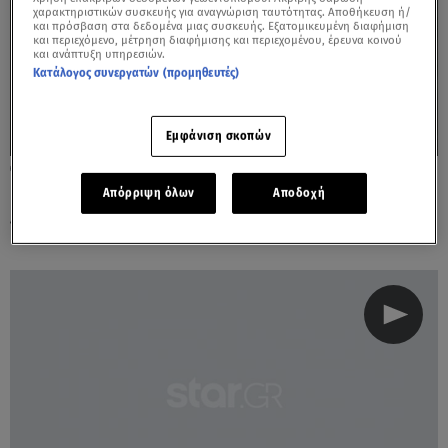
χαρακτηριστικών συσκευής για αναγνώριση ταυτότητας. Αποθήκευση ή/
και πρόσβαση στα δεδομένα μιας συσκευής. Εξατομικευμένη διαφήμιση
και περιεχόμενο, μέτρηση διαφήμισης και περιεχομένου, έρευνα κοινού
και ανάπτυξη υπηρεσιών.
Κατάλογος συνεργατών (προμηθευτές)
Εμφάνιση σκοπών
09.08.23, 23:45
Κόρτνεϊ Καρντάσιαν: Ποζάρει με μπικίνι
Απόρριψη όλων
Αποδοχή
λίγο πριν γεννήσει για τέταρτη φορά!