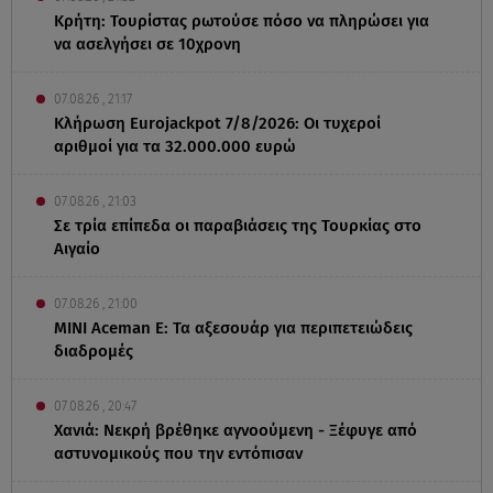
Κρήτη: Τουρίστας ρωτούσε πόσο να πληρώσει για
να ασελγήσει σε 10χρονη
07.08.26 , 21:17
Κλήρωση Eurojackpot 7/8/2026: Οι τυχεροί
αριθμοί για τα 32.000.000 ευρώ
07.08.26 , 21:03
Σε τρία επίπεδα οι παραβιάσεις της Τουρκίας στο
Αιγαίο
07.08.26 , 21:00
MINI Aceman E: Τα αξεσουάρ για περιπετειώδεις
διαδρομές
07.08.26 , 20:47
Χανιά: Νεκρή βρέθηκε αγνοούμενη - Ξέφυγε από
αστυνομικούς που την εντόπισαν