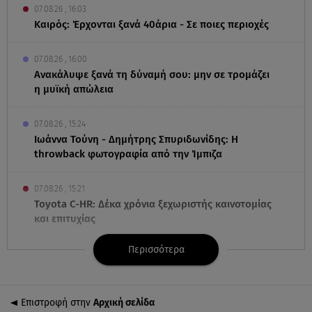
07.08.26 , 16:03
Καιρός: Έρχονται ξανά 40άρια - Σε ποιες περιοχές
07.08.26 , 16:00
Ανακάλυψε ξανά τη δύναμή σου: μην σε τρομάζει
η μυϊκή απώλεια
07.08.26 , 15:24
Ιωάννα Τούνη - Δημήτρης Σπυριδωνίδης: Η
throwback φωτογραφία από την Ίμπιζα
07.08.26 , 15:21
Toyota C-HR: Δέκα χρόνια ξεχωριστής καινοτομίας
και επιτυχίας
Περισσότερα
07.08.26 , 15:09
Τροχαίο Σέρρες: «Δεν πρόλαβα να κάνω κάτι κι
έπεσε πάνω μου»
Επιστροφή στην
Αρχική σελίδα