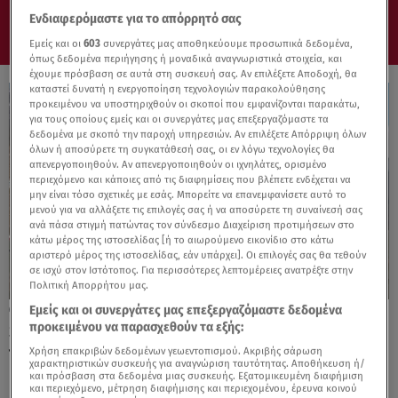
Ενδιαφερόμαστε για το απόρρητό σας
Εμείς και οι
603
συνεργάτες μας αποθηκεύουμε προσωπικά δεδομένα,
όπως δεδομένα περιήγησης ή μοναδικά αναγνωριστικά στοιχεία, και
έχουμε πρόσβαση σε αυτά στη συσκευή σας. Αν επιλέξετε Αποδοχή, θα
καταστεί δυνατή η ενεργοποίηση τεχνολογιών παρακολούθησης
προκειμένου να υποστηριχθούν οι σκοποί που εμφανίζονται παρακάτω,
για τους οποίους εμείς και οι συνεργάτες μας επεξεργαζόμαστε τα
δεδομένα με σκοπό την παροχή υπηρεσιών. Αν επιλέξετε Απόρριψη όλων
όλων ή αποσύρετε τη συγκατάθεσή σας, οι εν λόγω τεχνολογίες θα
απενεργοποιηθούν. Αν απενεργοποιηθούν οι ιχνηλάτες, ορισμένο
περιεχόμενο και κάποιες από τις διαφημίσεις που βλέπετε ενδέχεται να
μην είναι τόσο σχετικές με εσάς. Μπορείτε να επανεμφανίσετε αυτό το
μενού για να αλλάξετε τις επιλογές σας ή να αποσύρετε τη συναίνεσή σας
ανά πάσα στιγμή πατώντας τον σύνδεσμο Διαχείριση προτιμήσεων στο
κάτω μέρος της ιστοσελίδας [ή το αιωρούμενο εικονίδιο στο κάτω
αριστερό μέρος της ιστοσελίδας, εάν υπάρχει]. Οι επιλογές σας θα τεθούν
σε ισχύ στον Ιστότοπος. Για περισσότερες λεπτομέρειες ανατρέξτε στην
Πολιτική Απορρήτου μας.
Εμείς και οι συνεργάτες μας επεξεργαζόμαστε δεδομένα
16.05.25, 21:00
προκειμένου να παρασχεθούν τα εξής:
Skoda 130 RS: Γενέθλια για τα 50 χρόνια
του
Χρήση επακριβών δεδομένων γεωεντοπισμού. Ακριβής σάρωση
χαρακτηριστικών συσκευής για αναγνώριση ταυτότητας. Αποθήκευση ή/
και πρόσβαση στα δεδομένα μιας συσκευής. Εξατομικευμένη διαφήμιση
και περιεχόμενο, μέτρηση διαφήμισης και περιεχομένου, έρευνα κοινού