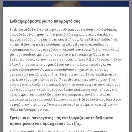
Ενδιαφερόμαστε για το απόρρητό σας
Εμείς και οι
603
συνεργάτες μας αποθηκεύουμε προσωπικά δεδομένα,
όπως δεδομένα περιήγησης ή μοναδικά αναγνωριστικά στοιχεία, και
έχουμε πρόσβαση σε αυτά στη συσκευή σας. Αν επιλέξετε Αποδοχή, θα
καταστεί δυνατή η ενεργοποίηση τεχνολογιών παρακολούθησης
προκειμένου να υποστηριχθούν οι σκοποί που εμφανίζονται παρακάτω,
για τους οποίους εμείς και οι συνεργάτες μας επεξεργαζόμαστε τα
δεδομένα με σκοπό την παροχή υπηρεσιών. Αν επιλέξετε Απόρριψη όλων
όλων ή αποσύρετε τη συγκατάθεσή σας, οι εν λόγω τεχνολογίες θα
απενεργοποιηθούν. Αν απενεργοποιηθούν οι ιχνηλάτες, ορισμένο
περιεχόμενο και κάποιες από τις διαφημίσεις που βλέπετε ενδέχεται να
22.04.25, 22:54
μην είναι τόσο σχετικές με εσάς. Μπορείτε να επανεμφανίσετε αυτό το
Διπλωματικό παζάρι: Η προσφορά Πούτιν
μενού για να αλλάξετε τις επιλογές σας ή να αποσύρετε τη συναίνεσή σας
στον Τραμπ για ανακωχή στην Ουκρανία
ανά πάσα στιγμή πατώντας τον σύνδεσμο Διαχείριση προτιμήσεων στο
κάτω μέρος της ιστοσελίδας [ή το αιωρούμενο εικονίδιο στο κάτω
αριστερό μέρος της ιστοσελίδας, εάν υπάρχει]. Οι επιλογές σας θα τεθούν
σε ισχύ στον Ιστότοπος. Για περισσότερες λεπτομέρειες ανατρέξτε στην
Πολιτική Απορρήτου μας.
Εμείς και οι συνεργάτες μας επεξεργαζόμαστε δεδομένα
προκειμένου να παρασχεθούν τα εξής:
Χρήση επακριβών δεδομένων γεωεντοπισμού. Ακριβής σάρωση