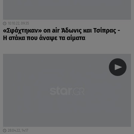
10.10.22, 09:35
«Σφάχτηκαν» on air Άδωνις και Τσίπρας -
H ατάκα που άναψε τα αίματα
28.04.22, 14:17