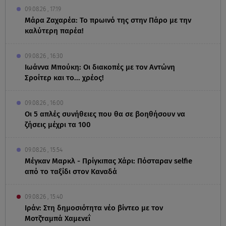
09.08.26 , 17:19
Μάρα Ζαχαρέα: Το πρωινό της στην Πάρο με την
καλύτερη παρέα!
09.08.26 , 16:30
Ιωάννα Μπούκη: Οι διακοπές με τον Αντώνη
Σροίτερ και το... χρέος!
09.08.26 , 16:00
Οι 5 απλές συνήθειες που θα σε βοηθήσουν να
ζήσεις μέχρι τα 100
09.08.26 , 15:54
Μέγκαν Μαρκλ - Πρίγκιπας Χάρι: Πόσταραν selfie
από το ταξίδι στον Καναδά
09.08.26 , 15:40
Ιράν: Στη δημοσιότητα νέο βίντεο με τον
Μοτζταμπά Χαμενεΐ