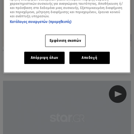
χαρακτηριστικών συσκευής για αναγνώριση ταυτότητας. Αποθήκευση ή/
και πρόσβαση στα δεδομένα μιας συσκευής. Εξατομικευμένη διαφήμιση
και περιεχόμενο, μέτρηση διαφήμισης και περιεχομένου, έρευνα κοινού
και ανάπτυξη υπηρεσιών.
Κατάλογος συνεργατών (προμηθευτές)
Εμφάνιση σκοπών
26.09.23, 22:09
Πρωτοσέλιδο στους Financial Times ο Στ.
Απόρριψη όλων
Αποδοχή
Κασσελάκης!