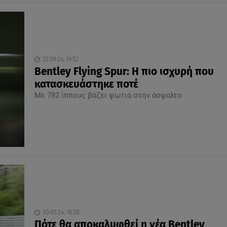
22.09.24, 19:52
Bentley Flying Spur: Η πιο ισχυρή που
κατασκευάστηκε ποτέ
Με 782 ίππους βάζει φωτιά στην άσφαλτο
30.05.24, 16:28
Πότε θα αποκαλυφθεί η νέα Bentley