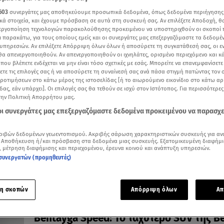
603
συνεργάτες μας αποθηκεύουμε προσωπικά δεδομένα, όπως δεδομένα περιήγησης
κά στοιχεία, και έχουμε πρόσβαση σε αυτά στη συσκευή σας. Αν επιλέξετε Αποδοχή, θ
νεργοποίηση τεχνολογιών παρακολούθησης προκειμένου να υποστηριχθούν οι σκοποί
ι παρακάτω, για τους οποίους εμείς και οι συνεργάτες μας επεξεργαζόμαστε τα δεδομέ
υπηρεσιών. Αν επιλέξετε Απόρριψη όλων όλων ή αποσύρετε τη συγκατάθεσή σας, οι ε
 θα απενεργοποιηθούν. Αν απενεργοποιηθούν οι ιχνηλάτες, ορισμένο περιεχόμενο και κά
17.06.26, 09:05
 που βλέπετε ενδέχεται να μην είναι τόσο σχετικές με εσάς. Μπορείτε να επανεμφανίσετ
Bentley Flying Spur: Πότε έρχεται το όνε
ξετε τις επιλογές σας ή να αποσύρετε τη συναίνεσή σας ανά πάσα στιγμή πατώντας τον
Χειροποίητη πολυτέλεια με επιδόσεις supercar
προτιμήσεων στο κάτω μέρος της ιστοσελίδας [ή το αιωρούμενο εικονίδιο στο κάτω α
δας, εάν υπάρχει]. Οι επιλογές σας θα τεθούν σε ισχύ στον Ιστότοπος. Για περισσότερε
την Πολιτική Απορρήτου μας.
 οι συνεργάτες μας επεξεργαζόμαστε δεδομένα προκειμένου να παρασχ
ριβών δεδομένων γεωεντοπισμού. Ακριβής σάρωση χαρακτηριστικών συσκευής για αν
 Αποθήκευση ή/και πρόσβαση στα δεδομένα μιας συσκευής. Εξατομικευμένη διαφήμι
, μέτρηση διαφήμισης και περιεχομένου, έρευνα κοινού και ανάπτυξη υπηρεσιών.
συνεργατών (προμηθευτές)
η σκοπών
Απόρριψη όλων
Απ
24.07.25, 09:05
Bentayga Speed: Το ταχύτερο SUV της B