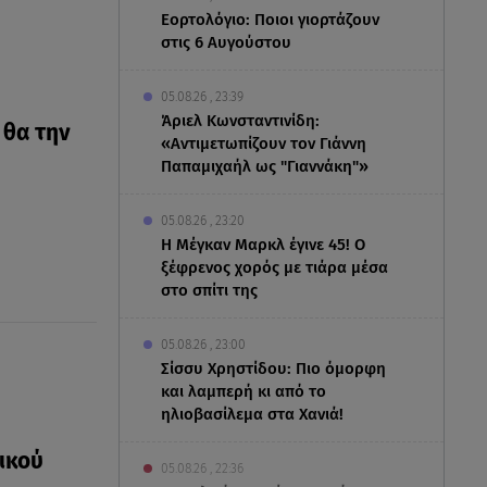
Εορτολόγιο: Ποιοι γιορτάζουν
στις 6 Αυγούστου
05.08.26 , 23:39
Άριελ Κωνσταντινίδη:
 θα την
«Αντιμετωπίζουν τον Γιάννη
Παπαμιχαήλ ως "Γιαννάκη"»
05.08.26 , 23:20
Η Μέγκαν Μαρκλ έγινε 45! Ο
ξέφρενος χορός με τιάρα μέσα
στο σπίτι της
05.08.26 , 23:00
Σίσσυ Χρηστίδου: Πιο όμορφη
και λαμπερή κι από το
ηλιοβασίλεμα στα Χανιά!
ικού
05.08.26 , 22:36