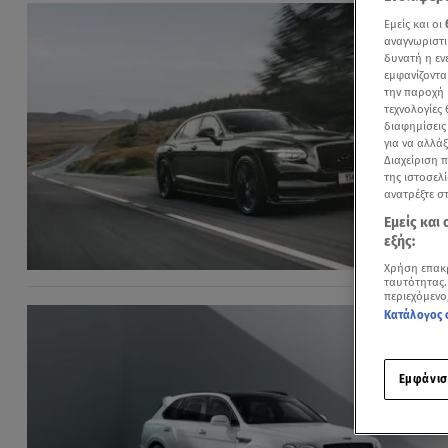
Εμείς και οι
αναγνωριστι
δυνατή η ε
εμφανίζοντα
την παροχή 
τεχνολογίες
διαφημίσεις
για να αλλά
Διαχείριση 
της ιστοσελί
ανατρέξτε σ
Εμείς και
εξής:
Χρήση επακ
ταυτότητας.
περιεχόμενο
Κατάλογος 
Εμφάνισ