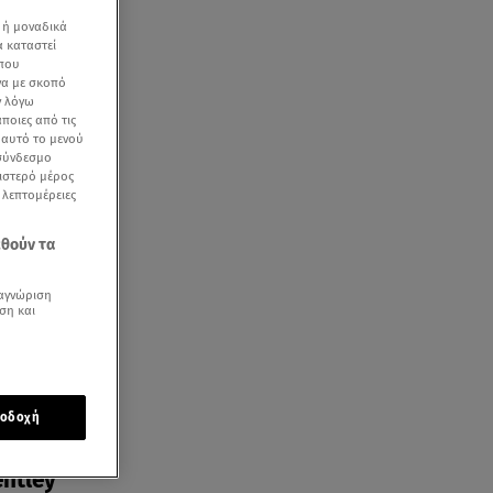
 ή μοναδικά
α καταστεί
 που
να με σκοπό
ν λόγω
ποιες από τις
ε αυτό το μενού
ιρο
 σύνδεσμο
ριστερό μέρος
ς λεπτομέρειες
εθούν τα
αγνώριση
ση και
οδοχή
entley