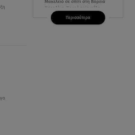
Μακελειό σε σπίτι στη Βόρεια
ρξη
Καρολίνα: Νεκρά τρία μέλη
οικογένειας
Περισσότερα
05.08.26 , 22:35
Αλεξάνδρα Νίκα: Η... χρυσή ώρα
στο σκάφος με την καλύτερη
παρέα!
05.08.26 , 22:27
Πόρτο Ράφτη: Bίντεο
Ντοκουμέντο Από Το
Θανατηφόρο Τροχαίο
ργα
05.08.26 , 22:19
Σαμοθράκη: «Μαμά νόμιζες ότι
δε θα σε ξαναδώ;» -Τα πρώτα
λόγια του 22χρονου
05.08.26 , 21:48