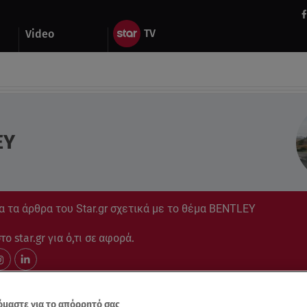
Video
EY
 τα άρθρα του Star.gr σχετικά με το θέμα BENTLEY
ο star.gr για ό,τι σε αφορά.
μαστε για το απόρρητό σας