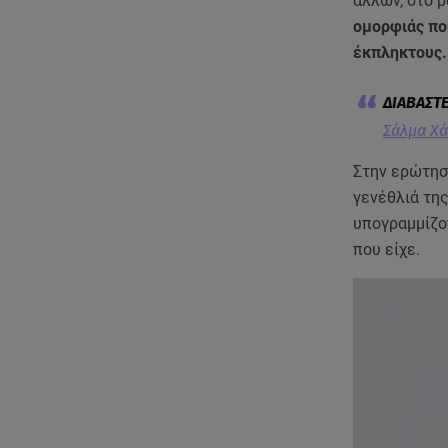
άλλων, στο p
ομορφιάς που
έκπληκτους.
Σάλμα Χά
Στην ερώτηση
γενέθλιά τη
υπογραμμίζο
που είχε.