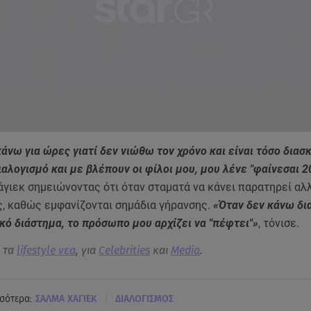
νω για ώρες γιατί δεν νιώθω τον χρόνο και είναι τόσο διασ
αλογισμό και με βλέπουν οι φίλοι μου, μου λένε "φαίνεσαι 2
άγιεκ σημειώνοντας ότι όταν σταματά να κάνει παρατηρεί αλ
ς, καθώς εμφανίζονται σημάδια γήρανσης.
«Όταν δεν κάνω δι
κό διάστημα, το πρόσωπο μου αρχίζει να "πέφτει"»
, τόνισε.
α τα
lifestyle νεα
, για
Celebrities
και
Media
.
|
σότερα:
ΣΑΛΜΑ ΧΑΓΙΕΚ
ΔΙΑΛΟΓΙΣΜΟΣ