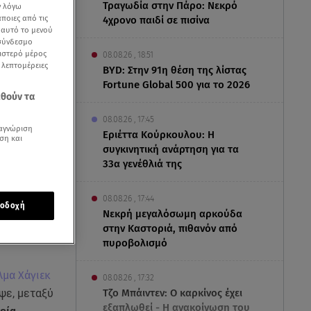
Τραγωδία στην Πάρο: Νεκρό
ν λόγω
ποιες από τις
4χρονο παιδί σε πισίνα
ε αυτό το μενού
 σύνδεσμο
ριστερό μέρος
08.08.26 , 18:51
ς λεπτομέρειες
BYD: Στην 91η θέση της λίστας
Fortune Global 500 για το 2026
εθούν τα
08.08.26 , 17:45
αγνώριση
Εριέττα Κούρκουλου: Η
ση και
συγκινητική ανάρτηση για τα
33α γενέθλιά της
08.08.26 , 17:44
οδοχή
Νεκρή μεγαλόσωμη αρκούδα
στην Καστοριά, πιθανόν από
πυροβολισμό
μα Χάγιεκ
08.08.26 , 17:32
Τζο Μπάιντεν: Ο καρκίνος έχει
ψε, μεταξύ
εξαπλωθεί - Η ανακοίνωση του