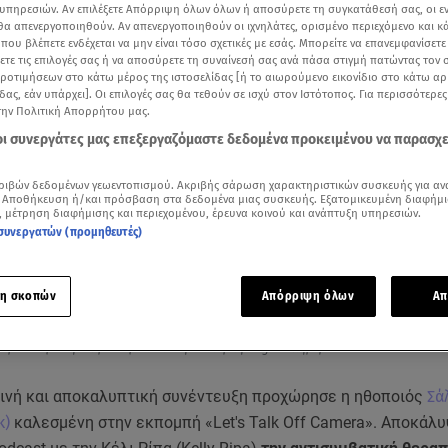
υπηρεσιών. Αν επιλέξετε Απόρριψη όλων όλων ή αποσύρετε τη συγκατάθεσή σας, οι ε
 θα απενεργοποιηθούν. Αν απενεργοποιηθούν οι ιχνηλάτες, ορισμένο περιεχόμενο και κά
 που βλέπετε ενδέχεται να μην είναι τόσο σχετικές με εσάς. Μπορείτε να επανεμφανίσετ
ξετε τις επιλογές σας ή να αποσύρετε τη συναίνεσή σας ανά πάσα στιγμή πατώντας τον
προτιμήσεων στο κάτω μέρος της ιστοσελίδας [ή το αιωρούμενο εικονίδιο στο κάτω α
δας, εάν υπάρχει]. Οι επιλογές σας θα τεθούν σε ισχύ στον Ιστότοπος. Για περισσότερε
την Πολιτική Απορρήτου μας.
 οι συνεργάτες μας επεξεργαζόμαστε δεδομένα προκειμένου να παρασχ
ριβών δεδομένων γεωεντοπισμού. Ακριβής σάρωση χαρακτηριστικών συσκευής για αν
 Αποθήκευση ή/και πρόσβαση στα δεδομένα μιας συσκευής. Εξατομικευμένη διαφήμι
, μέτρηση διαφήμισης και περιεχομένου, έρευνα κοινού και ανάπτυξη υπηρεσιών.
συνεργατών (προμηθευτές)
Δείτε περισσότερα άρθρα μας στα αποτελέσματα αναζήτησης
Add star.gr on Google
η σκοπών
Απόρριψη όλων
Απ
ρο βίντεο για τη Σάλμα Χάγιεκ από την εκπομπή Mega Καλημέρα
κρινή και αποκαλυπτική συνέντευξη προχώρησε η ηθοποιός
Σάλ
k)
καλεσμένη στην εκπομπή «Let's Talk Off Camera». Αποκάλυ