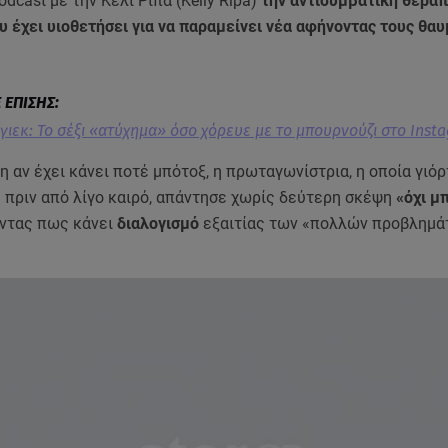
odcast με την Κέλι Ρίπα (Kelly Ripa)
την αντισυμβατική θεραπ
 έχει υιοθετήσει για να παραμείνει νέα αφήνοντας τους θα
γιεκ: Το σέξι «ατύχημα» όσο χόρευε με το μπουρνούζι στο Inst
 αν έχει κάνει ποτέ μπότοξ, η πρωταγωνίστρια, η οποία γιόρ
ς πριν από λίγο καιρό, απάντησε χωρίς δεύτερη σκέψη
«όχι μ
ντας πως κάνει
διαλογισμό
εξαιτίας των «πολλών προβλημά