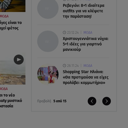
Ρεβεγιόν: 8+1 ιδιαίτερα
outfits για να κλέψετε
την παράσταση!
ΜΟΔΑ
ρίγες είναι το
ρχεί φέτος
23.12.24
ΜΟΔΑ
Χριστουγεννιάτικα νύχια:
5+1 ιδέες για γιορτινό
μανικιούρ
26.11.24
ΜΟΔΑ
Shopping Star Ηλιάνα:
«Θα προτιμούσα να είχες
προλάβει κομμωτήριο»
ΜΟΔΑ
αι το νέο
auty μυστικό
Προβολή
5 από 15
οστασία