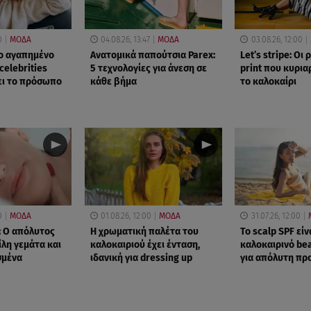
0
ΜΟΔΑ
04.08.26, 13:47
ΜΟΔΑ
03.08.26, 12:00
Το αγαπημένο
Ανατομικά παπούτσια Parex:
Let’s stripe: Οι 
celebrities
5 τεχνολογίες για άνεση σε
print που κυρια
ει το πρόσωπο
κάθε βήμα
το καλοκαίρι
0
ΜΟΔΑ
01.08.26, 12:00
ΜΟΔΑ
31.07.26, 12:00
r: Ο απόλυτος
Η χρωματική παλέτα του
Το scalp SPF είν
ίλη γεμάτα και
καλοκαιριού έχει ένταση,
καλοκαιρινό be
σμένα
ιδανική για dressing up
για απόλυτη πρ