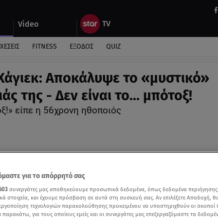
Video
ΧΕΣΕΙΣ
FITNESS
ΕΞΟΔΟΣ
QUIZ
Χάγιεκ: Αποκάλυψε το «μυστικό»
ς της - Δεν είναι το... μπότοξ!
ξ!» είπε η 56χρονη ηθοποιός
μαστε για το απόρρητό σας
603
συνεργάτες μας αποθηκεύουμε προσωπικά δεδομένα, όπως δεδομένα περιήγησης
κά στοιχεία, και έχουμε πρόσβαση σε αυτά στη συσκευή σας. Αν επιλέξετε Αποδοχή, θ
νεργοποίηση τεχνολογιών παρακολούθησης προκειμένου να υποστηριχθούν οι σκοποί
ι παρακάτω, για τους οποίους εμείς και οι συνεργάτες μας επεξεργαζόμαστε τα δεδομέ