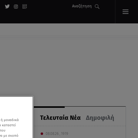
Αναζήτηση
Τελευταία Νέα
Δημοφιλή
 ή μοναδικά
α καταστεί
 που
08.08.26 , 19:19
να με σκοπό