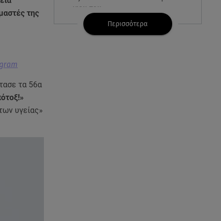
εία
γιου του
υμαστές της
Περισσότερα
08.08.26 , 17:20
Ανδρομάχη: «Είσαι το φως στη
ζωή μου» – Η νέα ανάρτηση με
τον γιο της
agram
τασε τα 56α
08.08.26 , 16:52
πότοξ!»
Δανάη Μπακογιάννη: Η κόρη
του Κώστα Μπακογιάννη έκανε
των υγείας»
πανελλήνιο ρεκόρ
08.08.26 , 16:45
Πένθος για τον Λιονέλ Μέσι -
Πέθανε ο πατέρας του Χόρχε
στα 68 του χρόνια
08.08.26 , 16:07
Ευγενία Σαμαρά: Διακοπάρει με