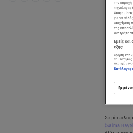
την παροχή 
τεχνολογίες
διαφημίσεις
για να αλλά
Διαχείριση 
της ιστοσελί
ανατρέξτε σ
Εμείς και
εξής:
Χρήση επακ
ταυτότητας.
περιεχόμενο
Κατάλογος 
Εμφάνισ
Δείτε παλιότε
Σε μία ειλι
(Salma Haye