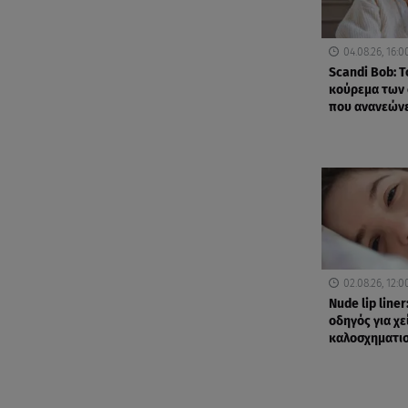
04.08.26, 16:0
Scandi Bob: 
κούρεμα των 
που ανανεών
02.08.26, 12:0
Nude lip line
οδηγός για χε
καλοσχηματι