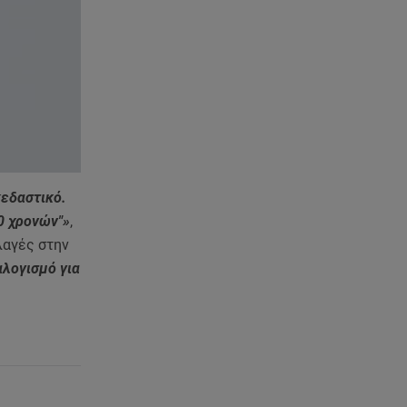
τον Νίκο Μουτσινά - Πού
βρίσκονται;
08.08.26 , 16:00
Back to black: η διαχρονική αξία
του μαύρου στην καλοκαιρινή
γκαρνταρόμπα
08.08.26 , 15:20
Δούκισσα Νομικού: Από τη
κεδαστικό.
Μύκονο «πετάχτηκε» στη
0 χρονών"»
,
Γαλλική Πολυνησία!
λαγές στην
αλογισμό για
08.08.26 , 15:01
Λυκαβηττός: Σε 57χρονη
γυναίκα ανήκει η σορός που
βρέθηκε σε σπηλιά
08.08.26 , 14:50
Κατερίνα Καινούργιου: Η Πάρος