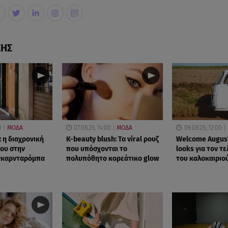
ΣΗΣ
0
ΜΟΔΑ
07.08.26, 14:00
ΜΟΔΑ
06.08.26, 12:00
: η διαχρονική
K-beauty blush: Τα viral ρουζ
Welcome August
ρου στην
που υπόσχονται το
looks για τον τ
 γκαρνταρόμπα
πολυπόθητο κορεάτικο glow
του καλοκαιριο