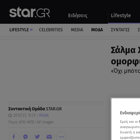
Αθλητικά
Quiz
Ειδήσεις
Lifestyle
Αυτοκίνητο
LIFESTYLE
CELEBRITIES
MEDIA
ΜΟΔΑ
ΣΥΝΤΑΓΕΣ
Σ
Σάλμα 
ομορφιά
«Όχι μπότο
Συντακτική Ομάδα
STAR.GR
Ενδιαφερό
20.07.23, 15:23
ΜΟΔΑ
Εμείς και οι
Πηγή: ΑΠΕ-ΜΠΕ/ AP Images
αναγνωριστι
δυνατή η ε
εμφανίζοντα