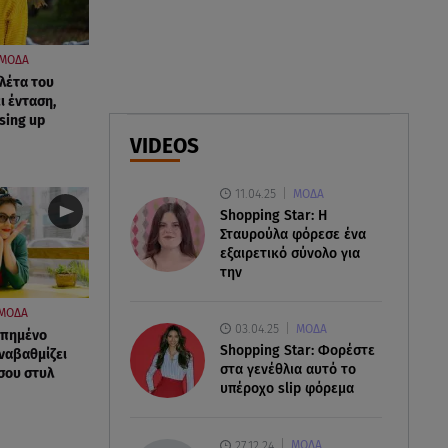
ελικόπτερα στη φωτιά και ο
ρόλος του «συνδέσμου»
ΜΟΔΑ
λέτα του
06.08.26 , 20:16
ι ένταση,
Αθηνά Οικονομάκου από την
ssing up
Μπόρα Μπόρα: «Έσκασε όλη η
VIDEOS
κούραση του χειμώνα»
11.04.25
ΜΟΔΑ
06.08.26 , 20:04
Shopping Star: Η
Σαμοθράκη: Συγκλονιστική
Σταυρούλα φόρεσε ένα
διάσωση 15χρονης από
εξαιρετικό σύνολο για
δύσβατο φαράγγι
την
ΜΟΔΑ
03.04.25
ΜΟΔΑ
απημένο
Shopping Star: Φορέστε
ναβαθμίζει
στα γενέθλια αυτό το
σου στυλ
υπέροχο slip φόρεμα
27.12.24
ΜΟΔΑ