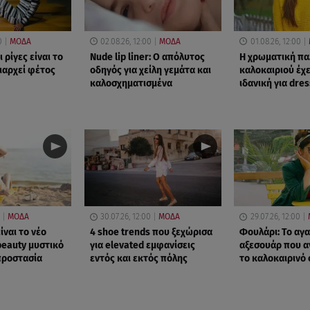
0
ΜΟΔΑ
02.08.26, 12:00
ΜΟΔΑ
01.08.26, 12:00
ι ρίγες είναι το
Nude lip liner: Ο απόλυτος
Η χρωματική πα
ιαρχεί φέτος
οδηγός για χείλη γεμάτα και
καλοκαιριού έχε
καλοσχηματισμένα
ιδανική για dre
ΜΟΔΑ
30.07.26, 12:00
ΜΟΔΑ
29.07.26, 12:00
ίναι το νέο
4 shoe trends που ξεχώρισα
Φουλάρι: Το αγ
beauty μυστικό
για elevated εμφανίσεις
αξεσουάρ που α
προστασία
εντός και εκτός πόλης
το καλοκαιρινό 