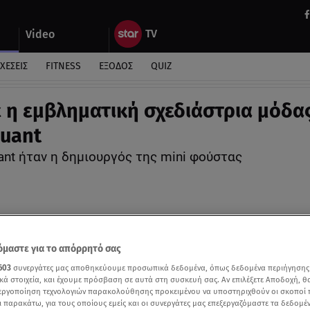
Video
ΧΕΣΕΙΣ
FITNESS
ΕΞΟΔΟΣ
QUIZ
 η εμβληματική σχεδιάστρια μόδα
uant
ant ήταν η δημιουργός της mini φούστας
μαστε για το απόρρητό σας
603
συνεργάτες μας αποθηκεύουμε προσωπικά δεδομένα, όπως δεδομένα περιήγησης
κά στοιχεία, και έχουμε πρόσβαση σε αυτά στη συσκευή σας. Αν επιλέξετε Αποδοχή, θ
νεργοποίηση τεχνολογιών παρακολούθησης προκειμένου να υποστηριχθούν οι σκοποί
ι παρακάτω, για τους οποίους εμείς και οι συνεργάτες μας επεξεργαζόμαστε τα δεδομέ