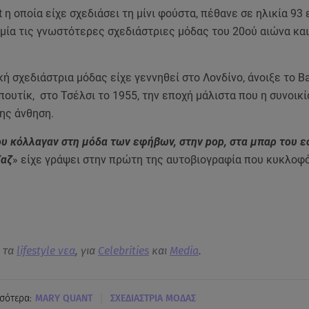
 η οποία είχε σχεδιάσει τη μίνι φούστα, πέθανε σε ηλικία 93 
μία τις γνωστότερες σχεδιάστριες μόδας του 20ού αιώνα και
ή σχεδιάστρια μόδας είχε γεννηθεί στο Λονδίνο, άνοιξε το Ba
ουτίκ, στο Τσέλσι το 1955, την εποχή μάλιστα που η συνοικ
ης άνθηση.
ου κόλλαγαν στη μόδα των εφήβων, στην pop, στα μπαρ του ε
ζαζ
» είχε γράψει στην πρώτη της αυτοβιογραφία που κυκλοφ
α τα
lifestyle νεα
, για
Celebrities
και
Media
.
|
σότερα:
MARY QUANT
ΣΧΕΔΙΑΣΤΡΙΑ ΜΟΔΑΣ