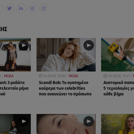
ΣΗΣ
0
ΜΟΔΑ
04.08.26, 16:00
ΜΟΔΑ
04.08.26, 13:47
st: 3 μοδάτα
Scandi Bob: Το αγαπημένο
Ανατομικά παπο
 τελευταίο μήνα
κούρεμα των celebrities
5 τεχνολογίες γ
ιού
που ανανεώνει το πρόσωπο
κάθε βήμα