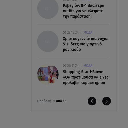
Ρεβεγιόν: 8+1 ιδιαίτερα
outfits για να κλέψετε
την παράσταση!
23.12.24
ΜΟΔΑ
Χριστουγεννιάτικα νύχια:
5+1 ιδέες για γιορτινό
μανικιούρ
26.11.24
ΜΟΔΑ
Shopping Star Ηλιάνα:
«Θα προτιμούσα να είχες
προλάβει κομμωτήριο»
Προβολή
5 από 15