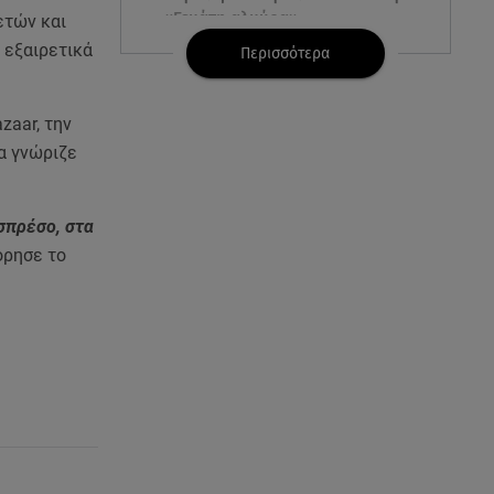
«Γεμάτη αλμύρα»
ετών και
 εξαιρετικά
Περισσότερα
06.08.26 , 22:10
Κλήρωση Τζόκερ 6/8/2026: Οι
τυχεροί αριθμοί για τα
zaar, την
2.500.000 ευρώ
ία γνώριζε
06.08.26 , 22:02
Σύγκρουση τραμ στη Γερμανία:
σπρέσο, στα
25 τραυματίες, 7 σε σοβαρή
όρησε το
κατάσταση
06.08.26 , 21:59
Νέες τουρκικές προκλήσεις στο
Αιγαίο - Αερομαχία με ελληνικά
F-16
06.08.26 , 21:31
Τροχαίο για τον Mike - Η