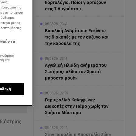
Εορτολόγιο: Ποιοι γιορτάζουν
ν λόγω
ποιες από τις
στις 7 Αυγούστου
ε αυτό το μενού
 σύνδεσμο
ριστερό μέρος
06.08.26 , 23:41
ς λεπτομέρειες
Βασιλική Ανδρίτσου: Ξεκίνησε
τις διακοπές με τον σύζυγο και
εθούν τα
την κορούλα της
αγνώριση
06.08.26 , 23:11
ση και
Αγγελική Ηλιάδη ανήμερα του
Σωτήρος: «Είδα τον Χριστό
μπροστά μου!»
οδοχή
06.08.26 , 22:39
Γαρυφαλλιά Καληφώνη:
Διακοπές στην Πάρο χωρίς τον
Χρήστο Μάστορα
διάστριας
06.08.26 , 22:12
Στην παραλία η Αποστολία Ζώη: