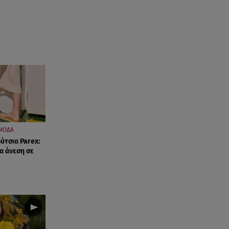
ανακοίνωση του ράπερ στα
social media
06.08.26 , 21:22
Ισραήλ - Κύπρος - Κρήτη: Το
μεγαλύτερο υποθαλάσσιο
καλώδιο στον κόσμο
06.08.26 , 21:07
Motor Oil: Δωρεά
πυροσβεστικών οχημάτων και
εξοπλισμού στον Άγιο Βασίλειο
ΜΟΔΑ
ύτσια Parex:
ια άνεση σε
06.08.26 , 20:49
Άκης Παυλόπουλος: Η τρυφερή
εξομολόγηση της συζύγου του,
Ελένης Φωτοπούλου
06.08.26 , 20:25
Πώς επικοινωνούν τα