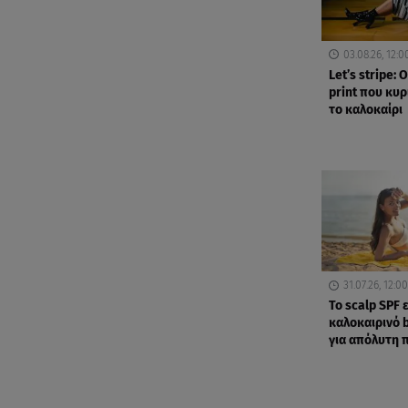
03.08.26, 12:0
Let’s stripe: Ο
print που κυρ
το καλοκαίρι
31.07.26, 12:00
Το scalp SPF ε
καλοκαιρινό 
για απόλυτη 