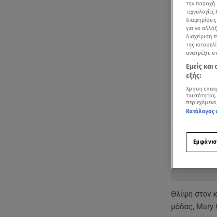
την παροχή 
τεχνολογίες
διαφημίσεις
για να αλλά
Διαχείριση 
της ιστοσελί
ανατρέξτε σ
Εμείς και
εξής:
Χρήση επακ
ταυτότητας.
περιεχόμενο
Κατάλογος 
Δείτε περισσ
Πρόσθηκη star
Εμφάνισ
Θλίψη στον 
μόδας, Mary 