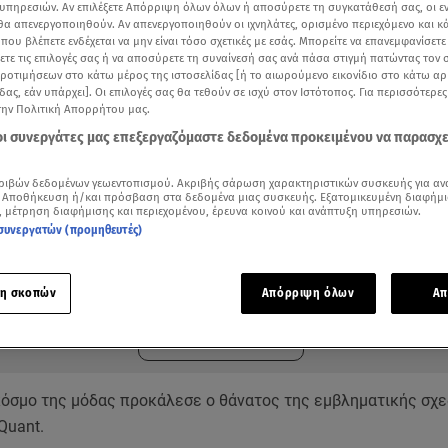
υπηρεσιών. Αν επιλέξετε Απόρριψη όλων όλων ή αποσύρετε τη συγκατάθεσή σας, οι ε
 θα απενεργοποιηθούν. Αν απενεργοποιηθούν οι ιχνηλάτες, ορισμένο περιεχόμενο και κά
 που βλέπετε ενδέχεται να μην είναι τόσο σχετικές με εσάς. Μπορείτε να επανεμφανίσετ
ξετε τις επιλογές σας ή να αποσύρετε τη συναίνεσή σας ανά πάσα στιγμή πατώντας τον
προτιμήσεων στο κάτω μέρος της ιστοσελίδας [ή το αιωρούμενο εικονίδιο στο κάτω α
δας, εάν υπάρχει]. Οι επιλογές σας θα τεθούν σε ισχύ στον Ιστότοπος. Για περισσότερε
την Πολιτική Απορρήτου μας.
 οι συνεργάτες μας επεξεργαζόμαστε δεδομένα προκειμένου να παρασχ
ριβών δεδομένων γεωεντοπισμού. Ακριβής σάρωση χαρακτηριστικών συσκευής για αν
 Αποθήκευση ή/και πρόσβαση στα δεδομένα μιας συσκευής. Εξατομικευμένη διαφήμι
, μέτρηση διαφήμισης και περιεχομένου, έρευνα κοινού και ανάπτυξη υπηρεσιών.
συνεργατών (προμηθευτές)
ότερα άρθρα μας στην αναζήτηση σας
.gr στις επιλογές σας
η σκοπών
Απόρριψη όλων
Απ
Δείτε περισσότερα άρθρα μας στα αποτελέσματα αναζήτησης
Add star.gr on Google
κόσμο της μόδας προκάλεσε ο θάνατος της εμβληματικής σχε
Quant.