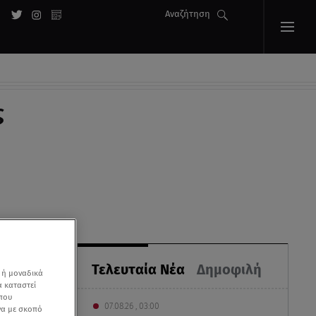
Αναζήτηση
ς
Τελευταία Νέα
Δημοφιλή
 ή μοναδικά
α καταστεί
 που
07.08.26 , 03:00
να με σκοπό