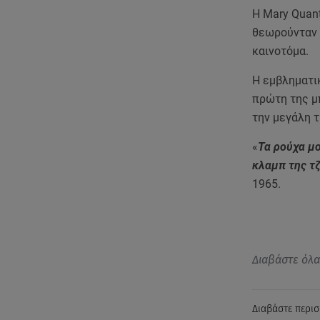
H Μary Quant
θεωρούνταν 
καινοτόμα.
Η εμβληματικ
πρώτη της μπ
την μεγάλη τ
«
Τα ρούχα μ
κλαμπ της τ
1965.
Διαβάστε όλ
Διαβάστε περισ