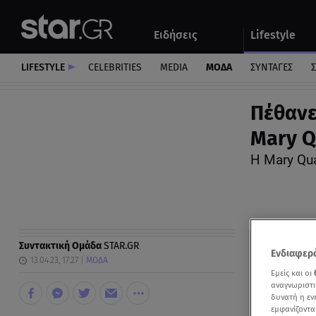
Αθλητικά
Quiz
Ειδήσεις
Lifestyle
Αυτοκίνητο
LIFESTYLE
CELEBRITIES
MEDIA
ΜΟΔΑ
ΣΥΝΤΑΓΕΣ
Σ
Πέθανε
Mary Q
H Μary Qu
Συντακτική Ομάδα
STAR.GR
Ενδιαφερό
13.04.23, 17:27
ΜΟΔΑ
Εμείς και οι
αναγνωριστι
δυνατή η ε
εμφανίζοντα