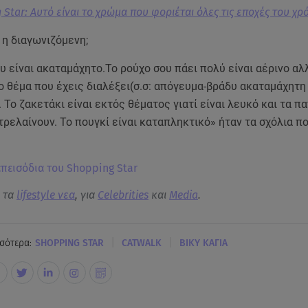
 Star: Αυτό είναι το χρώμα που φοριέται όλες τις εποχές του χρ
 η διαγωνιζόμενη;
υ είναι ακαταμάχητο.Το ρούχο σου πάει πολύ είναι αέρινο αλ
ο θέμα που έχεις διαλέξει(σ.σ: απόγευμα-βράδυ ακαταμάχητη
). To ζακετάκι είναι εκτός θέματος γιατί είναι λευκό και τα π
τρελαίνουν. Το πουγκί είναι καταπληκτικό» ήταν τα σχόλια π
 επεισόδια του Shopping Star
α τα
lifestyle νεα
, για
Celebrities
και
Media
.
|
|
σότερα:
SHOPPING STAR
CATWALK
ΒΙΚΥ ΚΑΓΙΑ