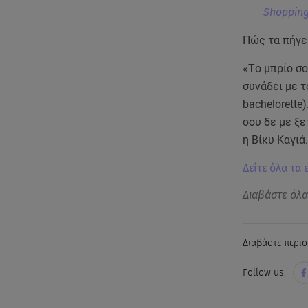
Shopping
Πώς τα πήγε
«Tο μπρίο σο
συνάδει με τ
bachelorette
σου δε με ξε
η Βίκυ Καγιά.
Δείτε όλα τα
Διαβάστε όλ
Διαβάστε περισ
Follow us: