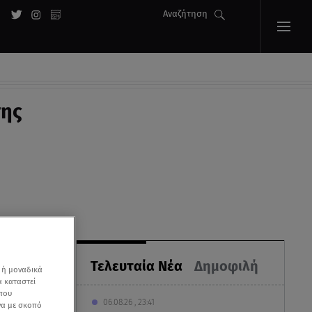
Αναζήτηση
της
Τελευταία Νέα
Δημοφιλή
 ή μοναδικά
α καταστεί
 που
06.08.26 , 23:41
να με σκοπό