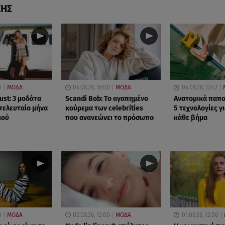
ΣΗΣ
0
ΜΟΔΑ
04.08.26, 16:00
ΜΟΔΑ
04.08.26, 13:47
st: 3 μοδάτα
Scandi Bob: Το αγαπημένο
Ανατομικά παπο
 τελευταίο μήνα
κούρεμα των celebrities
5 τεχνολογίες γ
ιού
που ανανεώνει το πρόσωπο
κάθε βήμα
0
ΜΟΔΑ
02.08.26, 12:00
ΜΟΔΑ
01.08.26, 12:00