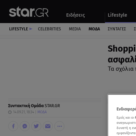
Αθλητικά
Quiz
Ειδήσεις
Lifestyle
Αυτοκίνητο
LIFESTYLE
CELEBRITIES
MEDIA
ΜΟΔΑ
ΣΥΝΤΑΓΕΣ
Σ
Shoppi
ασφαλί
Τα σχόλια 
Συντακτική Ομάδα
STAR.GR
Ενδιαφερό
14.09.21, 18:34
ΜΟΔΑ
Εμείς και οι
αναγνωριστι
δυνατή η ε
εμφανίζοντα