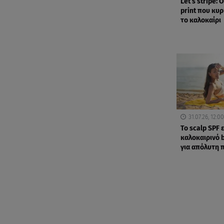
Let’s stripe: Ο
print που κυρ
το καλοκαίρι
31.07.26, 12:00
Το scalp SPF ε
καλοκαιρινό 
για απόλυτη 