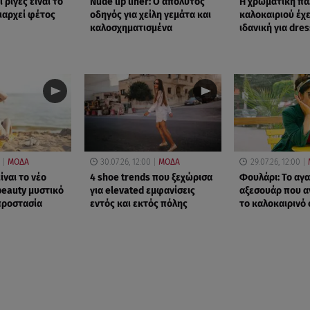
ι ρίγες είναι το
Nude lip liner: Ο απόλυτος
Η χρωματική πα
ιαρχεί φέτος
οδηγός για χείλη γεμάτα και
καλοκαιριού έχε
καλοσχηματισμένα
ιδανική για dre
ΜΟΔΑ
30.07.26, 12:00
ΜΟΔΑ
29.07.26, 12:00
ίναι το νέο
4 shoe trends που ξεχώρισα
Φουλάρι: Το αγ
beauty μυστικό
για elevated εμφανίσεις
αξεσουάρ που α
προστασία
εντός και εκτός πόλης
το καλοκαιρινό 