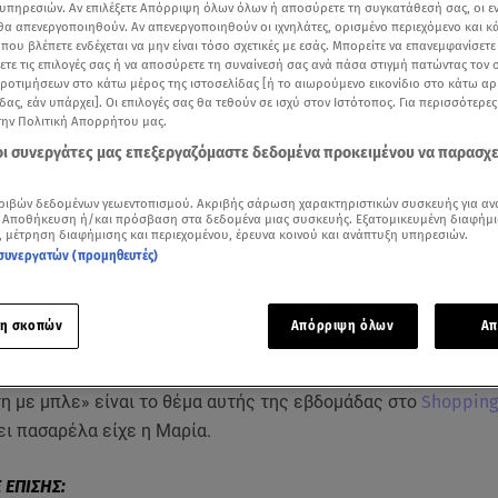
υπηρεσιών. Αν επιλέξετε Απόρριψη όλων όλων ή αποσύρετε τη συγκατάθεσή σας, οι ε
 θα απενεργοποιηθούν. Αν απενεργοποιηθούν οι ιχνηλάτες, ορισμένο περιεχόμενο και κά
 που βλέπετε ενδέχεται να μην είναι τόσο σχετικές με εσάς. Μπορείτε να επανεμφανίσετ
ξετε τις επιλογές σας ή να αποσύρετε τη συναίνεσή σας ανά πάσα στιγμή πατώντας τον
προτιμήσεων στο κάτω μέρος της ιστοσελίδας [ή το αιωρούμενο εικονίδιο στο κάτω α
δας, εάν υπάρχει]. Οι επιλογές σας θα τεθούν σε ισχύ στον Ιστότοπος. Για περισσότερε
την Πολιτική Απορρήτου μας.
 οι συνεργάτες μας επεξεργαζόμαστε δεδομένα προκειμένου να παρασχ
ριβών δεδομένων γεωεντοπισμού. Ακριβής σάρωση χαρακτηριστικών συσκευής για αν
 Αποθήκευση ή/και πρόσβαση στα δεδομένα μιας συσκευής. Εξατομικευμένη διαφήμι
, μέτρηση διαφήμισης και περιεχομένου, έρευνα κοινού και ανάπτυξη υπηρεσιών.
συνεργατών (προμηθευτές)
Δείτε περισσότερα άρθρα μας στα αποτελέσματα αναζήτησης
η σκοπών
Απόρριψη όλων
Απ
Add star.gr on Google
η με μπλε» είναι το θέμα αυτής της εβδομάδας στο
Shopping
ει πασαρέλα είχε η Μαρία.