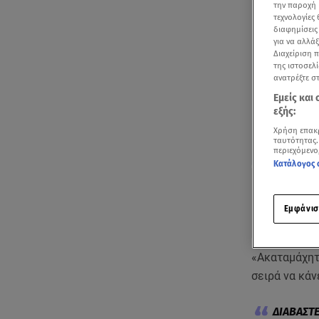
την παροχή 
τεχνολογίες
διαφημίσεις
για να αλλά
Διαχείριση 
της ιστοσελί
ανατρέξτε σ
Εμείς και
εξής:
Χρήση επακ
ταυτότητας.
περιεχόμενο
Κατάλογος 
Εμφάνισ
«Ακαταμάχητ
σειρά να κάν