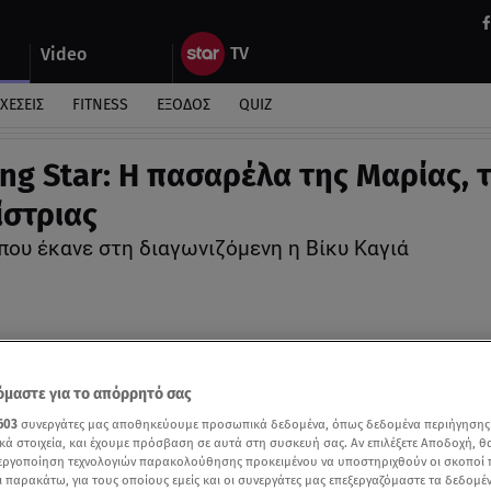
Video
ΧΕΣΕΙΣ
FITNESS
ΕΞΟΔΟΣ
QUIZ
ng Star: Η πασαρέλα της Μαρίας, 
στριας
που έκανε στη διαγωνιζόμενη η Βίκυ Καγιά
μαστε για το απόρρητό σας
603
συνεργάτες μας αποθηκεύουμε προσωπικά δεδομένα, όπως δεδομένα περιήγησης
κά στοιχεία, και έχουμε πρόσβαση σε αυτά στη συσκευή σας. Αν επιλέξετε Αποδοχή, θ
νεργοποίηση τεχνολογιών παρακολούθησης προκειμένου να υποστηριχθούν οι σκοποί
ι παρακάτω, για τους οποίους εμείς και οι συνεργάτες μας επεξεργαζόμαστε τα δεδομέ