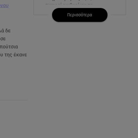
τυχεροί αριθμοί για τα
όνου
2.500.000 ευρώ
Περισσότερα
06.08.26 , 22:02
λά δε
Σύγκρουση τραμ στη Γερμανία:
 σε
25 τραυματίες, 7 σε σοβαρή
κατάσταση
απούτσια
ου της έκανε
06.08.26 , 21:59
Νέες τουρκικές προκλήσεις στο
Αιγαίο - Αερομαχία με ελληνικά
F-16
06.08.26 , 21:31
Τροχαίο για τον Mike - Η
ανακοίνωση του ράπερ στα
social media
06.08.26 , 21:22