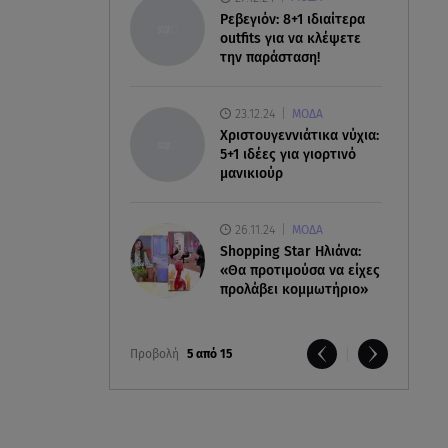
Ρεβεγιόν: 8+1 ιδιαίτερα
outfits για να κλέψετε
την παράσταση!
23.12.24
ΜΟΔΑ
Χριστουγεννιάτικα νύχια:
5+1 ιδέες για γιορτινό
μανικιούρ
26.11.24
ΜΟΔΑ
Shopping Star Ηλιάνα:
«Θα προτιμούσα να είχες
προλάβει κομμωτήριο»
Προβολή
5 από 15