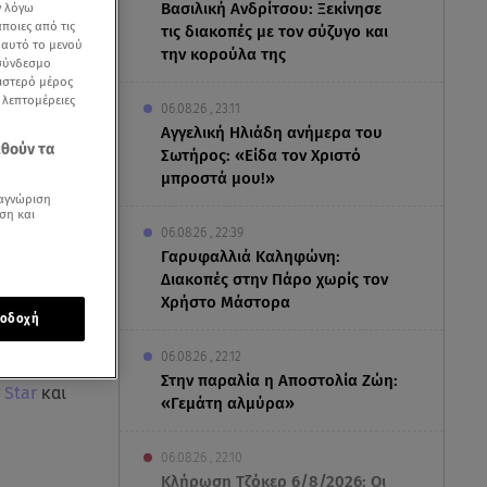
Βασιλική Ανδρίτσου: Ξεκίνησε
ν λόγω
ποιες από τις
τις διακοπές με τον σύζυγο και
ε αυτό το μενού
την κορούλα της
 σύνδεσμο
ριστερό μέρος
ς λεπτομέρειες
06.08.26 , 23:11
Αγγελική Ηλιάδη ανήμερα του
εθούν τα
Σωτήρος: «Είδα τον Χριστό
μπροστά μου!»
αγνώριση
ση και
06.08.26 , 22:39
Γαρυφαλλιά Καληφώνη:
Διακοπές στην Πάρο χωρίς τον
Χρήστο Μάστορα
οδοχή
06.08.26 , 22:12
Στην παραλία η Αποστολία Ζώη:
 Star
και
«Γεμάτη αλμύρα»
06.08.26 , 22:10
Κλήρωση Τζόκερ 6/8/2026: Οι