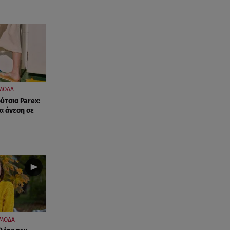
Ισραήλ - Κύπρος - Κρήτη: Το
μεγαλύτερο υποθαλάσσιο
καλώδιο στον κόσμο
06.08.26 , 21:07
Motor Oil: Δωρεά
πυροσβεστικών οχημάτων και
εξοπλισμού στον Άγιο Βασίλειο
ΜΟΔΑ
ύτσια Parex:
06.08.26 , 20:49
ια άνεση σε
Άκης Παυλόπουλος: Η τρυφερή
εξομολόγηση της συζύγου του,
Ελένης Φωτοπούλου
06.08.26 , 20:25
Πώς επικοινωνούν τα
ελικόπτερα στη φωτιά και ο
ρόλος του «συνδέσμου»
ΜΟΔΑ
06.08.26 , 20:16