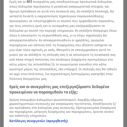
Εμείς και οι
603
συνεργάτες μας αποθηκεύουμε προσωπικά δεδομένα,
όπως δεδομένα περιήγησης ή μοναδικά αναγνωριστικά στοιχεία, και
έχουμε πρόσβαση σε αυτά στη συσκευή σας. Αν επιλέξετε Αποδοχή, θα
καταστεί δυνατή η ενεργοποίηση τεχνολογιών παρακολούθησης
προκειμένου να υποστηριχθούν οι σκοποί που εμφανίζονται παρακάτω,
για τους οποίους εμείς και οι συνεργάτες μας επεξεργαζόμαστε τα
δεδομένα με σκοπό την παροχή υπηρεσιών. Αν επιλέξετε Απόρριψη όλων
όλων ή αποσύρετε τη συγκατάθεσή σας, οι εν λόγω τεχνολογίες θα
απενεργοποιηθούν. Αν απενεργοποιηθούν οι ιχνηλάτες, ορισμένο
περιεχόμενο και κάποιες από τις διαφημίσεις που βλέπετε ενδέχεται να
μην είναι τόσο σχετικές με εσάς. Μπορείτε να επανεμφανίσετε αυτό το
μενού για να αλλάξετε τις επιλογές σας ή να αποσύρετε τη συναίνεσή σας
ανά πάσα στιγμή πατώντας τον σύνδεσμο Διαχείριση προτιμήσεων στο
κάτω μέρος της ιστοσελίδας [ή το αιωρούμενο εικονίδιο στο κάτω
αριστερό μέρος της ιστοσελίδας, εάν υπάρχει]. Οι επιλογές σας θα τεθούν
σε ισχύ στον Ιστότοπος. Για περισσότερες λεπτομέρειες ανατρέξτε στην
Πολιτική Απορρήτου μας.
Εμείς και οι συνεργάτες μας επεξεργαζόμαστε δεδομένα
προκειμένου να παρασχεθούν τα εξής:
Χρήση επακριβών δεδομένων γεωεντοπισμού. Ακριβής σάρωση
χαρακτηριστικών συσκευής για αναγνώριση ταυτότητας. Αποθήκευση ή/
και πρόσβαση στα δεδομένα μιας συσκευής. Εξατομικευμένη διαφήμιση
και περιεχόμενο, μέτρηση διαφήμισης και περιεχομένου, έρευνα κοινού
και ανάπτυξη υπηρεσιών.
Κατάλογος συνεργατών (προμηθευτές)