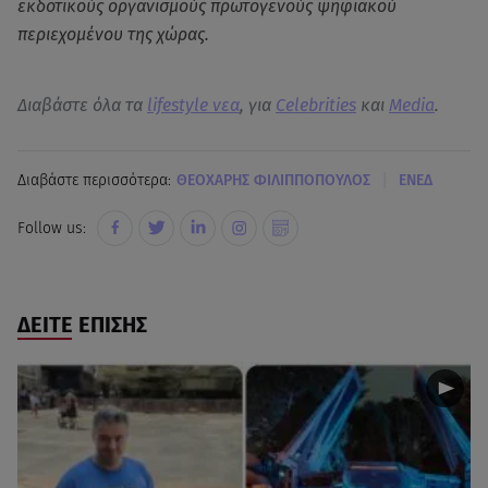
εκδοτικούς οργανισμούς πρωτογενούς ψηφιακού
περιεχομένου της χώρας.
Διαβάστε όλα τα
lifestyle νεα
, για
Celebrities
και
Media
.
|
Διαβάστε περισσότερα:
ΘΕΟΧΑΡΗΣ ΦΙΛΙΠΠΟΠΟΥΛΟΣ
ΕΝΕΔ
Follow us:
ΔΕΙΤΕ ΕΠΙΣΗΣ