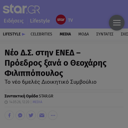
Ειδήσεις
Lifestyle
LIFESTYLE
CELEBRITIES
MEDIA
ΜΟΔΑ
ΣΥΝΤΑΓΕΣ
ΣΧΕ
Νέο Δ.Σ. στην ΕΝΕΔ –
Πρόεδρος ξανά ο Θεοχάρης
Φιλιππόπουλος
Το νέο 6μελές Διοικητικό Συμβούλιο
Συντακτική Ομάδα
STAR.GR
14.05.26, 12:20
MEDIA