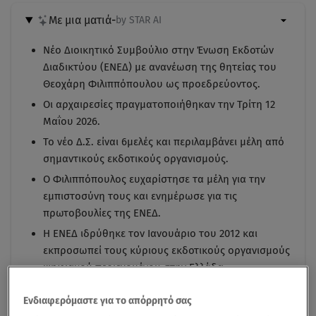
Με μια ματιά
-
by STAR AI
Νέο Διοικητικό Συμβούλιο στην Ένωση Εκδοτών
Διαδικτύου (ΕΝΕΔ) με ανανέωση της θητείας του
Θεοχάρη Φιλιππόπουλου ως προεδρεύοντος.
Οι αρχαιρεσίες πραγματοποιήθηκαν την Τρίτη 12
Μαΐου 2026.
Το νέο Δ.Σ. είναι 6μελές και περιλαμβάνει μέλη από
σημαντικούς εκδοτικούς οργανισμούς.
Ο Φιλιππόπουλος ευχαρίστησε τα μέλη για την
εμπιστοσύνη τους και ενημέρωσε για τις
πρωτοβουλίες της ΕΝΕΔ.
Η ΕΝΕΔ ιδρύθηκε τον Ιανουάριο του 2012 και
εκπροσωπεί τους κύριους εκδοτικούς οργανισμούς
ψηφιακού περιεχομένου στην Ελλάδα.
Ενδιαφερόμαστε για το απόρρητό σας