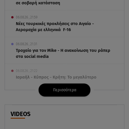
σε σοβαρή κατάσταση
06.08.26 , 21:59
Νέες τουρκικές προκλήσεις στο Αιγαίο -
Αερομαχία με ελληνικά F-16
06.08.26 , 21:31
Τροχαίο για τον Mike - Η ανακοίνωση του ράπερ
στα social media
06.08.26 , 21:22
Ισραήλ - Κύπρος - Κρήτη: Το μεγαλύτερο
υποθαλάσσιο καλώδιο στον κόσμο
Περισσότερα
06.08.26 , 21:07
Motor Oil: Δωρεά πυροσβεστικών οχημάτων και
εξοπλισμού στον Άγιο Βασίλειο
VIDEOS
06.08.26 , 20:49