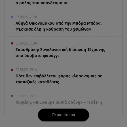
ο ρόλος του «συνδέσμου»
06.08.26 , 20:16
Αθηνά Οικονομάκου από την Μπόρα Μπόρα:
«Έσκασε όλη η κούραση του χειμώνα»
06.08.26 , 20:04
Σαμοθράκη: Συγκλονιστική διάσωση 15χρονης
από δύσβατο φαράγγι
06.08.26 , 19:44
Πότε δεν επιβάλλεται φόρος κληρονομιάς σε
τραπεζικές καταθέσεις
06.08.26 , 19:17
Κυψέλη: «Βιώνουμε βαθιά οδύνη» - Τι λέει η
οικογένεια της Λίζα
Περισσότερα
06.08.26 , 19:10