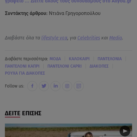
γραφείο ... Δείτε όλους τους συνδυασμούς στο Allyou.gr
Συντάκτης άρθρου:
Ντιάνα Γρηγοροπούλου
Διαβάστε όλα τα
lifestyle νεα
, για
Celebrities
και
Media
.
|
|
|
Διαβάστε περισσότερα:
MΟΔΑ
ΚΑΛΟΚΑΙΡΙ
ΠΑΝΤΕΛΟΝΙΑ
|
|
|
ΠΑΝΤΕΛΟΝΙ ΚΑΠΡΙ
ΠΑΝΤΕΛΟΝΙ CAPRI
ΔΙΑΚΟΠΕΣ
ΡΟΥΧΑ ΓΙΑ ΔΙΑΚΟΠΕΣ
Follow us:
ΔΕΙΤΕ ΕΠΙΣΗΣ