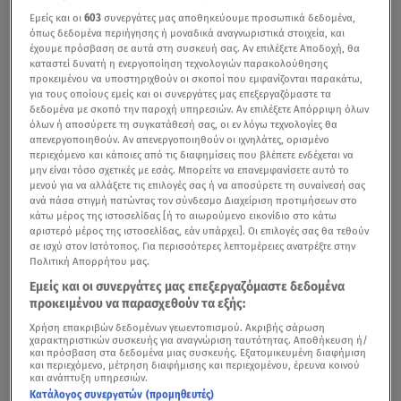
Εμείς και οι
603
συνεργάτες μας αποθηκεύουμε προσωπικά δεδομένα,
όπως δεδομένα περιήγησης ή μοναδικά αναγνωριστικά στοιχεία, και
έχουμε πρόσβαση σε αυτά στη συσκευή σας. Αν επιλέξετε Αποδοχή, θα
καταστεί δυνατή η ενεργοποίηση τεχνολογιών παρακολούθησης
προκειμένου να υποστηριχθούν οι σκοποί που εμφανίζονται παρακάτω,
για τους οποίους εμείς και οι συνεργάτες μας επεξεργαζόμαστε τα
δεδομένα με σκοπό την παροχή υπηρεσιών. Αν επιλέξετε Απόρριψη όλων
όλων ή αποσύρετε τη συγκατάθεσή σας, οι εν λόγω τεχνολογίες θα
απενεργοποιηθούν. Αν απενεργοποιηθούν οι ιχνηλάτες, ορισμένο
περιεχόμενο και κάποιες από τις διαφημίσεις που βλέπετε ενδέχεται να
μην είναι τόσο σχετικές με εσάς. Μπορείτε να επανεμφανίσετε αυτό το
μενού για να αλλάξετε τις επιλογές σας ή να αποσύρετε τη συναίνεσή σας
ανά πάσα στιγμή πατώντας τον σύνδεσμο Διαχείριση προτιμήσεων στο
κάτω μέρος της ιστοσελίδας [ή το αιωρούμενο εικονίδιο στο κάτω
αριστερό μέρος της ιστοσελίδας, εάν υπάρχει]. Οι επιλογές σας θα τεθούν
σε ισχύ στον Ιστότοπος. Για περισσότερες λεπτομέρειες ανατρέξτε στην
Πολιτική Απορρήτου μας.
Εμείς και οι συνεργάτες μας επεξεργαζόμαστε δεδομένα
προκειμένου να παρασχεθούν τα εξής:
Χρήση επακριβών δεδομένων γεωεντοπισμού. Ακριβής σάρωση
χαρακτηριστικών συσκευής για αναγνώριση ταυτότητας. Αποθήκευση ή/
και πρόσβαση στα δεδομένα μιας συσκευής. Εξατομικευμένη διαφήμιση
και περιεχόμενο, μέτρηση διαφήμισης και περιεχομένου, έρευνα κοινού
και ανάπτυξη υπηρεσιών.
Κατάλογος συνεργατών (προμηθευτές)