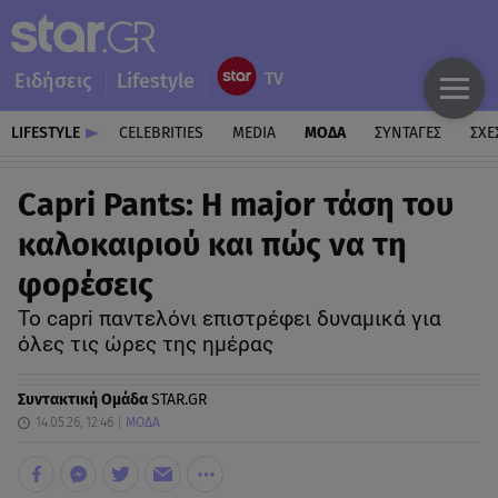
Ειδήσεις
Lifestyle
LIFESTYLE
CELEBRITIES
MEDIA
ΜΟΔΑ
ΣΥΝΤΑΓΕΣ
ΣΧΕ
Capri Pants: Η major τάση του
καλοκαιριού και πώς να τη
φορέσεις
Το capri παντελόνι επιστρέφει δυναμικά για
όλες τις ώρες της ημέρας
Συντακτική Ομάδα
STAR.GR
14.05.26, 12:46
ΜΟΔΑ