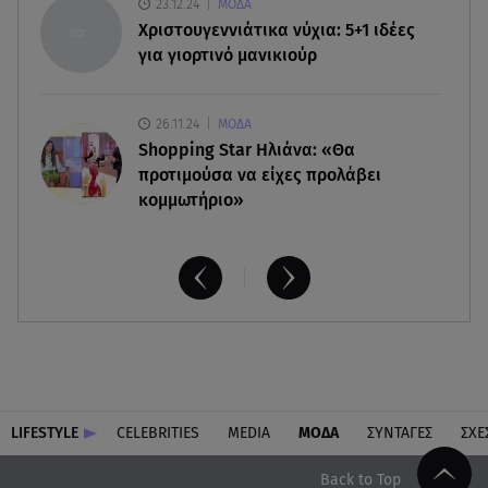
06.08.26 , 18:12
23.12.24
ΜΟΔΑ
Τουρισμός για Όλους 2026-2027: Ποια ΑΦΜ
Χριστουγεννιάτικα νύχια: 5+1 ιδέες
κάνουν σήμερα αίτηση
για γιορτινό μανικιούρ
26.11.24
ΜΟΔΑ
Shopping Star Ηλιάνα: «Θα
προτιμούσα να είχες προλάβει
κομμωτήριο»
LIFESTYLE
CELEBRITIES
MEDIA
ΜΟΔΑ
ΣΥΝΤΑΓΕΣ
ΣΧΕ
Back to Top