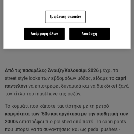
Εμφάνιση σκοπών
Απόρριψη όλων
Αποδοχή
Από τις πασαρέλες Άνοιξη/Καλοκαίρι 2026
μέχρι τα
street style looks των εβδομάδων μόδας, είδαμε το
capri
παντελόνι
να επιστρέφει δυναμικά και να διεκδικεί ξανά
τον τίτλο του must-have της σεζόν.
Το κομμάτι που κάποτε ταυτίστηκε με τη ρετρό
κομψότητα των ’50s και αργότερα με την αισθητική των
2000s
επιστρέφει πιο polished από ποτέ. Τα capri pants -
που μπορεί να τα συναντήσεις και ως pedal pushers -