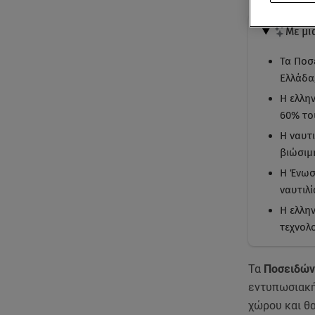
Με μι
Τα Ποσ
Ελλάδα
Η ελλη
60% το
Η ναυτι
βιώσιμ
Η Ένωσ
ναυτιλί
Η ελλην
τεχνολο
Τα
Ποσειδών
εντυπωσιακή
χώρου και θα