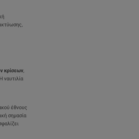
Γαρυφαλλιά Καληφώνη:
Διακοπές στην Πάρο χωρίς τον
Χρήστο Μάστορα
κή
δικτύωσης,
06.08.26 , 22:12
Στην παραλία η Αποστολία Ζώη:
«Γεμάτη αλμύρα»
06.08.26 , 22:10
Κλήρωση Τζόκερ 6/8/2026: Οι
ών κρίσεων
,
τυχεροί αριθμοί για τα
Η ναυτιλία
2.500.000 ευρώ
06.08.26 , 22:02
Σύγκρουση τραμ στη Γερμανία:
ακού έθνους
25 τραυματίες, 7 σε σοβαρή
κατάσταση
ική σημασία
σφαλίζει
06.08.26 , 21:59
Νέες τουρκικές προκλήσεις στο