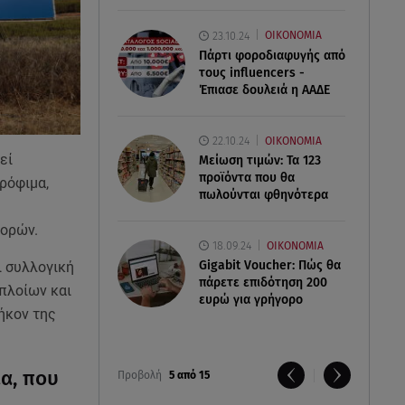
23.10.24
ΟΙΚΟΝΟΜΙΑ
Πάρτι φοροδιαφυγής από
τους influencers -
Έπιασε δουλειά η ΑΑΔΕ
22.10.24
ΟΙΚΟΝΟΜΙΑ
εί
Μείωση τιμών: Τα 123
προϊόντα που θα
ρόφιμα,
πωλούνται φθηνότερα
φορών.
18.09.24
ΟΙΚΟΝΟΜΙΑ
Gigabit Voucher: Πώς θα
ι συλλογική
πάρετε επιδότηση 200
πλοίων και
ευρώ για γρήγορο
ήκον της
ία, που
Προβολή
5 από 15