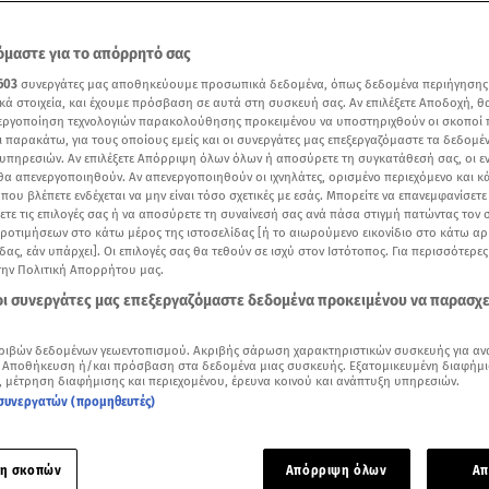
μαστε για το απόρρητό σας
603
συνεργάτες μας αποθηκεύουμε προσωπικά δεδομένα, όπως δεδομένα περιήγησης
κά στοιχεία, και έχουμε πρόσβαση σε αυτά στη συσκευή σας. Αν επιλέξετε Αποδοχή, θ
νεργοποίηση τεχνολογιών παρακολούθησης προκειμένου να υποστηριχθούν οι σκοποί
ι παρακάτω, για τους οποίους εμείς και οι συνεργάτες μας επεξεργαζόμαστε τα δεδομέ
υπηρεσιών. Αν επιλέξετε Απόρριψη όλων όλων ή αποσύρετε τη συγκατάθεσή σας, οι ε
 θα απενεργοποιηθούν. Αν απενεργοποιηθούν οι ιχνηλάτες, ορισμένο περιεχόμενο και κά
 που βλέπετε ενδέχεται να μην είναι τόσο σχετικές με εσάς. Μπορείτε να επανεμφανίσετ
ξετε τις επιλογές σας ή να αποσύρετε τη συναίνεσή σας ανά πάσα στιγμή πατώντας τον
προτιμήσεων στο κάτω μέρος της ιστοσελίδας [ή το αιωρούμενο εικονίδιο στο κάτω α
δας, εάν υπάρχει]. Οι επιλογές σας θα τεθούν σε ισχύ στον Ιστότοπος. Για περισσότερε
την Πολιτική Απορρήτου μας.
ότερα άρθρα μας στην αναζήτηση σας
 οι συνεργάτες μας επεξεργαζόμαστε δεδομένα προκειμένου να παρασχ
.gr στις επιλογές σας
Δείτε περισσότερα άρθρα μας στα αποτελέσματα αναζήτησης
ριβών δεδομένων γεωεντοπισμού. Ακριβής σάρωση χαρακτηριστικών συσκευής για αν
 Αποθήκευση ή/και πρόσβαση στα δεδομένα μιας συσκευής. Εξατομικευμένη διαφήμι
, μέτρηση διαφήμισης και περιεχομένου, έρευνα κοινού και ανάπτυξη υπηρεσιών.
Add star.gr on Google
συνεργατών (προμηθευτές)
ε το άρθρο
4:14
λεπτά
η σκοπών
Απόρριψη όλων
Απ