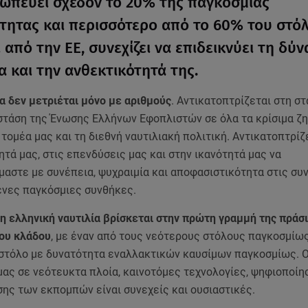
ωπεύει σχεδόν το 20% της παγκόσμιας
τητας και περισσότερο από το 60% του στό
 από την ΕΕ, συνεχίζει να επιδεικνύει τη δύν
α και την ανθεκτικότητά της.
α δεν μετριέται μόνο με αριθμούς
. Αντικατοπτρίζεται στη σ
 στάση της Ένωσης Ελλήνων Εφοπλιστών σε όλα τα κρίσιμα ζ
τομέα μας και τη διεθνή ναυτιλιακή πολιτική. Αντικατοπτρίζ
τά μας, στις επενδύσεις μας και στην ικανότητά μας να
μαστε με συνέπεια, ψυχραιμία και αποφασιστικότητα στις σ
νες παγκόσμιες συνθήκες.
η ελληνική ναυτιλία βρίσκεται στην πρώτη γραμμή της πράσ
ου κλάδου
, με έναν από τους νεότερους στόλους παγκοσμίως
στόλο με δυνατότητα εναλλακτικών καυσίμων παγκοσμίως. Ο
ας σε νεότευκτα πλοία, καινοτόμες τεχνολογίες, ψηφιοποίη
ης των εκπομπών είναι συνεχείς και ουσιαστικές.