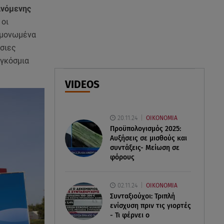
Αιγαίο - Αερομαχία με ελληνικά
ανόμενης
F-16
 οι
εμονωμένα
06.08.26 , 21:31
σσιες
Τροχαίο για τον Mike - Η
αγκόσμια
ανακοίνωση του ράπερ στα
social media
VIDEOS
06.08.26 , 21:22
Ισραήλ - Κύπρος - Κρήτη: Το
20.11.24
ΟΙΚΟΝΟΜΙΑ
μεγαλύτερο υποθαλάσσιο
Προϋπολογισμός 2025:
καλώδιο στον κόσμο
Αυξήσεις σε μισθούς και
συντάξεις- Μείωση σε
φόρους
02.11.24
ΟΙΚΟΝΟΜΙΑ
Συνταξιούχοι: Τριπλή
ενίσχυση πριν τις γιορτές
- Τι φέρνει ο