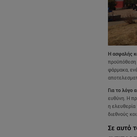
Η ασφαλής κ
προϋπόθεση 
φάρμακα, ενέ
αποτελεσματ
Για το λόγο 
ευθύνη. Η π
η ελευθερία
διεθνούς κοι
Σε αυτό τ