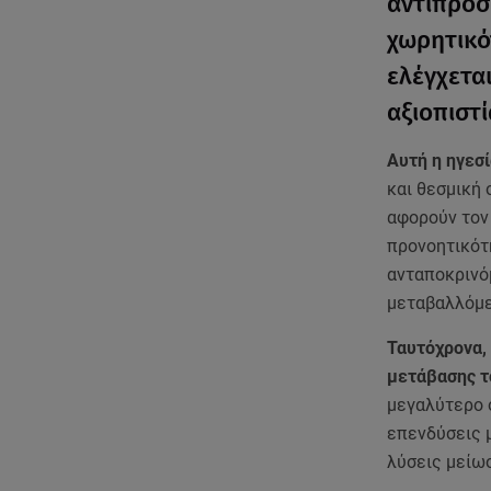
αντιπροσ
χωρητικό
ελέγχεται
αξιοπιστί
Αυτή η ηγεσί
και θεσμική
αφορούν τον 
προνοητικότη
ανταποκρινό
μεταβαλλόμε
Ταυτόχρονα, 
μετάβασης τ
μεγαλύτερο 
επενδύσεις μ
λύσεις μείωσ