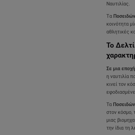
Ναυτιλίας.
Tα
Ποσειδών
κοινότητα μί
αθλητικές κ
Το Δελτί
χαρακτηρ
Σε μια εποχ
η ναυτιλία π
κινεί τον κό
εφοδιασμένε
Τα
Ποσειδών
στον κόσμο, 
μιας βιομηχα
την ίδια τη 