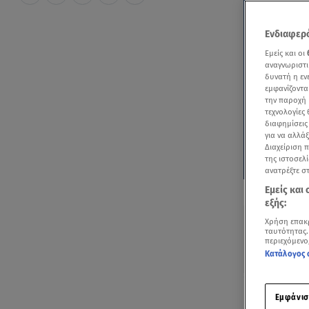
Ενδιαφερό
Εμείς και οι
αναγνωριστι
δυνατή η ε
εμφανίζοντα
την παροχή 
τεχνολογίες
διαφημίσεις
για να αλλά
Διαχείριση 
της ιστοσελί
ανατρέξτε σ
Δείτε περισσ
Εμείς και
Πρόσθηκη star
εξής:
Χρήση επακ
ταυτότητας.
περιεχόμενο
Κατάλογος 
Ακούστ
Εμφάνισ