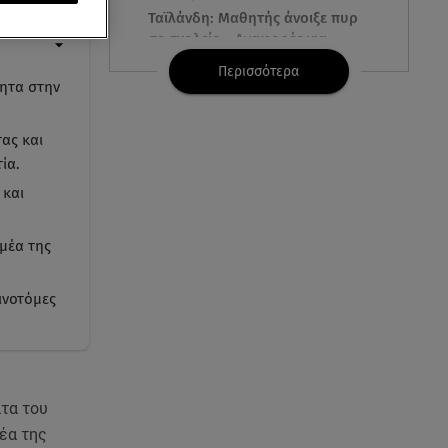
Ταϊλάνδη: Μαθητής άνοιξε πυρ
σε σχολείο - Αναφορές για
νεκρούς
Περισσότερα
τητα στην
07.08.26 , 03:00
Εορτολόγιο: Ποιοι γιορτάζουν
ας και
στις 7 Αυγούστου
ία.
 και
06.08.26 , 23:41
Βασιλική Ανδρίτσου: Ξεκίνησε
μέα της
τις διακοπές με τον σύζυγο και
την κορούλα της
ινοτόμες
06.08.26 , 23:11
Αγγελική Ηλιάδη ανήμερα του
Σωτήρος: «Είδα τον Χριστό
μπροστά μου!»
τα του
06.08.26 , 22:39
έα της