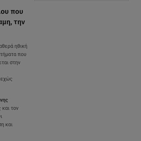
λου που
αμη, την
ταθερά ηθική
ητήματα που
εται στην
υνεχώς
ινης
 και τον
ι
ση και