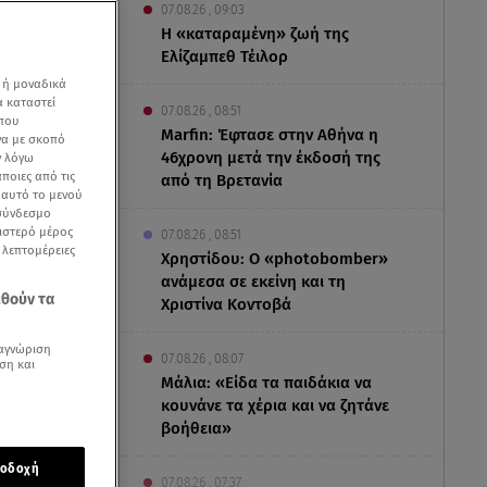
07.08.26 , 09:03
Η «καταραμένη»​​​​​​​ ζωή της
Ελίζαμπεθ Τέιλορ
 ή μοναδικά
α καταστεί
07.08.26 , 08:51
 που
Marfin: Έφτασε στην Αθήνα η
να με σκοπό
46χρονη μετά την έκδοσή της
ν λόγω
ποιες από τις
από τη Βρετανία
ε αυτό το μενού
 σύνδεσμο
ριστερό μέρος
07.08.26 , 08:51
ς λεπτομέρειες
Χρηστίδου: Ο «photobomber»
ανάμεσα σε εκείνη και τη
εθούν τα
Χριστίνα Κοντοβά
αγνώριση
07.08.26 , 08:07
ση και
Μάλια: «Είδα τα παιδάκια να
κουνάνε τα χέρια και να ζητάνε
βοήθεια»
οδοχή
07.08.26 , 07:37