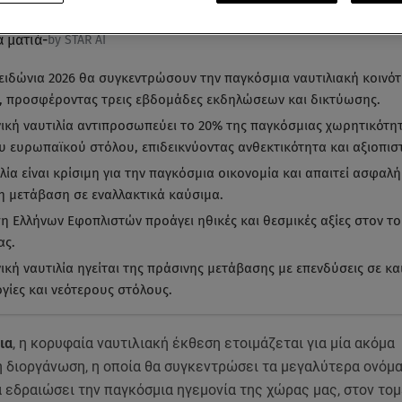
α ματιά
-
by STAR AI
ειδώνια 2026 θα συγκεντρώσουν την παγκόσμια ναυτιλιακή κοινό
, προσφέροντας τρεις εβδομάδες εκδηλώσεων και δικτύωσης.
νική ναυτιλία αντιπροσωπεύει το 20% της παγκόσμιας χωρητικότητ
υ ευρωπαϊκού στόλου, επιδεικνύοντας ανθεκτικότητα και αξιοπιστ
λία είναι κρίσιμη για την παγκόσμια οικονομία και απαιτεί ασφαλή
η μετάβαση σε εναλλακτικά καύσιμα.
η Ελλήνων Εφοπλιστών προάγει ηθικές και θεσμικές αξίες στον το
ας.
ική ναυτιλία ηγείται της πράσινης μετάβασης με επενδύσεις σε κα
γίες και νεότερους στόλους.
ια
, η κορυφαία ναυτιλιακή έκθεση ετοιμάζεται για μία ακόμα
 διοργάνωση, η οποία θα συγκεντρώσει τα μεγαλύτερα ονόμα
 εδραιώσει την παγκόσμια ηγεμονία της χώρας μας, στον τομ