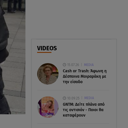
07.08.26 , 18:34
Έξοδος Αυγούστου: Στο 100% η
πληρότητα για Κυκλάδες
07.08.26 , 17:44
Παιδικοί σταθμοί: Πότε βγαίνουν
VIDEOS
τα προσωρινά αποτελέσματα
15.07.26
MEDIA
Cash or Trash: Άφωνη η
Δέσποινα Μοιραράκη με
την είσοδο
10.09.25
MEDIA
GNTM: Δείτε πλάνα από
τις οντισιόν - Ποιοι θα
καταφέρουν