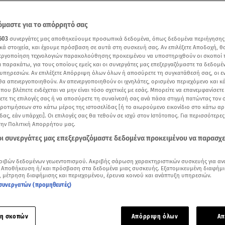
μαστε για το απόρρητό σας
603
συνεργάτες μας αποθηκεύουμε προσωπικά δεδομένα, όπως δεδομένα περιήγησης
κά στοιχεία, και έχουμε πρόσβαση σε αυτά στη συσκευή σας. Αν επιλέξετε Αποδοχή, θ
νεργοποίηση τεχνολογιών παρακολούθησης προκειμένου να υποστηριχθούν οι σκοποί
ι παρακάτω, για τους οποίους εμείς και οι συνεργάτες μας επεξεργαζόμαστε τα δεδομέ
υπηρεσιών. Αν επιλέξετε Απόρριψη όλων όλων ή αποσύρετε τη συγκατάθεσή σας, οι ε
 θα απενεργοποιηθούν. Αν απενεργοποιηθούν οι ιχνηλάτες, ορισμένο περιεχόμενο και κά
 που βλέπετε ενδέχεται να μην είναι τόσο σχετικές με εσάς. Μπορείτε να επανεμφανίσετ
ξετε τις επιλογές σας ή να αποσύρετε τη συναίνεσή σας ανά πάσα στιγμή πατώντας τον
προτιμήσεων στο κάτω μέρος της ιστοσελίδας [ή το αιωρούμενο εικονίδιο στο κάτω α
δας, εάν υπάρχει]. Οι επιλογές σας θα τεθούν σε ισχύ στον Ιστότοπος. Για περισσότερε
την Πολιτική Απορρήτου μας.
ασία Βογιάρη/ star.gr
 οι συνεργάτες μας επεξεργαζόμαστε δεδομένα προκειμένου να παρασχ
Δείτε περισσότερα άρθρα μας στα αποτελέσματα αναζήτησης
ριβών δεδομένων γεωεντοπισμού. Ακριβής σάρωση χαρακτηριστικών συσκευής για αν
 Αποθήκευση ή/και πρόσβαση στα δεδομένα μιας συσκευής. Εξατομικευμένη διαφήμι
Add star.gr on Google
, μέτρηση διαφήμισης και περιεχομένου, έρευνα κοινού και ανάπτυξη υπηρεσιών.
συνεργατών (προμηθευτές)
ε το άρθρο
1:58
λεπτά
η σκοπών
Απόρριψη όλων
Απ