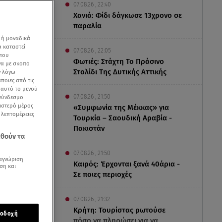
07.08.26 , 22:40
Χανιά: Φίδι δάγκωσε 13χρονο σε
παραλία
 ή μοναδικά
α καταστεί
07.08.26 , 22:05
 που
Φωτιές: Στάχτη Το Πράσινο
να με σκοπό
Στολίδι Της Δυτικής Αττικής
ν λόγω
ποιες από τις
ε αυτό το μενού
07.08.26 , 21:50
 σύνδεσμο
ριστερό μέρος
«Συμφωνία της Μέκκας» για
ς λεπτομέρειες
Τουρκία – Σαουδική Αραβία -
Πακιστάν
εθούν τα
07.08.26 , 21:50
αγνώριση
Καιρός: Έρχονται ξανά 40άρια -
ση και
Σε ποιες περιοχές
07.08.26 , 21:32
Κρήτη: Τουρίστας ρωτούσε
οδοχή
πόσο να πληρώσει για να