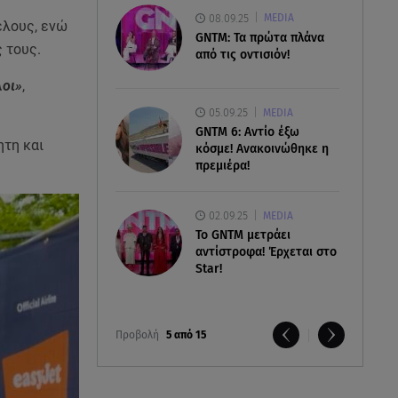
08.09.25
MEDIA
έλους, ενώ
GNTM: Τα πρώτα πλάνα
 τους.
από τις οντισιόν!
λοι»
,
05.09.25
MEDIA
GNTM 6: Αντίο έξω
ητη και
κόσμε! Ανακοινώθηκε η
πρεμιέρα!
02.09.25
MEDIA
Το GNTM μετράει
αντίστροφα! Έρχεται στο
Star!
Προβολή
5 από 15