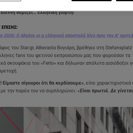
πριν
ο Akylas ανέβει στη σκηνή της Eurovision 2026 για τον Α’ 
 Βιέννη θυμίζει… ελληνική γιορτή!
n 2026: Ο Akylas κι η ελληνική αποστολή λίγο πριν τον Α' ημιτε
φος του Star.gr, Αθανασία Βογιάρη, βρέθηκε στη Stefansplatz
λληνες fans του φετινού εκπροσώπου μας που φορούσαν τα
κά σκουφάκια του «Ferto» και δήλωναν απόλυτα αισιόδοξοι γ
μμετοχή.
! Είμαστε σίγουροι ότι θα κερδίσουμε»
, είπε χαρακτηριστικά
 με την παρέα του να συμπληρώνει: «
Είναι πρωτιά. Δε γίνεται