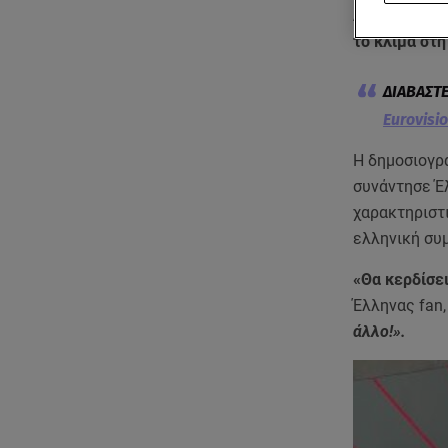
Λίγες ώρες 
το κλίμα στη
Eurovisio
Η δημοσιογρά
συνάντησε Έ
χαρακτηριστι
ελληνική συ
«Θα κερδίσει
Έλληνας fan,
άλλο!».