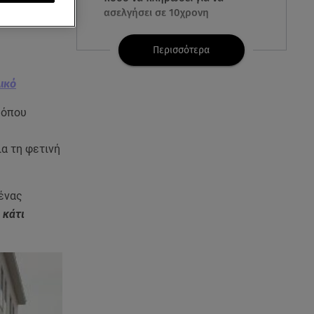
Ημιτελικό,
ασελγήσει σε 10χρονη
07.08.26 , 21:17
Περισσότερα
Κλήρωση Eurojackpot
7/8/2026: Οι τυχεροί αριθμοί για
λικό
τα 32.000.000 ευρώ
 όπου
07.08.26 , 21:03
Σε τρία επίπεδα οι παραβιάσεις
ια τη φετινή
της Τουρκίας στο Αιγαίο
07.08.26 , 21:00
 ένας
MINI Aceman E: Τα αξεσουάρ για
 κάτι
περιπετειώδεις διαδρομές
07.08.26 , 20:47
Χανιά: Νεκρή βρέθηκε
αγνοούμενη - Ξέφυγε από
αστυνομικούς που την