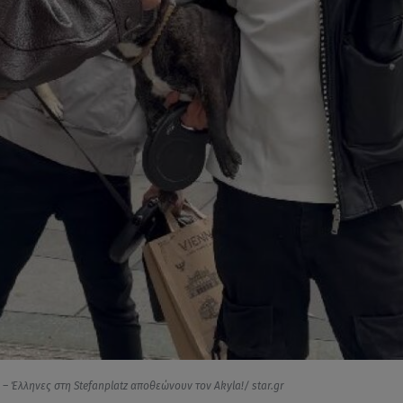
 – Έλληνες στη Stefanplatz αποθεώνουν τον Akyla!/ star.gr