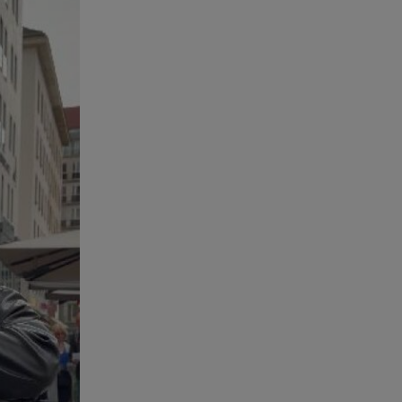
εντόπισαν
07.08.26 , 20:18
Μυστράς: Κρίσιμος για το
κατηγορητήριο ο χρόνος
θανάτου του 90χρονου
07.08.26 , 20:13
Κυψέλη: Tι βρέθηκε στο
διαμέρισμα της 38χρονης Λίζα
07.08.26 , 19:15
Συντάξεις Σεπτεμβρίου: Πότε θα
μπουν τα χρήματα στους
λογαριασμούς
07.08.26 , 18:45
Φωτιά στο Στεφάνι Κορίνθου:
Μήνυμα από το 112 -
Σηκώθηκαν εναέρια μέσα