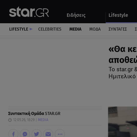
Αθλητικά
Quiz
Ειδήσεις
Lifestyle
Αυτοκίνητο
LIFESTYLE
CELEBRITIES
MEDIA
ΜΟΔΑ
ΣΥΝΤΑΓΕΣ
Σ
«Θα κε
αποθεώ
Το star.gr
Ημιτελικό
Συντακτική Ομάδα
STAR.GR
12.05.26, 18:29
MEDIA