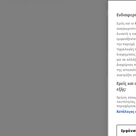
Ενδιαφερό
Εμείς και οι
αναγνωριστι
δυνατή η ε
εμφανίζοντα
την παροχή 
τεχνολογίες
διαφημίσεις
για να αλλά
Διαχείριση 
της ιστοσελί
ανατρέξτε σ
Ρεπορτάζ Αθαν
Εμείς και
εξής:
Χρήση επακ
ταυτότητας.
περιεχόμενο
Κατάλογος 
Ακούστ
Εμφάνισ