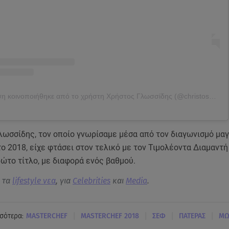
Η δημοσίευση κοινοποιήθηκε από το χρήστη Χρήστος Γλωσσίδης (@christosglossidis)
λωσσίδης, τον οποίο γνωρίσαμε μέσα από τον διαγωνισμό μαγ
το 2018, είχε φτάσει στον τελικό με τον Τιμολέοντα Διαμαντή
ώτο τίτλο, με διαφορά ενός βαθμού.
α τα
lifestyle νεα
, για
Celebrities
και
Media
.
|
|
|
|
σότερα:
MASTERCHEF
MASTERCHEF 2018
ΣΕΦ
ΠΑΤΕΡΑΣ
ΜΩ