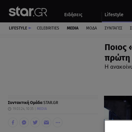
Αθλητικά
Quiz
Ειδήσεις
Lifestyle
Αυτοκίνητο
LIFESTYLE
CELEBRITIES
MEDIA
ΜΟΔΑ
ΣΥΝΤΑΓΕΣ
Σ
Ποιος 
πρώτη
Η ανακοίν
Συντακτική Ομάδα
STAR.GR
19.03.24, 10:35
MEDIA