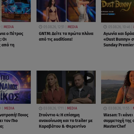
9
MEDIA
05.08.26, 12:51
MEDIA
05.08.26, 10:46
νια ο Πέτρος
GNTM: Δείτε τα πρώτα πλάνα
Αγωνία και δράσ
: Οι
από τις auditions!
«Dust Bunny» σ
 από τη
Sunday Premier
0
MEDIA
03.08.26, 17:11
MEDIA
03.08.26, 11:55
νατροπή! Ποιος
Στούντιο 4: Η επίσημη
Wasan: Tι κάνει
ι τον Πιο
ανακοίνωση και το trailer με
συμμετοχή της 
ο;
Καραβάτου & Φερεντίνο
MasterChef