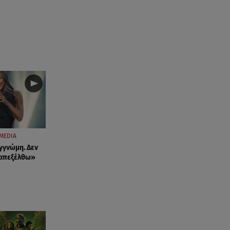
MEDIA
γγνώμη. Δεν
ταπεξέλθω»