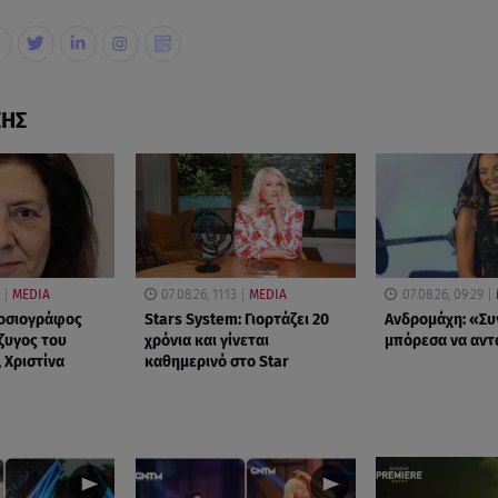
ΣΗΣ
MEDIA
07.08.26, 11:13
MEDIA
07.08.26, 09:29
μοσιογράφος
Stars System: Γιορτάζει 20
Ανδρομάχη: «Συ
ζυγος του
χρόνια και γίνεται
μπόρεσα να αν
 Χριστίνα
καθημερινό στο Star