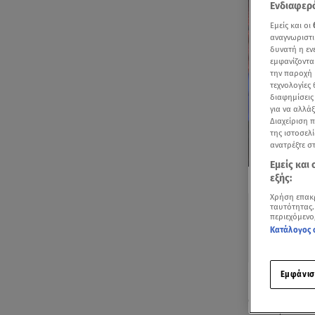
Ενδιαφερό
Εμείς και οι
αναγνωριστι
δυνατή η ε
εμφανίζοντα
την παροχή 
τεχνολογίες
διαφημίσεις
για να αλλά
Διαχείριση 
της ιστοσελί
ανατρέξτε σ
Εμείς και
Δείτε περισσ
εξής:
Πρόσθηκη star
Χρήση επακ
ταυτότητας.
περιεχόμενο
Κατάλογος 
Εμφάνισ
Ο φιναλίστ τ
όπως ανακοίν