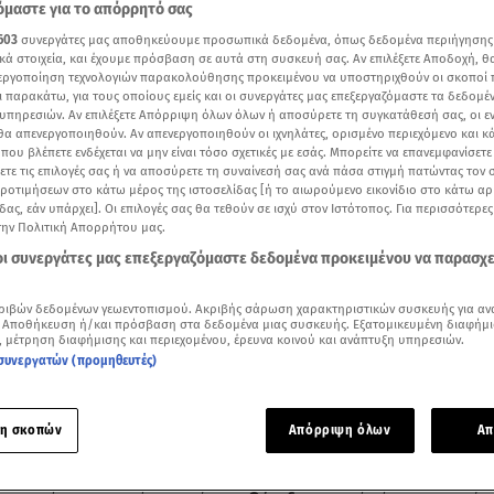
μαστε για το απόρρητό σας
603
συνεργάτες μας αποθηκεύουμε προσωπικά δεδομένα, όπως δεδομένα περιήγησης
κά στοιχεία, και έχουμε πρόσβαση σε αυτά στη συσκευή σας. Αν επιλέξετε Αποδοχή, θ
νεργοποίηση τεχνολογιών παρακολούθησης προκειμένου να υποστηριχθούν οι σκοποί
ι παρακάτω, για τους οποίους εμείς και οι συνεργάτες μας επεξεργαζόμαστε τα δεδομέ
υπηρεσιών. Αν επιλέξετε Απόρριψη όλων όλων ή αποσύρετε τη συγκατάθεσή σας, οι ε
 θα απενεργοποιηθούν. Αν απενεργοποιηθούν οι ιχνηλάτες, ορισμένο περιεχόμενο και κά
 που βλέπετε ενδέχεται να μην είναι τόσο σχετικές με εσάς. Μπορείτε να επανεμφανίσετ
ξετε τις επιλογές σας ή να αποσύρετε τη συναίνεσή σας ανά πάσα στιγμή πατώντας τον
προτιμήσεων στο κάτω μέρος της ιστοσελίδας [ή το αιωρούμενο εικονίδιο στο κάτω α
δας, εάν υπάρχει]. Οι επιλογές σας θα τεθούν σε ισχύ στον Ιστότοπος. Για περισσότερε
την Πολιτική Απορρήτου μας.
 οι συνεργάτες μας επεξεργαζόμαστε δεδομένα προκειμένου να παρασχ
ότερα άρθρα μας στην αναζήτηση σας
.gr στις επιλογές σας
ριβών δεδομένων γεωεντοπισμού. Ακριβής σάρωση χαρακτηριστικών συσκευής για αν
Δείτε περισσότερα άρθρα μας στα αποτελέσματα αναζήτησης
 Αποθήκευση ή/και πρόσβαση στα δεδομένα μιας συσκευής. Εξατομικευμένη διαφήμι
, μέτρηση διαφήμισης και περιεχομένου, έρευνα κοινού και ανάπτυξη υπηρεσιών.
συνεργατών (προμηθευτές)
Add star.gr on Google
η σκοπών
Απόρριψη όλων
Απ
ου
Masterchef 2018
θα γίνει σε λίγους μήνε
ς πατέρας για πρ
ωσε ο ίδιος στα social media. O
Χρήστος Γλωσσίδης
δημοσίε