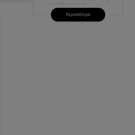
μαρμελάδα φράουλα
Περισσότερα
09.08.26 , 10:13
Κορυφώνεται η έξοδος του
Αυγούστου - «Καρφίτσα δεν
πέφτει» στα λιμάνια
09.08.26 , 10:10
Ιωάννα Τούνη: «Έβγαλα όλο το
βράδυ στο νοσοκομείο» - Τι
συνέβη;
09.08.26 , 10:00
Σαλάτα ζυμαρικών: 20 ιδέες για
εύκολες και νόστιμες
καλοκαιρινές συνταγές
09.08.26 , 09:49
Καιρός: Red Code σε Αττική και