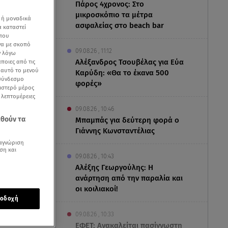
Πάρος 4χρονος: Στο
μικροσκόπιο τα μέτρα
 ή μοναδικά
ασφαλείας στο beach bar
α καταστεί
 που
να με σκοπό
09.08.26 , 11:12
ν λόγω
Αλέξανδρος Τσουβέλας για Εύα
ποιες από τις
ε αυτό το μενού
Καρύδη: «Θα το έκανα 500
 σύνδεσμο
φορές»
ριστερό μέρος
ς λεπτομέρειες
09.08.26 , 10:46
εθούν τα
Μπαμπάς για δεύτερη φορά ο
Γιάννης Κωνσταντέλιας
αγνώριση
ση και
09.08.26 , 10:43
Αλέξης Γεωργούλης: Η
ανάρτηση από την παραλία και
οι κοιλιακοί!
οδοχή
ώτη φορά
,
09.08.26 , 10:33
υσε
ΕΦΕΤ: Ανακαλείται πασίγνωστη