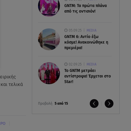
GNTM: Τα πρώτα πλάνα
από τις οντισιόν!
05.09.25
MEDIA
GNTM 6: Αντίο έξω
κόσμε! Ανακοινώθηκε η
πρεμιέρα!
02.09.25
MEDIA
Το GNTM μετράει
αντίστροφα! Έρχεται στο
ειρικής
Star!
 και τελικά
Προβολή
5 από 15
|
ΡΟ