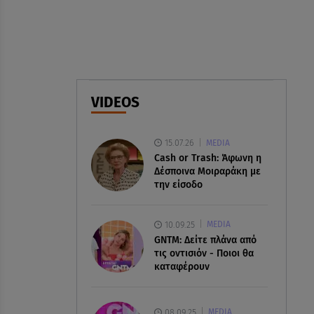
08.08.26 , 23:55
Αττική: Μπαράζ διαρρήξεων –
Λεία 70.000 ευρώ από μεζονέτα
08.08.26 , 23:30
Greek Mafia: Χειροπέδες σε
VIDEOS
«Πίτμπουλ» και «Μπουλντόγκ»
15.07.26
MEDIA
Cash or Trash: Άφωνη η
Δέσποινα Μοιραράκη με
την είσοδο
10.09.25
MEDIA
GNTM: Δείτε πλάνα από
τις οντισιόν - Ποιοι θα
καταφέρουν
08.09.25
MEDIA