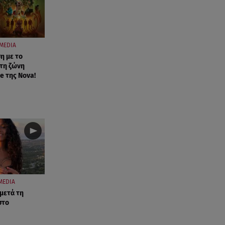
MEDIA
η με το
τη ζώνη
e της Nova!
MEDIA
 μετά τη
στο