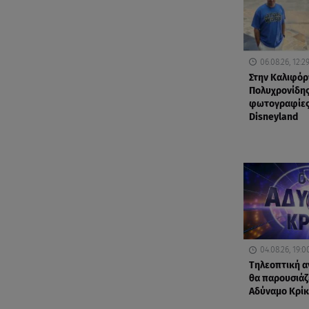
06.08.26, 12:2
Στην Καλιφόρ
Πολυχρονίδης
φωτογραφίες
Disneyland
04.08.26, 19:0
Τηλεοπτική α
θα παρουσιάζε
Αδύναμο Κρίκ