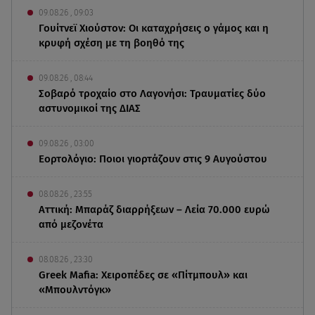
09.08.26 , 09:03
Γουίτνεϊ Χιούστον: Οι καταχρήσεις ο γάμος και η
κρυφή σχέση με τη βοηθό της
09.08.26 , 08:44
Σοβαρό τροχαίο στο Λαγονήσι: Τραυματίες δύο
αστυνομικοί της ΔΙΑΣ
09.08.26 , 03:00
Εορτολόγιο: Ποιοι γιορτάζουν στις 9 Αυγούστου
08.08.26 , 23:55
Αττική: Μπαράζ διαρρήξεων – Λεία 70.000 ευρώ
από μεζονέτα
08.08.26 , 23:30
Greek Mafia: Χειροπέδες σε «Πίτμπουλ» και
«Μπουλντόγκ»