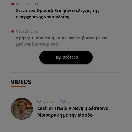
08.08.26 , 23:00
Στενά του Ορμούζ: Στο Ιράν ο έλεγχος της
εισερχόμενης ναυσιπλοΐας
08.08.26 , 22:45
Κρήτη: Τι απαντά η ΕΛ.ΑΣ. για το βίντεο με τον
μεθυσμένο τουρίστα
Περισσότερα
08.08.26 , 22:33
Αλεξανδρούπολη: Ανασύρθηκε χωρίς τις
αισθήσεις του ηλικιωμένος από πηγάδι
VIDEOS
08.08.26 , 22:15
Θεσσαλονίκη: Τρύπησαν με τρυπάνι και
δηλητηρίασαν δύο δέντρα
15.07.26
MEDIA
Cash or Trash: Άφωνη η Δέσποινα
08.08.26 , 21:50
Μοιραράκη με την είσοδο
Πάρος: Γονείς και ιδιοκτήτης κατηγορούνται για
ανθρωποκτονία από αμέλεια