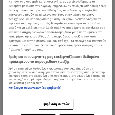
για τους οποίους εμείς και οι συνεργάτες μας επεξεργαζόμαστε τα
δεδομένα με σκοπό την παροχή υπηρεσιών. Αν επιλέξετε Απόρριψη όλων
όλων ή αποσύρετε τη συγκατάθεσή σας, οι εν λόγω τεχνολογίες θα
απενεργοποιηθούν. Αν απενεργοποιηθούν οι ιχνηλάτες, ορισμένο
περιεχόμενο και κάποιες από τις διαφημίσεις που βλέπετε ενδέχεται να
μην είναι τόσο σχετικές με εσάς. Μπορείτε να επανεμφανίσετε αυτό το
μενού για να αλλάξετε τις επιλογές σας ή να αποσύρετε τη συναίνεσή σας
ανά πάσα στιγμή πατώντας τον σύνδεσμο Διαχείριση προτιμήσεων στο
κάτω μέρος της ιστοσελίδας [ή το αιωρούμενο εικονίδιο στο κάτω
αριστερό μέρος της ιστοσελίδας, εάν υπάρχει]. Οι επιλογές σας θα τεθούν
σε ισχύ στον Ιστότοπος. Για περισσότερες λεπτομέρειες ανατρέξτε στην
Πολιτική Απορρήτου μας.
Εμείς και οι συνεργάτες μας επεξεργαζόμαστε δεδομένα
προκειμένου να παρασχεθούν τα εξής:
Χρήση επακριβών δεδομένων γεωεντοπισμού. Ακριβής σάρωση
χαρακτηριστικών συσκευής για αναγνώριση ταυτότητας. Αποθήκευση ή/
και πρόσβαση στα δεδομένα μιας συσκευής. Εξατομικευμένη διαφήμιση
και περιεχόμενο, μέτρηση διαφήμισης και περιεχομένου, έρευνα κοινού
και ανάπτυξη υπηρεσιών.
Κατάλογος συνεργατών (προμηθευτές)
Εμφάνιση σκοπών