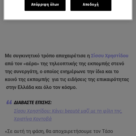
Απόρριψη όλων
Αποδοχή
Με συγκινητικό τρόπο αποχαιρέτισε η
Σίσσυ Χρηστίδου
από τον «αέρα» της τηλεοπτικής της εκπομπής στενό
της συνεργάτη, ο οποίος ενημέρωνε την ίδια και το
κοινό της εκπομπής για τις ειδήσεις της επικαιρότητας
στην Ελλάδα και όλο τον κόσμο.
Σίσσυ Χρηστίδου: Κάνει beauté μαζί με τη φίλη της,
Χριστίνα Κοντοβά
«Σε αυτή τη φάση, θα αποχαιρετήσουμε τον Τάσο