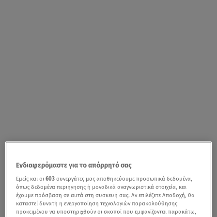
Ενδιαφερόμαστε για το απόρρητό σας
Εμείς και οι
603
συνεργάτες μας αποθηκεύουμε προσωπικά δεδομένα,
όπως δεδομένα περιήγησης ή μοναδικά αναγνωριστικά στοιχεία, και
έχουμε πρόσβαση σε αυτά στη συσκευή σας. Αν επιλέξετε Αποδοχή, θα
καταστεί δυνατή η ενεργοποίηση τεχνολογιών παρακολούθησης
προκειμένου να υποστηριχθούν οι σκοποί που εμφανίζονται παρακάτω,