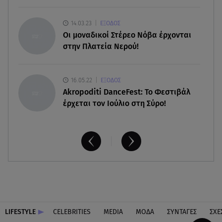
07.08.26 , 13:16
Γιάννης Στάνκογλου: Δείτε τον έφηβο με μακριά
14.03.23
ΕΞΟΔΟΣ
μαλλιά
Οι μοναδικοί Στέρεο Νόβα έρχονται
στην Πλατεία Νερού!
16.05.22
ΕΞΟΔΟΣ
Akropoditi DanceFest: Το Φεστιβάλ
έρχεται τον Ιούλιο στη Σύρο!
LIFESTYLE
CELEBRITIES
MEDIA
ΜΟΔΑ
ΣΥΝΤΑΓΕΣ
ΣΧΕ