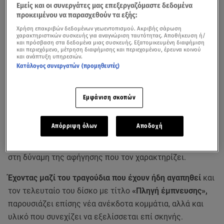
Εμείς και οι συνεργάτες μας επεξεργαζόμαστε δεδομένα
προκειμένου να παρασχεθούν τα εξής:
Χρήση επακριβών δεδομένων γεωεντοπισμού. Ακριβής σάρωση
χαρακτηριστικών συσκευής για αναγνώριση ταυτότητας. Αποθήκευση ή/
και πρόσβαση στα δεδομένα μιας συσκευής. Εξατομικευμένη διαφήμιση
και περιεχόμενο, μέτρηση διαφήμισης και περιεχομένου, έρευνα κοινού
και ανάπτυξη υπηρεσιών.
Κατάλογος συνεργατών (προμηθευτές)
Εμφάνιση σκοπών
Ο
Πάνος Βλάχος
επιστρέφει την
Πέμπτη 18 Ιουνίου
στη
Απόρριψη όλων
Αποδοχή
σκηνή της
Μονής Λαζαριστών
, σε ένα πρόγραμμα που
ισορροπεί ιδανικά ανάμεσα στην ενέργεια του live και
στη δύναμη της αφήγησης που τον χαρακτηρίζει.
Έχοντας μαζί του τραγούδια που έχουν ήδη αγαπηθεί
και
τον τελευταίο του δίσκο με τίτλο
«Πληγή έμπνευσης»,
παρουσιάζει επίσης νέα ανέκδοτα κομμάτια, αλλά και
υλικό που συνεχίζει να εξελίσσεται επί σκηνής.