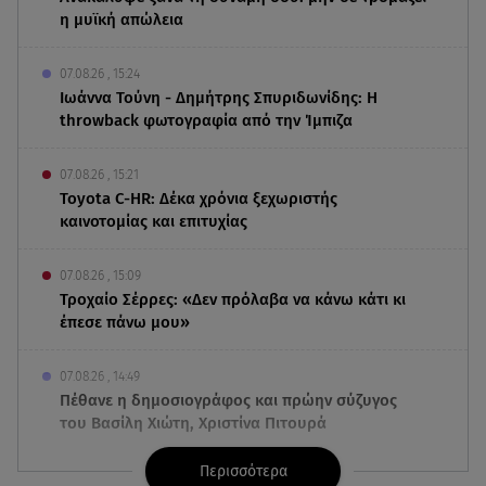
η μυϊκή απώλεια
07.08.26 , 15:24
Ιωάννα Τούνη - Δημήτρης Σπυριδωνίδης: Η
throwback φωτογραφία από την Ίμπιζα
07.08.26 , 15:21
Toyota C-HR: Δέκα χρόνια ξεχωριστής
καινοτομίας και επιτυχίας
07.08.26 , 15:09
Τροχαίο Σέρρες: «Δεν πρόλαβα να κάνω κάτι κι
έπεσε πάνω μου»
07.08.26 , 14:49
Πέθανε η δημοσιογράφος και πρώην σύζυγος
του Βασίλη Χιώτη, Χριστίνα Πιτουρά
Περισσότερα
07.08.26 , 14:44