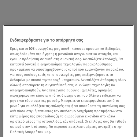
Ενδιαφερόμαστε για το απόρρητό σας
Εμείς και οι
603
συνεργάτες μας αποθηκεύουμε προσωπικά δεδομένα,
όπως δεδομένα περιήγησης ή μοναδικά αναγνωριστικά στοιχεία, και
έχουμε πρόσβαση σε αυτά στη συσκευή σας. Αν επιλέξετε Αποδοχή, θα
καταστεί δυνατή η ενεργοποίηση τεχνολογιών παρακολούθησης
προκειμένου να υποστηριχθούν οι σκοποί που εμφανίζονται παρακάτω,
για τους οποίους εμείς και οι συνεργάτες μας επεξεργαζόμαστε τα
δεδομένα με σκοπό την παροχή υπηρεσιών. Αν επιλέξετε Απόρριψη όλων
όλων ή αποσύρετε τη συγκατάθεσή σας, οι εν λόγω τεχνολογίες θα
απενεργοποιηθούν. Αν απενεργοποιηθούν οι ιχνηλάτες, ορισμένο
περιεχόμενο και κάποιες από τις διαφημίσεις που βλέπετε ενδέχεται να
μην είναι τόσο σχετικές με εσάς. Μπορείτε να επανεμφανίσετε αυτό το
μενού για να αλλάξετε τις επιλογές σας ή να αποσύρετε τη συναίνεσή σας
ανά πάσα στιγμή πατώντας τον σύνδεσμο Διαχείριση προτιμήσεων στο
κάτω μέρος της ιστοσελίδας [ή το αιωρούμενο εικονίδιο στο κάτω
αριστερό μέρος της ιστοσελίδας, εάν υπάρχει]. Οι επιλογές σας θα τεθούν
σε ισχύ στον Ιστότοπος. Για περισσότερες λεπτομέρειες ανατρέξτε στην
Πολιτική Απορρήτου μας.