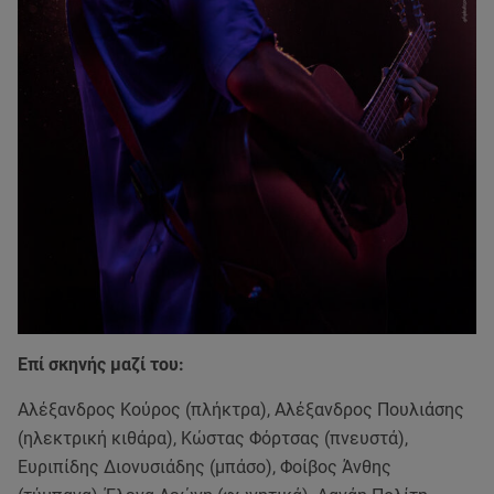
Επί σκηνής μαζί του:
Αλέξανδρος Κούρος (πλήκτρα), Αλέξανδρος Πουλιάσης
(ηλεκτρική κιθάρα), Κώστας Φόρτσας (πνευστά),
Ευριπίδης Διονυσιάδης (μπάσο), Φοίβος Άνθης