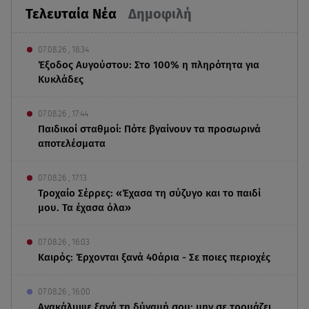
Τελευταία Νέα
Δημοφιλή
07.08.26 , 18:34
Έξοδος Αυγούστου: Στο 100% η πληρότητα για
Κυκλάδες
07.08.26 , 17:44
Παιδικοί σταθμοί: Πότε βγαίνουν τα προσωρινά
αποτελέσματα
07.08.26 , 17:13
Τροχαίο Σέρρες: «Έχασα τη σύζυγο και το παιδί
μου. Τα έχασα όλα»
07.08.26 , 16:03
Καιρός: Έρχονται ξανά 40άρια - Σε ποιες περιοχές
07.08.26 , 16:00
Ανακάλυψε ξανά τη δύναμή σου: μην σε τρομάζει