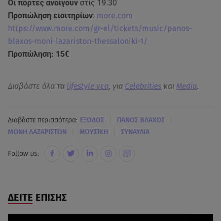
Οι πόρτες ανοίγουν
στις 19.30
Προπώληση εισιτηρίων
:
more.com
https://www.more.com/gr-el/tickets/music/panos-
blaxos-moni-lazariston-thessaloniki-1/
Προπώληση: 15€
Διαβάστε όλα τα
lifestyle νεα
, για
Celebrities
και
Media
.
|
|
Διαβάστε περισσότερα:
ΕΞΟΔΟΣ
ΠΑΝΟΣ ΒΛΑΧΟΣ
|
|
ΜΟΝΗ ΛΑΖΑΡΙΣΤΩΝ
ΜΟΥΣΙΚΗ
ΣΥΝΑΥΛΙΑ
Follow us:
ΔΕΙΤΕ ΕΠΙΣΗΣ