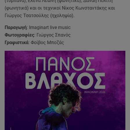
(τύμπανα), Έλενα Λεώνη (φωνητικά), Δανάη Πολίτη
(φωνητικά) και οι τεχνικοί Νίκος Κωνσταντάκης και
Γιώργος Τσατσούλης (ηχοληψία).
Παραγωγή
: Imaginart live music
Φωτογραφίες
: Γιώργος Σπανός
Γραφιστικά
: Φοίβος Μποζάς