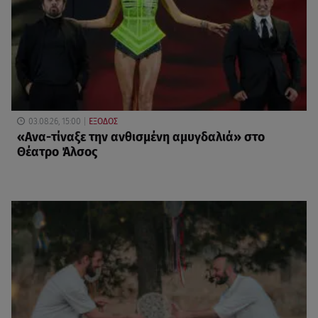
03.08.26, 15:00
ΕΞΟΔΟΣ
«Ανα-τίναξε την ανθισμένη αμυγδαλιά» στο
Θέατρο Άλσος