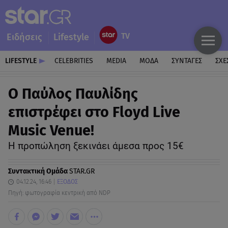
Ειδήσεις
Lifestyle
LIFESTYLE
CELEBRITIES
MEDIA
ΜΟΔΑ
ΣΥΝΤΑΓΕΣ
ΣΧΕ
Ο Παύλος Παυλίδης
επιστρέφει στο Floyd Live
Music Venue!
Η προπώληση ξεκινάει άμεσα προς 15€
Συντακτική Ομάδα
STAR.GR
04.12.24, 16:46
ΕΞΟΔΟΣ
Πηγή: φωτογραφία κεντρική από NDP