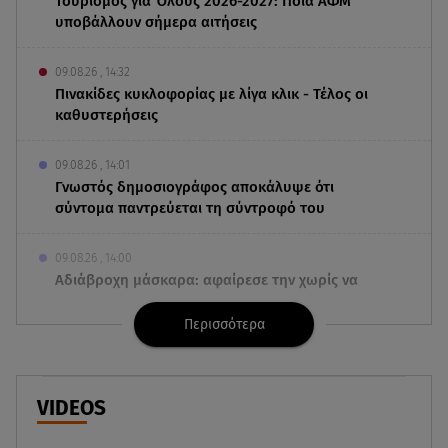
Τουρισμός για Όλους 2026-2027: Ποια ΑΦΜ
υποβάλλουν σήμερα αιτήσεις
09.08.26 , 14:32
Πινακίδες κυκλοφορίας με λίγα κλικ - Τέλος οι
καθυστερήσεις
09.08.26 , 14:01
Γνωστός δημοσιογράφος αποκάλυψε ότι
σύντομα παντρεύεται τη σύντροφό του
09.08.26 , 14:00
Αδιάβροχη μάσκαρα: αφαίρεσε την χωρίς να
ταλαιπωρείς τις βλεφερίδες σου
Περισσότερα
09.08.26 , 13:47
Χούθι: «Χτύπησαν» διυλιστήριο της Aramco στη
Σαουδική Αραβία
VIDEOS
09.08.26 , 13:31