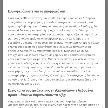
Ενδιαφερόμαστε για το απόρρητό σας
Εμείς και οι
603
συνεργάτες μας αποθηκεύουμε προσωπικά δεδομένα,
όπως δεδομένα περιήγησης ή μοναδικά αναγνωριστικά στοιχεία, και
έχουμε πρόσβαση σε αυτά στη συσκευή σας. Αν επιλέξετε Αποδοχή, θα
καταστεί δυνατή η ενεργοποίηση τεχνολογιών παρακολούθησης
προκειμένου να υποστηριχθούν οι σκοποί που εμφανίζονται παρακάτω,
για τους οποίους εμείς και οι συνεργάτες μας επεξεργαζόμαστε τα
δεδομένα με σκοπό την παροχή υπηρεσιών. Αν επιλέξετε Απόρριψη όλων
όλων ή αποσύρετε τη συγκατάθεσή σας, οι εν λόγω τεχνολογίες θα
απενεργοποιηθούν. Αν απενεργοποιηθούν οι ιχνηλάτες, ορισμένο
περιεχόμενο και κάποιες από τις διαφημίσεις που βλέπετε ενδέχεται να
μην είναι τόσο σχετικές με εσάς. Μπορείτε να επανεμφανίσετε αυτό το
μενού για να αλλάξετε τις επιλογές σας ή να αποσύρετε τη συναίνεσή σας
ανά πάσα στιγμή πατώντας τον σύνδεσμο Διαχείριση προτιμήσεων στο
κάτω μέρος της ιστοσελίδας [ή το αιωρούμενο εικονίδιο στο κάτω
αριστερό μέρος της ιστοσελίδας, εάν υπάρχει]. Οι επιλογές σας θα τεθούν
σε ισχύ στον Ιστότοπος. Για περισσότερες λεπτομέρειες ανατρέξτε στην
Πολιτική Απορρήτου μας.
Εμείς και οι συνεργάτες μας επεξεργαζόμαστε δεδομένα
προκειμένου να παρασχεθούν τα εξής:
Χρήση επακριβών δεδομένων γεωεντοπισμού. Ακριβής σάρωση
χαρακτηριστικών συσκευής για αναγνώριση ταυτότητας. Αποθήκευση ή/