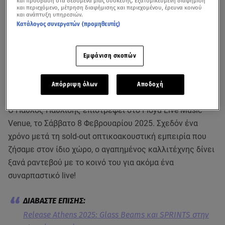
και πρόσβαση στα δεδομένα μιας συσκευής. Εξατομικευμένη διαφήμιση
και περιεχόμενο, μέτρηση διαφήμισης και περιεχομένου, έρευνα κοινού
και ανάπτυξη υπηρεσιών.
Κατάλογος συνεργατών (προμηθευτές)
Εμφάνιση σκοπών
Απόρριψη όλων
Αποδοχή
Ο Παύλος Παυλίδης επιστρέφει στο Floyd Live Music
Venue, το Σάββατο 8 Φεβρουαρίου 2025. Σχεδόν ένα
χρόνο μετά τη sold-out οπτικοακουστική εμπειρία που
ζήσαμε στον ίδιο χώρο, ο αγαπημένος καλλιτέχνης δίνει
ξανά ραντεβού με το κοινό του για ακόμα ένα
συναρπαστικό live!
Release Athens 2025: Glass Beams και SPRINTS στην