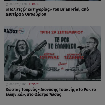
06.08.26, 13:00
ΕΞΟΔΟΣ
«Πολίτες β' κατηγορίας» του Brian Friel, από
Δευτέρα 5 Οκτωβρίου
06.08.26, 11:00
ΕΞΟΔΟΣ
Κώστας Τουρνάς - Διονύσης Τσακνής «Το Ροκ το
Ελληνικό», στο Θέατρο Άλσος