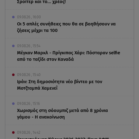
Σροίτερ και το... χρέος!
09.08.26 , 16:00
Οι 5 απλές συνήθειες που θα σε βοηθήσουν να
ζήσεις μέχρι τα 100
09.08.26 , 15:54
Μέγκαν Μαρκλ - Πρίγκιπας Χάρι: Πόσταραν selfie
από το ταξίδι στον Καναδά
09.08.26 , 15:40
Ιράν: Στη δημοσιότητα νέο βίντεο με τον
Μοτζταμπά Χαμενεΐ
09.08.26 , 15:16
Χωρισμός στη σόουμπιζ μετά από 8 χρόνια
γάμου - Η ανακοίνωση
09.08.26 , 14:42