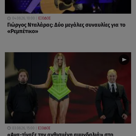
04.08.26, 10:00
ΕΞΟΔΟΣ
Γιώργος Νταλάρας: Δύο μεγάλες συναυλίες για το
«Ρεμπέτικο»
03.08.26, 15:00
ΕΞΟΔΟΣ
«Ανα-τίναξε την ανθισμένη αμυγδαλιά» στο