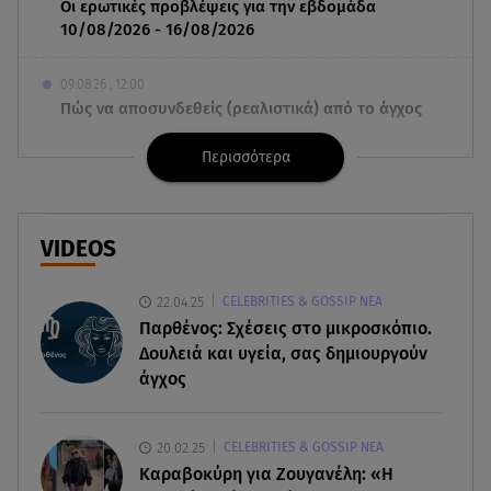
Οι ερωτικές προβλέψεις για την εβδομάδα
10/08/2026 - 16/08/2026
09.08.26 , 12:00
Πώς να αποσυνδεθείς (ρεαλιστικά) από το άγχος
στις διακοπές
Περισσότερα
09.08.26 , 11:55
Διακοπές στην Κρήτη κάνει ο πρωθυπουργός
VIDEOS
09.08.26 , 11:48
Αλεξάνδρα Νίκα: Είναι περήφανη για την αδερφή
22.04.25
CELEBRITIES & GOSSIP ΝΕΑ
της Νταίζη - Η ανάρτηση
Παρθένος: Σχέσεις στο μικροσκόπιο.
Δουλειά και υγεία, σας δημιουργούν
09.08.26 , 11:38
άγχος
Κόσοβο: Βουλευτές πέταξαν αυγά στον
υπηρεσιακό πρωθυπουργό
20.02.25
CELEBRITIES & GOSSIP ΝΕΑ
09.08.26 , 11:23
Καραβοκύρη για Ζουγανέλη: «Η