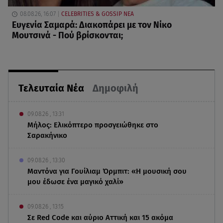
08.08.26, 16:07
CELEBRITIES & GOSSIP ΝΕΑ
Ευγενία Σαμαρά: Διακοπάρει με τον Νίκο
Μουτσινά - Πού βρίσκονται;
Τελευταία Νέα
Δημοφιλή
09.08.26 , 13:31
Μήλος: Ελικόπτερο προσγειώθηκε στο
Σαρακήνικο
09.08.26 , 13:30
Μαντόνα για Γουίλιαμ Όρμπιτ: «Η μουσική σου
μου έδωσε ένα μαγικό χαλί»
09.08.26 , 13:15
Σε Red Code και αύριο Αττική και 15 ακόμα