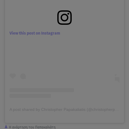
View this post on Instagram
A post shared by Christopher Papakaliatis (@christopherpapakaliatis)
Η ανάρτηση του Παπακαλιάτη