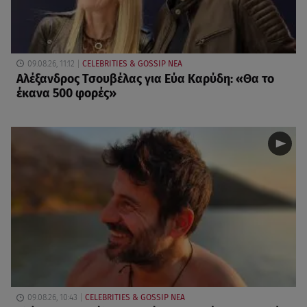
09.08.26, 11:12
CELEBRITIES & GOSSIP ΝΕΑ
Αλέξανδρος Τσουβέλας για Εύα Καρύδη: «Θα το
έκανα 500 φορές»
09.08.26, 10:43
CELEBRITIES & GOSSIP ΝΕΑ