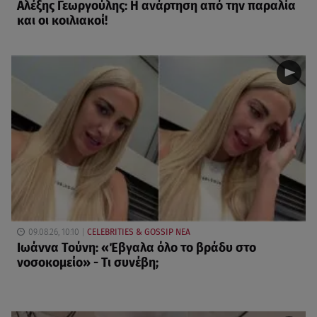
Αλέξης Γεωργούλης: Η ανάρτηση από την παραλία
και οι κοιλιακοί!
09.08.26, 10:10
CELEBRITIES & GOSSIP ΝΕΑ
Ιωάννα Τούνη: «Έβγαλα όλο το βράδυ στο
νοσοκομείο» - Τι συνέβη;