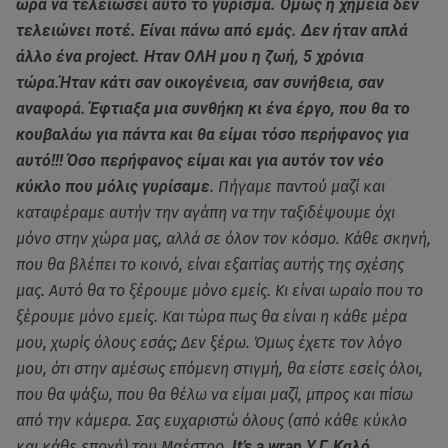
ώρα να τελειώσει αυτό το γύρισμα. Όμως η χημεία δεν
τελειώνει ποτέ. Είναι πάνω από εμάς. Δεν ήταν απλά
άλλο ένα project. Ηταν ΟΛΗ μου η ζωή, 5 χρόνια
τώρα.Ήταν κάτι σαν οικογένεια, σαν συνήθεια, σαν
αναφορά. Έφτιαξα μια συνθήκη κι ένα έργο, που θα το
κουβαλάω για πάντα και θα είμαι τόσο περήφανος για
αυτό!!! Όσο περήφανος είμαι και για αυτόν τον νέο
κύκλο που μόλις γυρίσαμε
. Πήγαμε παντού μαζί και
καταφέραμε αυτήν την αγάπη να την ταξιδέψουμε όχι
μόνο στην χώρα μας, αλλά σε όλον τον κόσμο. Κάθε σκηνή,
που θα βλέπει το κοινό, είναι εξαιτίας αυτής της σχέσης
μας. Αυτό θα το ξέρουμε μόνο εμείς. Κι είναι ωραίο που το
ξέρουμε μόνο εμείς. Και τώρα πως θα είναι η κάθε μέρα
μου, χωρίς όλους εσάς; Δεν ξέρω. Όμως έχετε τον λόγο
μου, ότι στην αμέσως επόμενη στιγμή, θα είστε εσείς όλοι,
που θα ψάξω, που θα θέλω να είμαι μαζί, μπρος και πίσω
από την κάμερα. Σας ευχαριστώ όλους (από κάθε κύκλο
και κάθε εποχή) του Μαέστρο.
It’s a wrap Υ.Γ. Καλό