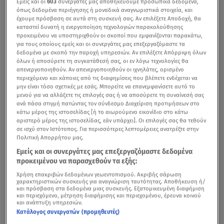
Εμείς και οι
603
συνεργάτες μας αποθηκεύουμε προσωπικά δεδομένα,
όπως δεδομένα περιήγησης ή μοναδικά αναγνωριστικά στοιχεία, και
έχουμε πρόσβαση σε αυτά στη συσκευή σας. Αν επιλέξετε Αποδοχή, θα
καταστεί δυνατή η ενεργοποίηση τεχνολογιών παρακολούθησης
προκειμένου να υποστηριχθούν οι σκοποί που εμφανίζονται παρακάτω,
για τους οποίους εμείς και οι συνεργάτες μας επεξεργαζόμαστε τα
δεδομένα με σκοπό την παροχή υπηρεσιών. Αν επιλέξετε Απόρριψη όλων
όλων ή αποσύρετε τη συγκατάθεσή σας, οι εν λόγω τεχνολογίες θα
απενεργοποιηθούν. Αν απενεργοποιηθούν οι ιχνηλάτες, ορισμένο
περιεχόμενο και κάποιες από τις διαφημίσεις που βλέπετε ενδέχεται να
μην είναι τόσο σχετικές με εσάς. Μπορείτε να επανεμφανίσετε αυτό το
μενού για να αλλάξετε τις επιλογές σας ή να αποσύρετε τη συναίνεσή σας
ανά πάσα στιγμή πατώντας τον σύνδεσμο Διαχείριση προτιμήσεων στο
κάτω μέρος της ιστοσελίδας [ή το αιωρούμενο εικονίδιο στο κάτω
αριστερό μέρος της ιστοσελίδας, εάν υπάρχει]. Οι επιλογές σας θα τεθούν
σε ισχύ στον Ιστότοπος. Για περισσότερες λεπτομέρειες ανατρέξτε στην
Πολιτική Απορρήτου μας.
Εμείς και οι συνεργάτες μας επεξεργαζόμαστε δεδομένα
προκειμένου να παρασχεθούν τα εξής:
Χρήση επακριβών δεδομένων γεωεντοπισμού. Ακριβής σάρωση
χαρακτηριστικών συσκευής για αναγνώριση ταυτότητας. Αποθήκευση ή/
και πρόσβαση στα δεδομένα μιας συσκευής. Εξατομικευμένη διαφήμιση
και περιεχόμενο, μέτρηση διαφήμισης και περιεχομένου, έρευνα κοινού
και ανάπτυξη υπηρεσιών.
Κατάλογος συνεργατών (προμηθευτές)