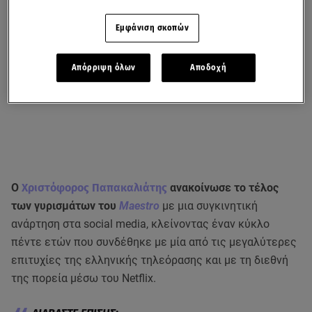
Εμφάνιση σκοπών
Απόρριψη όλων
Αποδοχή
Ο
Χριστόφορος Παπακαλιάτης
ανακοίνωσε το τέλος
των γυρισμάτων του
Maestro
με μια συγκινητική
ανάρτηση στα social media, κλείνοντας έναν κύκλο
πέντε ετών που συνδέθηκε με μία από τις μεγαλύτερες
επιτυχίες της ελληνικής τηλεόρασης και με τη διεθνή
της πορεία μέσω του Netflix.