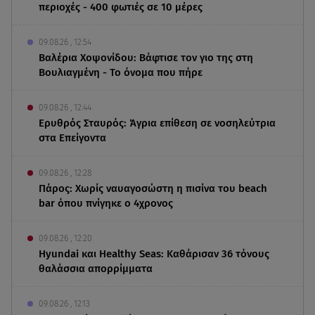
περιοχές - 400 φωτιές σε 10 μέρες
09.08.26 , 12:54
Βαλέρια Χοψονίδου: Βάφτισε τον γιο της στη
Βουλιαγμένη - Το όνομα που πήρε
09.08.26 , 12:44
Ερυθρός Σταυρός: Άγρια επίθεση σε νοσηλεύτρια
στα Επείγοντα
09.08.26 , 12:28
Πάρος: Χωρίς ναυαγοσώστη η πισίνα του beach
bar όπου πνίγηκε ο 4χρονος
09.08.26 , 12:20
Hyundai και Healthy Seas: Καθάρισαν 36 τόνους
θαλάσσια απορρίμματα
09.08.26 , 12:13