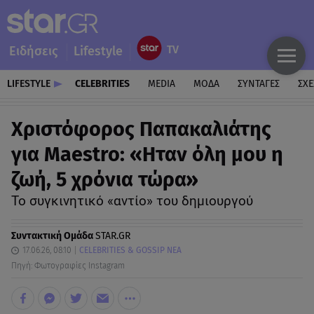
Ειδήσεις
Lifestyle
LIFESTYLE
CELEBRITIES
MEDIA
ΜΟΔΑ
ΣΥΝΤΑΓΕΣ
ΣΧΕ
Χριστόφορος Παπακαλιάτης
για Maestro: «Ηταν όλη μου η
ζωή, 5 χρόνια τώρα»
Το συγκινητικό «αντίο» του δημιουργού
Συντακτική Ομάδα
STAR.GR
17.06.26, 08:10
CELEBRITIES & GOSSIP ΝΕΑ
Πηγή: Φωτογραφίες Instagram