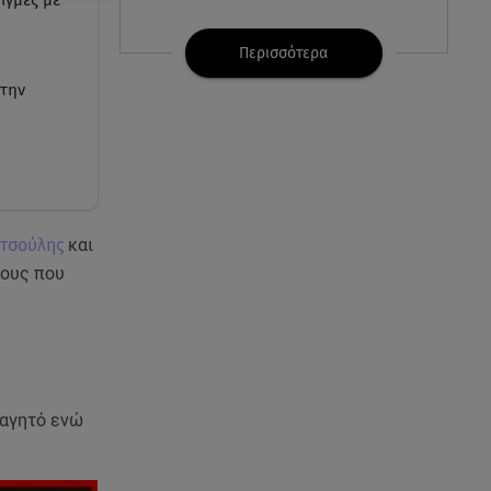
ιγμές με
07.08.26 , 21:32
Κρήτη: Τουρίστας ρωτούσε
Περισσότερα
πόσο να πληρώσει για να
στην
ασελγήσει σε 10χρονη
07.08.26 , 21:17
Κλήρωση Eurojackpot
7/8/2026: Οι τυχεροί αριθμοί για
τα 32.000.000 ευρώ
ατσούλης
και
τους που
07.08.26 , 21:03
Σε τρία επίπεδα οι παραβιάσεις
της Τουρκίας στο Αιγαίο
07.08.26 , 21:00
MINI Aceman E: Τα αξεσουάρ για
φαγητό ενώ
περιπετειώδεις διαδρομές
07.08.26 , 20:47