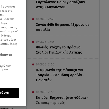
Εορτολόγιο: Ποιοι γιορτάζουν
 ή μοναδικά
στις 8 Αυγούστου
α καταστεί
 που
να με σκοπό
07.08.26 , 22:40
ν λόγω
Χανιά: Φίδι δάγκωσε 13χρονο σε
ποιες από τις
παραλία
ε αυτό το μενού
 σύνδεσμο
ριστερό μέρος
07.08.26 , 22:05
ς λεπτομέρειες
Φωτιές: Στάχτη Το Πράσινο
Στολίδι Της Δυτικής Αττικής
εθούν τα
07.08.26 , 21:50
αγνώριση
ση και
«Συμφωνία της Μέκκας» για
Τουρκία – Σαουδική Αραβία -
Πακιστάν
07.08.26 , 21:50
οδοχή
Καιρός: Έρχονται ξανά 40άρια -
Σε ποιες περιοχές