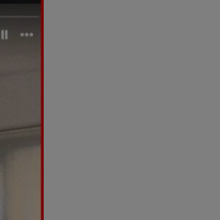
Χανιά: Νεκρή βρέθηκε
αγνοούμενη - Ξέφυγε από
αστυνομικούς που την
εντόπισαν
07.08.26 , 20:18
Μυστράς: Κρίσιμος για το
κατηγορητήριο ο χρόνος
θανάτου του 90χρονου
07.08.26 , 20:13
Κυψέλη: Tι βρέθηκε στο
διαμέρισμα της 38χρονης Λίζα
07.08.26 , 19:15
Συντάξεις Σεπτεμβρίου: Πότε θα
μπουν τα χρήματα στους
λογαριασμούς
07.08.26 , 18:45