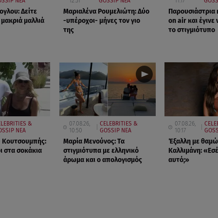
SSIP ΝΕΑ
12:51
GOSSIP ΝΕΑ
11:17
GOSS
ογλου: Δείτε
Μαριαλένα Ρουμελιώτη: Δύο
Παρουσιάστρια 
 μακριά μαλλιά
-υπέροχοι- μήνες τον γιο
on air και έγινε 
της
το στιγμιότυπο
LEBRITIES &
07.08.26,
CELEBRITIES &
07.08.26,
CELE
OSSIP ΝΕΑ
10:50
GOSSIP ΝΕΑ
10:17
GOSS
- Κουτσουμπής:
Μαρία Μενούνος: Τα
Έξαλλη με θαμώ
ι στα σοκάκια
στιγμιότυπα με ελληνικό
Καλλιμάνη: «Εσέ
άρωμα και ο απολογισμός
αυτό;»