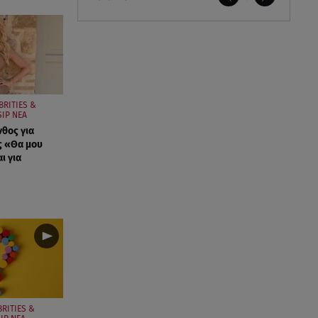
BRITIES &
IP ΝΕΑ
νθος για
ς «Θα μου
ι για
BRITIES &