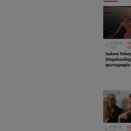
07.08.26,
CE
15:24
G
Ιωάννα Τούνη
Σπυριδωνίδης
φωτογραφία α
07.08.26,
CE