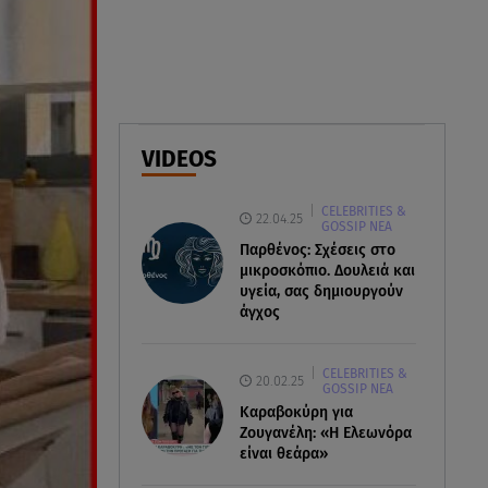
Φωτιά στο Στεφάνι Κορίνθου:
Μήνυμα από το 112 -
Σηκώθηκαν εναέρια μέσα
07.08.26 , 18:34
Έξοδος Αυγούστου: Στο 100% η
VIDEOS
πληρότητα για Κυκλάδες
CELEBRITIES &
22.04.25
GOSSIP ΝΕΑ
Παρθένος: Σχέσεις στο
μικροσκόπιο. Δουλειά και
υγεία, σας δημιουργούν
άγχος
CELEBRITIES &
20.02.25
GOSSIP ΝΕΑ
Καραβοκύρη για
Ζουγανέλη: «Η Ελεωνόρα
είναι θεάρα»