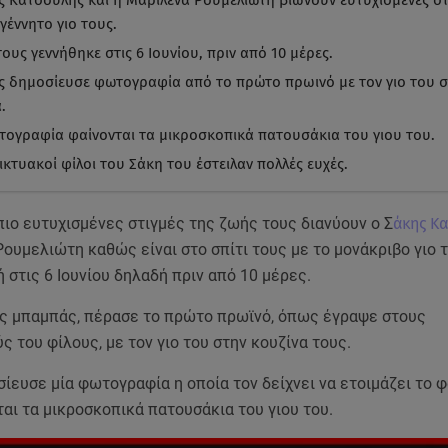
ς Κατσούλης και η Μαριλένα Ρουμελιώτη βιώνουν ευτυχισμένες στ
γέννητο γιο τους.
τους γεννήθηκε στις 6 Ιουνίου, πριν από 10 μέρες.
ς δημοσίευσε φωτογραφία από το πρώτο πρωινό με τον γιο του 
.
τογραφία φαίνονται τα μικροσκοπικά πατουσάκια του γιου του.
ικτυακοί φίλοι του Σάκη του έστειλαν πολλές ευχές.
πιο ευτυχισμένες στιγμές της ζωής τους διανύουν ο Σ
άκης Κ
ουμελιώτη καθώς είναι στο σπίτι τους με το μονάκριβο γιο 
 στις 6 Ιουνίου δηλαδή πριν από 10 μέρες.
ς μπαμπάς, πέρασε το πρώτο πρωϊνό, όπως έγραψε στους
ς του φίλους, με τον γιο του στην κουζίνα τους.
σίευσε μία φωτογραφία η οποία τον δείχνει να ετοιμάζει το 
αι τα μικροσκοπικά πατουσάκια του γιου του.