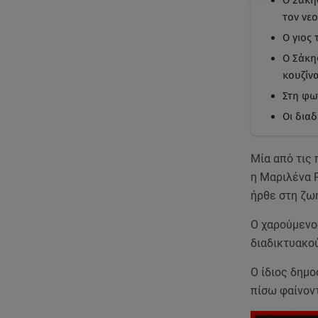
Ο Σάκη
τον νεο
Ο γιος 
Ο Σάκη
κουζίνα
Στη φω
Οι διαδ
Mία από τις 
η Μαριλένα Ρ
ήρθε στη ζωή
Ο χαρούμενο
διαδικτυακού
Ο ίδιος δημο
πίσω φαίνοντ