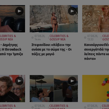
LEBRITIES &
07.08.26,
CELEBRITIES &
07.08.26,
CELE
OSSIP ΝΕΑ
14:44
GOSSIP ΝΕΑ
13:33
GOSS
 - Δημήτρης
Στεφανίδου: «Κόβει» την
Καινούργιου:Πέ
: Η throwback
ανάσα με το σώμα της - Οι
συνεργάτιδά τη
πό την Ίμπιζα
πόζες με μαγιό
λείπεις πάντα κα
πάντα»
LEBRITIES &
07.08.26,
CELEBRITIES &
07.08.26,
CELE