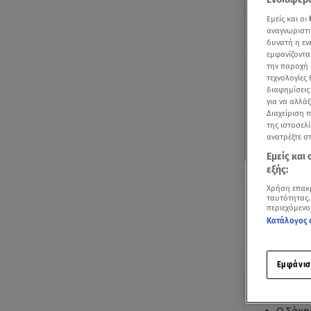
Εμείς και οι
αναγνωριστι
δυνατή η ε
εμφανίζοντα
την παροχή 
τεχνολογίες
διαφημίσεις
για να αλλά
Διαχείριση 
της ιστοσελί
ανατρέξτε σ
Εμείς και
εξής:
Πριν λίγες μέ
Χρήση επακ
ταυτότητας.
περιεχόμενο
Κατάλογος 
Εμφάνισ
Με μι