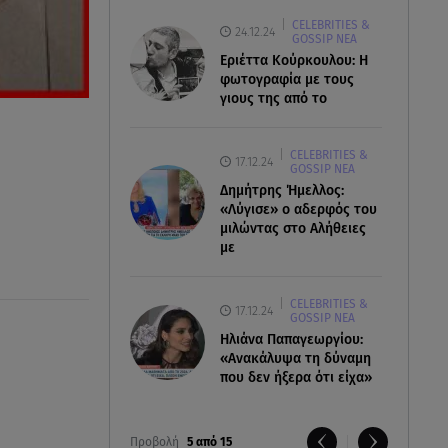
CELEBRITIES &
24.12.24
GOSSIP ΝΕΑ
Εριέττα Κούρκουλου: Η
φωτογραφία με τους
γιους της από το
CELEBRITIES &
17.12.24
GOSSIP ΝΕΑ
Δημήτρης Ήμελλος:
«Λύγισε» ο αδερφός του
μιλώντας στο Αλήθειες
με
CELEBRITIES &
17.12.24
GOSSIP ΝΕΑ
Ηλιάνα Παπαγεωργίου:
«Ανακάλυψα τη δύναμη
που δεν ήξερα ότι είχα»
Προβολή
5 από 15