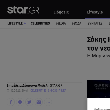
Αθλητικά
Quiz
Ειδήσεις
Lifestyle
Αυτοκίνητο
LIFESTYLE
CELEBRITIES
MEDIA
ΜΟΔΑ
ΣΥΝΤΑΓΕΣ
Σάκης 
τον νε
Η Μαριλέν
Επιμέλεια
Δέσποινα Μαλέλη
STAR.GR
16.06.26, 20:41
CELEBRITIES & GOSSIP ΝΕΑ
Ενδιαφερό