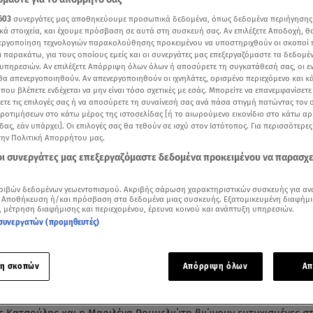
603
συνεργάτες μας αποθηκεύουμε προσωπικά δεδομένα, όπως δεδομένα περιήγησης
κά στοιχεία, και έχουμε πρόσβαση σε αυτά στη συσκευή σας. Αν επιλέξετε Αποδοχή, θ
νεργοποίηση τεχνολογιών παρακολούθησης προκειμένου να υποστηριχθούν οι σκοποί
ι παρακάτω, για τους οποίους εμείς και οι συνεργάτες μας επεξεργαζόμαστε τα δεδομέ
υπηρεσιών. Αν επιλέξετε Απόρριψη όλων όλων ή αποσύρετε τη συγκατάθεσή σας, οι ε
 θα απενεργοποιηθούν. Αν απενεργοποιηθούν οι ιχνηλάτες, ορισμένο περιεχόμενο και κά
 που βλέπετε ενδέχεται να μην είναι τόσο σχετικές με εσάς. Μπορείτε να επανεμφανίσετ
ξετε τις επιλογές σας ή να αποσύρετε τη συναίνεσή σας ανά πάσα στιγμή πατώντας τον
προτιμήσεων στο κάτω μέρος της ιστοσελίδας [ή το αιωρούμενο εικονίδιο στο κάτω α
δας, εάν υπάρχει]. Οι επιλογές σας θα τεθούν σε ισχύ στον Ιστότοπος. Για περισσότερε
την Πολιτική Απορρήτου μας.
 οι συνεργάτες μας επεξεργαζόμαστε δεδομένα προκειμένου να παρασχ
ρες η Μαριλένα Ρουμελιώτη και ο Σάκης Κατσούλης έγιναν γονείς/ πηγή: OPEN
ριβών δεδομένων γεωεντοπισμού. Ακριβής σάρωση χαρακτηριστικών συσκευής για αν
Δείτε περισσότερα άρθρα μας στα αποτελέσματα αναζήτησης
 Αποθήκευση ή/και πρόσβαση στα δεδομένα μιας συσκευής. Εξατομικευμένη διαφήμι
, μέτρηση διαφήμισης και περιεχομένου, έρευνα κοινού και ανάπτυξη υπηρεσιών.
συνεργατών (προμηθευτές)
Add star.gr on Google
η σκοπών
Απόρριψη όλων
Απ
α ματιά
-
by STAR AI