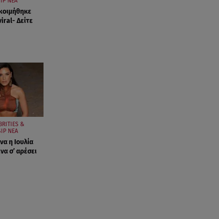
IP ΝΕΑ
κοιμήθηκε
viral- Δείτε
BRITIES &
IP ΝΕΑ
να η Ιουλία
να σ’ αρέσει