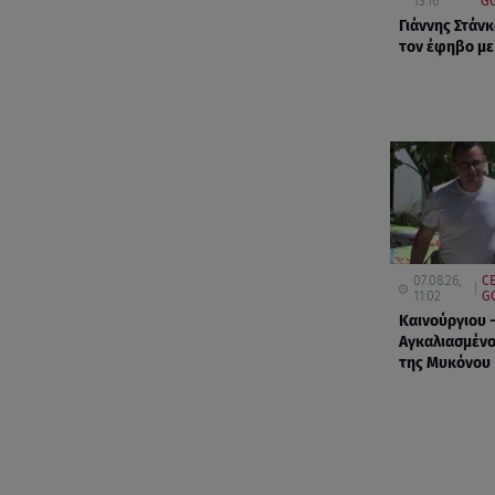
13:16
GO
Γιάννης Στάνκ
τον έφηβο με
07.08.26,
CE
11:02
G
Καινούργιου 
Αγκαλιασμένο
της Μυκόνου