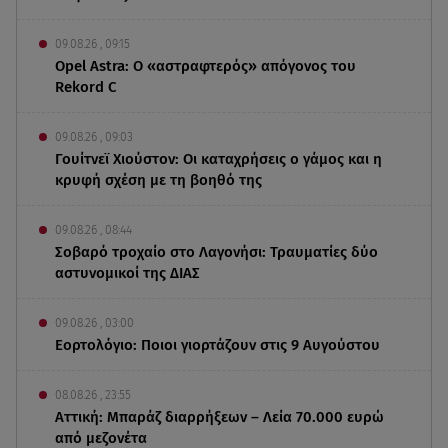
09.08.26 , 09:15
Opel Astra: Ο «αστραφτερός» απόγονος του
Rekord C
09.08.26 , 09:03
Γουίτνεϊ Χιούστον: Οι καταχρήσεις ο γάμος και η
κρυφή σχέση με τη βοηθό της
09.08.26 , 08:44
Σοβαρό τροχαίο στο Λαγονήσι: Τραυματίες δύο
αστυνομικοί της ΔΙΑΣ
09.08.26 , 03:00
Εορτολόγιο: Ποιοι γιορτάζουν στις 9 Αυγούστου
08.08.26 , 23:55
Αττική: Μπαράζ διαρρήξεων – Λεία 70.000 ευρώ
από μεζονέτα