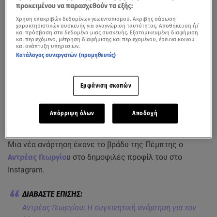
προκειμένου να παρασχεθούν τα εξής:
Χρήση επακριβών δεδομένων γεωεντοπισμού. Ακριβής σάρωση
χαρακτηριστικών συσκευής για αναγνώριση ταυτότητας. Αποθήκευση ή/
και πρόσβαση στα δεδομένα μιας συσκευής. Εξατομικευμένη διαφήμιση
και περιεχόμενο, μέτρηση διαφήμισης και περιεχομένου, έρευνα κοινού
και ανάπτυξη υπηρεσιών.
Κατάλογος συνεργατών (προμηθευτές)
Εμφάνιση σκοπών
Απόρριψη όλων
Αποδοχή
Μια νέα ανάρτηση έκανε το βράδυ της Πέμπτης ο
Αντρέας Γεωργίο
υ στο δημοφιλές προφίλ του στο
Instagram.
Αντρέας Γεωργίου: Η συγκινητική ανάρτηση για τον