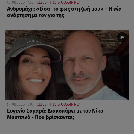
08.08.26, 17:20
CELEBRITIES & GOSSIP ΝΕΑ
Ανδρομάχη: «Είσαι το φως στη ζωή μου» – Η νέα
ανάρτηση με τον γιο της
08.08.26, 16:07
CELEBRITIES & GOSSIP ΝΕΑ
Ευγενία Σαμαρά: Διακοπάρει με τον Νίκο
Μουτσινά - Πού βρίσκονται;