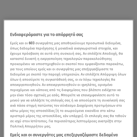
Ενδιαφερόμαστε για το απόρρητό σας
Εμείς και οι
603
συνεργάτες μας αποθηκεύουμε προσωπικά δεδομένα,
όπως δεδομένα περιήγησης ή μοναδικά αναγνωριστικά στοιχεία, και
έχουμε πρόσβαση σε αυτά στη συσκευή σας. Αν επιλέξετε Αποδοχή, θα
καταστεί δυνατή η ενεργοποίηση τεχνολογιών παρακολούθησης
προκειμένου να υποστηριχθούν οι σκοποί που εμφανίζονται παρακάτω,
για τους οποίους εμείς και οι συνεργάτες μας επεξεργαζόμαστε τα
δεδομένα με σκοπό την παροχή υπηρεσιών. Αν επιλέξετε Απόρριψη όλων
όλων ή αποσύρετε τη συγκατάθεσή σας, οι εν λόγω τεχνολογίες θα
απενεργοποιηθούν. Αν απενεργοποιηθούν οι ιχνηλάτες, ορισμένο
περιεχόμενο και κάποιες από τις διαφημίσεις που βλέπετε ενδέχεται να
μην είναι τόσο σχετικές με εσάς. Μπορείτε να επανεμφανίσετε αυτό το
μενού για να αλλάξετε τις επιλογές σας ή να αποσύρετε τη συναίνεσή σας
ανά πάσα στιγμή πατώντας τον σύνδεσμο Διαχείριση προτιμήσεων στο
κάτω μέρος της ιστοσελίδας [ή το αιωρούμενο εικονίδιο στο κάτω
αριστερό μέρος της ιστοσελίδας, εάν υπάρχει]. Οι επιλογές σας θα τεθούν
σε ισχύ στον Ιστότοπος. Για περισσότερες λεπτομέρειες ανατρέξτε στην
Πολιτική Απορρήτου μας.
Εμείς και οι συνεργάτες μας επεξεργαζόμαστε δεδομένα