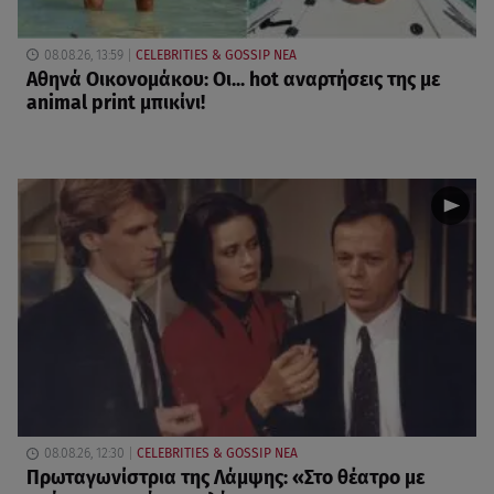
08.08.26, 13:59
CELEBRITIES & GOSSIP ΝΕΑ
Αθηνά Οικονομάκου: Οι... hot αναρτήσεις της με
animal print μπικίνι!
08.08.26, 12:30
CELEBRITIES & GOSSIP ΝΕΑ
Πρωταγωνίστρια της Λάμψης: «Στο θέατρο με