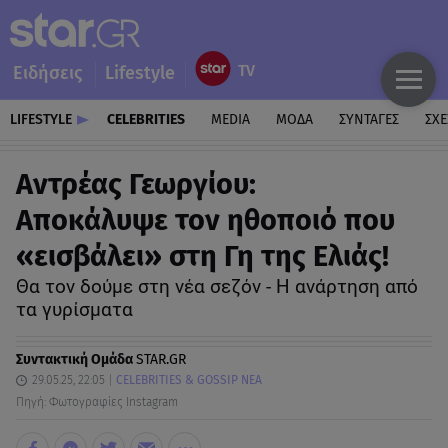
Ειδήσεις
Lifestyle
LIFESTYLE
CELEBRITIES
MEDIA
ΜΟΔΑ
ΣΥΝΤΑΓΕΣ
ΣΧΕ
Αντρέας Γεωργίου:
Αποκάλυψε τον ηθοποιό που
«εισβάλει» στη Γη της Ελιάς!
Θα τον δούμε στη νέα σεζόν - Η ανάρτηση από
τα γυρίσματα
Συντακτική Ομάδα
STAR.GR
29.05.25, 22:05
CELEBRITIES & GOSSIP ΝΕΑ
Πηγή: Φωτογραφίες Instagram