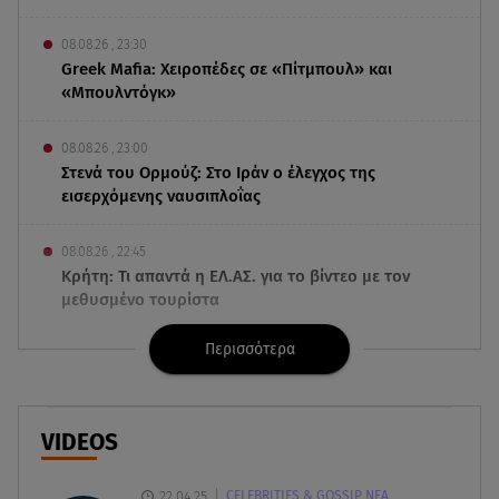
08.08.26 , 23:30
Greek Mafia: Χειροπέδες σε «Πίτμπουλ» και
«Μπουλντόγκ»
08.08.26 , 23:00
Στενά του Ορμούζ: Στο Ιράν ο έλεγχος της
εισερχόμενης ναυσιπλοΐας
08.08.26 , 22:45
Κρήτη: Τι απαντά η ΕΛ.ΑΣ. για το βίντεο με τον
μεθυσμένο τουρίστα
Περισσότερα
08.08.26 , 22:33
Αλεξανδρούπολη: Ανασύρθηκε χωρίς τις
αισθήσεις του ηλικιωμένος από πηγάδι
VIDEOS
08.08.26 , 22:15
Θεσσαλονίκη: Τρύπησαν με τρυπάνι και
22.04.25
CELEBRITIES & GOSSIP ΝΕΑ