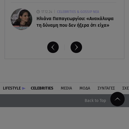
17.12.24
CELEBRITIES & GOSSIP ΝΕΑ
Ηλιάνα Παπαγεωργίου: «Ανακάλυψα
τη δύναμη που δεν ήξερα ότι είχα»
LIFESTYLE
CELEBRITIES
MEDIA
ΜΟΔΑ
ΣΥΝΤΑΓΕΣ
ΣΧΕ
Back to Top