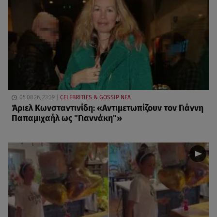
05.08.26, 23:39
CELEBRITIES & GOSSIP ΝΕΑ
Άριελ Κωνσταντινίδη: «Αντιμετωπίζουν τον Γιάννη
Παπαμιχαήλ ως "Γιαννάκη"»