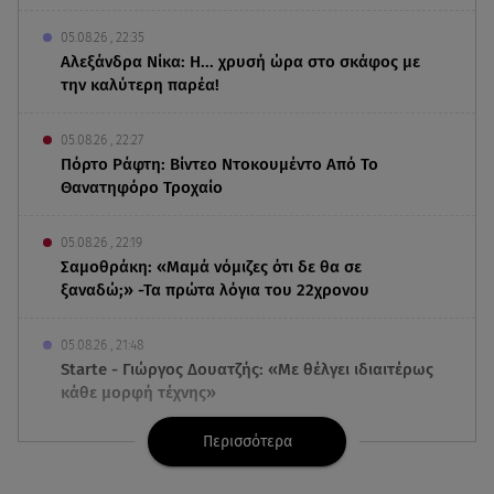
05.08.26 , 22:35
Αλεξάνδρα Νίκα: Η... χρυσή ώρα στο σκάφος με
την καλύτερη παρέα!
05.08.26 , 22:27
Πόρτο Ράφτη: Bίντεο Ντοκουμέντο Από Το
Θανατηφόρο Τροχαίο
05.08.26 , 22:19
Σαμοθράκη: «Μαμά νόμιζες ότι δε θα σε
ξαναδώ;» -Τα πρώτα λόγια του 22χρονου
05.08.26 , 21:48
Starte - Γιώργος Δουατζής: «Με θέλγει ιδιαιτέρως
κάθε μορφή τέχνης»
Περισσότερα
05.08.26 , 21:41
«Στην κόψη του ξυραφιού» οι συνομιλίες ΗΠΑ –