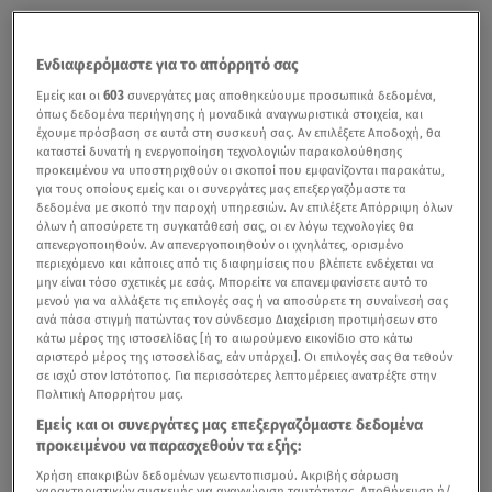
Ενδιαφερόμαστε για το απόρρητό σας
Εμείς και οι
603
συνεργάτες μας αποθηκεύουμε προσωπικά δεδομένα,
όπως δεδομένα περιήγησης ή μοναδικά αναγνωριστικά στοιχεία, και
έχουμε πρόσβαση σε αυτά στη συσκευή σας. Αν επιλέξετε Αποδοχή, θα
καταστεί δυνατή η ενεργοποίηση τεχνολογιών παρακολούθησης
προκειμένου να υποστηριχθούν οι σκοποί που εμφανίζονται παρακάτω,
για τους οποίους εμείς και οι συνεργάτες μας επεξεργαζόμαστε τα
δεδομένα με σκοπό την παροχή υπηρεσιών. Αν επιλέξετε Απόρριψη όλων
όλων ή αποσύρετε τη συγκατάθεσή σας, οι εν λόγω τεχνολογίες θα
απενεργοποιηθούν. Αν απενεργοποιηθούν οι ιχνηλάτες, ορισμένο
περιεχόμενο και κάποιες από τις διαφημίσεις που βλέπετε ενδέχεται να
μην είναι τόσο σχετικές με εσάς. Μπορείτε να επανεμφανίσετε αυτό το
μενού για να αλλάξετε τις επιλογές σας ή να αποσύρετε τη συναίνεσή σας
ανά πάσα στιγμή πατώντας τον σύνδεσμο Διαχείριση προτιμήσεων στο
κάτω μέρος της ιστοσελίδας [ή το αιωρούμενο εικονίδιο στο κάτω
αριστερό μέρος της ιστοσελίδας, εάν υπάρχει]. Οι επιλογές σας θα τεθούν
σε ισχύ στον Ιστότοπος. Για περισσότερες λεπτομέρειες ανατρέξτε στην
Πολιτική Απορρήτου μας.
Εμείς και οι συνεργάτες μας επεξεργαζόμαστε δεδομένα
προκειμένου να παρασχεθούν τα εξής:
Χρήση επακριβών δεδομένων γεωεντοπισμού. Ακριβής σάρωση
χαρακτηριστικών συσκευής για αναγνώριση ταυτότητας. Αποθήκευση ή/