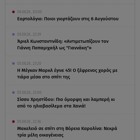
06.08.26 , 03:00
Εορτολόγιο: Ποιοι γιορτάζουν στις 6 Αυγούστου
05.08.26 , 23:39
Άριελ Κωνσταντινίδη: «Αντιμετωπίζουν τον
Γιάννη Παπαμιχαήλ ως "Γιαννάκη"»
05.08.26 , 23:20
Η Μέγκαν Μαρκλ έγινε 45! Ο ξέφρενος χορός με
τιάρα μέσα στο σπίτι της
05.08.26 , 23:00
Σίσσυ Χρηστίδου: Πιο όμορφη και λαμπερή κι
από το ηλιοβασίλεμα στα Χανιά!
05.08.26 , 22:36
Μακελειό σε σπίτι στη Βόρεια Καρολίνα: Νεκρά
τρία μέλη οικογένειας