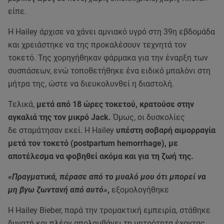
είπε.
Η Hailey άρχισε να χάνει αμνιακό υγρό στη 39η εβδομάδα
και χρειάστηκε να της προκαλέσουν τεχνητά τον
τοκετό. Της χορηγήθηκαν φάρμακα για την έναρξη των
συσπάσεων, ενώ τοποθετήθηκε ένα ειδικό μπαλόνι στη
μήτρα της, ώστε να διευκολυνθεί η διαστολή.
Τελικά,
μετά από 18 ώρες τοκετού, κρατούσε στην
αγκαλιά της τον μικρό Jack.
Όμως, οι δυσκολίες
δε σταμάτησαν εκεί. Η Hailey
υπέστη σοβαρή αιμορραγία
μετά τον τοκετό (postpartum hemorrhage), με
αποτέλεσμα να φοβηθεί ακόμα και για τη ζωή της.
«Πραγματικά, πέρασε από το μυαλό μου ότι μπορεί να
μη βγω ζωντανή από αυτό»
,
εξομολογήθηκε
Η Hailey Bieber, παρά την τρομακτική εμπειρία, στάθηκε
δυνατή και πλέον απολαμβάνει τη μητρότητα έχοντας