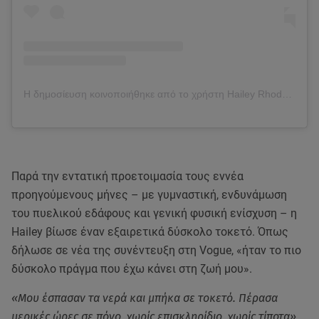
Η δημοσίευση κοινοποιήθηκε από το χρήστη Hailey Rhode Bieber (@haileybieber)
Παρά την εντατική προετοιμασία τους εννέα
προηγούμενους μήνες – με γυμναστική, ενδυνάμωση
του πυελικού εδάφους και γενική φυσική ενίσχυση – η
Hailey βίωσε έναν εξαιρετικά δύσκολο τοκετό. Όπως
δήλωσε σε νέα της συνέντευξη στη Vogue, «ήταν το πιο
δύσκολο πράγμα που έχω κάνει στη ζωή μου».
«Μου έσπασαν τα νερά και μπήκα σε τοκετό. Πέρασα
μερικές ώρες σε πόνο, χωρίς επισκληρίδιο, χωρίς τίποτα»