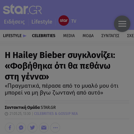
Ειδήσεις
Lifestyle
LIFESTYLE
CELEBRITIES
MEDIA
ΜΟΔΑ
ΣΥΝΤΑΓΕΣ
ΣΧΕ
Η Hailey Bieber συγκλονίζει:
«Φοβήθηκα ότι θα πεθάνω
στη γέννα»
«Πραγματικά, πέρασε από το μυαλό μου ότι
μπορεί να μη βγω ζωντανή από αυτό»
Συντακτική Ομάδα
STAR.GR
21.05.25, 13:30
CELEBRITIES & GOSSIP ΝΕΑ