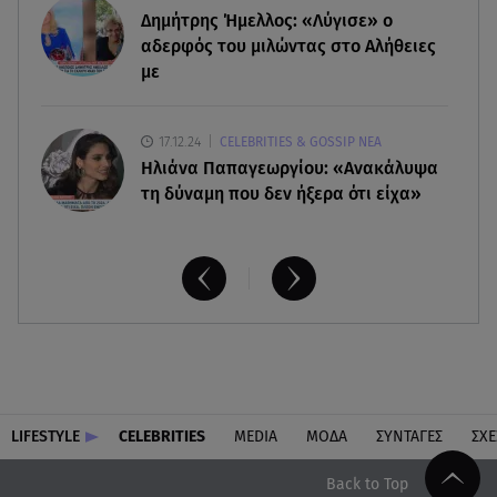
Δημήτρης Ήμελλος: «Λύγισε» ο
ξανά μετά από πυρκαγιά
αδερφός του μιλώντας στο Αλήθειες
με
17.12.24
CELEBRITIES & GOSSIP ΝΕΑ
Ηλιάνα Παπαγεωργίου: «Ανακάλυψα
τη δύναμη που δεν ήξερα ότι είχα»
LIFESTYLE
CELEBRITIES
MEDIA
ΜΟΔΑ
ΣΥΝΤΑΓΕΣ
ΣΧΕ
Back to Top