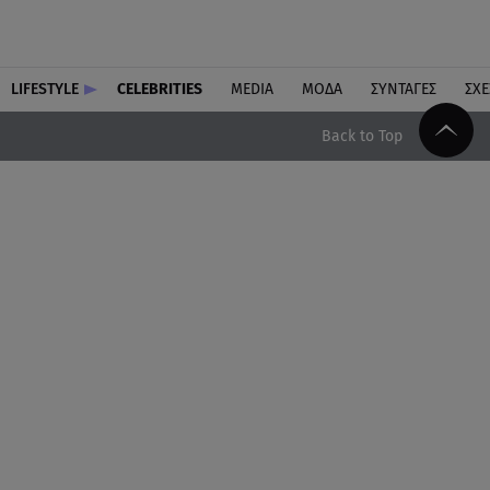
LIFESTYLE
CELEBRITIES
MEDIA
ΜΟΔΑ
ΣΥΝΤΑΓΕΣ
ΣΧΕ
Back to Top