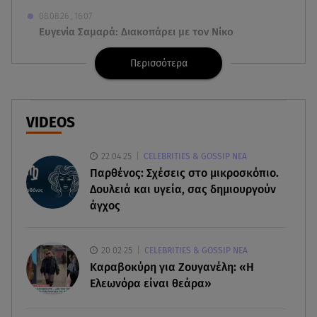
08.08.26 , 16:07
Ευγενία Σαμαρά: Διακοπάρει με τον Νίκο
Μουτσινά - Πού βρίσκονται;
Περισσότερα
08.08.26 , 16:00
Back to black: η διαχρονική αξία του μαύρου
στην καλοκαιρινή γκαρνταρόμπα
VIDEOS
08.08.26 , 15:20
22.04.25
CELEBRITIES & GOSSIP ΝΕΑ
Δούκισσα Νομικού: Από τη Μύκονο «πετάχτηκε»
Παρθένος: Σχέσεις στο μικροσκόπιο.
στη Γαλλική Πολυνησία!
Δουλειά και υγεία, σας δημιουργούν
άγχος
08.08.26 , 15:01
Λυκαβηττός: Σε 57χρονη γυναίκα ανήκει η σορός
που βρέθηκε σε σπηλιά
20.02.25
CELEBRITIES & GOSSIP ΝΕΑ
Καραβοκύρη για Ζουγανέλη: «Η
08.08.26 , 14:50
Ελεωνόρα είναι θεάρα»
Κατερίνα Καινούργιου: Η Πάρος και το cool
φορμάκι της κορούλας της!