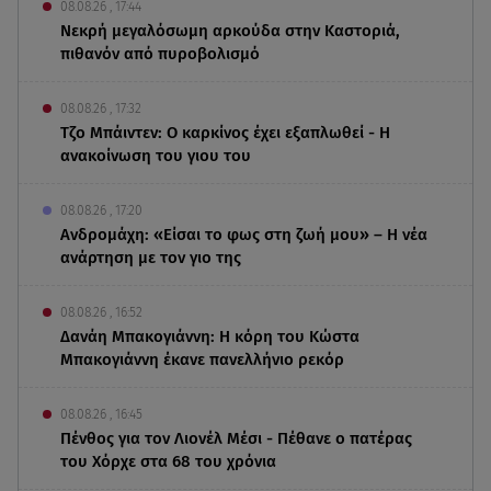
08.08.26 , 17:44
Νεκρή μεγαλόσωμη αρκούδα στην Καστοριά,
πιθανόν από πυροβολισμό
08.08.26 , 17:32
Τζο Μπάιντεν: Ο καρκίνος έχει εξαπλωθεί - Η
ανακοίνωση του γιου του
08.08.26 , 17:20
Ανδρομάχη: «Είσαι το φως στη ζωή μου» – Η νέα
ανάρτηση με τον γιο της
08.08.26 , 16:52
Δανάη Μπακογιάννη: Η κόρη του Κώστα
Μπακογιάννη έκανε πανελλήνιο ρεκόρ
08.08.26 , 16:45
Πένθος για τον Λιονέλ Μέσι - Πέθανε ο πατέρας
του Χόρχε στα 68 του χρόνια