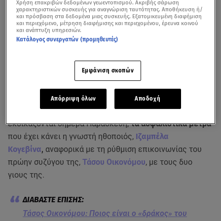
Χρήση επακριβών δεδομένων γεωεντοπισμού. Ακριβής σάρωση
χαρακτηριστικών συσκευής για αναγνώριση ταυτότητας. Αποθήκευση ή/
και πρόσβαση στα δεδομένα μιας συσκευής. Εξατομικευμένη διαφήμιση
και περιεχόμενο, μέτρηση διαφήμισης και περιεχομένου, έρευνα κοινού
και ανάπτυξη υπηρεσιών.
Κατάλογος συνεργατών (προμηθευτές)
Εμφάνιση σκοπών
Απόρριψη όλων
Αποδοχή
Στα δικαστήρια της πρώην σχολής Ευελπίδων
εκδικάζονται σήμερα Παρασκευή,
τα ασφαλιστικά μέτρα
που έχει κάνει η γνωστή ηθοποιός,
Ιζαμπέλα
Κογεβίνα
,
αναφορικά με τη ρύθμιση επικοινωνίας του
πρώην συζύγου της,
Τάσου Οικονόμου
, με τους δυο
γιους της.
Τάσος Οικονόμου: Ποιος είναι ο «δράκος» του