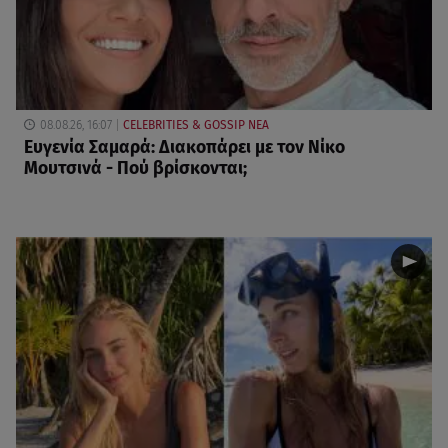
08.08.26, 16:07
CELEBRITIES & GOSSIP ΝΕΑ
Ευγενία Σαμαρά: Διακοπάρει με τον Νίκο
Μουτσινά - Πού βρίσκονται;