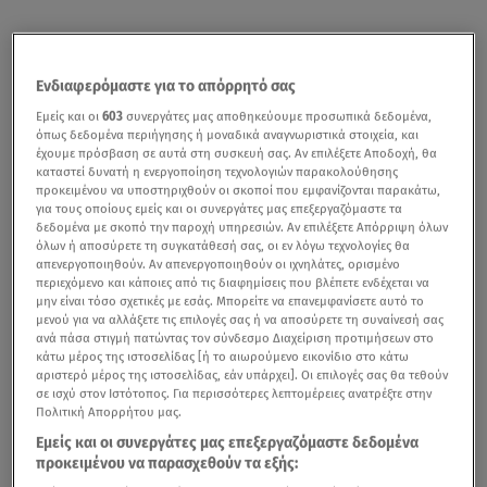
Ενδιαφερόμαστε για το απόρρητό σας
Εμείς και οι
603
συνεργάτες μας αποθηκεύουμε προσωπικά δεδομένα,
όπως δεδομένα περιήγησης ή μοναδικά αναγνωριστικά στοιχεία, και
έχουμε πρόσβαση σε αυτά στη συσκευή σας. Αν επιλέξετε Αποδοχή, θα
καταστεί δυνατή η ενεργοποίηση τεχνολογιών παρακολούθησης
προκειμένου να υποστηριχθούν οι σκοποί που εμφανίζονται παρακάτω,
για τους οποίους εμείς και οι συνεργάτες μας επεξεργαζόμαστε τα
δεδομένα με σκοπό την παροχή υπηρεσιών. Αν επιλέξετε Απόρριψη όλων
όλων ή αποσύρετε τη συγκατάθεσή σας, οι εν λόγω τεχνολογίες θα
απενεργοποιηθούν. Αν απενεργοποιηθούν οι ιχνηλάτες, ορισμένο
περιεχόμενο και κάποιες από τις διαφημίσεις που βλέπετε ενδέχεται να
μην είναι τόσο σχετικές με εσάς. Μπορείτε να επανεμφανίσετε αυτό το
μενού για να αλλάξετε τις επιλογές σας ή να αποσύρετε τη συναίνεσή σας
ανά πάσα στιγμή πατώντας τον σύνδεσμο Διαχείριση προτιμήσεων στο
κάτω μέρος της ιστοσελίδας [ή το αιωρούμενο εικονίδιο στο κάτω
αριστερό μέρος της ιστοσελίδας, εάν υπάρχει]. Οι επιλογές σας θα τεθούν
σε ισχύ στον Ιστότοπος. Για περισσότερες λεπτομέρειες ανατρέξτε στην
Πολιτική Απορρήτου μας.
Εμείς και οι συνεργάτες μας επεξεργαζόμαστε δεδομένα
προκειμένου να παρασχεθούν τα εξής: