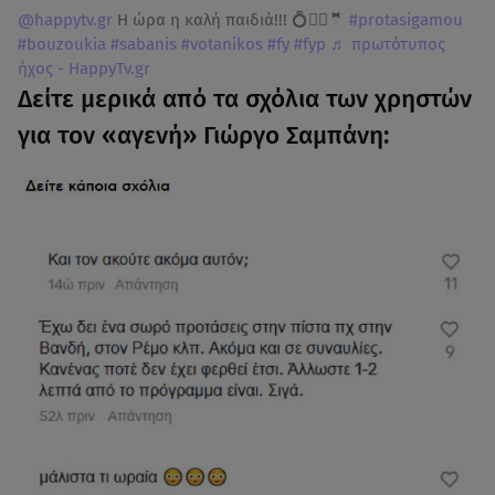
@happytv.gr
Η ώρα η καλή παιδιά!!! 💍👰‍♂️🤵
#protasigamou
#bouzoukia
#sabanis
#votanikos
#fy
#fyp
♬ πρωτότυπος
ήχος - HappyTv.gr
Δείτε μερικά από τα σχόλια των χρηστών
για τον «αγενή» Γιώργο Σαμπάνη: