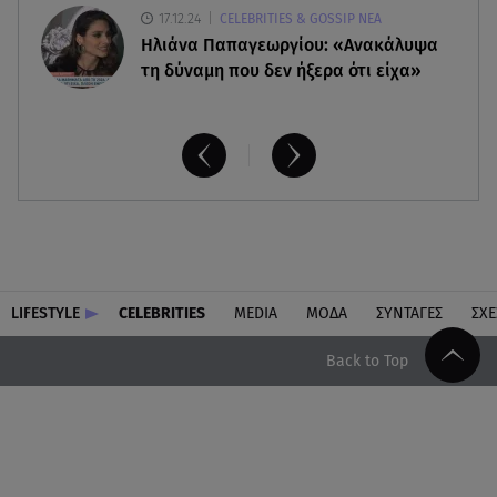
17.12.24
CELEBRITIES & GOSSIP ΝΕΑ
Ηλιάνα Παπαγεωργίου: «Ανακάλυψα
τη δύναμη που δεν ήξερα ότι είχα»
LIFESTYLE
CELEBRITIES
MEDIA
ΜΟΔΑ
ΣΥΝΤΑΓΕΣ
ΣΧΕ
Back to Top