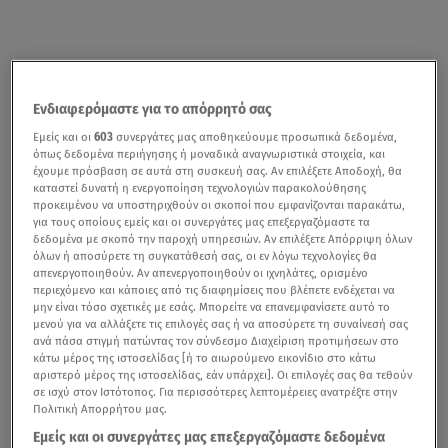
Ενδιαφερόμαστε για το απόρρητό σας
Εμείς και οι
603
συνεργάτες μας αποθηκεύουμε προσωπικά δεδομένα,
όπως δεδομένα περιήγησης ή μοναδικά αναγνωριστικά στοιχεία, και
έχουμε πρόσβαση σε αυτά στη συσκευή σας. Αν επιλέξετε Αποδοχή, θα
καταστεί δυνατή η ενεργοποίηση τεχνολογιών παρακολούθησης
προκειμένου να υποστηριχθούν οι σκοποί που εμφανίζονται παρακάτω,
για τους οποίους εμείς και οι συνεργάτες μας επεξεργαζόμαστε τα
δεδομένα με σκοπό την παροχή υπηρεσιών. Αν επιλέξετε Απόρριψη όλων
όλων ή αποσύρετε τη συγκατάθεσή σας, οι εν λόγω τεχνολογίες θα
απενεργοποιηθούν. Αν απενεργοποιηθούν οι ιχνηλάτες, ορισμένο
περιεχόμενο και κάποιες από τις διαφημίσεις που βλέπετε ενδέχεται να
μην είναι τόσο σχετικές με εσάς. Μπορείτε να επανεμφανίσετε αυτό το
μενού για να αλλάξετε τις επιλογές σας ή να αποσύρετε τη συναίνεσή σας
ανά πάσα στιγμή πατώντας τον σύνδεσμο Διαχείριση προτιμήσεων στο
κάτω μέρος της ιστοσελίδας [ή το αιωρούμενο εικονίδιο στο κάτω
αριστερό μέρος της ιστοσελίδας, εάν υπάρχει]. Οι επιλογές σας θα τεθούν
σε ισχύ στον Ιστότοπος. Για περισσότερες λεπτομέρειες ανατρέξτε στην
Πολιτική Απορρήτου μας.
Εμείς και οι συνεργάτες μας επεξεργαζόμαστε δεδομένα