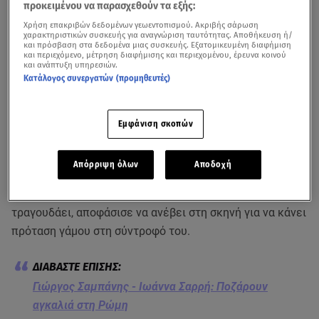
προκειμένου να παρασχεθούν τα εξής:
Χρήση επακριβών δεδομένων γεωεντοπισμού. Ακριβής σάρωση
χαρακτηριστικών συσκευής για αναγνώριση ταυτότητας. Αποθήκευση ή/
και πρόσβαση στα δεδομένα μιας συσκευής. Εξατομικευμένη διαφήμιση
και περιεχόμενο, μέτρηση διαφήμισης και περιεχομένου, έρευνα κοινού
και ανάπτυξη υπηρεσιών.
Κατάλογος συνεργατών (προμηθευτές)
Εμφάνιση σκοπών
Έντονες αντιδράσεις έχει πυροδοτήσει η συμπεριφορά
Απόρριψη όλων
Αποδοχή
του
Γιώργου Σαμπάνη
σε πρόσφατη εμφάνισή του, όταν
ένας θαμώνας του νυχτερινού κέντρου όπου
τραγουδάει, αποφάσισε να ανέβει στη σκηνή για να κάνει
πρόταση γάμου στη σύντροφό του.
Γιώργος Σαμπάνης - Ιωάννα Σαρρή: Ποζάρουν
αγκαλιά στη Ρώμη