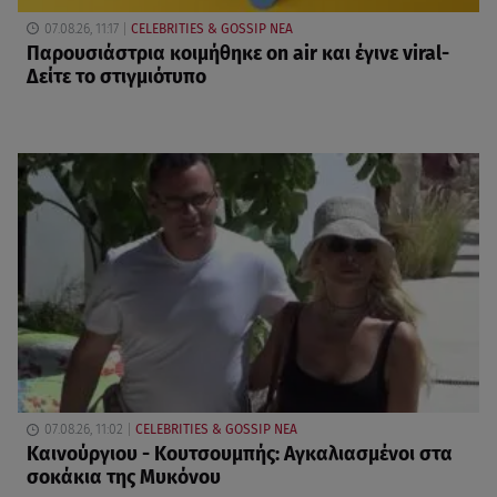
07.08.26, 11:17
CELEBRITIES & GOSSIP ΝΕΑ
Παρουσιάστρια κοιμήθηκε on air και έγινε viral-
Δείτε το στιγμιότυπο
07.08.26, 11:02
CELEBRITIES & GOSSIP ΝΕΑ
Καινούργιου - Κουτσουμπής: Αγκαλιασμένοι στα
σοκάκια της Μυκόνου