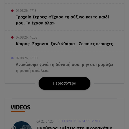
07.08.26 , 17:13
Τροχαίο Σέρρες: «Έχασα τη σύζυγο και το παιδί
μου. Τα έχασα όλα»
07.08.26 , 16:03
Καιρός: Έρχονται ξανά 40άρια - Σε ποιες περιοχές
07.08.26 , 16:00
Ανακάλυψε ξανά τη δύναμή σου: μην σε τρομάζει
η μυϊκή απώλεια
Περισσότερα
07.08.26 , 15:24
Ιωάννα Τούνη - Δημήτρης Σπυριδωνίδης: Η
throwback φωτογραφία από την Ίμπιζα
VIDEOS
07.08.26 , 15:21
Toyota C-HR: Δέκα χρόνια ξεχωριστής
22.04.25
CELEBRITIES & GOSSIP ΝΕΑ
καινοτομίας και επιτυχίας
Παρθένος: Σχέσεις στο μικροσκόπιο.