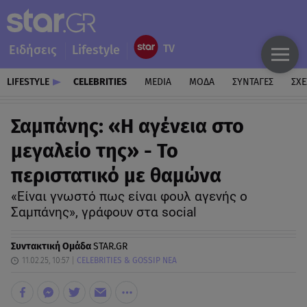
Ειδήσεις
Lifestyle
LIFESTYLE
CELEBRITIES
MEDIA
ΜΟΔΑ
ΣΥΝΤΑΓΕΣ
ΣΧΕ
Σαμπάνης: «Η αγένεια στο
μεγαλείο της» - Το
περιστατικό με θαμώνα
«Είναι γνωστό πως είναι φουλ αγενής ο
Σαμπάνης», γράφουν στα social
Συντακτική Ομάδα
STAR.GR
11.02.25, 10:57
CELEBRITIES & GOSSIP ΝΕΑ