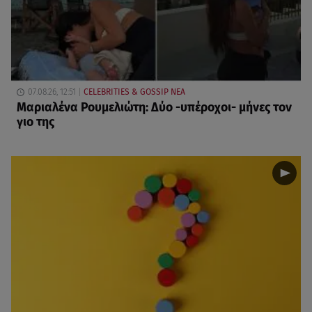
07.08.26, 12:51
CELEBRITIES & GOSSIP ΝΕΑ
Μαριαλένα Ρουμελιώτη: Δύο -υπέροχοι- μήνες τον
γιο της