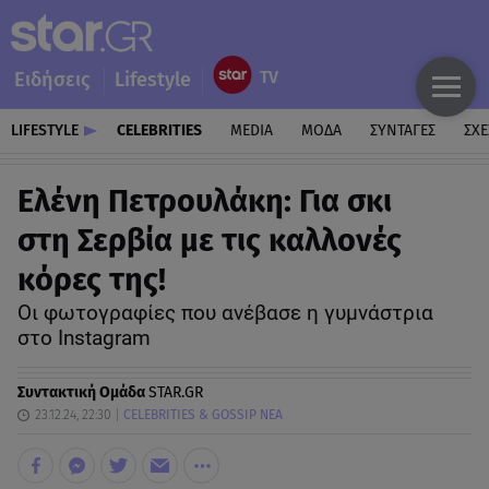
Ειδήσεις
Lifestyle
LIFESTYLE
CELEBRITIES
MEDIA
ΜΟΔΑ
ΣΥΝΤΑΓΕΣ
ΣΧΕ
Ελένη Πετρουλάκη: Για σκι
στη Σερβία με τις καλλονές
κόρες της!
Οι φωτογραφίες που ανέβασε η γυμνάστρια
στο Instagram
Συντακτική Ομάδα
STAR.GR
23.12.24, 22:30
CELEBRITIES & GOSSIP ΝΕΑ