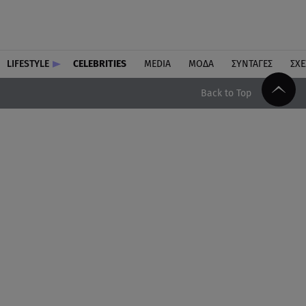
LIFESTYLE
CELEBRITIES
MEDIA
ΜΟΔΑ
ΣΥΝΤΑΓΕΣ
ΣΧΕ
Back to Top