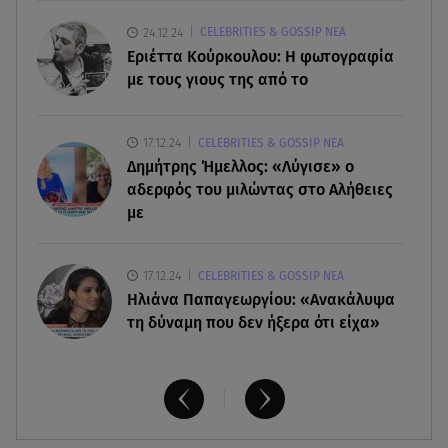
07.08.26 , 09:47
24.12.24
CELEBRITIES & GOSSIP ΝΕΑ
Κυψέλη: «Δεν μπορούσαμε να το πιστέψουμε»
Εριέττα Κούρκουλου: Η φωτογραφία
με τους γιους της από το
07.08.26 , 09:47
Πασίγνωστη influencer «έφυγε» από τη ζωή μετά
17.12.24
CELEBRITIES & GOSSIP ΝΕΑ
από μάχη με σπάνιο καρκίνο
Δημήτρης Ήμελλος: «Λύγισε» ο
αδερφός του μιλώντας στο Αλήθειες
με
17.12.24
CELEBRITIES & GOSSIP ΝΕΑ
Ηλιάνα Παπαγεωργίου: «Ανακάλυψα
τη δύναμη που δεν ήξερα ότι είχα»