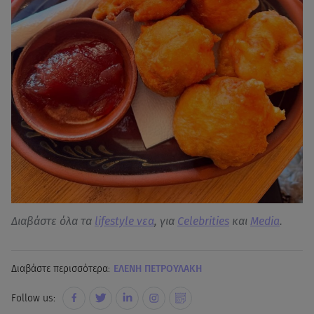
Διαβάστε όλα τα
lifestyle νεα
, για
Celebrities
και
Media
.
Διαβάστε περισσότερα:
EΛΕΝΗ ΠΕΤΡΟΥΛΑΚΗ
Follow us: