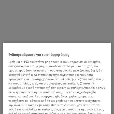
Ενδιαφερόμαστε για το απόρρητό σας
Εμείς και οι
603
συνεργάτες μας αποθηκεύουμε προσωπικά δεδομένα,
όπως δεδομένα περιήγησης ή μοναδικά αναγνωριστικά στοιχεία, και
έχουμε πρόσβαση σε αυτά στη συσκευή σας. Αν επιλέξετε Αποδοχή, θα
καταστεί δυνατή η ενεργοποίηση τεχνολογιών παρακολούθησης
προκειμένου να υποστηριχθούν οι σκοποί που εμφανίζονται παρακάτω,
για τους οποίους εμείς και οι συνεργάτες μας επεξεργαζόμαστε τα
δεδομένα με σκοπό την παροχή υπηρεσιών. Αν επιλέξετε Απόρριψη όλων
όλων ή αποσύρετε τη συγκατάθεσή σας, οι εν λόγω τεχνολογίες θα
απενεργοποιηθούν. Αν απενεργοποιηθούν οι ιχνηλάτες, ορισμένο
περιεχόμενο και κάποιες από τις διαφημίσεις που βλέπετε ενδέχεται να
μην είναι τόσο σχετικές με εσάς. Μπορείτε να επανεμφανίσετε αυτό το
μενού για να αλλάξετε τις επιλογές σας ή να αποσύρετε τη συναίνεσή σας
ανά πάσα στιγμή πατώντας τον σύνδεσμο Διαχείριση προτιμήσεων στο