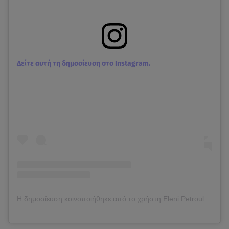
Δείτε αυτή τη δημοσίευση στο Instagram.
Η δημοσίευση κοινοποιήθηκε από το χρήστη Eleni Petroulaki 🇬🇷 (@elenipetroulaki)