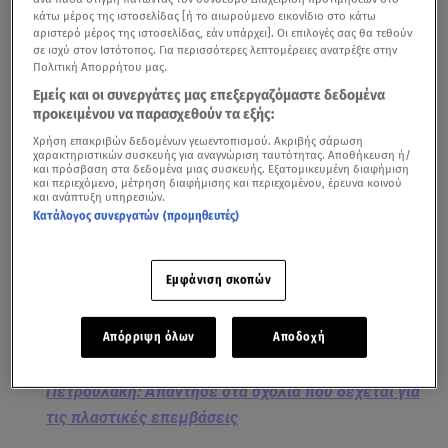
κάτω μέρος της ιστοσελίδας [ή το αιωρούμενο εικονίδιο στο κάτω
αριστερό μέρος της ιστοσελίδας, εάν υπάρχει]. Οι επιλογές σας θα τεθούν
σε ισχύ στον Ιστότοπος. Για περισσότερες λεπτομέρειες ανατρέξτε στην
Πολιτική Απορρήτου μας.
Εμείς και οι συνεργάτες μας επεξεργαζόμαστε δεδομένα
προκειμένου να παρασχεθούν τα εξής:
Χρήση επακριβών δεδομένων γεωεντοπισμού. Ακριβής σάρωση
χαρακτηριστικών συσκευής για αναγνώριση ταυτότητας. Αποθήκευση ή/
και πρόσβαση στα δεδομένα μιας συσκευής. Εξατομικευμένη διαφήμιση
Η
Ελένη Πετρουλάκη
μαζί με τις τέσσερις καλλονές
και περιεχόμενο, μέτρηση διαφήμισης και περιεχομένου, έρευνα κοινού
και ανάπτυξη υπηρεσιών.
κόρες της, Άννα Μαρία, Μίλα, Δωροθέα και Ιλιάνα
Κατάλογος συνεργατών (προμηθευτές)
αποφάσισαν να κάνουν ένα υπέροχο ταξίδι λίγο πριν τα
Χριστούγεννα. Μαμά και κόρες πήγαν για σκι στη Σερβία,
Εμφάνιση σκοπών
τη χώρα καταγωγής του μπαμπά της οικογένειας Ίλια
Ίβιτς.
Απόρριψη όλων
Αποδοχή
Πετρουλάκη: Απάντησε στα σχόλια που δέχεται για
τις πλαστικές επεμβάσεις