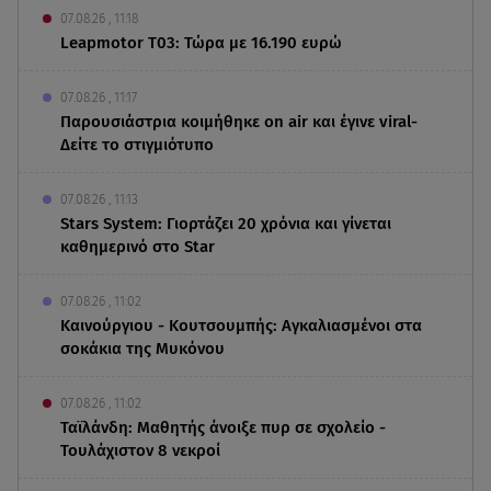
07.08.26 , 11:18
Leapmotor T03: Τώρα με 16.190 ευρώ
07.08.26 , 11:17
Παρουσιάστρια κοιμήθηκε on air και έγινε viral-
Δείτε το στιγμιότυπο
07.08.26 , 11:13
Stars System: Γιορτάζει 20 χρόνια και γίνεται
καθημερινό στο Star
07.08.26 , 11:02
Καινούργιου - Κουτσουμπής: Αγκαλιασμένοι στα
σοκάκια της Μυκόνου
07.08.26 , 11:02
Ταϊλάνδη: Μαθητής άνοιξε πυρ σε σχολείο -
Τουλάχιστον 8 νεκροί