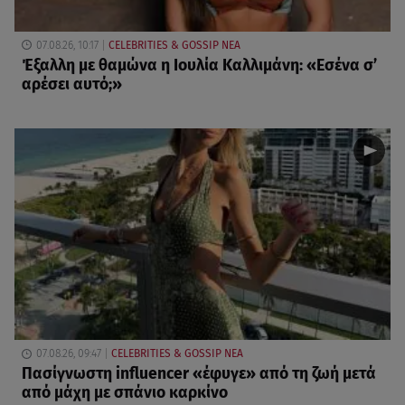
07.08.26, 10:17
CELEBRITIES & GOSSIP ΝΕΑ
Έξαλλη με θαμώνα η Ιουλία Καλλιμάνη: «Εσένα σ’
αρέσει αυτό;»
07.08.26, 09:47
CELEBRITIES & GOSSIP ΝΕΑ
Πασίγνωστη influencer «έφυγε» από τη ζωή μετά
από μάχη με σπάνιο καρκίνο