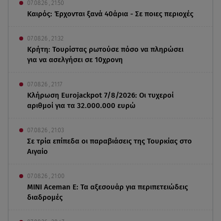
07.08.26 , 21:50
Καιρός: Έρχονται ξανά 40άρια - Σε ποιες περιοχές
07.08.26 , 21:32
Κρήτη: Τουρίστας ρωτούσε πόσο να πληρώσει
για να ασελγήσει σε 10χρονη
07.08.26 , 21:17
Κλήρωση Eurojackpot 7/8/2026: Οι τυχεροί
αριθμοί για τα 32.000.000 ευρώ
07.08.26 , 21:03
Σε τρία επίπεδα οι παραβιάσεις της Τουρκίας στο
Αιγαίο
07.08.26 , 21:00
MINI Aceman E: Τα αξεσουάρ για περιπετειώδεις
διαδρομές