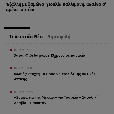
Έξαλλη με θαμώνα η Ιουλία Καλλιμάνη: «Εσένα σ’
αρέσει αυτό;»
Τελευταία Νέα
Δημοφιλή
07.08.26 , 22:40
Χανιά: Φίδι δάγκωσε 13χρονο σε παραλία
07.08.26 , 22:05
Φωτιές: Στάχτη Το Πράσινο Στολίδι Της Δυτικής
Αττικής
07.08.26 , 21:50
«Συμφωνία της Μέκκας» για Τουρκία – Σαουδική
Αραβία - Πακιστάν