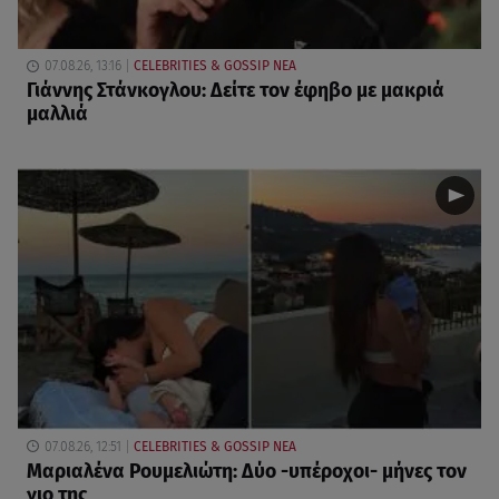
07.08.26, 13:16
CELEBRITIES & GOSSIP ΝΕΑ
Γιάννης Στάνκογλου: Δείτε τον έφηβο με μακριά
μαλλιά
07.08.26, 12:51
CELEBRITIES & GOSSIP ΝΕΑ
Μαριαλένα Ρουμελιώτη: Δύο -υπέροχοι- μήνες τον
γιο της