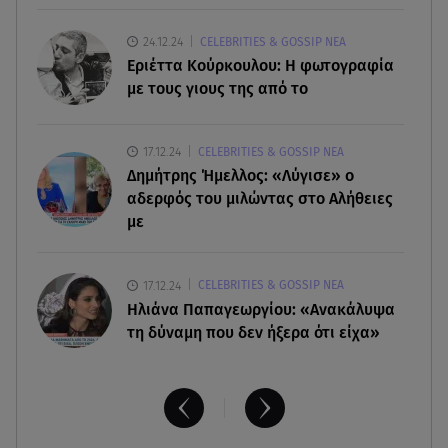
07.08.26 , 18:34
Έξοδος Αυγούστου: Στο 100% η πληρότητα για
24.12.24
CELEBRITIES & GOSSIP ΝΕΑ
Κυκλάδες
Εριέττα Κούρκουλου: Η φωτογραφία
με τους γιους της από το
07.08.26 , 17:44
Παιδικοί σταθμοί: Πότε βγαίνουν τα προσωρινά
17.12.24
CELEBRITIES & GOSSIP ΝΕΑ
αποτελέσματα
Δημήτρης Ήμελλος: «Λύγισε» ο
αδερφός του μιλώντας στο Αλήθειες
με
17.12.24
CELEBRITIES & GOSSIP ΝΕΑ
Ηλιάνα Παπαγεωργίου: «Ανακάλυψα
τη δύναμη που δεν ήξερα ότι είχα»