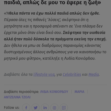
παιδιά, απλώς δε μου το έφερε η ζωή»
«Ή
θελα πάντα να έχω πολλά παιδιά απλώς δεν ήρθε
.
Πέρασα όλες τις πιθανές ‘λύσεις’, σκέφτηκα ότι η
μητρότητα και η προσφορά απέναντι σε ‘ένα πλάσμα δεν
έρχεται μόνο όταν είναι δικό σου.
Σκέφτηκα την υιοθεσία
αλλά ήταν πολύ δύσκολα τα πράγματα εκείνη την εποχή.
Δεν ήθελα να μπω σε διαδρόμους παρανομίας κάνοντας
δυστυχισμένους άλλους ανθρώπους για να ικανοποιήσω το
μητρικό μου φίλτρο»,
κατέληξε η Λυδία Κονιόρδου.
Διαβάστε όλα τα
lifestyle νεα
, για
Celebrities
και
Media
.
|
|
Διαβάστε περισσότερα:
ΛΥΔΙΑ ΚΟΝΙΟΡΔΟΥ
ΜΑΡΙΑ
ΑΝΤΖΕΛΙΝΑ ΤΖΟΛΙ
Follow us: