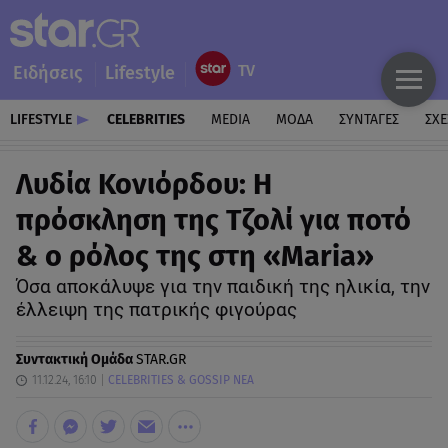
Ειδήσεις
Lifestyle
LIFESTYLE
CELEBRITIES
MEDIA
ΜΟΔΑ
ΣΥΝΤΑΓΕΣ
ΣΧΕ
Λυδία Κονιόρδου: Η
πρόσκληση της Τζολί για ποτό
& ο ρόλος της στη «Maria»
Όσα αποκάλυψε για την παιδική της ηλικία, την
έλλειψη της πατρικής φιγούρας
Συντακτική Ομάδα
STAR.GR
11.12.24, 16:10
CELEBRITIES & GOSSIP ΝΕΑ