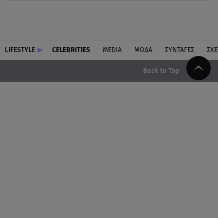
LIFESTYLE
CELEBRITIES
MEDIA
ΜΟΔΑ
ΣΥΝΤΑΓΕΣ
ΣΧΕ
Back to Top