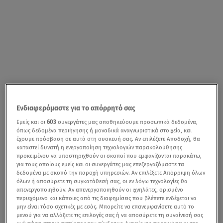
Ενδιαφερόμαστε για το απόρρητό σας
Εμείς και οι
603
συνεργάτες μας αποθηκεύουμε προσωπικά δεδομένα,
όπως δεδομένα περιήγησης ή μοναδικά αναγνωριστικά στοιχεία, και
έχουμε πρόσβαση σε αυτά στη συσκευή σας. Αν επιλέξετε Αποδοχή, θα
καταστεί δυνατή η ενεργοποίηση τεχνολογιών παρακολούθησης
προκειμένου να υποστηριχθούν οι σκοποί που εμφανίζονται παρακάτω,
για τους οποίους εμείς και οι συνεργάτες μας επεξεργαζόμαστε τα
δεδομένα με σκοπό την παροχή υπηρεσιών. Αν επιλέξετε Απόρριψη όλων
όλων ή αποσύρετε τη συγκατάθεσή σας, οι εν λόγω τεχνολογίες θα
απενεργοποιηθούν. Αν απενεργοποιηθούν οι ιχνηλάτες, ορισμένο
περιεχόμενο και κάποιες από τις διαφημίσεις που βλέπετε ενδέχεται να
μην είναι τόσο σχετικές με εσάς. Μπορείτε να επανεμφανίσετε αυτό το
μενού για να αλλάξετε τις επιλογές σας ή να αποσύρετε τη συναίνεσή σας