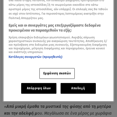
ανά πάσα στιγμή πατώντας τον σύνδεσμο Διαχείριση προτιμήσεων στο
κάτω μέρος της ιστοσελίδας [ή το αιωρούμενο εικονίδιο στο κάτω
αριστερό μέρος της ιστοσελίδας, εάν υπάρχει]. Οι επιλογές σας θα τεθούν
σε ισχύ στον Ιστότοπος. Για περισσότερες λεπτομέρειες ανατρέξτε στην
Πολιτική Απορρήτου μας.
Εμείς και οι συνεργάτες μας επεξεργαζόμαστε δεδομένα
προκειμένου να παρασχεθούν τα εξής:
Χρήση επακριβών δεδομένων γεωεντοπισμού. Ακριβής σάρωση
χαρακτηριστικών συσκευής για αναγνώριση ταυτότητας. Αποθήκευση ή/
και πρόσβαση στα δεδομένα μιας συσκευής. Εξατομικευμένη διαφήμιση
και περιεχόμενο, μέτρηση διαφήμισης και περιεχομένου, έρευνα κοινού
και ανάπτυξη υπηρεσιών.
Για την
παιδική της ηλικία,
την επαφή της με τη φύση,
Κατάλογος συνεργατών (προμηθευτές)
την έλλειψη της πατρικής φιγούρας, αλλά και τον ρόλο
της στην ταινία
«Maria»
μίλησε η
Λυδία Κονιόρδου
.
Εμφάνιση σκοπών
Απόρριψη όλων
Αποδοχή
Λυδία Κονιόρδου: Η ηλικία, ο γάμος και η θεραπεία
«pranic-healing»
«Από μικρή έμαθα τα μυστικά της φύσης από τη μητέρα
και την αδελφή μ
ου. Μεγάλωσα σε ένα μέρος με χωράφια