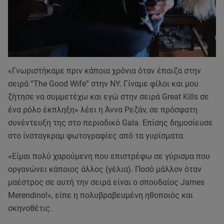
«Γνωριστήκαμε πριν κάποια χρόνια όταν έπαιζα στην
σειρά “The Good Wife” στην ΝΥ. Γίναμε φίλοι και μου
ζήτησε να συμμετέχω και εγώ στην σειρά Great Kills σε
ένα ρόλο έκπληξη» λέει η Άννα Ρεζάν, σε πρόσφατη
συνέντευξη της στο περιοδικό Gala. Επίσης δημοσίευσε
στο ίνσταγκραμ φωτογραφίες από τα γυρίσματα.
«Είμαι πολύ χαρούμενη που επιστρέφω σε γύρισμα που
οργανώνει κάποιος άλλος (γέλια). Ποσό μάλλον όταν
μαέστρος σε αυτή την σειρά είναι ο σπουδαίος James
Merendino!», είπε η πολυβραβευμένη ηθοποιός και
σκηνοθέτις.