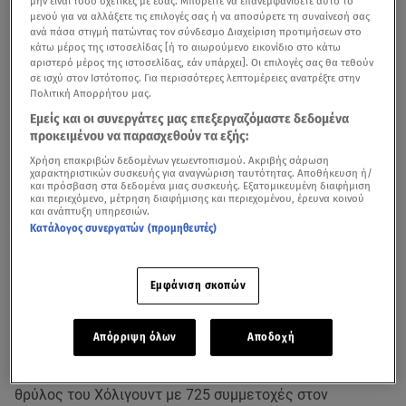
μην είναι τόσο σχετικές με εσάς. Μπορείτε να επανεμφανίσετε αυτό το
μενού για να αλλάξετε τις επιλογές σας ή να αποσύρετε τη συναίνεσή σας
ανά πάσα στιγμή πατώντας τον σύνδεσμο Διαχείριση προτιμήσεων στο
κάτω μέρος της ιστοσελίδας [ή το αιωρούμενο εικονίδιο στο κάτω
αριστερό μέρος της ιστοσελίδας, εάν υπάρχει]. Οι επιλογές σας θα τεθούν
σε ισχύ στον Ιστότοπος. Για περισσότερες λεπτομέρειες ανατρέξτε στην
Πολιτική Απορρήτου μας.
Εμείς και οι συνεργάτες μας επεξεργαζόμαστε δεδομένα
προκειμένου να παρασχεθούν τα εξής:
Χρήση επακριβών δεδομένων γεωεντοπισμού. Ακριβής σάρωση
χαρακτηριστικών συσκευής για αναγνώριση ταυτότητας. Αποθήκευση ή/
Η Άννα Ρεζάν βρίσκεται στη Νέα Υόρκη και
και πρόσβαση στα δεδομένα μιας συσκευής. Εξατομικευμένη διαφήμιση
και περιεχόμενο, μέτρηση διαφήμισης και περιεχομένου, έρευνα κοινού
συμπρωταγωνιστεί με τον υποψήφιο για Όσκαρ, Eric
και ανάπτυξη υπηρεσιών.
Roberts στη δεύτερη σεζόν της αμερικανικής σκοτεινής
Κατάλογος συνεργατών (προμηθευτές)
κωμωδίας Great Kills
, όπου ένα συνεργείο οπερατέρ που
ακολουθεί έναν εκτελεστή.
Εμφάνιση σκοπών
Η πρώτη σεζόν έγινε viral στο Tubi και είναι η τρίτη σε
δημοτικότητα στις ΗΠΑ όπως έγραψε και το Variety.
Απόρριψη όλων
Αποδοχή
Ο αδερφός της Julia Roberts θεωρείται ζωντανός
θρύλος του Χόλιγουντ με 725 συμμετοχές στον