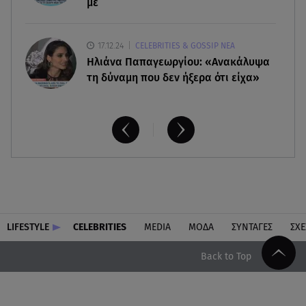
με
17.12.24
CELEBRITIES & GOSSIP ΝΕΑ
Ηλιάνα Παπαγεωργίου: «Ανακάλυψα
τη δύναμη που δεν ήξερα ότι είχα»
LIFESTYLE
CELEBRITIES
MEDIA
ΜΟΔΑ
ΣΥΝΤΑΓΕΣ
ΣΧΕ
Back to Top