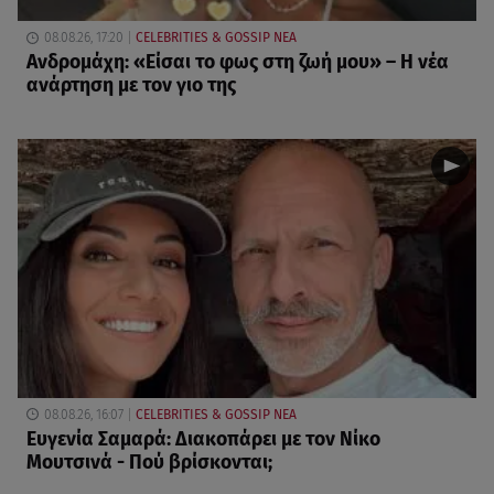
08.08.26, 17:20
CELEBRITIES & GOSSIP ΝΕΑ
Ανδρομάχη: «Είσαι το φως στη ζωή μου» – Η νέα
ανάρτηση με τον γιο της
08.08.26, 16:07
CELEBRITIES & GOSSIP ΝΕΑ
Ευγενία Σαμαρά: Διακοπάρει με τον Νίκο
Μουτσινά - Πού βρίσκονται;