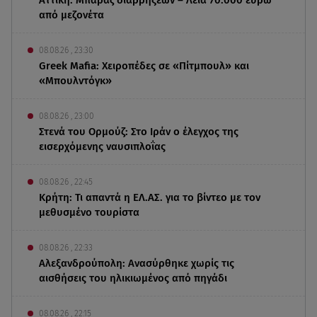
από μεζονέτα
08.08.26 , 23:30
Greek Mafia: Χειροπέδες σε «Πίτμπουλ» και
«Μπουλντόγκ»
08.08.26 , 23:00
Στενά του Ορμούζ: Στο Ιράν ο έλεγχος της
εισερχόμενης ναυσιπλοΐας
08.08.26 , 22:45
Κρήτη: Τι απαντά η ΕΛ.ΑΣ. για το βίντεο με τον
μεθυσμένο τουρίστα
08.08.26 , 22:33
Αλεξανδρούπολη: Ανασύρθηκε χωρίς τις
αισθήσεις του ηλικιωμένος από πηγάδι
08.08.26 , 22:15