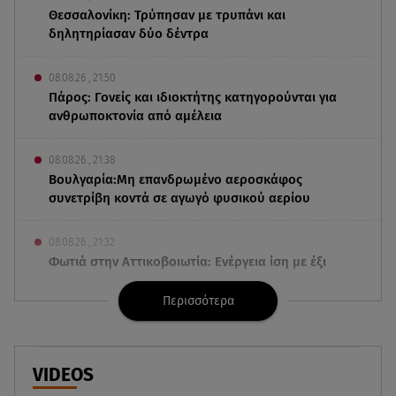
Θεσσαλονίκη: Τρύπησαν με τρυπάνι και
δηλητηρίασαν δύο δέντρα
08.08.26 , 21:50
Πάρος: Γονείς και ιδιοκτήτης κατηγορούνται για
ανθρωποκτονία από αμέλεια
08.08.26 , 21:38
Βουλγαρία:Μη επανδρωμένο αεροσκάφος
συνετρίβη κοντά σε αγωγό φυσικού αερίου
08.08.26 , 21:32
Φωτιά στην Αττικοβοιωτία: Ενέργεια ίση με έξι
ατομικές βόμβες
Περισσότερα
08.08.26 , 21:20
«Ισλαμικό ΝΑΤΟ»: Πώς επηρεάζεται η Ελλάδα
από τη νέα συμμαχία
VIDEOS