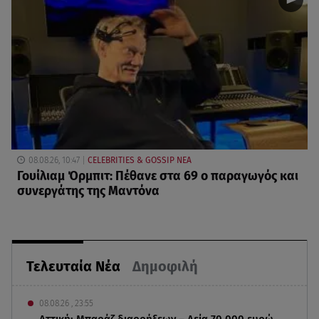
08.08.26, 10:47
CELEBRITIES & GOSSIP ΝΕΑ
Γουίλιαμ Όρμπιτ: Πέθανε στα 69 ο παραγωγός και
συνεργάτης της Μαντόνα
Τελευταία Νέα
Δημοφιλή
08.08.26 , 23:55
Αττική: Μπαράζ διαρρήξεων – Λεία 70.000 ευρώ