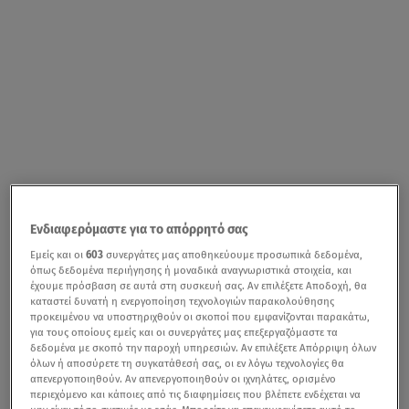
Ενδιαφερόμαστε για το απόρρητό σας
Εμείς και οι
603
συνεργάτες μας αποθηκεύουμε προσωπικά δεδομένα,
όπως δεδομένα περιήγησης ή μοναδικά αναγνωριστικά στοιχεία, και
έχουμε πρόσβαση σε αυτά στη συσκευή σας. Αν επιλέξετε Αποδοχή, θα
καταστεί δυνατή η ενεργοποίηση τεχνολογιών παρακολούθησης
προκειμένου να υποστηριχθούν οι σκοποί που εμφανίζονται παρακάτω,
για τους οποίους εμείς και οι συνεργάτες μας επεξεργαζόμαστε τα
δεδομένα με σκοπό την παροχή υπηρεσιών. Αν επιλέξετε Απόρριψη όλων
όλων ή αποσύρετε τη συγκατάθεσή σας, οι εν λόγω τεχνολογίες θα
απενεργοποιηθούν. Αν απενεργοποιηθούν οι ιχνηλάτες, ορισμένο
περιεχόμενο και κάποιες από τις διαφημίσεις που βλέπετε ενδέχεται να