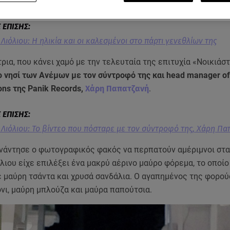
 Μύκονο.
Λιόλιου: H ηλικία και οι καλεσμένοι στο πάρτι γενεθλίων της
ρια, που κάνει χαμό με την τελευταία της επιτυχία «Νοικιάστ
ο νησί των Ανέμων με τον σύντροφό της και head manager of
ons της Panik Records,
Χάρη Παπατζανή
.
 Λιόλιου: Το βίντεο που πόσταρε με τον σύντροφό της, Χάρη Πα
υνάντησε ο φωτογραφικός φακός να περπατούν αμέριμνοι στα
λιου είχε επιλέξει ένα μακρύ αέρινο μαύρο φόρεμα, το οποίο
ε μαύρη τσάντα και χρυσά σανδάλια. Ο αγαπημένος της φορο
νι, μαύρη μπλούζα και μαύρα παπούτσια.