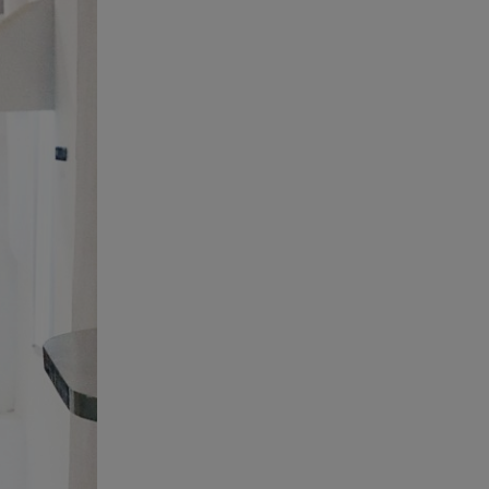
Έως 20.000 ευρώ τα
αναδρομικά συντάξεων ΕΦΚΑ
05.08.26 , 19:05
BMW και MINI: Διακοπές με
ηλεκτρικά αυτοκίνητα
05.08.26 , 19:00
Λονδίνο: Γυναίκα επιτέθηκε και
τραυμάτισε με ψαλίδι 4 άνδρες
05.08.26 , 18:57
Κώστας Καραφώτης: Η νέα
super cute φωτογραφία με την
κόρη του!
05.08.26 , 18:45
Ηλεκτρική διασύνδεση Ελλάδας
– Κύπρου: Η γαλλική Meridiam
μπήκε στον GSI