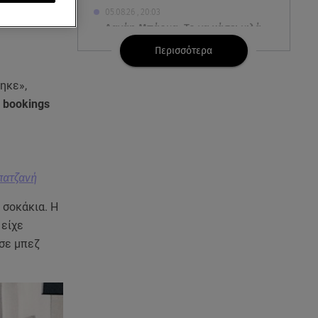
05.08.26 , 20:03
Δανάη Μπάρκα: Το να χάσει κιλά
είναι στο χέρι της; Το
Περισσότερα
τρολάρισμά της!
ηκε»,
05.08.26 , 19:37
 bookings
Ποιους ελέγχει τώρα η Εφορία -
Ποιοι θα λάβουν «ραβασάκι»
05.08.26 , 19:30
Mercedes-140 A-Class: Σε ειδική,
πατζανή
επετειακή τιμή 140 αυτοκίνητα
 σοκάκια. Η
 είχε
05.08.26 , 19:23
Νικόλ Κίντμαν & Ζόε Σαλντάνα
ύσε μπεζ
στη Μύκονο: Η εμφάνιση που
τράβηξε τα βλέμματα
05.08.26 , 19:13