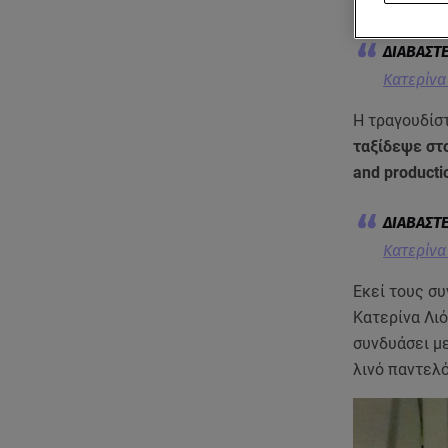
βρέθηκε στη
Κατερίνα 
Η τραγουδίστ
ταξίδεψε στ
and producti
Κατερίνα
Εκεί τους σ
Κατερίνα Λιό
συνδυάσει μ
λινό παντελό