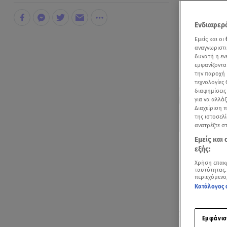
Ενδιαφερό
Εμείς και οι
αναγνωριστι
δυνατή η ε
εμφανίζοντα
την παροχή 
τεχνολογίες
διαφημίσεις
για να αλλά
Διαχείριση 
της ιστοσελί
ανατρέξτε σ
Δείτε περισσ
Εμείς και
Πρόσθηκη star
εξής:
Χρήση επακ
ταυτότητας.
περιεχόμενο
Κατάλογος 
Σε ένα διάλ
Εμφάνισ