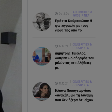
CELEBRITIES &
24.12.24
GOSSIP ΝΕΑ
Εριέττα Κούρκουλου: Η
φωτογραφία με τους
γιους της από το
CELEBRITIES &
17.12.24
GOSSIP ΝΕΑ
Δημήτρης Ήμελλος:
«Λύγισε» ο αδερφός του
μιλώντας στο Αλήθειες
με
CELEBRITIES &
17.12.24
GOSSIP ΝΕΑ
Ηλιάνα Παπαγεωργίου:
«Ανακάλυψα τη δύναμη
που δεν ήξερα ότι είχα»