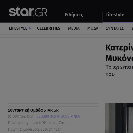
Αθλητικά
Quiz
Ειδήσεις
Lifestyle
Αυτοκίνητο
LIFESTYLE
CELEBRITIES
MEDIA
ΜΟΔΑ
ΣΥΝΤΑΓΕΣ
Κατερί
Μυκόνο
Το ερωτευ
του
Συντακτική Ομάδα
STAR.GR
08.07.24, 15:51
CELEBRITIES & GOSSIP ΝΕΑ
Πηγή: Φωτογραφία NDP - Νίκος Ζότος
Πρώτη Δημοσίευση: 08.07.24, 13:17