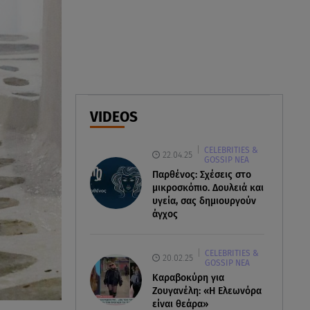
05.08.26 , 18:22
Λένα Παπαληγούρα - Η
εξομολόγηση για τον πατέρα
της: «Μου λείπει πάρα πολύ»
05.08.26 , 17:51
VIDEOS
Νοσοκομείο Κορίνθου: Έπεσε
τμήμα ψευδοροφής στα
CELEBRITIES &
ανακαινισμένα ΤΕΠ
22.04.25
GOSSIP ΝΕΑ
Παρθένος: Σχέσεις στο
μικροσκόπιο. Δουλειά και
υγεία, σας δημιουργούν
άγχος
CELEBRITIES &
20.02.25
GOSSIP ΝΕΑ
Καραβοκύρη για
Ζουγανέλη: «Η Ελεωνόρα
είναι θεάρα»