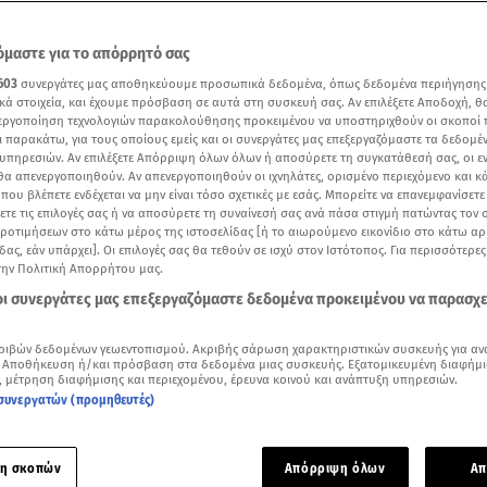
μαστε για το απόρρητό σας
603
συνεργάτες μας αποθηκεύουμε προσωπικά δεδομένα, όπως δεδομένα περιήγησης
κά στοιχεία, και έχουμε πρόσβαση σε αυτά στη συσκευή σας. Αν επιλέξετε Αποδοχή, θ
νεργοποίηση τεχνολογιών παρακολούθησης προκειμένου να υποστηριχθούν οι σκοποί
ι παρακάτω, για τους οποίους εμείς και οι συνεργάτες μας επεξεργαζόμαστε τα δεδομέ
υπηρεσιών. Αν επιλέξετε Απόρριψη όλων όλων ή αποσύρετε τη συγκατάθεσή σας, οι ε
 θα απενεργοποιηθούν. Αν απενεργοποιηθούν οι ιχνηλάτες, ορισμένο περιεχόμενο και κά
 που βλέπετε ενδέχεται να μην είναι τόσο σχετικές με εσάς. Μπορείτε να επανεμφανίσετ
ξετε τις επιλογές σας ή να αποσύρετε τη συναίνεσή σας ανά πάσα στιγμή πατώντας τον
προτιμήσεων στο κάτω μέρος της ιστοσελίδας [ή το αιωρούμενο εικονίδιο στο κάτω α
δας, εάν υπάρχει]. Οι επιλογές σας θα τεθούν σε ισχύ στον Ιστότοπος. Για περισσότερε
την Πολιτική Απορρήτου μας.
ότερα άρθρα μας στην αναζήτηση σας
 οι συνεργάτες μας επεξεργαζόμαστε δεδομένα προκειμένου να παρασχ
.gr στις επιλογές σας
Δείτε περισσότερα άρθρα μας στα αποτελέσματα αναζήτησης
ριβών δεδομένων γεωεντοπισμού. Ακριβής σάρωση χαρακτηριστικών συσκευής για αν
 Αποθήκευση ή/και πρόσβαση στα δεδομένα μιας συσκευής. Εξατομικευμένη διαφήμι
, μέτρηση διαφήμισης και περιεχομένου, έρευνα κοινού και ανάπτυξη υπηρεσιών.
Add star.gr on Google
συνεργατών (προμηθευτές)
ειμμα από τις επαγγελματικές της υποχρεώσεις η
Κατερίνα Λι
η σκοπών
Απόρριψη όλων
Απ