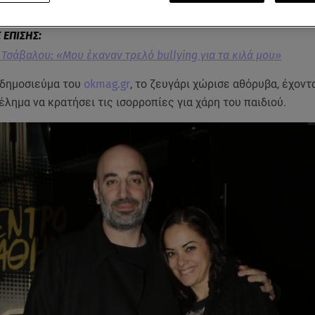
 γάμο τους
.
 Τσάβαλου: «Μου έκαναν τρελό bullying για τα κιλά μου»
δημοσιεύμα του
okmag.gr
, το ζευγάρι χώρισε αθόρυβα, έχον
έλημα να κρατήσει τις ισορροπίες για χάρη του παιδιού.