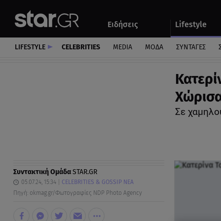
Αθλητικά
Quiz
Ειδήσεις
Lifestyle
Αυτοκίνητο
LIFESTYLE
CELEBRITIES
MEDIA
ΜΟΔΑ
ΣΥΝΤΑΓΕΣ
Κατερί
Χώρισα
Σε χαμηλού
Συντακτική Ομάδα
STAR.GR
05.07.24, 15:34
CELEBRITIES & GOSSIP ΝΕΑ
Πηγή: okmag.gr/Φωτογραφίες NDP Photo Agency