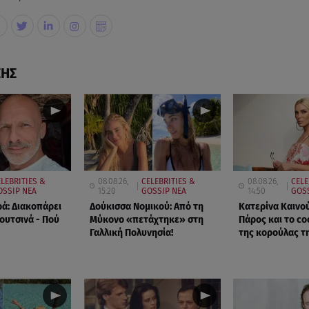
ΣΗΣ
ELEBRITIES &
08.08.26,
CELEBRITIES &
08.08.26,
CELE
OSSIP ΝΕΑ
15:20
GOSSIP ΝΕΑ
14:50
GOSS
ρά: Διακοπάρει
Δούκισσα Νομικού: Από τη
Κατερίνα Καινού
ουτσινά - Πού
Μύκονο «πετάχτηκε» στη
Πάρος και το co
Γαλλική Πολυνησία!
της κορούλας τη