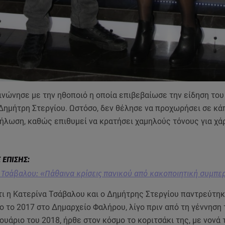
οινώνησε με την ηθοποιό η οποία επιβεβαίωσε την είδηση το
 Δημήτρη Στεργίου. Ωστόσο, δεν θέλησε να προχωρήσει σε κά
ήλωση, καθώς επιθυμεί να κρατήσει χαμηλούς τόνους για χά
 Τσάβαλου: «Πάθαινα κρίσεις πανικού από κακοποιητική συμπε
τι η Κατερίνα Τσάβαλου και ο Δημήτρης Στεργίου παντρεύτηκ
ο το 2017 στο Δημαρχείο Φαλήρου, λίγο πριν από τη γέννηση
νουάριο του 2018, ήρθε στον κόσμο το κοριτσάκι της, με νονά