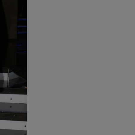
Πάνω από 56.000 επιβάτες
αναχώρησαν σήμερα από τα
λιμάνια της Αττικής
08.08.26 , 13:29
Θρίλερ στον Λυκαβηττό:
Βρέθηκε σορός σε σπηλιά -
Φωτογραφίες από το σημείο
08.08.26 , 13:11
ΑΜΜΟΣ - Η πρώτη ανάγνωση
(αναλόγιο) στο θέατρο Άβατον
08.08.26 , 13:07
Σέρρες: Απόσπαση προσοχής ή
απειρία πίσω από το φονικό
τροχαίο
08.08.26 , 13:06
MG Motor Greece: