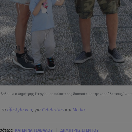
άβαλου κι ο Δημήτρης Στεργίου σε παλιότερες διακοπές με την κορούλα τους/ Φ
α τα
lifestyle νεα
, για
Celebrities
και
Media
.
|
σότερα:
ΚΑΤΕΡΙΝΑ ΤΣΑΒΑΛΟΥ
ΔΗΜΗΤΡΗΣ ΣΤΕΡΓΙΟΥ