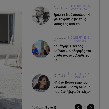
CELEBRITIES &
24.12.24
GOSSIP ΝΕΑ
Εριέττα Κούρκουλου: Η
φωτογραφία με τους
γιους της από το
CELEBRITIES &
17.12.24
GOSSIP ΝΕΑ
Δημήτρης Ήμελλος:
«Λύγισε» ο αδερφός του
μιλώντας στο Αλήθειες
με
CELEBRITIES &
17.12.24
GOSSIP ΝΕΑ
Ηλιάνα Παπαγεωργίου:
«Ανακάλυψα τη δύναμη
που δεν ήξερα ότι είχα»
Προβολή
5 από 15