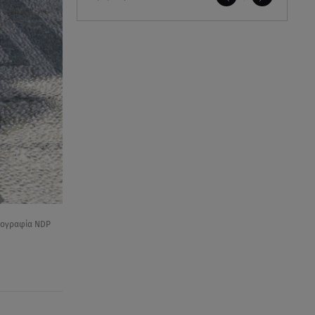
ωτογραφία NDP