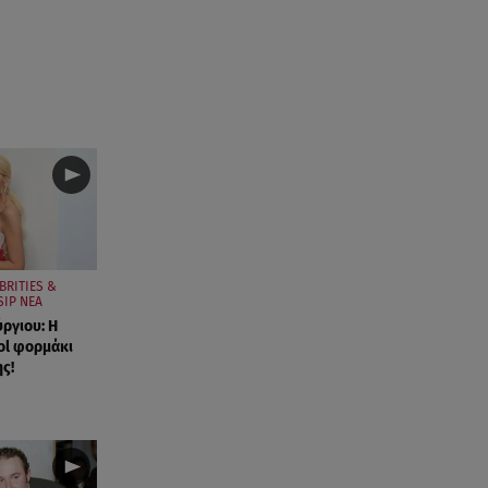
BRITIES &
IP ΝΕΑ
ργιου: Η
ol φορμάκι
ς!