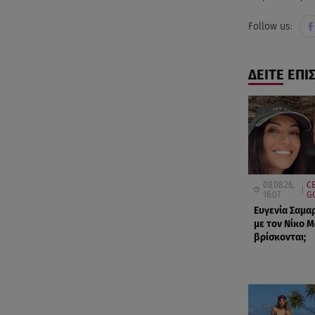
Follow us:
ΔΕΙΤΕ ΕΠΙ
08.08.26,
C
16:07
G
Ευγενία Σαμα
με τον Νίκο Μ
βρίσκονται;