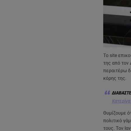
Το site επικ
της από τον
περαιτέρω δ
κόρης της.
Κατερίνα
Θυμίζουμε ό
πολιτικό γάμ
τους. Τον Ια