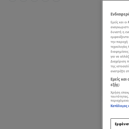
Ενδιαφερό
Εμείς και οι
αναγνωριστι
δυνατή η ε
εμφανίζοντα
την παροχή 
τεχνολογίες
διαφημίσεις
για να αλλά
Διαχείριση 
της ιστοσελί
ανατρέξτε σ
Εμείς και
εξής:
Χρήση επακ
ταυτότητας.
Δείτε παλιότε
περιεχόμενο
Κατάλογος 
Μετά από επτ
Μαριμέλη
η
Εμφάνισ