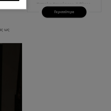
Κατερίνα Καινούργιου: Η Πάρος
και το cool φορμάκι της
Περισσότερα
κορούλας της!
08.08.26 , 14:25
τας ως
Καιρός: Σε πορτοκαλί
συναγερμό η χώρα για φωτιές
τα επόμενα 24ωρα
08.08.26 , 14:00
Summer fling: Γιατί να πεις ναι
σε έναν καλοκαιρινό έρωτα
08.08.26 , 13:59
Αθηνά Οικονομάκου: Οι... hot
αναρτήσεις της με animal print
μπικίνι!
08.08.26 , 13:49