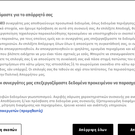
μαστε για το απόρρητό σας
603
συνεργάτες μας αποθηκεύουμε προσωπικά δεδομένα, όπως δεδομένα περιήγησης
κά στοιχεία, και έχουμε πρόσβαση σε αυτά στη συσκευή σας. Αν επιλέξετε Αποδοχή, θ
νεργοποίηση τεχνολογιών παρακολούθησης προκειμένου να υποστηριχθούν οι σκοποί
ι παρακάτω, για τους οποίους εμείς και οι συνεργάτες μας επεξεργαζόμαστε τα δεδομέ
υπηρεσιών. Αν επιλέξετε Απόρριψη όλων όλων ή αποσύρετε τη συγκατάθεσή σας, οι ε
 θα απενεργοποιηθούν. Αν απενεργοποιηθούν οι ιχνηλάτες, ορισμένο περιεχόμενο και κά
 που βλέπετε ενδέχεται να μην είναι τόσο σχετικές με εσάς. Μπορείτε να επανεμφανίσετ
ξετε τις επιλογές σας ή να αποσύρετε τη συναίνεσή σας ανά πάσα στιγμή πατώντας τον
προτιμήσεων στο κάτω μέρος της ιστοσελίδας [ή το αιωρούμενο εικονίδιο στο κάτω α
δας, εάν υπάρχει]. Οι επιλογές σας θα τεθούν σε ισχύ στον Ιστότοπος. Για περισσότερε
την Πολιτική Απορρήτου μας.
Δείτε περισσότερα άρθρα μας στα αποτελέσματα αναζήτησης
 οι συνεργάτες μας επεξεργαζόμαστε δεδομένα προκειμένου να παρασχ
Add star.gr on Google
ριβών δεδομένων γεωεντοπισμού. Ακριβής σάρωση χαρακτηριστικών συσκευής για αν
 Αποθήκευση ή/και πρόσβαση στα δεδομένα μιας συσκευής. Εξατομικευμένη διαφήμι
ρο βίντεο της Κατερίνας Τσάβαλου από το
Breakfast@Star
, μέτρηση διαφήμισης και περιεχομένου, έρευνα κοινού και ανάπτυξη υπηρεσιών.
συνεργατών (προμηθευτές)
ά χρόνια κοινής συμβίωσης κι έχοντας αποκτήσει μαζί μια κ
Κατερίνα Τσάβαλου
κι ο
Δημήτρης Στεργίου
αποφάσισαν να ρί
η σκοπών
Απόρριψη όλων
Απ