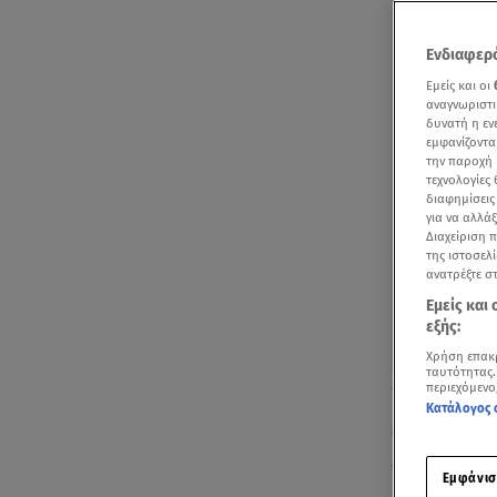
Ενδιαφερό
Εμείς και οι
αναγνωριστι
δυνατή η ε
εμφανίζοντα
την παροχή 
τεχνολογίες
διαφημίσεις
για να αλλά
Διαχείριση 
της ιστοσελί
ανατρέξτε σ
Εμείς και
εξής:
Χρήση επακ
ταυτότητας.
Δείτε το παρα
περιεχόμενο
Κατάλογος 
Τα γενέθλιά 
πάρτι.
Εμφάνισ