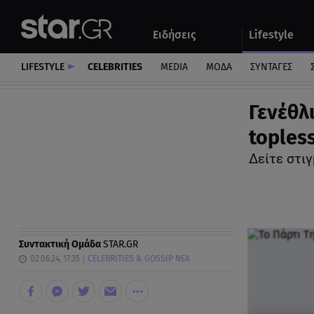
Αθλητικά
Quiz
Ειδήσεις
Lifestyle
Αυτοκίνητο
LIFESTYLE
CELEBRITIES
MEDIA
ΜΟΔΑ
ΣΥΝΤΑΓΕΣ
Γενέθλι
toples
Δείτε στιγ
Συντακτική Ομάδα
STAR.GR
02.06.24, 17:35
CELEBRITIES & GOSSIP ΝΕΑ