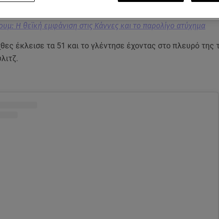
λουμ: Η θεϊκή εμφάνιση στις Κάννες και το παρολίγο ατύχημα
θες έκλεισε τα 51 και το γλέντησε έχοντας στο πλευρό της 
λιτζ.