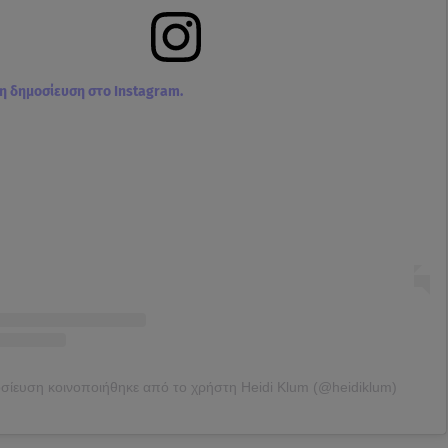
τη δημοσίευση στο Instagram.
σίευση κοινοποιήθηκε από το χρήστη Heidi Klum (@heidiklum)