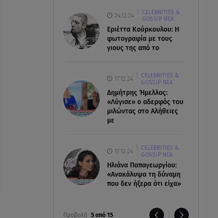
CELEBRITIES &
24.12.24
GOSSIP ΝΕΑ
Εριέττα Κούρκουλου: Η
φωτογραφία με τους
γιους της από το
CELEBRITIES &
17.12.24
GOSSIP ΝΕΑ
Δημήτρης Ήμελλος:
«Λύγισε» ο αδερφός του
μιλώντας στο Αλήθειες
με
CELEBRITIES &
17.12.24
GOSSIP ΝΕΑ
Ηλιάνα Παπαγεωργίου:
«Ανακάλυψα τη δύναμη
που δεν ήξερα ότι είχα»
Προβολή
5 από 15