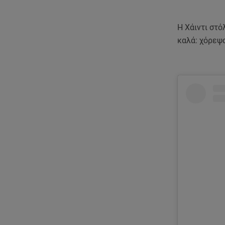
Η Χάιντι στό
καλά: χόρεψα