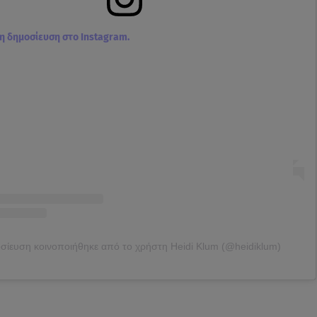
τη δημοσίευση στο Instagram.
σίευση κοινοποιήθηκε από το χρήστη Heidi Klum (@heidiklum)