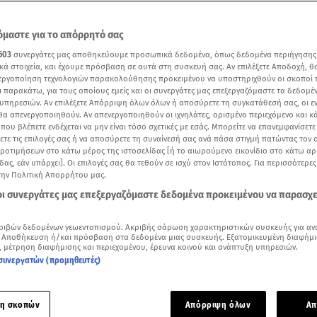
μαστε για το απόρρητό σας
603
συνεργάτες μας αποθηκεύουμε προσωπικά δεδομένα, όπως δεδομένα περιήγησης
κά στοιχεία, και έχουμε πρόσβαση σε αυτά στη συσκευή σας. Αν επιλέξετε Αποδοχή, θ
νεργοποίηση τεχνολογιών παρακολούθησης προκειμένου να υποστηριχθούν οι σκοποί
ι παρακάτω, για τους οποίους εμείς και οι συνεργάτες μας επεξεργαζόμαστε τα δεδομέ
υπηρεσιών. Αν επιλέξετε Απόρριψη όλων όλων ή αποσύρετε τη συγκατάθεσή σας, οι ε
 θα απενεργοποιηθούν. Αν απενεργοποιηθούν οι ιχνηλάτες, ορισμένο περιεχόμενο και κά
 που βλέπετε ενδέχεται να μην είναι τόσο σχετικές με εσάς. Μπορείτε να επανεμφανίσετ
ξετε τις επιλογές σας ή να αποσύρετε τη συναίνεσή σας ανά πάσα στιγμή πατώντας τον
προτιμήσεων στο κάτω μέρος της ιστοσελίδας [ή το αιωρούμενο εικονίδιο στο κάτω α
δας, εάν υπάρχει]. Οι επιλογές σας θα τεθούν σε ισχύ στον Ιστότοπος. Για περισσότερε
την Πολιτική Απορρήτου μας.
Δείτε περισσότερα άρθρα μας στα αποτελέσματα αναζήτησης
 οι συνεργάτες μας επεξεργαζόμαστε δεδομένα προκειμένου να παρασχ
Add star.gr on Google
ριβών δεδομένων γεωεντοπισμού. Ακριβής σάρωση χαρακτηριστικών συσκευής για αν
 Αποθήκευση ή/και πρόσβαση στα δεδομένα μιας συσκευής. Εξατομικευμένη διαφήμι
λίγο ατύχημα της Χάιντι Κλουμ στις Κάννες
, μέτρηση διαφήμισης και περιεχομένου, έρευνα κοινού και ανάπτυξη υπηρεσιών.
συνεργατών (προμηθευτές)
της είχε η
Χάιντι Κλουμ
και είπε να το γιορτάσει κάνοντας έν
η σκοπών
Απόρριψη όλων
Απ