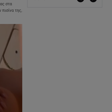
τας στα
 πισίνα της,