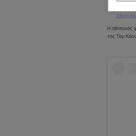
Χάιντι Κ
Η ηθοποιός χ
της Τομ Κάου