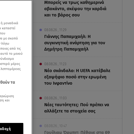
Μπορείς να τρως καθημερινά
αβοκάντο, σκέψου την καρδιά
και το βάρος σου
 ή μοναδικά
α καταστεί
08.08.26 , 11:29
 που
Γιάννης Παπαμιχαήλ: Η
να με σκοπό
συγκινητική ανάρτηση για τον
ν λόγω
ποιες από τις
Δημήτρη Παπαμιχαήλ
ε αυτό το μενού
 σύνδεσμο
ριστερό μέρος
08.08.26 , 11:23
ς λεπτομέρειες
Νέο σκάνδαλο: Η UEFA κατέβαλε
εξαψήφιο ποσό στην ερωμένη
εθούν τα
του Ινφαντίνο
αγνώριση
08.08.26 , 11:03
ση και
Νέες ταυτότητες: Πού πρέπει να
αλλάξετε τα στοιχεία σας
α μεγάλο
08.08.26 , 10:47
οδοχή
Γουίλιαμ Όρμπιτ: Πέθανε στα 69