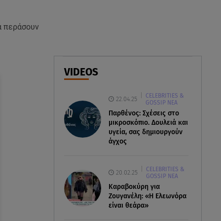
Βοριάδες έως 9 μποφόρ και
πτώση θερμοκρασίας
να περάσουν
08.08.26 , 03:00
Εορτολόγιο: Ποιοι γιορτάζουν
στις 8 Αυγούστου
VIDEOS
07.08.26 , 22:40
CELEBRITIES &
Χανιά: Φίδι δάγκωσε 13χρονο σε
22.04.25
GOSSIP ΝΕΑ
παραλία
Παρθένος: Σχέσεις στο
μικροσκόπιο. Δουλειά και
υγεία, σας δημιουργούν
άγχος
CELEBRITIES &
20.02.25
GOSSIP ΝΕΑ
Καραβοκύρη για
Ζουγανέλη: «Η Ελεωνόρα
είναι θεάρα»