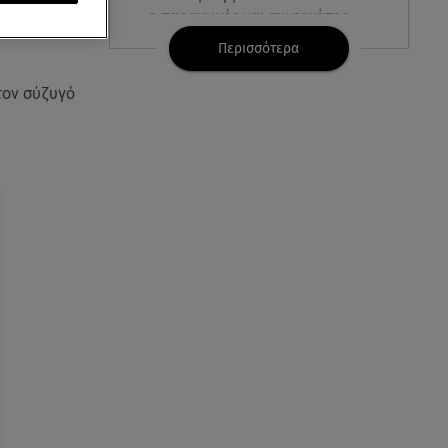
ο παραγωγός και συνεργάτης
της Μαντόνα
Περισσότερα
08.08.26 , 10:46
τον σύζυγό
Φωτιά σε κτίριο στην
Κουμουνδούρου -
Απεγκλωβίστηκε ένα άτομο
08.08.26 , 10:12
Ιός του Δυτικού Νείλου: Στο
«κόκκινο» η Αττική – Πώς να
προστατευτείτε;
08.08.26 , 10:11
Λίλα Μπακλέση: Γέννησε τον γιο
της η ηθοποιός - Η πρώτη
φωτογραφία
08.08.26 , 10:00