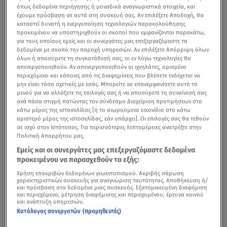
όπως δεδομένα περιήγησης ή μοναδικά αναγνωριστικά στοιχεία, και
έχουμε πρόσβαση σε αυτά στη συσκευή σας. Αν επιλέξετε Αποδοχή, θα
καταστεί δυνατή η ενεργοποίηση τεχνολογιών παρακολούθησης
προκειμένου να υποστηριχθούν οι σκοποί που εμφανίζονται παρακάτω,
για τους οποίους εμείς και οι συνεργάτες μας επεξεργαζόμαστε τα
δεδομένα με σκοπό την παροχή υπηρεσιών. Αν επιλέξετε Απόρριψη όλων
όλων ή αποσύρετε τη συγκατάθεσή σας, οι εν λόγω τεχνολογίες θα
απενεργοποιηθούν. Αν απενεργοποιηθούν οι ιχνηλάτες, ορισμένο
περιεχόμενο και κάποιες από τις διαφημίσεις που βλέπετε ενδέχεται να
μην είναι τόσο σχετικές με εσάς. Μπορείτε να επανεμφανίσετε αυτό το
μενού για να αλλάξετε τις επιλογές σας ή να αποσύρετε τη συναίνεσή σας
ανά πάσα στιγμή πατώντας τον σύνδεσμο Διαχείριση προτιμήσεων στο
κάτω μέρος της ιστοσελίδας [ή το αιωρούμενο εικονίδιο στο κάτω
αριστερό μέρος της ιστοσελίδας, εάν υπάρχει]. Οι επιλογές σας θα τεθούν
σε ισχύ στον Ιστότοπος. Για περισσότερες λεπτομέρειες ανατρέξτε στην
Πολιτική Απορρήτου μας.
Εμείς και οι συνεργάτες μας επεξεργαζόμαστε δεδομένα
προκειμένου να παρασχεθούν τα εξής:
Χρήση επακριβών δεδομένων γεωεντοπισμού. Ακριβής σάρωση
χαρακτηριστικών συσκευής για αναγνώριση ταυτότητας. Αποθήκευση ή/
και πρόσβαση στα δεδομένα μιας συσκευής. Εξατομικευμένη διαφήμιση
και περιεχόμενο, μέτρηση διαφήμισης και περιεχομένου, έρευνα κοινού
και ανάπτυξη υπηρεσιών.
Κατάλογος συνεργατών (προμηθευτές)