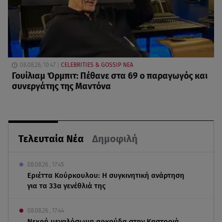
08.08.26, 10:47
CELEBRITIES & GOSSIP ΝΕΑ
Γουίλιαμ Όρμπιτ: Πέθανε στα 69 ο παραγωγός και
συνεργάτης της Μαντόνα
Τελευταία Νέα
Δημοφιλή
08.08.26 , 17:45
Εριέττα Κούρκουλου: Η συγκινητική ανάρτηση
για τα 33α γενέθλιά της
08.08.26 , 17:44
Νεκρή μεγαλόσωμη αρκούδα στην Καστοριά,