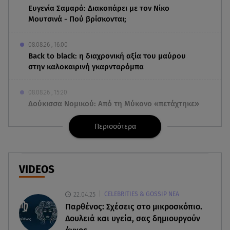
Ευγενία Σαμαρά: Διακοπάρει με τον Νίκο
Μουτσινά - Πού βρίσκονται;
08.08.26 , 16:00
Back to black: η διαχρονική αξία του μαύρου
στην καλοκαιρινή γκαρνταρόμπα
08.08.26 , 15:20
Δούκισσα Νομικού: Από τη Μύκονο «πετάχτηκε»
στη Γαλλική Πολυνησία!
Περισσότερα
08.08.26 , 15:01
Λυκαβηττός: Σε 57χρονη γυναίκα ανήκει η σορός
που βρέθηκε σε σπηλιά
VIDEOS
08.08.26 , 14:50
22.04.25
CELEBRITIES & GOSSIP ΝΕΑ
Κατερίνα Καινούργιου: Η Πάρος και το cool
Παρθένος: Σχέσεις στο μικροσκόπιο.
φορμάκι της κορούλας της!
Δουλειά και υγεία, σας δημιουργούν