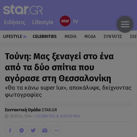
Ειδήσεις
Lifestyle
LIFESTYLE
CELEBRITIES
MEDIA
ΜΟΔΑ
ΣΥΝΤΑΓΕΣ
ΣΧΕ
Τούνη: Μας ξεναγεί στο ένα
από τα δύο σπίτια που
αγόρασε στη Θεσσαλονίκη
«Θα τα κάνω super lux», αποκάλυψε, δείχνοντας
φωτογραφίες
Συντακτική Ομάδα
STAR.GR
30.05.24, 15:54
CELEBRITIES & GOSSIP ΝΕΑ