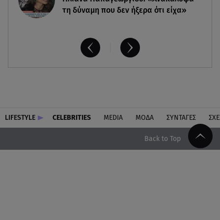
τη δύναμη που δεν ήξερα ότι είχα»
LIFESTYLE
CELEBRITIES
MEDIA
ΜΟΔΑ
ΣΥΝΤΑΓΕΣ
ΣΧΕ
Back to Top