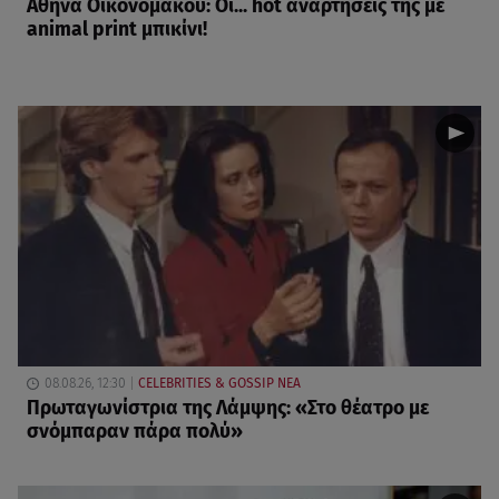
Αθηνά Οικονομάκου: Οι... hot αναρτήσεις της με
animal print μπικίνι!
08.08.26, 12:30
CELEBRITIES & GOSSIP ΝΕΑ
Πρωταγωνίστρια της Λάμψης: «Στο θέατρο με
σνόμπαραν πάρα πολύ»