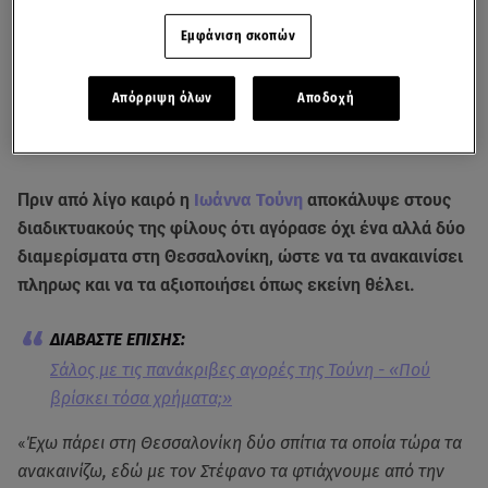
Εμφάνιση σκοπών
Απόρριψη όλων
Αποδοχή
Πριν από λίγο καιρό η
Ιωάννα Τούνη
αποκάλυψε στους
διαδικτυακούς της φίλους ότι αγόρασε όχι ένα αλλά δύο
διαμερίσματα στη Θεσσαλονίκη, ώστε να τα ανακαινίσει
πληρως και να τα αξιοποιήσει όπως εκείνη θέλει.
Σάλος με τις πανάκριβες αγορές της Τούνη - «Πού
βρίσκει τόσα χρήματα;»
«
Έχω πάρει στη Θεσσαλονίκη δύο σπίτια τα οποία τώρα τα
ανακαινίζω, εδώ με τον Στέφανο τα φτιάχνουμε από την