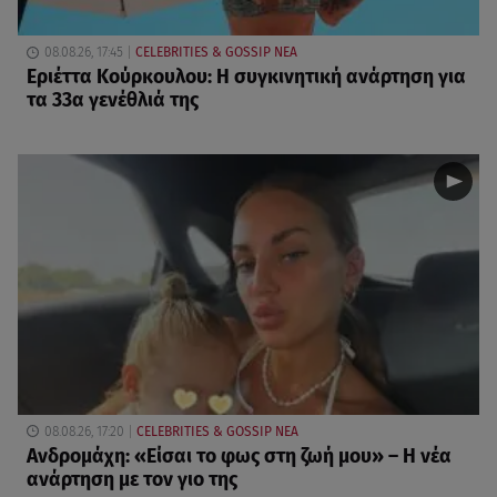
08.08.26, 17:45
CELEBRITIES & GOSSIP ΝΕΑ
Εριέττα Κούρκουλου: Η συγκινητική ανάρτηση για
τα 33α γενέθλιά της
08.08.26, 17:20
CELEBRITIES & GOSSIP ΝΕΑ
Ανδρομάχη: «Είσαι το φως στη ζωή μου» – Η νέα
ανάρτηση με τον γιο της