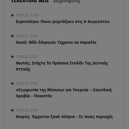
Τελευταία Νέα
Δημοφιλή
08.08.26 , 03:00
Εορτολόγιο: Ποιοι γιορτάζουν στις 8 Αυγούστου
07.08.26 , 22:40
Χανιά: Φίδι δάγκωσε 13χρονο σε παραλία
07.08.26 , 22:05
Φωτιές: Στάχτη Το Πράσινο Στολίδι Της Δυτικής
Αττικής
07.08.26 , 21:50
«Συμφωνία της Μέκκας» για Τουρκία – Σαουδική
Αραβία - Πακιστάν
07.08.26 , 21:50
Καιρός: Έρχονται ξανά 40άρια - Σε ποιες περιοχές