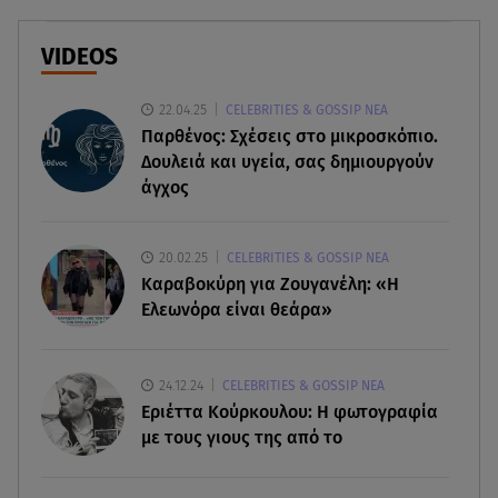
07.08.26 , 20:18
Μυστράς: Κρίσιμος για το κατηγορητήριο ο
VIDEOS
χρόνος θανάτου του 90χρονου
22.04.25
CELEBRITIES & GOSSIP ΝΕΑ
07.08.26 , 20:13
Παρθένος: Σχέσεις στο μικροσκόπιο.
Κυψέλη: Tι βρέθηκε στο διαμέρισμα της
Δουλειά και υγεία, σας δημιουργούν
38χρονης Λίζα
άγχος
07.08.26 , 19:15
Συντάξεις Σεπτεμβρίου: Πότε θα μπουν τα
20.02.25
CELEBRITIES & GOSSIP ΝΕΑ
χρήματα στους λογαριασμούς
Καραβοκύρη για Ζουγανέλη: «Η
Ελεωνόρα είναι θεάρα»
07.08.26 , 18:45
Φωτιά στο Στεφάνι Κορίνθου: Μήνυμα από το 112
- Σηκώθηκαν εναέρια μέσα
24.12.24
CELEBRITIES & GOSSIP ΝΕΑ
Εριέττα Κούρκουλου: Η φωτογραφία
με τους γιους της από το
07.08.26 , 18:34
Έξοδος Αυγούστου: Στο 100% η πληρότητα για
Κυκλάδες