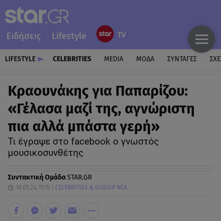
Ειδήσεις
Lifestyle
LIFESTYLE
CELEBRITIES
MEDIA
ΜΟΔΑ
ΣΥΝΤΑΓΕΣ
ΣΧΕ
Κραουνάκης για Παπαρίζου:
«Γέλασα μαζί της, αγνώριστη
πια αλλά μπάστα γερή»
Τι έγραψε στο facebook o γνωστός
μουσικοσυνθέτης
Συντακτική Ομάδα
STAR.GR
10.05.24, 15:15
CELEBRITIES & GOSSIP ΝΕΑ