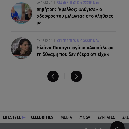
17.12.24
CELEBRITIES & GOSSIP ΝΕΑ
Δημήτρης Ήμελλος: «Λύγισε» ο
αδερφός του μιλώντας στο Αλήθειες
με
17.12.24
CELEBRITIES & GOSSIP ΝΕΑ
Ηλιάνα Παπαγεωργίου: «Ανακάλυψα
τη δύναμη που δεν ήξερα ότι είχα»
LIFESTYLE
CELEBRITIES
MEDIA
ΜΟΔΑ
ΣΥΝΤΑΓΕΣ
ΣΧΕ