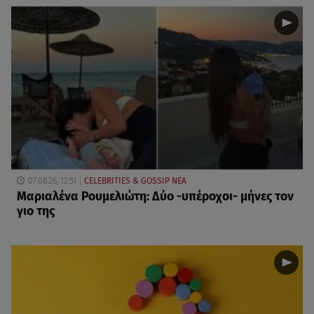
07.08.26, 12:51
CELEBRITIES & GOSSIP ΝΕΑ
Μαριαλένα Ρουμελιώτη: Δύο -υπέροχοι- μήνες τον
γιο της