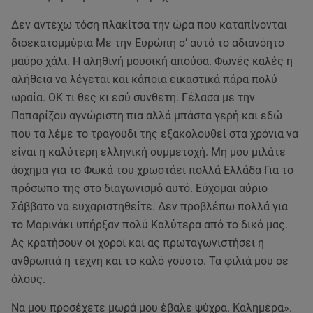
Δεν αντέχω τόση πλακίτσα την ώρα που καταπίνονται
δισεκατομμύρια Με την Ευρώπη σ’ αυτό το αδιανόητο
μαύρο χάλι. Η αληθινή μουσική απούσα. Φωνές καλές η
αλήθεια να λέγεται και κάποια εικαστικά πάρα πολύ
ωραία. OK τι θες κι εσύ συνθετη. Γέλασα με την
Παπαρίζου αγνώριστη πια αλλά μπάστα γερή και εδώ
που τα λέμε το τραγούδι της εξακολουθεί στα χρόνια να
είναι η καλύτερη ελληνική συμμετοχή. Μη μου μιλάτε
άσχημα για το Φωκά του χρωστάει πολλά Ελλάδα Για το
πρόσωπο της στο διαγωνισμό αυτό. Εύχομαι αύριο
Σάββατο να ευχαριστηθείτε. Δεν προβλέπω πολλά για
το Μαρινάκι υπήρξαν πολύ Καλύτερα από το δικό μας.
Ας κρατήσουν οι χοροί και ας πρωταγωνιστήσει η
ανθρωπιά η τέχνη και το καλό γούστο. Τα φιλιά μου σε
όλους.
Να μου προσέχετε μωρά μου έβαλε ψύχρα. Καλημέρα».