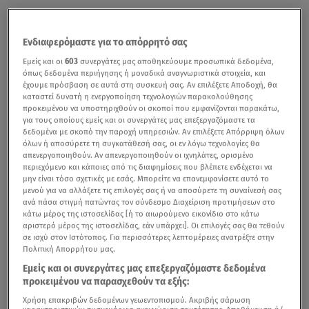
Ενδιαφερόμαστε για το απόρρητό σας
Εμείς και οι
603
συνεργάτες μας αποθηκεύουμε προσωπικά δεδομένα,
όπως δεδομένα περιήγησης ή μοναδικά αναγνωριστικά στοιχεία, και
έχουμε πρόσβαση σε αυτά στη συσκευή σας. Αν επιλέξετε Αποδοχή, θα
καταστεί δυνατή η ενεργοποίηση τεχνολογιών παρακολούθησης
προκειμένου να υποστηριχθούν οι σκοποί που εμφανίζονται παρακάτω,
για τους οποίους εμείς και οι συνεργάτες μας επεξεργαζόμαστε τα
δεδομένα με σκοπό την παροχή υπηρεσιών. Αν επιλέξετε Απόρριψη όλων
όλων ή αποσύρετε τη συγκατάθεσή σας, οι εν λόγω τεχνολογίες θα
απενεργοποιηθούν. Αν απενεργοποιηθούν οι ιχνηλάτες, ορισμένο
περιεχόμενο και κάποιες από τις διαφημίσεις που βλέπετε ενδέχεται να
μην είναι τόσο σχετικές με εσάς. Μπορείτε να επανεμφανίσετε αυτό το
μενού για να αλλάξετε τις επιλογές σας ή να αποσύρετε τη συναίνεσή σας
ανά πάσα στιγμή πατώντας τον σύνδεσμο Διαχείριση προτιμήσεων στο
κάτω μέρος της ιστοσελίδας [ή το αιωρούμενο εικονίδιο στο κάτω
αριστερό μέρος της ιστοσελίδας, εάν υπάρχει]. Οι επιλογές σας θα τεθούν
σε ισχύ στον Ιστότοπος. Για περισσότερες λεπτομέρειες ανατρέξτε στην
Πολιτική Απορρήτου μας.
Εμείς και οι συνεργάτες μας επεξεργαζόμαστε δεδομένα
προκειμένου να παρασχεθούν τα εξής:
Χρήση επακριβών δεδομένων γεωεντοπισμού. Ακριβής σάρωση