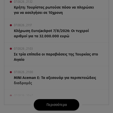
07.08.26 , 21:32
Κρήτη: Τουρίστας ρωτούσε πόσο να πληρώσει
για να ασελγήσει σε 10χρονη
07.08.26 , 21:17
Κλήρωση Eurojackpot 7/8/2026: Οι τυχεροί
αριθμοί για τα 32.000.000 ευρώ
07.08.26 , 21:03
Σε τρία επίπεδα οι παραβιάσεις της Τουρκίας στο
Αιγαίο
07.08.26 , 21:00
MINI Aceman E: Τα αξεσουάρ για περιπετειώδεις
διαδρομές
07.08.26 , 20:47
Χανιά: Νεκρή βρέθηκε αγνοούμενη - Ξέφυγε από
Περισσότερα
αστυνομικούς που την εντόπισαν