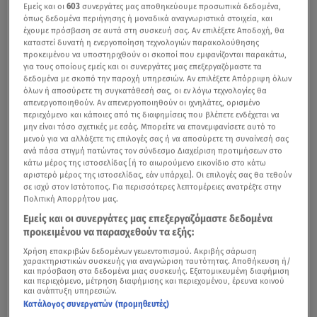
Εμείς και οι
603
συνεργάτες μας αποθηκεύουμε προσωπικά δεδομένα,
όπως δεδομένα περιήγησης ή μοναδικά αναγνωριστικά στοιχεία, και
έχουμε πρόσβαση σε αυτά στη συσκευή σας. Αν επιλέξετε Αποδοχή, θα
καταστεί δυνατή η ενεργοποίηση τεχνολογιών παρακολούθησης
προκειμένου να υποστηριχθούν οι σκοποί που εμφανίζονται παρακάτω,
για τους οποίους εμείς και οι συνεργάτες μας επεξεργαζόμαστε τα
δεδομένα με σκοπό την παροχή υπηρεσιών. Αν επιλέξετε Απόρριψη όλων
όλων ή αποσύρετε τη συγκατάθεσή σας, οι εν λόγω τεχνολογίες θα
απενεργοποιηθούν. Αν απενεργοποιηθούν οι ιχνηλάτες, ορισμένο
περιεχόμενο και κάποιες από τις διαφημίσεις που βλέπετε ενδέχεται να
μην είναι τόσο σχετικές με εσάς. Μπορείτε να επανεμφανίσετε αυτό το
Τα γενέθλιά του είχε χθες ο γιος της
Ελένης Φουρέιρα
μενού για να αλλάξετε τις επιλογές σας ή να αποσύρετε τη συναίνεσή σας
και του
Αλμπέρτο Μποτία
!
ανά πάσα στιγμή πατώντας τον σύνδεσμο Διαχείριση προτιμήσεων στο
κάτω μέρος της ιστοσελίδας [ή το αιωρούμενο εικονίδιο στο κάτω
αριστερό μέρος της ιστοσελίδας, εάν υπάρχει]. Οι επιλογές σας θα τεθούν
Ο γιος της τραγουδίστριας και του ποδοσφαιριστή
σε ισχύ στον Ιστότοπος. Για περισσότερες λεπτομέρειες ανατρέξτε στην
έκλεισε 1 χρόνο ζωής και οι γονείς του διοργάνωσαν
Πολιτική Απορρήτου μας.
ένα όμορφο πάρτι γενεθλίων, για να γιορτάσουν σε
Εμείς και οι συνεργάτες μας επεξεργαζόμαστε δεδομένα
στενό οικογενειακό και φιλικό κύκλο αυτή την τόσο
προκειμένου να παρασχεθούν τα εξής:
σημαντική ημέρα.
Χρήση επακριβών δεδομένων γεωεντοπισμού. Ακριβής σάρωση
χαρακτηριστικών συσκευής για αναγνώριση ταυτότητας. Αποθήκευση ή/
και πρόσβαση στα δεδομένα μιας συσκευής. Εξατομικευμένη διαφήμιση
και περιεχόμενο, μέτρηση διαφήμισης και περιεχομένου, έρευνα κοινού
και ανάπτυξη υπηρεσιών.
Κατάλογος συνεργατών (προμηθευτές)
Ελένη Φουρέιρα - Αλμπέρτο Μποτία: Πάρτι για τα