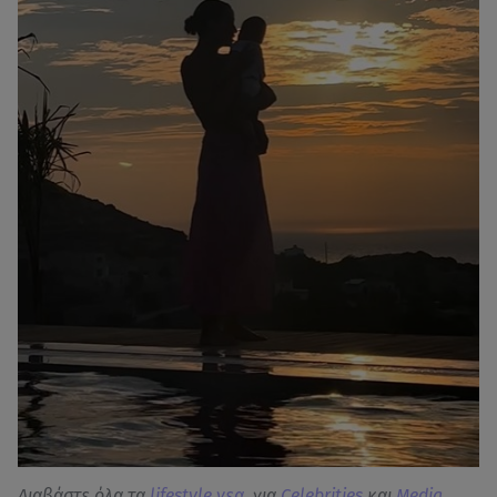
Διαβάστε όλα τα
lifestyle νεα
, για
Celebrities
και
Media
.