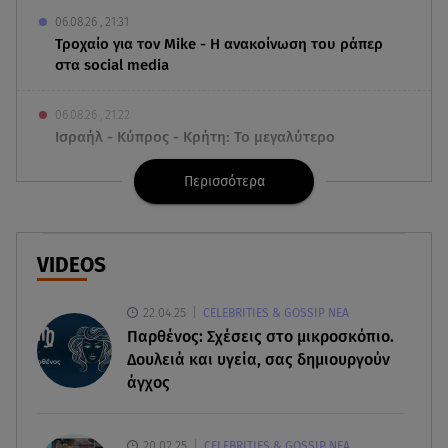
06.08.26 , 21:31
Τροχαίο για τον Mike - Η ανακοίνωση του ράπερ
στα social media
06.08.26 , 21:22
Ισραήλ - Κύπρος - Κρήτη: Το μεγαλύτερο
υποθαλάσσιο καλώδιο στον κόσμο
Περισσότερα
06.08.26 , 21:07
Motor Oil: Δωρεά πυροσβεστικών οχημάτων και
εξοπλισμού στον Άγιο Βασίλειο
VIDEOS
06.08.26 , 20:49
22.04.25
CELEBRITIES & GOSSIP ΝΕΑ
Άκης Παυλόπουλος: Η τρυφερή εξομολόγηση
Παρθένος: Σχέσεις στο μικροσκόπιο.
της συζύγου του, Ελένης Φωτοπούλου
Δουλειά και υγεία, σας δημιουργούν
άγχος
06.08.26 , 20:25
Πώς επικοινωνούν τα ελικόπτερα στη φωτιά και
ο ρόλος του «συνδέσμου»
20.02.25
CELEBRITIES & GOSSIP ΝΕΑ