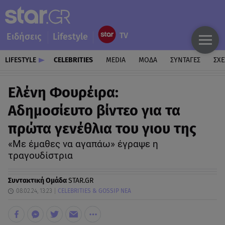
Ειδήσεις
Lifestyle
LIFESTYLE
CELEBRITIES
MEDIA
ΜΟΔΑ
ΣΥΝΤΑΓΕΣ
ΣΧΕ
Ελένη Φουρέιρα:
Αδημοσίευτο βίντεο για τα
πρώτα γενέθλια του γιου της
«Με έμαθες να αγαπάω» έγραψε η
τραγουδίστρια
Συντακτική Ομάδα
STAR.GR
08.02.24, 13:23
CELEBRITIES & GOSSIP ΝΕΑ