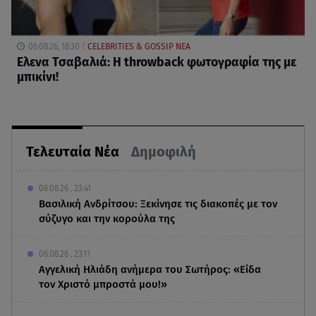
06.08.26, 18:30
CELEBRITIES & GOSSIP ΝΕΑ
Ελενα Τσαβαλιά: Η throwback φωτογραφία της με
μπικίνι!
Τελευταία Νέα
Δημοφιλή
06.08.26 , 23:41
Βασιλική Ανδρίτσου: Ξεκίνησε τις διακοπές με τον
σύζυγο και την κορούλα της
06.08.26 , 23:11
Αγγελική Ηλιάδη ανήμερα του Σωτήρος: «Είδα
τον Χριστό μπροστά μου!»