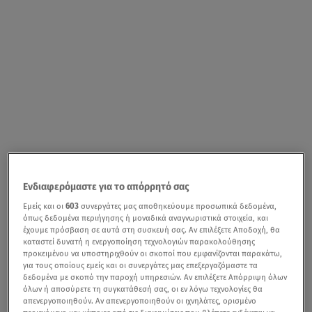
Ενδιαφερόμαστε για το απόρρητό σας
Εμείς και οι
603
συνεργάτες μας αποθηκεύουμε προσωπικά δεδομένα,
όπως δεδομένα περιήγησης ή μοναδικά αναγνωριστικά στοιχεία, και
έχουμε πρόσβαση σε αυτά στη συσκευή σας. Αν επιλέξετε Αποδοχή, θα
καταστεί δυνατή η ενεργοποίηση τεχνολογιών παρακολούθησης
προκειμένου να υποστηριχθούν οι σκοποί που εμφανίζονται παρακάτω,
για τους οποίους εμείς και οι συνεργάτες μας επεξεργαζόμαστε τα
δεδομένα με σκοπό την παροχή υπηρεσιών. Αν επιλέξετε Απόρριψη όλων
όλων ή αποσύρετε τη συγκατάθεσή σας, οι εν λόγω τεχνολογίες θα
απενεργοποιηθούν. Αν απενεργοποιηθούν οι ιχνηλάτες, ορισμένο