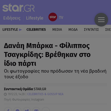
Ειδήσεις
Lifestyle
LIFESTYLE
CELEBRITIES
MEDIA
ΜΟΔΑ
ΣΥΝΤΑΓΕΣ
ΣΧΕ
Δανάη Μπάρκα - Φίλιππος
Τσαγκρίδης: Βρέθηκαν στο
ίδιο πάρτι
Οι φωτογραφίες που πρόδωσαν τη νέα βραδινή
τους έξοδο
Συντακτική Ομάδα
STAR.GR
19.12.23, 14:28
CELEBRITIES & GOSSIP ΝΕΑ
Πηγή: Φωτογραφίες Instagram