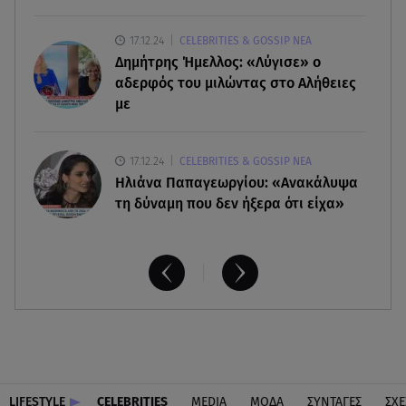
06.08.26 , 20:25
17.12.24
CELEBRITIES & GOSSIP ΝΕΑ
Πώς επικοινωνούν τα ελικόπτερα στη φωτιά και
Δημήτρης Ήμελλος: «Λύγισε» ο
ο ρόλος του «συνδέσμου»
αδερφός του μιλώντας στο Αλήθειες
με
17.12.24
CELEBRITIES & GOSSIP ΝΕΑ
Ηλιάνα Παπαγεωργίου: «Ανακάλυψα
τη δύναμη που δεν ήξερα ότι είχα»
LIFESTYLE
CELEBRITIES
MEDIA
ΜΟΔΑ
ΣΥΝΤΑΓΕΣ
ΣΧΕ