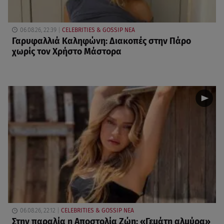
06.08.26, 22:39
CELEBRITIES & GOSSIP ΝΕΑ
Γαρυφαλλιά Καληφώνη: Διακοπές στην Πάρο
χωρίς τον Χρήστο Μάστορα
06.08.26, 22:12
CELEBRITIES & GOSSIP ΝΕΑ
Στην παραλία η Αποστολία Ζώη: «Γεμάτη αλμύρα»