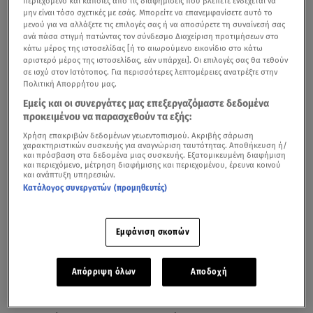
περιεχόμενο και κάποιες από τις διαφημίσεις που βλέπετε ενδέχεται να
μην είναι τόσο σχετικές με εσάς. Μπορείτε να επανεμφανίσετε αυτό το
μενού για να αλλάξετε τις επιλογές σας ή να αποσύρετε τη συναίνεσή σας
ανά πάσα στιγμή πατώντας τον σύνδεσμο Διαχείριση προτιμήσεων στο
κάτω μέρος της ιστοσελίδας [ή το αιωρούμενο εικονίδιο στο κάτω
αριστερό μέρος της ιστοσελίδας, εάν υπάρχει]. Οι επιλογές σας θα τεθούν
σε ισχύ στον Ιστότοπος. Για περισσότερες λεπτομέρειες ανατρέξτε στην
Πολιτική Απορρήτου μας.
Εμείς και οι συνεργάτες μας επεξεργαζόμαστε δεδομένα
προκειμένου να παρασχεθούν τα εξής:
Χρήση επακριβών δεδομένων γεωεντοπισμού. Ακριβής σάρωση
Η
Δανάη Μπάρκα
κι ο
Φίλιππος Τσαγκρίδης
ήταν
χαρακτηριστικών συσκευής για αναγνώριση ταυτότητας. Αποθήκευση ή/
και πρόσβαση στα δεδομένα μιας συσκευής. Εξατομικευμένη διαφήμιση
ανάμεσα στα πρόσωπα που έδωσαν το «παρών» το
και περιεχόμενο, μέτρηση διαφήμισης και περιεχομένου, έρευνα κοινού
και ανάπτυξη υπηρεσιών.
βράδυ της Δευτέρας στο πριβέ πάρτι του σεφ, Βασίλη
Κατάλογος συνεργατών (προμηθευτές)
Καλλίδη.
Εμφάνιση σκοπών
Καινούργιου: «Βγήκαν φημολογίες για τον πρώην
σύντροφό μου και την Μπάρκα»
Απόρριψη όλων
Αποδοχή
Ο πρώην σύντροφος της
Κατερίνας Καινούργιου
κι η