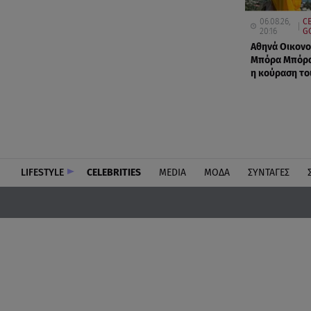
06.08.26,
C
20:16
G
Αθηνά Οικονο
Μπόρα Μπόρα
η κούραση το
LIFESTYLE
CELEBRITIES
MEDIA
ΜΟΔΑ
ΣΥΝΤΑΓΕΣ