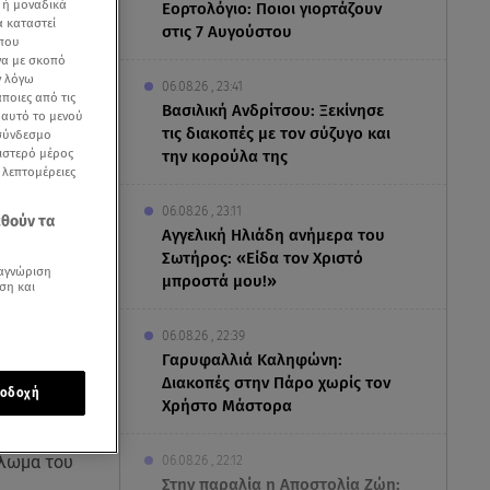
 ή μοναδικά
Εορτολόγιο: Ποιοι γιορτάζουν
α καταστεί
στις 7 Αυγούστου
 που
να με σκοπό
ν λόγω
06.08.26 , 23:41
ποιες από τις
Βασιλική Ανδρίτσου: Ξεκίνησε
ε αυτό το μενού
τις διακοπές με τον σύζυγο και
 σύνδεσμο
ριστερό μέρος
την κορούλα της
ς λεπτομέρειες
06.08.26 , 23:11
εθούν τα
Αγγελική Ηλιάδη ανήμερα του
Σωτήρος: «Είδα τον Χριστό
αγνώριση
μπροστά μου!»
ση και
06.08.26 , 22:39
Γαρυφαλλιά Καληφώνη:
Διακοπές στην Πάρο χωρίς τον
οδοχή
Χρήστο Μάστορα
ομπή
Ελένης
άλωμα του
06.08.26 , 22:12
Στην παραλία η Αποστολία Ζώη: