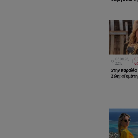
06.08.26,
CE
22:12
G
Στην παραλία
Ζώη: «Γεμάτη