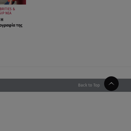
BRITIES &
IP ΝΕΑ
 Η
ογραφία της
Back to Top