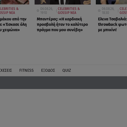
ELEBRITIES &
06.08.26,
CELEBRITIES &
06.08.26,
CELE
OSSIP ΝΕΑ
19:10
GOSSIP ΝΕΑ
18:30
GOSS
μάκου από την
Μπαντέρας: «Η καρδιακή
Ελενα Τσαβαλιά:
: «Έσκασε όλη
προσβολή ήταν το καλύτερο
throwback φωτ
υ χειμώνα»
πράγμα που μου συνέβη»
με μπικίνι!
ΣΧΕΣΕΙΣ
FITNESS
ΕΞΟΔΟΣ
QUIZ