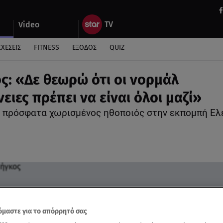
Video
ΣΧΕΣΕΙΣ
FITNESS
ΕΞΟΔΟΣ
QUIZ
ς: «Δε θεωρώ ότι οι νορμάλ
ειες πρέπει να είναι όλοι μαζί»
ο πρόσφατα χωρισμένος ηθοποιός στην εκπομπή Ελ
μαστε για το απόρρητό σας