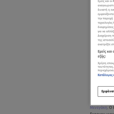
Εμείς και οι
αναγνωριστι
δυνατή η ε
εμφανίζοντα
την παροχή 
τεχνολογίες
διαφημίσεις
για να αλλά
Διαχείριση 
της ιστοσελί
ανατρέξτε σ
Εμείς και
εξής:
Χρήση επακ
ταυτότητας.
περιεχόμενο
Κατάλογος 
Δείτε όσα είπ
Εμφάνισ
Μια αποκαλυ
Μενεγάκη
. Ο