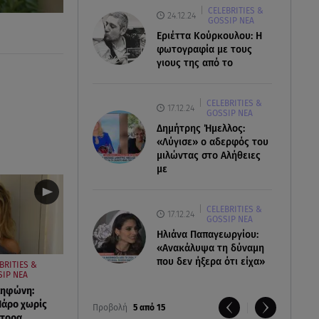
CELEBRITIES &
24.12.24
GOSSIP ΝΕΑ
Εριέττα Κούρκουλου: Η
φωτογραφία με τους
γιους της από το
CELEBRITIES &
17.12.24
GOSSIP ΝΕΑ
Δημήτρης Ήμελλος:
«Λύγισε» ο αδερφός του
μιλώντας στο Αλήθειες
με
CELEBRITIES &
17.12.24
GOSSIP ΝΕΑ
Ηλιάνα Παπαγεωργίου:
«Ανακάλυψα τη δύναμη
που δεν ήξερα ότι είχα»
BRITIES &
IP ΝΕΑ
ληφώνη:
Πάρο χωρίς
Προβολή
5 από 15
στορα