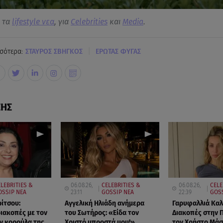
α τα
lifestyle νεα
, για
Celebrities
και
Media
.
|
σότερα:
ΣΤΑΥΡΟΣ ΣΒΗΓΚΟΣ
ΕΡΩΤΑΣ ΦΥΓΑΣ
ΣΗΣ
LEBRITIES &
06.08.26,
CELEBRITIES &
06.08.26,
CELE
OSSIP ΝΕΑ
23:11
GOSSIP ΝΕΑ
22:39
GOSS
ρίτσου:
Αγγελική Ηλιάδη ανήμερα
Γαρυφαλλιά Κα
διακοπές με τον
του Σωτήρος: «Είδα τον
Διακοπές στην 
ην κορούλα της
Χριστό μπροστά μου!»
τον Χρήστο Μά