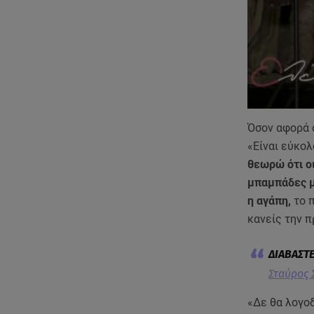
Όσον αφορά 
«Είναι εύκολ
θεωρώ ότι οι
μπαμπάδες με
η αγάπη,
το π
κανείς την 
Σταύρος 
«Δε θα λογοδ