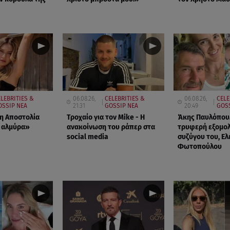
LEBRITIES &
06.08.26,
CELEBRITIES &
06.08.26,
CELE
OSSIP ΝΕΑ
21:31
GOSSIP ΝΕΑ
20:49
GOS
 η Αποστολία
Τροχαίο για τον Mike - Η
Άκης Παυλόπουλ
 αλμύρα»
ανακοίνωση του ράπερ στα
τρυφερή εξομο
social media
συζύγου του, Ελ
Φωτοπούλου