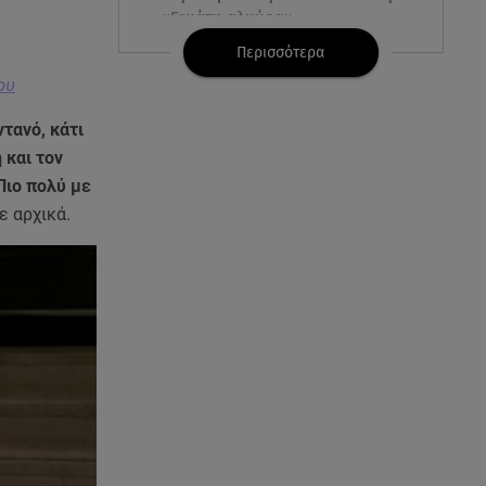
«Γεμάτη αλμύρα»
Περισσότερα
06.08.26 , 22:10
ου
Κλήρωση Τζόκερ 6/8/2026: Οι
τυχεροί αριθμοί για τα
ντανό, κάτι
2.500.000 ευρώ
 και τον
Πιο πολύ με
06.08.26 , 22:02
ε αρχικά.
Σύγκρουση τραμ στη Γερμανία:
25 τραυματίες, 7 σε σοβαρή
κατάσταση
06.08.26 , 21:59
Νέες τουρκικές προκλήσεις στο
Αιγαίο - Αερομαχία με ελληνικά
F-16
06.08.26 , 21:31
Τροχαίο για τον Mike - Η