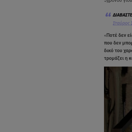
5χρονου γιο
Σταύρος Σ
«
Ποτέ δεν εί
που δεν μπορ
δικό του χα
τρομάζει η κ