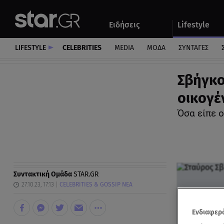
Αθλητικά
Quiz
Ειδήσεις
Lifestyle
Αυτοκίνητο
LIFESTYLE
CELEBRITIES
MEDIA
ΜΟΔΑ
ΣΥΝΤΑΓΕΣ
Σβήγκο
οικογέν
Όσα είπε 
Συντακτική Ομάδα
STAR.GR
27.10.23, 17:13
CELEBRITIES & GOSSIP ΝΕΑ
Ενδιαφερό