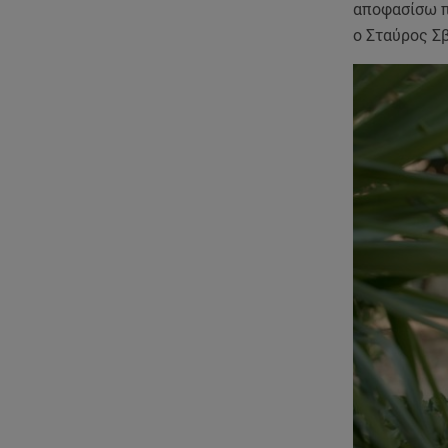
αποφασίσω π
ο Σταύρος Σ