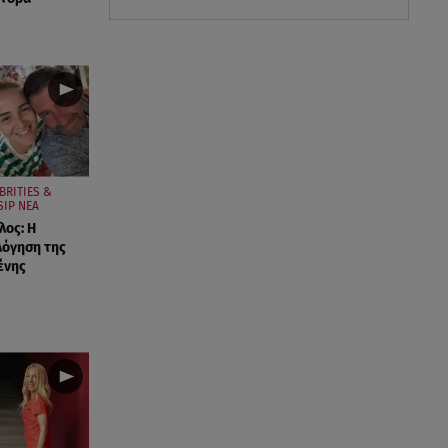
BRITIES &
SIP ΝΕΑ
ος: Η
λόγηση της
ένης