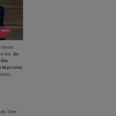
ανακοίνωση του ράπερ στα
social media
06.08.26 , 21:22
Ισραήλ - Κύπρος - Κρήτη: Το
μεγαλύτερο υποθαλάσσιο
καλώδιο στον κόσμο
ς
τόνισε:
06.08.26 , 21:07
κό σου.
Δε
Motor Oil: Δωρεά
πυροσβεστικών οχημάτων και
 δύο
εξοπλισμού στον Άγιο Βασίλειο
 θέμα είναι
ορίσει
06.08.26 , 20:49
Άκης Παυλόπουλος: Η τρυφερή
εξομολόγηση της συζύγου του,
Ελένης Φωτοπούλου
06.08.26 , 20:25
εση. Όταν
Πώς επικοινωνούν τα