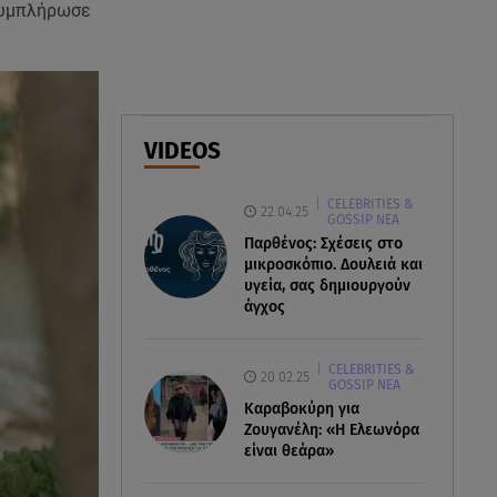
 συμπλήρωσε
ελικόπτερα στη φωτιά και ο
ρόλος του «συνδέσμου»
06.08.26 , 20:16
Αθηνά Οικονομάκου από την
Μπόρα Μπόρα: «Έσκασε όλη η
VIDEOS
κούραση του χειμώνα»
CELEBRITIES &
22.04.25
06.08.26 , 20:04
GOSSIP ΝΕΑ
Σαμοθράκη: Συγκλονιστική
Παρθένος: Σχέσεις στο
διάσωση 15χρονης από
μικροσκόπιο. Δουλειά και
υγεία, σας δημιουργούν
δύσβατο φαράγγι
άγχος
CELEBRITIES &
20.02.25
GOSSIP ΝΕΑ
Καραβοκύρη για
Ζουγανέλη: «Η Ελεωνόρα
είναι θεάρα»