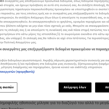
603
συνεργάτες μας αποθηκεύουμε προσωπικά δεδομένα, όπως δεδομένα περιήγησης
κά στοιχεία, και έχουμε πρόσβαση σε αυτά στη συσκευή σας. Αν επιλέξετε Αποδοχή, θ
νεργοποίηση τεχνολογιών παρακολούθησης προκειμένου να υποστηριχθούν οι σκοποί
ι παρακάτω, για τους οποίους εμείς και οι συνεργάτες μας επεξεργαζόμαστε τα δεδομέ
υπηρεσιών. Αν επιλέξετε Απόρριψη όλων όλων ή αποσύρετε τη συγκατάθεσή σας, οι ε
 θα απενεργοποιηθούν. Αν απενεργοποιηθούν οι ιχνηλάτες, ορισμένο περιεχόμενο και κά
 που βλέπετε ενδέχεται να μην είναι τόσο σχετικές με εσάς. Μπορείτε να επανεμφανίσετ
ξετε τις επιλογές σας ή να αποσύρετε τη συναίνεσή σας ανά πάσα στιγμή πατώντας τον
προτιμήσεων στο κάτω μέρος της ιστοσελίδας [ή το αιωρούμενο εικονίδιο στο κάτω α
δας, εάν υπάρχει]. Οι επιλογές σας θα τεθούν σε ισχύ στον Ιστότοπος. Για περισσότερε
την Πολιτική Απορρήτου μας.
 οι συνεργάτες μας επεξεργαζόμαστε δεδομένα προκειμένου να παρασχ
ριβών δεδομένων γεωεντοπισμού. Ακριβής σάρωση χαρακτηριστικών συσκευής για αν
Δείτε περισσότερα άρθρα μας στα αποτελέσματα αναζήτησης
 Αποθήκευση ή/και πρόσβαση στα δεδομένα μιας συσκευής. Εξατομικευμένη διαφήμι
, μέτρηση διαφήμισης και περιεχομένου, έρευνα κοινού και ανάπτυξη υπηρεσιών.
συνεργατών (προμηθευτές)
Add star.gr on Google
ε ο Σταύρος Σβήγκος στην
Ελένη
η σκοπών
Απόρριψη όλων
Απ
πτική συνέντευξη παραχώρησε ο
Σταύρος Σβήγκος
στην εκπ
 δημοφιλής ηθοποιός μίλησε για το διαζύγιό του αλλά το μεγ