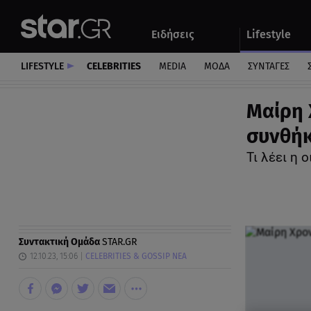
Αθλητικά
Quiz
Ειδήσεις
Lifestyle
Αυτοκίνητο
LIFESTYLE
CELEBRITIES
MEDIA
ΜΟΔΑ
ΣΥΝΤΑΓΕΣ
Μαίρη 
συνθήκ
Τι λέει η 
Συντακτική Ομάδα
STAR.GR
12.10.23, 15:06
CELEBRITIES & GOSSIP ΝΕΑ