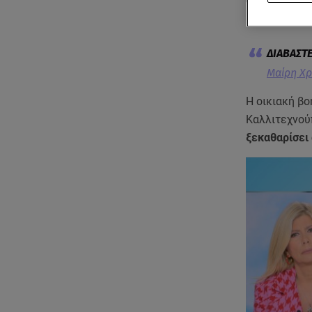
φορούσε την
βρέθηκε νεκρ
Μαίρη Χρ
Η οικιακή βο
Καλλιτεχνού
ξεκαθαρίσει 