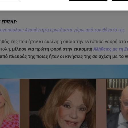
 ημέρα της πτώσης
, το οποίο κι έχει εξαφανιστεί, αλλά και τ
ή. Μάλιστα, η ΕΛ.ΑΣ. ξεκίνησε έρευνες κι έκανε αυτοψία στο
ονοπούλου: Αναπάντητα ερωτήματα γύρω από τον θάνατό της
ηθός της που ήταν κι εκείνη η οποία την εντόπισε νεκρή στο 
πολη,
μίλησε για πρώτη φορά στην εκπομπή
Αλήθειες με τη Ζ
από πλευράς της ποιες ήταν οι κινήσεις της σε σχέση με το ν