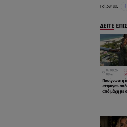
Follow us:
ΔΕΙΤΕ ΕΠΙ
07.08.26,
C
09:47
G
Πασίγνωστη i
«έφυγε» από 
από μάχη με 