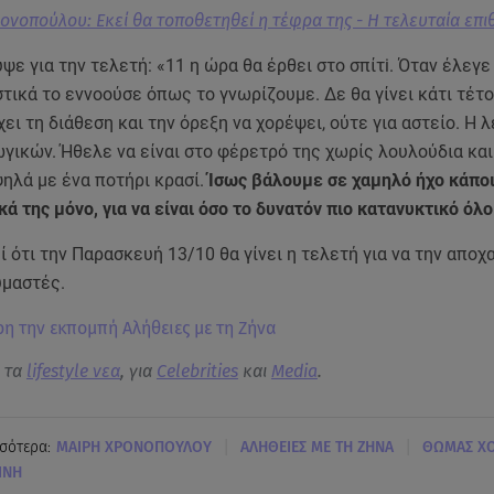
ονοπούλου: Εκεί θα τοποθετηθεί η τέφρα της - Η τελευταία επι
ε για την τελετή: «11 η ώρα θα έρθει στο σπίτi. Όταν έλεγε
στικά το εννοούσε όπως το γνωρίζουμε. Δε θα γίνει κάτι τέτο
χει τη διάθεση και την όρεξη να χορέψει, ούτε για αστείο. Η λ
γικών. Ήθελε να είναι στο φέρετρό της χωρίς λουλούδια και
ηλά με ένα ποτήρι κρασί.
Ίσως βάλουμε σε χαμηλό ήχο κάπο
κά της μόνο, για να είναι όσο το δυνατόν πιο κατανυκτικό όλ
 ότι την Παρασκευή 13/10 θα γίνει η τελετή για να την αποχ
υμαστές.
ρη την εκπομπή Αλήθειες με τη Ζήνα
α τα
lifestyle νεα
, για
Celebrities
και
Media
.
|
|
σότερα:
ΜΑΙΡΗ ΧΡΟΝΟΠΟΥΛΟΥ
ΑΛΗΘΕΙΕΣ ΜΕ ΤΗ ΖΗΝΑ
ΘΩΜΑΣ Χ
ΙΝΗ