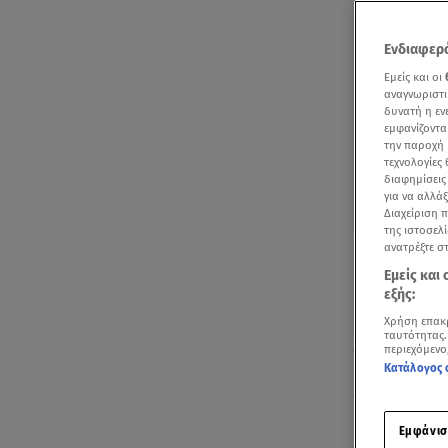
Ενδιαφερό
Εμείς και οι
αναγνωριστι
δυνατή η ε
εμφανίζοντα
την παροχή 
τεχνολογίες
διαφημίσεις
για να αλλά
Διαχείριση 
της ιστοσελί
ανατρέξτε σ
Εμείς και
εξής:
Χρήση επακ
ταυτότητας.
Δείτε το ρεπο
περιεχόμενο
Κατάλογος 
Θρίλερ επικ
Παρασκευή,
Εμφάνισ