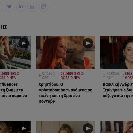
ΣΗΣ
ELEBRITIES &
07.08.26,
CELEBRITIES &
06.08.26,
CELE
OSSIP ΝΕΑ
08:51
GOSSIP ΝΕΑ
23:41
GOSS
nfluencer
Χρηστίδου: Ο
Βασιλική Ανδρίτ
τη ζωή μετά
«photobomber» ανάμεσα σε
Ξεκίνησε τις δι
σπάνιο καρκίνο
εκείνη και τη Χριστίνα
σύζυγο και την 
Κοντοβά