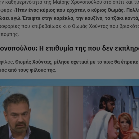
ην καθημερινότητα της Μαίρης Χρονοπούλου στο σπίτι και τ
έφερε «
Ήταν ένας κύριος που ερχόταν, ο κύριος Θωμάς. Πολλ
σει εγώ. Έπεφτε στην καρέκλα, την κουζίνα, το τζάκι κοντά
ηροφορίες που επιβεβαίωσε κι ο Θωμάς Χούντας που βρισκότ
κπομπής.
ονοπούλου: Η επιθυμία της που δεν εκπλη
 φίλος,
Θωμάς Χούντας, μίλησε σχετικά με το πως θα έπρεπε 
μός από τους φίλους της
.