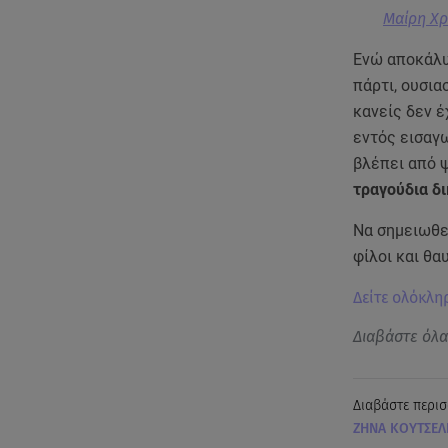
Μαίρη Χρ
Ενώ αποκάλυψ
πάρτι, ουσια
κανείς δεν έ
εντός εισαγω
βλέπει από ψ
τραγούδια δι
Να σημειωθεί
φίλοι και θα
Δείτε ολόκλη
Διαβάστε όλ
Διαβάστε περισ
ΖΗΝΑ ΚΟΥΤΣΕΛ