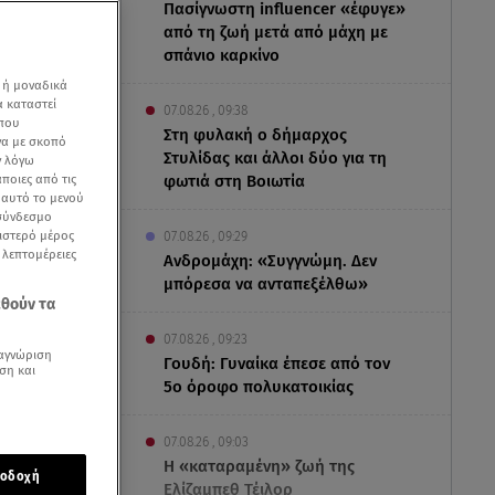
Πασίγνωστη influencer «έφυγε»
από τη ζωή μετά από μάχη με
σπάνιο καρκίνο
 ή μοναδικά
α καταστεί
07.08.26 , 09:38
 που
Στη φυλακή ο δήμαρχος
να με σκοπό
Στυλίδας και άλλοι δύο για τη
ν λόγω
ποιες από τις
φωτιά στη Βοιωτία
ε αυτό το μενού
 σύνδεσμο
ριστερό μέρος
07.08.26 , 09:29
ς λεπτομέρειες
Ανδρομάχη: «Συγγνώμη. Δεν
μπόρεσα να ανταπεξέλθω»
εθούν τα
07.08.26 , 09:23
αγνώριση
Γουδή: Γυναίκα έπεσε από τον
ση και
5ο όροφο πολυκατοικίας
ασμένη
07.08.26 , 09:03
Η «καταραμένη»​​​​​​​ ζωή της
 που
οδοχή
Ελίζαμπεθ Τέιλορ