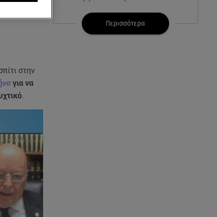
ο σημείο που
 σπίτι της.
07.08.26 , 08:51
Περισσότερα
Marfin: Έφτασε στην Αθήνα η
46χρονη μετά την έκδοσή της
από τη Βρετανία
σπίτι στην
07.08.26 , 08:51
ήνα
για να
Χρηστίδου: Ο «photobomber»
υχτικό
.
ανάμεσα σε εκείνη και τη
Χριστίνα Κοντοβά
07.08.26 , 08:07
Μάλια: «Είδα τα παιδάκια να
κουνάνε τα χέρια και να ζητάνε
βοήθεια»
07.08.26 , 07:37
Ταϊλάνδη: Μαθητής άνοιξε πυρ
σε σχολείο - Αναφορές για