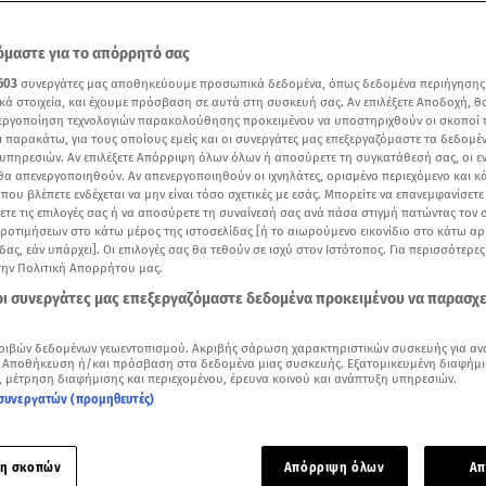
μαστε για το απόρρητό σας
603
συνεργάτες μας αποθηκεύουμε προσωπικά δεδομένα, όπως δεδομένα περιήγησης
κά στοιχεία, και έχουμε πρόσβαση σε αυτά στη συσκευή σας. Αν επιλέξετε Αποδοχή, θ
νεργοποίηση τεχνολογιών παρακολούθησης προκειμένου να υποστηριχθούν οι σκοποί
ι παρακάτω, για τους οποίους εμείς και οι συνεργάτες μας επεξεργαζόμαστε τα δεδομέ
υπηρεσιών. Αν επιλέξετε Απόρριψη όλων όλων ή αποσύρετε τη συγκατάθεσή σας, οι ε
 θα απενεργοποιηθούν. Αν απενεργοποιηθούν οι ιχνηλάτες, ορισμένο περιεχόμενο και κά
 που βλέπετε ενδέχεται να μην είναι τόσο σχετικές με εσάς. Μπορείτε να επανεμφανίσετ
ξετε τις επιλογές σας ή να αποσύρετε τη συναίνεσή σας ανά πάσα στιγμή πατώντας τον
προτιμήσεων στο κάτω μέρος της ιστοσελίδας [ή το αιωρούμενο εικονίδιο στο κάτω α
δας, εάν υπάρχει]. Οι επιλογές σας θα τεθούν σε ισχύ στον Ιστότοπος. Για περισσότερε
την Πολιτική Απορρήτου μας.
Δείτε περισσότερα άρθρα μας στα αποτελέσματα αναζήτησης
 οι συνεργάτες μας επεξεργαζόμαστε δεδομένα προκειμένου να παρασχ
Add star.gr on Google
ριβών δεδομένων γεωεντοπισμού. Ακριβής σάρωση χαρακτηριστικών συσκευής για αν
 Αποθήκευση ή/και πρόσβαση στα δεδομένα μιας συσκευής. Εξατομικευμένη διαφήμι
ρτάζ από την εκπομπή Αλήθειες με τη Ζήνα
, μέτρηση διαφήμισης και περιεχομένου, έρευνα κοινού και ανάπτυξη υπηρεσιών.
συνεργατών (προμηθευτές)
ρατεί γύρω από τον θάνατο της
Μαίρης Χρονοπούλου
την περ
 καθώς
έχουν δημιουργηθεί αρκετά ερωτήματα για το νυχτικό
η σκοπών
Απόρριψη όλων
Απ