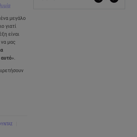
θυμία
 ένα μεγάλο
ιο γιατί
έξη είναι
 να μας
ια
ο αυτό
».
αιρετήσουν
|
ΟΥΝΤΑΣ