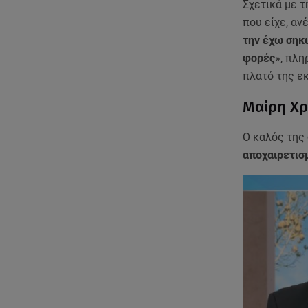
Σχετικά με τ
που είχε, αν
την έχω σηκώ
φορές
», πλ
πλατό της ε
Μαίρη Χρ
Ο καλός της
αποχαιρετισ