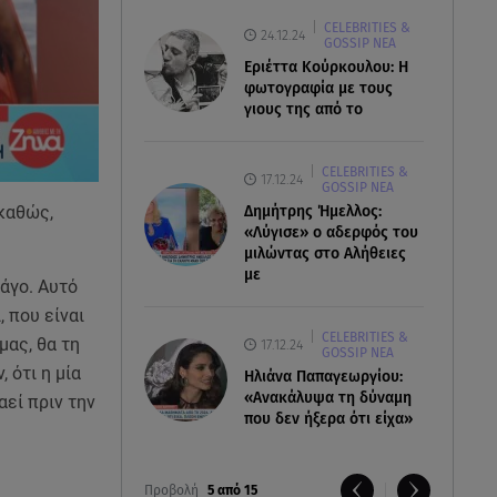
CELEBRITIES &
24.12.24
GOSSIP ΝΕΑ
Εριέττα Κούρκουλου: Η
φωτογραφία με τους
γιους της από το
CELEBRITIES &
17.12.24
GOSSIP ΝΕΑ
 καθώς,
Δημήτρης Ήμελλος:
«Λύγισε» ο αδερφός του
μιλώντας στο Αλήθειες
με
πάγο. Αυτό
, που είναι
CELEBRITIES &
μας, θα τη
17.12.24
GOSSIP ΝΕΑ
 ότι η μία
Ηλιάνα Παπαγεωργίου:
«Ανακάλυψα τη δύναμη
αεί πριν την
που δεν ήξερα ότι είχα»
Προβολή
5 από 15