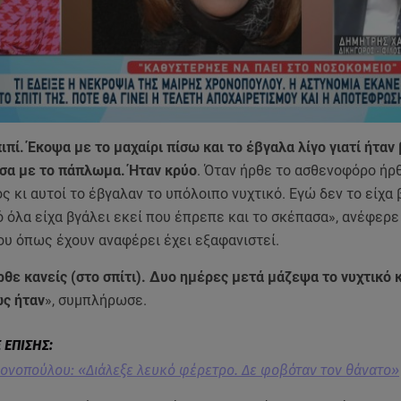
πιπί. Έκοψα με το μαχαίρι πίσω και το έβγαλα λίγο γιατί ήτα
ασα με το πάπλωμα. Ήταν κρύο
. Όταν ήρθε το ασθενοφόρο ήρθ
ος κι αυτοί το έβγαλαν το υπόλοιπο νυχτικό. Εγώ δεν το είχα 
 όλα είχα βγάλει εκεί που έπρεπε και το σκέπασα», ανέφερε 
ου όπως έχουν αναφέρει έχει εξαφανιστεί.
θε κανείς (στο σπίτι). Δυο ημέρες μετά μάζεψα το νυχτικό κ
ς ήταν
», συμπλήρωσε.
ονοπούλου: «Διάλεξε λευκό φέρετρο. Δε φοβόταν τον θάνατο»