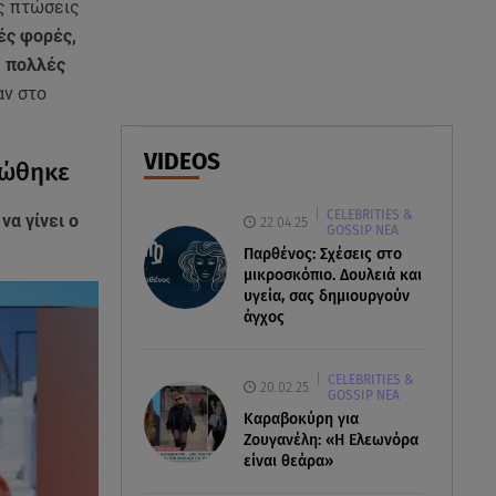
ις πτώσεις
ές φορές,
06.08.26 , 22:12
, πολλές
Στην παραλία η Αποστολία Ζώη:
«Γεμάτη αλμύρα»
αν στο
06.08.26 , 22:10
VIDEOS
ρώθηκε
Κλήρωση Τζόκερ 6/8/2026: Οι
τυχεροί αριθμοί για τα
CELEBRITIES &
2.500.000 ευρώ
να γίνει ο
22.04.25
GOSSIP ΝΕΑ
Παρθένος: Σχέσεις στο
μικροσκόπιο. Δουλειά και
υγεία, σας δημιουργούν
άγχος
CELEBRITIES &
20.02.25
GOSSIP ΝΕΑ
Καραβοκύρη για
Ζουγανέλη: «Η Ελεωνόρα
είναι θεάρα»