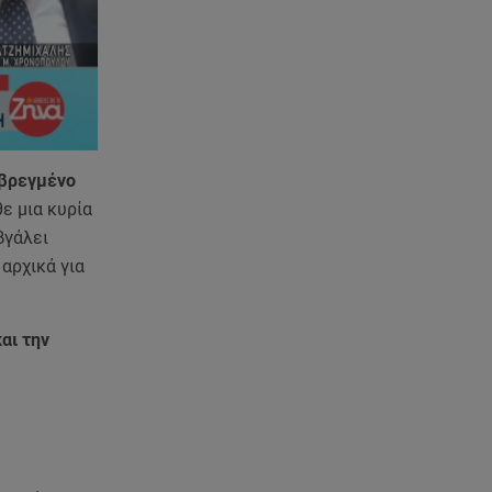
νεκρούς
07.08.26 , 03:00
Εορτολόγιο: Ποιοι γιορτάζουν
στις 7 Αυγούστου
06.08.26 , 23:41
ν βρεγμένο
Βασιλική Ανδρίτσου: Ξεκίνησε
τις διακοπές με τον σύζυγο και
ε μια κυρία
την κορούλα της
βγάλει
αρχικά για
06.08.26 , 23:11
Αγγελική Ηλιάδη ανήμερα του
Σωτήρος: «Είδα τον Χριστό
αι την
μπροστά μου!»
06.08.26 , 22:39
Γαρυφαλλιά Καληφώνη:
Διακοπές στην Πάρο χωρίς τον
Χρήστο Μάστορα