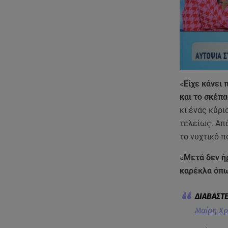
«
Είχε κάνει 
και το σκέπ
κι ένας κύρι
τελείως. Από
το νυχτικό π
«
Μετά δεν ήρ
καρέκλα όπω
Μαίρη Χρ