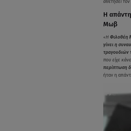
αθετήσει τον
Η απάντη
Μωβ
«
Η
Φιλοθέη Μ
γίνει η συνα
τραγουδιών 
που είχε κάνε
περίπτωση δ
ήταν η απάν