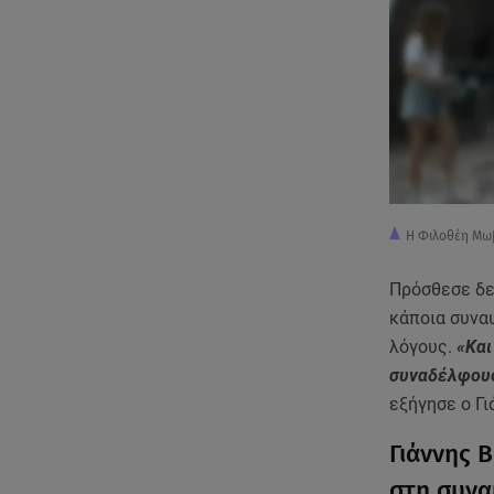
H Φιλοθέη Μωβ
Πρόσθεσε δε,
κάποια συναυ
λόγους.
«Και
συναδέλφους
εξήγησε ο Γι
Γιάννης 
στη συνα