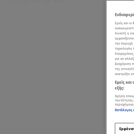
Ενδιαφερό
Εμείς και οι
αναγνωριστι
δυνατή η ε
εμφανίζοντα
την παροχή 
τεχνολογίες
διαφημίσεις
για να αλλά
Διαχείριση 
της ιστοσελί
ανατρέξτε σ
Εμείς και
εξής:
Χρήση επακ
ταυτότητας.
περιεχόμενο
Κατάλογος 
Γιάννης Βαρδή
εκπομπή Mega
Εμφάνισ
Την απάντησ