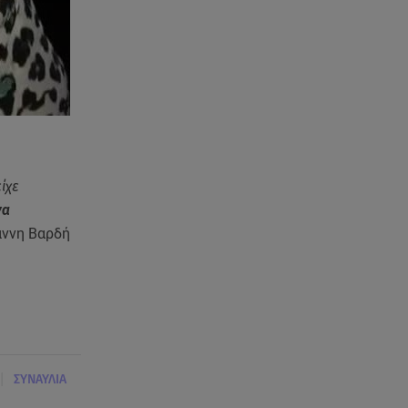
ίχε
να
άννη Βαρδή
|
ΣΥΝΑΥΛΙΑ