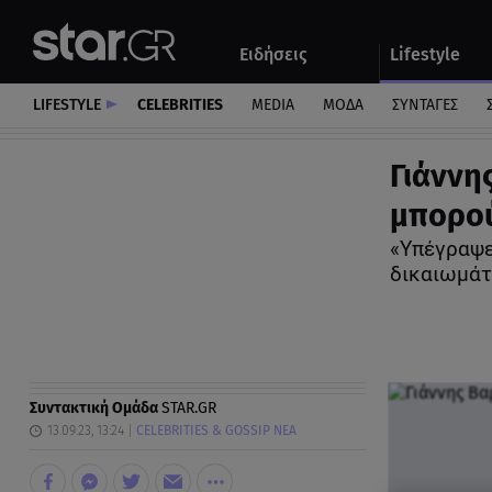
Αθλητικά
Quiz
Ειδήσεις
Lifestyle
Αυτοκίνητο
LIFESTYLE
CELEBRITIES
MEDIA
ΜΟΔΑ
ΣΥΝΤΑΓΕΣ
Γιάννη
μπορού
«Yπέγραψε
δικαιωμά
Συντακτική Ομάδα
STAR.GR
13.09.23, 13:24
CELEBRITIES & GOSSIP ΝΕΑ