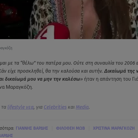
ραγκόζη
αι με τα “θέλω” του πατέρα μου. Ούτε στη συναυλία του 2006 ε
Εάν είχε προσκληθεί, θα την καλούσα και αυτήν.
Δικαίωμά της 
αι δικαίωμά μου να μην την καλέσω
»
ήταν η απάντηση του Γι
ίνα Μαραγκόζη.
α τα
lifestyle νεα
, για
Celebrities
και
Media
.
|
|
σότερα:
ΓΙΑΝΝΗΣ ΒΑΡΔΗΣ
ΦΙΛΟΘΕΗ ΜΩΒ
ΧΡΙΣΤΙΝΑ ΜΑΡΑΓΚΟΖΗ
ΒΑΡΔΗΣ