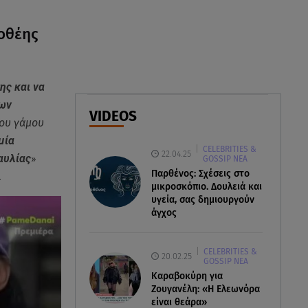
07.08.26 , 18:45
Φωτιά στο Στεφάνι Κορίνθου:
λοθέης
Μήνυμα από το 112 -
Σηκώθηκαν εναέρια μέσα
ης και να
07.08.26 , 18:34
των
Έξοδος Αυγούστου: Στο 100% η
VIDEOS
πληρότητα για Κυκλάδες
του γάμου
μία
CELEBRITIES &
22.04.25
αυλίας
»
GOSSIP ΝΕΑ
Παρθένος: Σχέσεις στο
.
μικροσκόπιο. Δουλειά και
υγεία, σας δημιουργούν
άγχος
CELEBRITIES &
20.02.25
GOSSIP ΝΕΑ
Καραβοκύρη για
Ζουγανέλη: «Η Ελεωνόρα
είναι θεάρα»