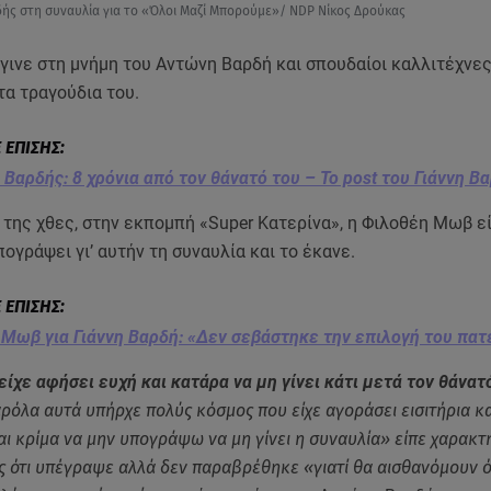
δής στη συναυλία για το «Όλοι Μαζί Μπορούμε»/ NDP Νίκος Δρούκας
γινε στη μνήμη του Αντώνη Βαρδή και σπουδαίοι καλλιτέχνε
τα τραγούδια του.
Βαρδής: 8 χρόνια από τον θάνατό του – Το post του Γιάννη Β
 της χθες, στην εκπομπή «Super Kατερίνα», η Φιλοθέη Μωβ 
ογράψει γι’ αυτήν τη συναυλία και το έκανε.
Μωβ για Γιάννη Βαρδή: «Δεν σεβάστηκε την επιλογή του πατ
ίχε αφήσει ευχή και κατάρα να μη γίνει κάτι μετά τον θάνατ
όλα αυτά υπήρχε πολύς κόσμος που είχε αγοράσει εισιτήρια κα
αι κρίμα να μην υπογράψω να μη γίνει η συναυλία» είπε χαρακτ
 ότι υπέγραψε αλλά δεν παραβρέθηκε «γιατί θα αισθανόμουν ότ