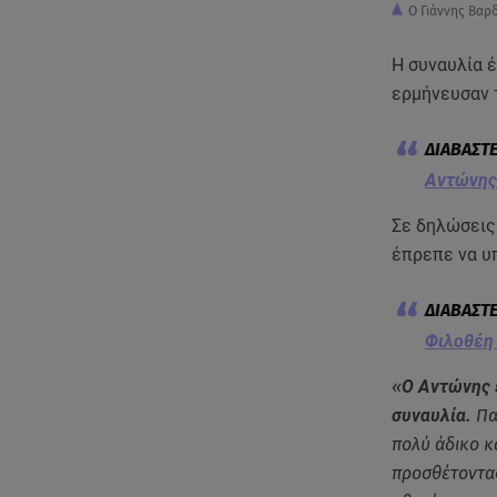
Ο Γιάννης Βαρ
Η συναυλία έ
ερμήνευσαν 
Αντώνης 
Σε δηλώσεις
έπρεπε να υπ
Φιλοθέη 
«
Ο Αντώνης ε
συναυλία.
Παρ
πολύ άδικο κ
προσθέτοντας