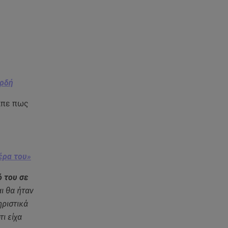
07.08.26 , 20:47
Χανιά: Νεκρή βρέθηκε
αγνοούμενη - Ξέφυγε από
ς
αστυνομικούς που την
εντόπισαν
07.08.26 , 20:18
αρδή
Μυστράς: Κρίσιμος για το
κατηγορητήριο ο χρόνος
είπε πως
θανάτου του 90χρονου
07.08.26 , 20:13
Κυψέλη: Tι βρέθηκε στο
διαμέρισμα της 38χρονης Λίζα
έρα του»
ό του σε
07.08.26 , 19:15
ι θα ήταν
Συντάξεις Σεπτεμβρίου: Πότε θα
μπουν τα χρήματα στους
ηριστικά
λογαριασμούς
ι είχα