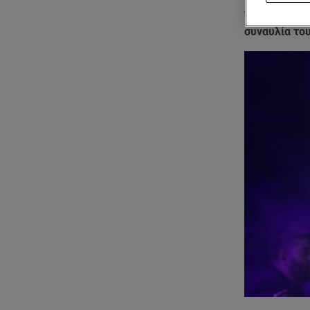
τελευταία σ
συναυλία το