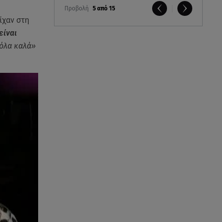
Προβολή
5 από 15
ίχαν στη
είναι
 όλα καλά»