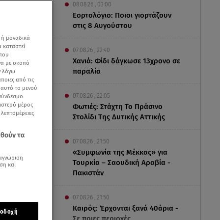
08.08.26 , 03:00
Εορτολόγιο: Ποιοι γιορτάζουν
στις 8 Αυγούστου
 ή μοναδικά
α καταστεί
07.08.26 , 22:40
 που
Χανιά: Φίδι δάγκωσε 13χρονο σε
να με σκοπό
παραλία
ν λόγω
ποιες από τις
ε αυτό το μενού
07.08.26 , 22:05
 σύνδεσμο
ριστερό μέρος
Φωτιές: Στάχτη Το Πράσινο
ς λεπτομέρειες
Στολίδι Της Δυτικής Αττικής
εθούν τα
07.08.26 , 21:50
«Συμφωνία της Μέκκας» για
αγνώριση
Τουρκία – Σαουδική Αραβία -
ση και
Πακιστάν
 βίντεο από
07.08.26 , 21:50
Καιρός: Έρχονται ξανά 40άρια -
οδοχή
έκαναν η
Σε ποιες περιοχές