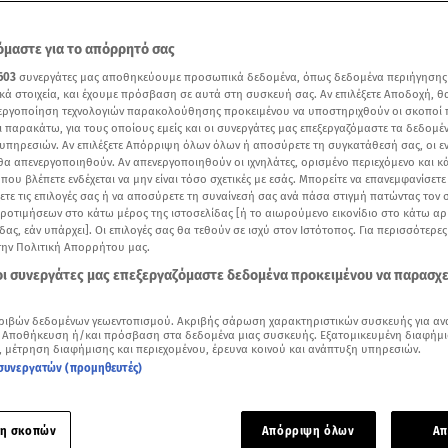
μαστε για το απόρρητό σας
603
συνεργάτες μας αποθηκεύουμε προσωπικά δεδομένα, όπως δεδομένα περιήγησης
κά στοιχεία, και έχουμε πρόσβαση σε αυτά στη συσκευή σας. Αν επιλέξετε Αποδοχή, θ
νεργοποίηση τεχνολογιών παρακολούθησης προκειμένου να υποστηριχθούν οι σκοποί
ι παρακάτω, για τους οποίους εμείς και οι συνεργάτες μας επεξεργαζόμαστε τα δεδομέ
υπηρεσιών. Αν επιλέξετε Απόρριψη όλων όλων ή αποσύρετε τη συγκατάθεσή σας, οι ε
 θα απενεργοποιηθούν. Αν απενεργοποιηθούν οι ιχνηλάτες, ορισμένο περιεχόμενο και κά
 που βλέπετε ενδέχεται να μην είναι τόσο σχετικές με εσάς. Μπορείτε να επανεμφανίσετ
ξετε τις επιλογές σας ή να αποσύρετε τη συναίνεσή σας ανά πάσα στιγμή πατώντας τον
προτιμήσεων στο κάτω μέρος της ιστοσελίδας [ή το αιωρούμενο εικονίδιο στο κάτω α
δας, εάν υπάρχει]. Οι επιλογές σας θα τεθούν σε ισχύ στον Ιστότοπος. Για περισσότερε
την Πολιτική Απορρήτου μας.
 οι συνεργάτες μας επεξεργαζόμαστε δεδομένα προκειμένου να παρασχ
Δείτε περισσότερα άρθρα μας στα αποτελέσματα αναζήτησης
Add star.gr on Google
ριβών δεδομένων γεωεντοπισμού. Ακριβής σάρωση χαρακτηριστικών συσκευής για αν
 Αποθήκευση ή/και πρόσβαση στα δεδομένα μιας συσκευής. Εξατομικευμένη διαφήμι
, μέτρηση διαφήμισης και περιεχομένου, έρευνα κοινού και ανάπτυξη υπηρεσιών.
συνεργατών (προμηθευτές)
ς: H απάντησή του στις δηλώσεις της Φιλοθέης Μωβ και της Χριστίνας Μαραγκόζη/
 «Πάμε Δανάη»
η σκοπών
Απόρριψη όλων
Απ
ή του έδωσε ο
Γιάννης Βαρδής
σχετικά με τις δηλώσεις που 