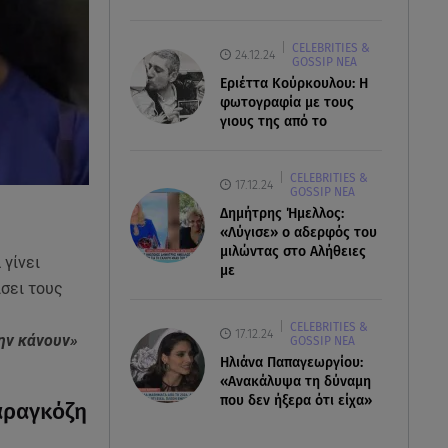
CELEBRITIES &
24.12.24
GOSSIP ΝΕΑ
Εριέττα Κούρκουλου: Η
φωτογραφία με τους
γιους της από το
CELEBRITIES &
17.12.24
GOSSIP ΝΕΑ
Δημήτρης Ήμελλος:
«Λύγισε» ο αδερφός του
μιλώντας στο Αλήθειες
 γίνει
με
ίσει τους
CELEBRITIES &
17.12.24
ην κάνουν»
GOSSIP ΝΕΑ
Ηλιάνα Παπαγεωργίου:
«Ανακάλυψα τη δύναμη
που δεν ήξερα ότι είχα»
Μαραγκόζη