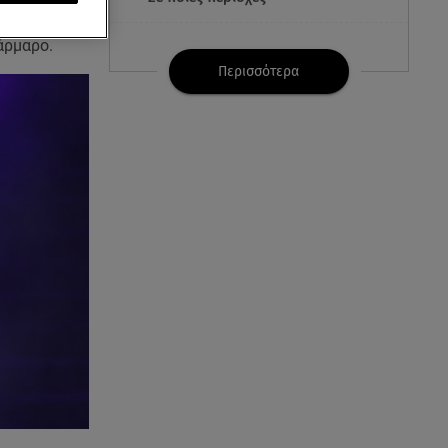
κόζη, για τη
άρμαρο.
07.08.26 , 21:32
Κρήτη: Τουρίστας ρωτούσε
Περισσότερα
πόσο να πληρώσει για να
ασελγήσει σε 10χρονη
07.08.26 , 21:17
Κλήρωση Eurojackpot
7/8/2026: Οι τυχεροί αριθμοί για
τα 32.000.000 ευρώ
07.08.26 , 21:03
Σε τρία επίπεδα οι παραβιάσεις
της Τουρκίας στο Αιγαίο
07.08.26 , 21:00
MINI Aceman E: Τα αξεσουάρ για
περιπετειώδεις διαδρομές