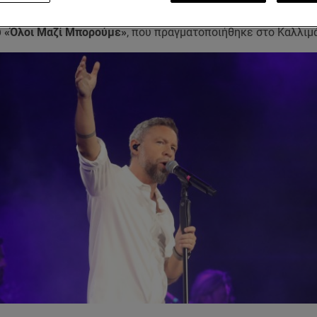
ύντροφο του πατέρα του,
Φιλοθέη Μωβ
, και η Χριστίνα Μαραγ
υ «Όλοι Μαζί Μπορούμε»
, που πραγματοποιήθηκε στο Καλλιμ