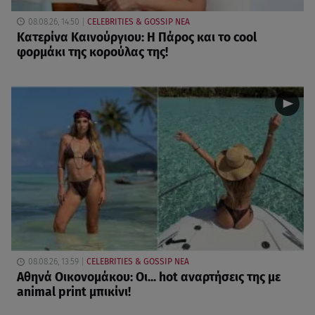
08.08.26, 14:50
CELEBRITIES & GOSSIP ΝΕΑ
Κατερίνα Καινούργιου: Η Πάρος και το cool
φορμάκι της κορούλας της!
08.08.26, 13:59
CELEBRITIES & GOSSIP ΝΕΑ
Αθηνά Οικονομάκου: Οι... hot αναρτήσεις της με
animal print μπικίνι!