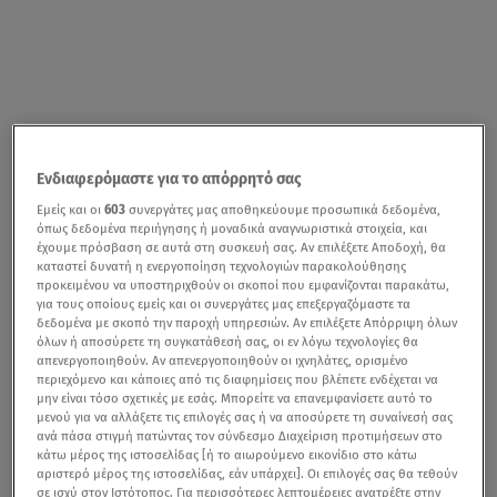
Ενδιαφερόμαστε για το απόρρητό σας
Εμείς και οι
603
συνεργάτες μας αποθηκεύουμε προσωπικά δεδομένα,
όπως δεδομένα περιήγησης ή μοναδικά αναγνωριστικά στοιχεία, και
έχουμε πρόσβαση σε αυτά στη συσκευή σας. Αν επιλέξετε Αποδοχή, θα
καταστεί δυνατή η ενεργοποίηση τεχνολογιών παρακολούθησης
προκειμένου να υποστηριχθούν οι σκοποί που εμφανίζονται παρακάτω,
για τους οποίους εμείς και οι συνεργάτες μας επεξεργαζόμαστε τα
δεδομένα με σκοπό την παροχή υπηρεσιών. Αν επιλέξετε Απόρριψη όλων
όλων ή αποσύρετε τη συγκατάθεσή σας, οι εν λόγω τεχνολογίες θα
απενεργοποιηθούν. Αν απενεργοποιηθούν οι ιχνηλάτες, ορισμένο
περιεχόμενο και κάποιες από τις διαφημίσεις που βλέπετε ενδέχεται να
μην είναι τόσο σχετικές με εσάς. Μπορείτε να επανεμφανίσετε αυτό το
μενού για να αλλάξετε τις επιλογές σας ή να αποσύρετε τη συναίνεσή σας
ανά πάσα στιγμή πατώντας τον σύνδεσμο Διαχείριση προτιμήσεων στο
κάτω μέρος της ιστοσελίδας [ή το αιωρούμενο εικονίδιο στο κάτω
αριστερό μέρος της ιστοσελίδας, εάν υπάρχει]. Οι επιλογές σας θα τεθούν
σε ισχύ στον Ιστότοπος. Για περισσότερες λεπτομέρειες ανατρέξτε στην