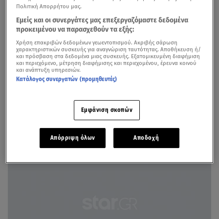
Πολιτική Απορρήτου μας.
Εμείς και οι συνεργάτες μας επεξεργαζόμαστε δεδομένα
προκειμένου να παρασχεθούν τα εξής:
Χρήση επακριβών δεδομένων γεωεντοπισμού. Ακριβής σάρωση
χαρακτηριστικών συσκευής για αναγνώριση ταυτότητας. Αποθήκευση ή/
και πρόσβαση στα δεδομένα μιας συσκευής. Εξατομικευμένη διαφήμιση
και περιεχόμενο, μέτρηση διαφήμισης και περιεχομένου, έρευνα κοινού
και ανάπτυξη υπηρεσιών.
Κατάλογος συνεργατών (προμηθευτές)
Δείτε ολες τις φωτογραφίες της Βίκυς Κάβουρα και του Γιώργου Τζαβέλλα
Εμφάνιση σκοπών
Την Κυριακή 14 Μαΐου, η ΑΕΚ γιόρτασε την κατάκτηση
του πρωταθλήματος 2022-23
.
Απόρριψη όλων
Αποδοχή