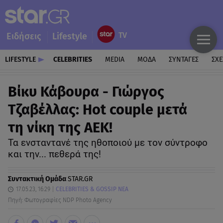
Ειδήσεις
Lifestyle
LIFESTYLE
CELEBRITIES
MEDIA
ΜΟΔΑ
ΣΥΝΤΑΓΕΣ
ΣΧΕ
Βίκυ Κάβουρα - Γιώργος
Τζαβέλλας: Hot couple μετά
τη νίκη της ΑΕΚ!
Τα ενσταντανέ της ηθοποιού με τον σύντροφο
και την... πεθερά της!
Συντακτική Ομάδα
STAR.GR
17.05.23, 16:29
CELEBRITIES & GOSSIP ΝΕΑ
Πηγή: Φωτογραφίες NDP Photo Agency