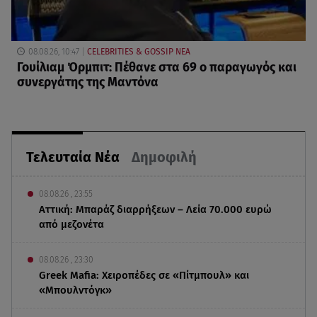
08.08.26, 10:47
CELEBRITIES & GOSSIP ΝΕΑ
Γουίλιαμ Όρμπιτ: Πέθανε στα 69 ο παραγωγός και
συνεργάτης της Μαντόνα
Τελευταία Νέα
Δημοφιλή
08.08.26 , 23:55
Αττική: Μπαράζ διαρρήξεων – Λεία 70.000 ευρώ
από μεζονέτα
08.08.26 , 23:30
Greek Mafia: Χειροπέδες σε «Πίτμπουλ» και
«Μπουλντόγκ»