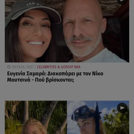
08.08.26, 16:07
CELEBRITIES & GOSSIP ΝΕΑ
Ευγενία Σαμαρά: Διακοπάρει με τον Νίκο
Μουτσινά - Πού βρίσκονται;