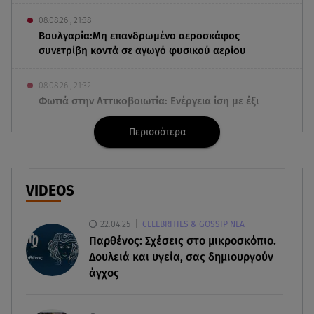
08.08.26 , 21:38
Βουλγαρία:Μη επανδρωμένο αεροσκάφος
συνετρίβη κοντά σε αγωγό φυσικού αερίου
08.08.26 , 21:32
Φωτιά στην Αττικοβοιωτία: Ενέργεια ίση με έξι
ατομικές βόμβες
Περισσότερα
08.08.26 , 21:20
«Ισλαμικό ΝΑΤΟ»: Πώς επηρεάζεται η Ελλάδα
από τη νέα συμμαχία
VIDEOS
08.08.26 , 19:19
22.04.25
CELEBRITIES & GOSSIP ΝΕΑ
Τραγωδία στην Πάρο: Νεκρό 4χρονο παιδί σε
Παρθένος: Σχέσεις στο μικροσκόπιο.
πισίνα
Δουλειά και υγεία, σας δημιουργούν
άγχος
08.08.26 , 18:51
BYD: Στην 91η θέση της λίστας Fortune Global
500 για το 2026