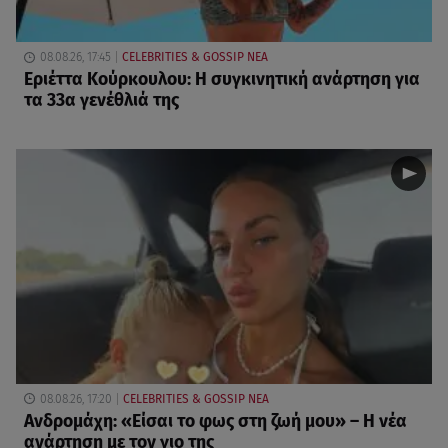
08.08.26, 17:45
CELEBRITIES & GOSSIP ΝΕΑ
Εριέττα Κούρκουλου: Η συγκινητική ανάρτηση για
τα 33α γενέθλιά της
08.08.26, 17:20
CELEBRITIES & GOSSIP ΝΕΑ
Ανδρομάχη: «Είσαι το φως στη ζωή μου» – Η νέα
ανάρτηση με τον γιο της