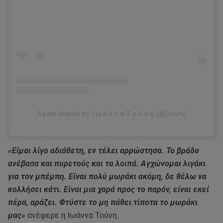
A post shared by Ι ω ά ν ν α Τ ο ύ ν η (@j.touni)
«Είμαι λίγο αδιάθετη, εν τέλει αρρώστησα. Το βράδυ
ανέβασα και πυρετούς και τα λοιπά. Αγχώνομαι λιγάκι
για τον μπέμπη. Είναι πολύ μωράκι ακόμη, δε θέλω να
κολλήσει κάτι. Είναι μια χαρά προς το παρόν, είναι εκεί
πέρα, αράζει. Φτύστε το μη πάθει τίποτα το μωράκι
μας»
ανέφερε η Ιωάννα Τούνη.