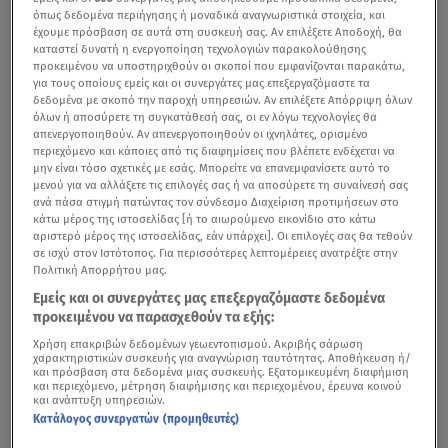
όπως δεδομένα περιήγησης ή μοναδικά αναγνωριστικά στοιχεία, και
έχουμε πρόσβαση σε αυτά στη συσκευή σας. Αν επιλέξετε Αποδοχή, θα
καταστεί δυνατή η ενεργοποίηση τεχνολογιών παρακολούθησης
προκειμένου να υποστηριχθούν οι σκοποί που εμφανίζονται παρακάτω,
για τους οποίους εμείς και οι συνεργάτες μας επεξεργαζόμαστε τα
δεδομένα με σκοπό την παροχή υπηρεσιών. Αν επιλέξετε Απόρριψη όλων
όλων ή αποσύρετε τη συγκατάθεσή σας, οι εν λόγω τεχνολογίες θα
απενεργοποιηθούν. Αν απενεργοποιηθούν οι ιχνηλάτες, ορισμένο
περιεχόμενο και κάποιες από τις διαφημίσεις που βλέπετε ενδέχεται να
μην είναι τόσο σχετικές με εσάς. Μπορείτε να επανεμφανίσετε αυτό το
μενού για να αλλάξετε τις επιλογές σας ή να αποσύρετε τη συναίνεσή σας
ανά πάσα στιγμή πατώντας τον σύνδεσμο Διαχείριση προτιμήσεων στο
κάτω μέρος της ιστοσελίδας [ή το αιωρούμενο εικονίδιο στο κάτω
αριστερό μέρος της ιστοσελίδας, εάν υπάρχει]. Οι επιλογές σας θα τεθούν
σε ισχύ στον Ιστότοπος. Για περισσότερες λεπτομέρειες ανατρέξτε στην
Πολιτική Απορρήτου μας.
Εμείς και οι συνεργάτες μας επεξεργαζόμαστε δεδομένα
προκειμένου να παρασχεθούν τα εξής:
Χρήση επακριβών δεδομένων γεωεντοπισμού. Ακριβής σάρωση
χαρακτηριστικών συσκευής για αναγνώριση ταυτότητας. Αποθήκευση ή/
και πρόσβαση στα δεδομένα μιας συσκευής. Εξατομικευμένη διαφήμιση
και περιεχόμενο, μέτρηση διαφήμισης και περιεχομένου, έρευνα κοινού
και ανάπτυξη υπηρεσιών.
Κατάλογος συνεργατών (προμηθευτές)