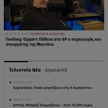
08.08.26, 10:47
CELEBRITIES & GOSSIP ΝΕΑ
Γουίλιαμ Όρμπιτ: Πέθανε στα 69 ο παραγωγός και
συνεργάτης της Μαντόνα
Τελευταία Νέα
Δημοφιλή
09.08.26 , 03:00
Εορτολόγιο: Ποιοι γιορτάζουν στις 9 Αυγούστου
08.08.26 , 23:55
Αττική: Μπαράζ διαρρήξεων – Λεία 70.000 ευρώ