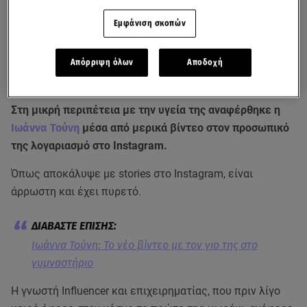
Εμφάνιση σκοπών
Απόρριψη όλων
Αποδοχή
Στη μικρή περιπέτεια με την υγεία της αναφέρθηκε η
Ιωάννα Τούνη
μέσα από μερικά βίντεο στον προσωπικό
της λογαριασμό στο Instagram.
Όπως αποκάλυψε με stories στο Instagram, είναι
άρρωστη και έχει πυρετό.
Ιωάννα Τούνη: Το νέο βίντεο με τον γιο της στο
γυμναστήριο
Η γνωστή Influencer και επιχειρηματίας, που πριν λίγο