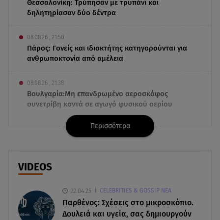
Θεσσαλονίκη: Τρύπησαν με τρυπάνι και
δηλητηρίασαν δύο δέντρα
08.08.26 , 21:50
Πάρος: Γονείς και ιδιοκτήτης κατηγορούνται για
ανθρωποκτονία από αμέλεια
08.08.26 , 21:38
Βουλγαρία:Μη επανδρωμένο αεροσκάφος
συνετρίβη κοντά σε αγωγό φυσικού αερίου
Περισσότερα
08.08.26 , 21:32
Φωτιά στην Αττικοβοιωτία: Ενέργεια ίση με έξι
ατομικές βόμβες
VIDEOS
08.08.26 , 21:20
«Ισλαμικό ΝΑΤΟ»: Πώς επηρεάζεται η Ελλάδα
22.04.25
CELEBRITIES & GOSSIP ΝΕΑ
από τη νέα συμμαχία
Παρθένος: Σχέσεις στο μικροσκόπιο.
Δουλειά και υγεία, σας δημιουργούν