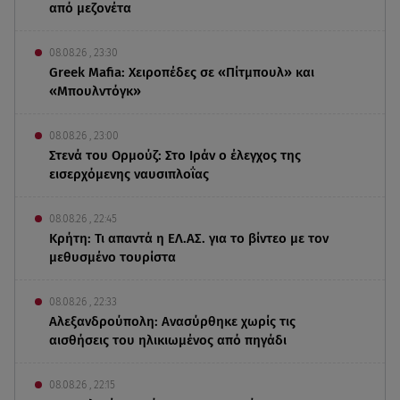
από μεζονέτα
08.08.26 , 23:30
Greek Mafia: Χειροπέδες σε «Πίτμπουλ» και
«Μπουλντόγκ»
08.08.26 , 23:00
Στενά του Ορμούζ: Στο Ιράν ο έλεγχος της
εισερχόμενης ναυσιπλοΐας
08.08.26 , 22:45
Κρήτη: Τι απαντά η ΕΛ.ΑΣ. για το βίντεο με τον
μεθυσμένο τουρίστα
08.08.26 , 22:33
Αλεξανδρούπολη: Ανασύρθηκε χωρίς τις
αισθήσεις του ηλικιωμένος από πηγάδι
08.08.26 , 22:15