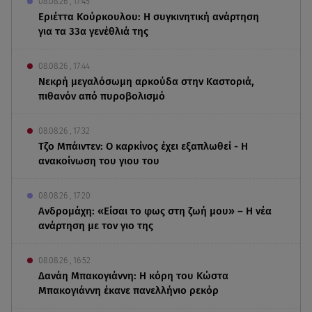
08.08.26 , 17:45
Εριέττα Κούρκουλου: Η συγκινητική ανάρτηση
για τα 33α γενέθλιά της
08.08.26 , 17:44
Νεκρή μεγαλόσωμη αρκούδα στην Καστοριά,
πιθανόν από πυροβολισμό
08.08.26 , 17:32
Τζο Μπάιντεν: Ο καρκίνος έχει εξαπλωθεί - Η
ανακοίνωση του γιου του
08.08.26 , 17:20
Ανδρομάχη: «Είσαι το φως στη ζωή μου» – Η νέα
ανάρτηση με τον γιο της
08.08.26 , 16:52
Δανάη Μπακογιάννη: Η κόρη του Κώστα
Μπακογιάννη έκανε πανελλήνιο ρεκόρ