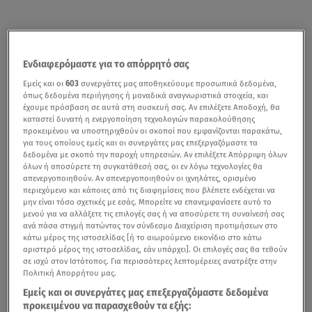
Ενδιαφερόμαστε για το απόρρητό σας
Εμείς και οι
603
συνεργάτες μας αποθηκεύουμε προσωπικά δεδομένα,
όπως δεδομένα περιήγησης ή μοναδικά αναγνωριστικά στοιχεία, και
έχουμε πρόσβαση σε αυτά στη συσκευή σας. Αν επιλέξετε Αποδοχή, θα
καταστεί δυνατή η ενεργοποίηση τεχνολογιών παρακολούθησης
προκειμένου να υποστηριχθούν οι σκοποί που εμφανίζονται παρακάτω,
για τους οποίους εμείς και οι συνεργάτες μας επεξεργαζόμαστε τα
δεδομένα με σκοπό την παροχή υπηρεσιών. Αν επιλέξετε Απόρριψη όλων
όλων ή αποσύρετε τη συγκατάθεσή σας, οι εν λόγω τεχνολογίες θα
απενεργοποιηθούν. Αν απενεργοποιηθούν οι ιχνηλάτες, ορισμένο
περιεχόμενο και κάποιες από τις διαφημίσεις που βλέπετε ενδέχεται να
μην είναι τόσο σχετικές με εσάς. Μπορείτε να επανεμφανίσετε αυτό το
μενού για να αλλάξετε τις επιλογές σας ή να αποσύρετε τη συναίνεσή σας
ανά πάσα στιγμή πατώντας τον σύνδεσμο Διαχείριση προτιμήσεων στο
κάτω μέρος της ιστοσελίδας [ή το αιωρούμενο εικονίδιο στο κάτω
αριστερό μέρος της ιστοσελίδας, εάν υπάρχει]. Οι επιλογές σας θα τεθούν
σε ισχύ στον Ιστότοπος. Για περισσότερες λεπτομέρειες ανατρέξτε στην
Πολιτική Απορρήτου μας.
Εμείς και οι συνεργάτες μας επεξεργαζόμαστε δεδομένα
προκειμένου να παρασχεθούν τα εξής: