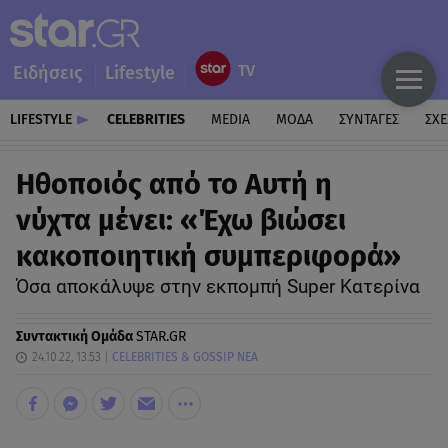
Ειδήσεις
Lifestyle
LIFESTYLE
CELEBRITIES
MEDIA
ΜΟΔΑ
ΣΥΝΤΑΓΕΣ
ΣΧΕ
Ηθοποιός από το Αυτή η
νύχτα μένει: «Έχω βιώσει
κακοποιητική συμπεριφορά»
Όσα αποκάλυψε στην εκπομπή Super Κατερίνα
Συντακτική Ομάδα
STAR.GR
24.10.22, 13:53
CELEBRITIES & GOSSIP ΝΕΑ