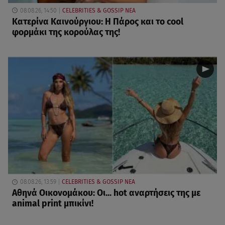
08.08.26, 14:50
CELEBRITIES & GOSSIP ΝΕΑ
Κατερίνα Καινούργιου: Η Πάρος και το cool
φορμάκι της κορούλας της!
08.08.26, 13:59
CELEBRITIES & GOSSIP ΝΕΑ
Αθηνά Οικονομάκου: Οι... hot αναρτήσεις της με
animal print μπικίνι!