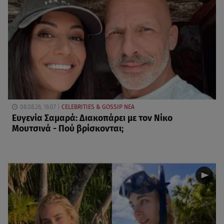
08.08.26, 16:07
CELEBRITIES & GOSSIP ΝΕΑ
Ευγενία Σαμαρά: Διακοπάρει με τον Νίκο
Μουτσινά - Πού βρίσκονται;