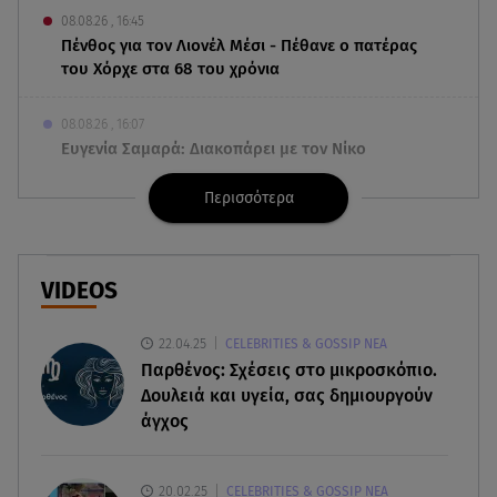
08.08.26 , 16:45
Πένθος για τον Λιονέλ Μέσι - Πέθανε ο πατέρας
του Χόρχε στα 68 του χρόνια
08.08.26 , 16:07
Ευγενία Σαμαρά: Διακοπάρει με τον Νίκο
Μουτσινά - Πού βρίσκονται;
Περισσότερα
08.08.26 , 16:00
Back to black: η διαχρονική αξία του μαύρου
στην καλοκαιρινή γκαρνταρόμπα
VIDEOS
08.08.26 , 15:20
22.04.25
CELEBRITIES & GOSSIP ΝΕΑ
Δούκισσα Νομικού: Από τη Μύκονο «πετάχτηκε»
Παρθένος: Σχέσεις στο μικροσκόπιο.
στη Γαλλική Πολυνησία!
Δουλειά και υγεία, σας δημιουργούν
άγχος
08.08.26 , 15:01
Λυκαβηττός: Σε 57χρονη γυναίκα ανήκει η σορός
που βρέθηκε σε σπηλιά
20.02.25
CELEBRITIES & GOSSIP ΝΕΑ