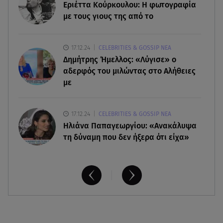
Αθηνά Οικονομάκου από την Μπόρα Μπόρα:
Εριέττα Κούρκουλου: Η φωτογραφία
«Έσκασε όλη η κούραση του χειμώνα»
με τους γιους της από το
06.08.26 , 20:04
17.12.24
CELEBRITIES & GOSSIP ΝΕΑ
Σαμοθράκη: Συγκλονιστική διάσωση 15χρονης
Δημήτρης Ήμελλος: «Λύγισε» ο
από δύσβατο φαράγγι
αδερφός του μιλώντας στο Αλήθειες
με
17.12.24
CELEBRITIES & GOSSIP ΝΕΑ
Ηλιάνα Παπαγεωργίου: «Ανακάλυψα
τη δύναμη που δεν ήξερα ότι είχα»