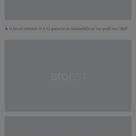
Ο Earvin Johnson III ή Ε.J φαίνεται να διασκεδάζει με την ψυζή του/ NDP