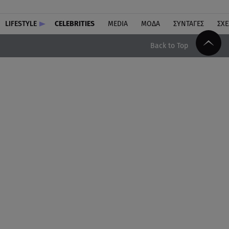
LIFESTYLE
CELEBRITIES
MEDIA
ΜΟΔΑ
ΣΥΝΤΑΓΕΣ
ΣΧΕ
Back to Top