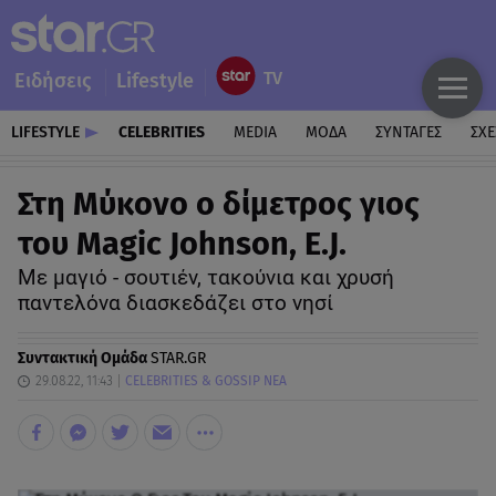
Ειδήσεις
Lifestyle
LIFESTYLE
CELEBRITIES
MEDIA
ΜΟΔΑ
ΣΥΝΤΑΓΕΣ
ΣΧΕ
Στη Μύκονο ο δίμετρος γιος
του Magic Johnson, E.J.
Με μαγιό - σουτιέν, τακούνια και χρυσή
παντελόνα διασκεδάζει στο νησί
Συντακτική Ομάδα
STAR.GR
29.08.22, 11:43
CELEBRITIES & GOSSIP ΝΕΑ