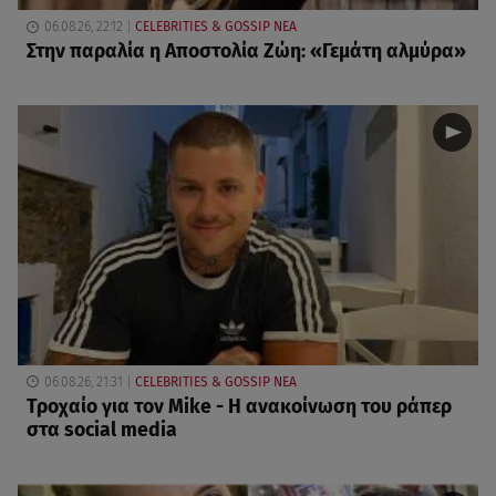
06.08.26, 22:12
CELEBRITIES & GOSSIP ΝΕΑ
Στην παραλία η Αποστολία Ζώη: «Γεμάτη αλμύρα»
06.08.26, 21:31
CELEBRITIES & GOSSIP ΝΕΑ
Τροχαίο για τον Mike - Η ανακοίνωση του ράπερ
στα social media