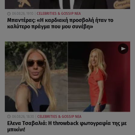
06.08.26, 19:10
CELEBRITIES & GOSSIP ΝΕΑ
Μπαντέρας: «Η καρδιακή προσβολή ήταν το
καλύτερο πράγμα που μου συνέβη»
06.08.26, 18:30
CELEBRITIES & GOSSIP ΝΕΑ
Ελενα Τσαβαλιά: Η throwback φωτογραφία της με
μπικίνι!