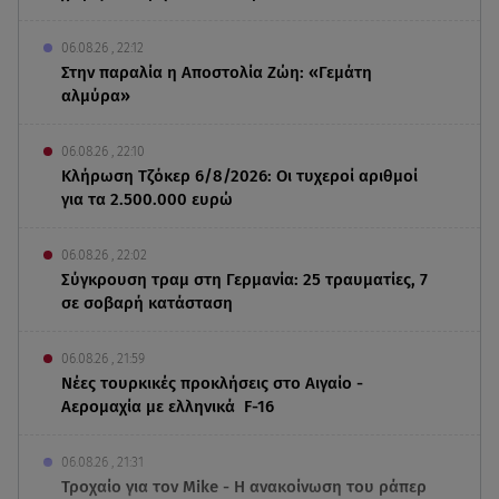
06.08.26 , 22:12
Στην παραλία η Αποστολία Ζώη: «Γεμάτη
αλμύρα»
06.08.26 , 22:10
Κλήρωση Τζόκερ 6/8/2026: Οι τυχεροί αριθμοί
για τα 2.500.000 ευρώ
06.08.26 , 22:02
Σύγκρουση τραμ στη Γερμανία: 25 τραυματίες, 7
σε σοβαρή κατάσταση
06.08.26 , 21:59
Νέες τουρκικές προκλήσεις στο Αιγαίο -
Αερομαχία με ελληνικά F-16
06.08.26 , 21:31
Τροχαίο για τον Mike - Η ανακοίνωση του ράπερ