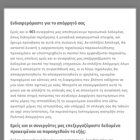
Ενδιαφερόμαστε για το απόρρητό σας
Εμείς και οι
603
συνεργάτες μας αποθηκεύουμε προσωπικά δεδομένα,
όπως δεδομένα περιήγησης ή μοναδικά αναγνωριστικά στοιχεία, και
έχουμε πρόσβαση σε αυτά στη συσκευή σας. Αν επιλέξετε Αποδοχή, θα
καταστεί δυνατή η ενεργοποίηση τεχνολογιών παρακολούθησης
προκειμένου να υποστηριχθούν οι σκοποί που εμφανίζονται παρακάτω,
για τους οποίους εμείς και οι συνεργάτες μας επεξεργαζόμαστε τα
δεδομένα με σκοπό την παροχή υπηρεσιών. Αν επιλέξετε Απόρριψη όλων
όλων ή αποσύρετε τη συγκατάθεσή σας, οι εν λόγω τεχνολογίες θα
απενεργοποιηθούν. Αν απενεργοποιηθούν οι ιχνηλάτες, ορισμένο
περιεχόμενο και κάποιες από τις διαφημίσεις που βλέπετε ενδέχεται να
μην είναι τόσο σχετικές με εσάς. Μπορείτε να επανεμφανίσετε αυτό το
μενού για να αλλάξετε τις επιλογές σας ή να αποσύρετε τη συναίνεσή σας
ανά πάσα στιγμή πατώντας τον σύνδεσμο Διαχείριση προτιμήσεων στο
κάτω μέρος της ιστοσελίδας [ή το αιωρούμενο εικονίδιο στο κάτω
αριστερό μέρος της ιστοσελίδας, εάν υπάρχει]. Οι επιλογές σας θα τεθούν
σε ισχύ στον Ιστότοπος. Για περισσότερες λεπτομέρειες ανατρέξτε στην
Πολιτική Απορρήτου μας.
Εμείς και οι συνεργάτες μας επεξεργαζόμαστε δεδομένα
προκειμένου να παρασχεθούν τα εξής:
Χρήση επακριβών δεδομένων γεωεντοπισμού. Ακριβής σάρωση