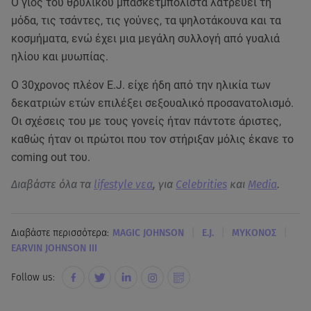
Ο γιος του θρυλικού μπασκετμπολίστα λατρεύει τη
μόδα, τις τσάντες, τις γούνες, τα ψηλοτάκουνα και τα
κοσμήματα, ενώ έχει μια μεγάλη συλλογή από γυαλιά
ηλίου και μυωπίας.
Ο 30χρονος πλέον E.J. είχε ήδη από την ηλικία των
δεκατριών ετών επιλέξει σεξουαλικό προσανατολισμό.
Οι σχέσεις του με τους γονείς ήταν πάντοτε άριστες,
καθώς ήταν οι πρώτοι που τον στήριξαν μόλις έκανε το
coming out του.
Διαβάστε όλα τα
lifestyle νεα
, για
Celebrities
και
Media
.
|
|
|
Διαβάστε περισσότερα:
MAGIC JOHNSON
E.J.
ΜΥΚΟΝΟΣ
EARVIN JOHNSON III
Follow us: