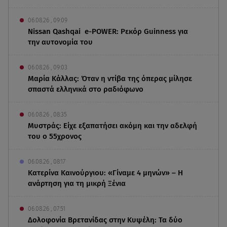
06.08.26 , 09:09
Nissan Qashqai e-POWER: Ρεκόρ Guinness για
την αυτονομία του
06.08.26 , 09:03
Μαρία Κάλλας: Όταν η ντίβα της όπερας μίλησε
σπαστά ελληνικά στο ραδιόφωνο
06.08.26 , 08:35
Μυστράς: Είχε εξαπατήσει ακόμη και την αδελφή
του ο 55χρονος
06.08.26 , 08:17
Κατερίνα Καινούργιου: «Γίναμε 4 μηνών» – Η
ανάρτηση για τη μικρή Ξένια
06.08.26 , 07:51
Δολοφονία Βρετανίδας στην Κυψέλη: Τα δύο