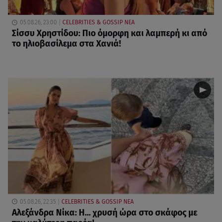
05.08.26, 23:00
CELEBRITIES & GOSSIP ΝΕΑ
Σίσσυ Χρηστίδου: Πιο όμορφη και λαμπερή κι από
το ηλιοβασίλεμα στα Χανιά!
05.08.26, 22:35
CELEBRITIES & GOSSIP ΝΕΑ
Αλεξάνδρα Νίκα: Η... χρυσή ώρα στο σκάφος με