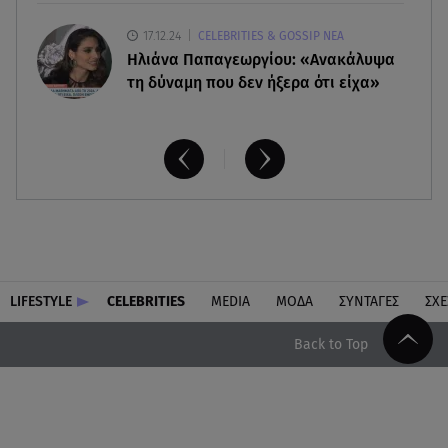
17.12.24
CELEBRITIES & GOSSIP ΝΕΑ
Ηλιάνα Παπαγεωργίου: «Ανακάλυψα
τη δύναμη που δεν ήξερα ότι είχα»
LIFESTYLE
CELEBRITIES
MEDIA
ΜΟΔΑ
ΣΥΝΤΑΓΕΣ
ΣΧΕ
Back to Top