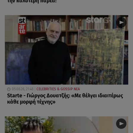
την καλύτερη παρέα!
05.08.26, 21:48
CELEBRITIES & GOSSIP ΝΕΑ
Starte - Γιώργος Δουατζής: «Με θέλγει ιδιαιτέρως
κάθε μορφή τέχνης»