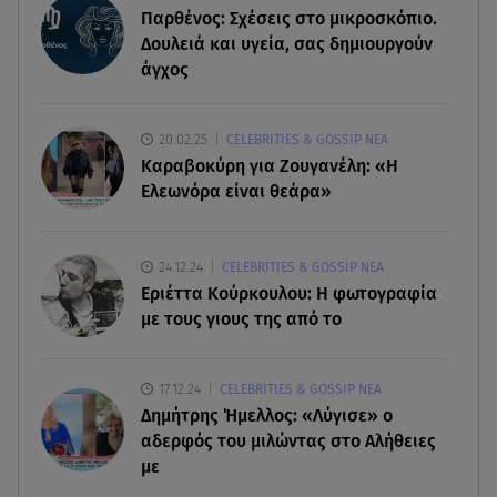
Παρθένος: Σχέσεις στο μικροσκόπιο.
05.08.26 , 23:00
Δουλειά και υγεία, σας δημιουργούν
Σίσσυ Χρηστίδου: Πιο όμορφη και λαμπερή κι
άγχος
από το ηλιοβασίλεμα στα Χανιά!
05.08.26 , 22:36
20.02.25
CELEBRITIES & GOSSIP ΝΕΑ
Μακελειό σε σπίτι στη Βόρεια Καρολίνα: Νεκρά
Καραβοκύρη για Ζουγανέλη: «Η
τρία μέλη οικογένειας
Ελεωνόρα είναι θεάρα»
05.08.26 , 22:35
Αλεξάνδρα Νίκα: Η... χρυσή ώρα στο σκάφος με
24.12.24
CELEBRITIES & GOSSIP ΝΕΑ
την καλύτερη παρέα!
Εριέττα Κούρκουλου: Η φωτογραφία
με τους γιους της από το
05.08.26 , 22:27
Πόρτο Ράφτη: Bίντεο Ντοκουμέντο Από Το
17.12.24
CELEBRITIES & GOSSIP ΝΕΑ
Θανατηφόρο Τροχαίο
Δημήτρης Ήμελλος: «Λύγισε» ο
αδερφός του μιλώντας στο Αλήθειες
με