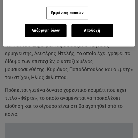
Εμφάνιση σκοπών
Απόρριψη όλων
Αποδοχή
Το νέο του single μας παρουσιάζει ο Κρητικός
ερμηνευτής, Λευτέρης Ντελής, το οποίο έχει γράψει το
δίδυμο των επιτυχιών, ο καταξιωμένος
μουσικοσυνθέτης, Κυριάκος Παπαδόπουλος και ο «μετρ»
του στίχου, Ηλίας Φιλίππου.
Πρόκειται για ένα δυνατό χορευτικό κομμάτι που έχει
τίτλο «Φέρτε», το οποίο αναμένεται να προκαλέσει
αίσθηση και το σίγουρο είναι ότι θα αγαπηθεί από το
κοινό.