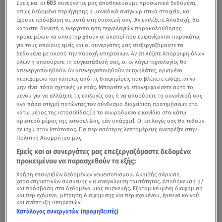
Εμείς και οι
603
συνεργάτες μας αποθηκεύουμε προσωπικά δεδομένα,
όπως δεδομένα περιήγησης ή μοναδικά αναγνωριστικά στοιχεία, και
έχουμε πρόσβαση σε αυτά στη συσκευή σας. Αν επιλέξετε Αποδοχή, θα
καταστεί δυνατή η ενεργοποίηση τεχνολογιών παρακολούθησης
προκειμένου να υποστηριχθούν οι σκοποί που εμφανίζονται παρακάτω,
για τους οποίους εμείς και οι συνεργάτες μας επεξεργαζόμαστε τα
δεδομένα με σκοπό την παροχή υπηρεσιών. Αν επιλέξετε Απόρριψη όλων
όλων ή αποσύρετε τη συγκατάθεσή σας, οι εν λόγω τεχνολογίες θα
απενεργοποιηθούν. Αν απενεργοποιηθούν οι ιχνηλάτες, ορισμένο
περιεχόμενο και κάποιες από τις διαφημίσεις που βλέπετε ενδέχεται να
μην είναι τόσο σχετικές με εσάς. Μπορείτε να επανεμφανίσετε αυτό το
μενού για να αλλάξετε τις επιλογές σας ή να αποσύρετε τη συναίνεσή σας
ανά πάσα στιγμή πατώντας τον σύνδεσμο Διαχείριση προτιμήσεων στο
κάτω μέρος της ιστοσελίδας [ή το αιωρούμενο εικονίδιο στο κάτω
αριστερό μέρος της ιστοσελίδας, εάν υπάρχει]. Οι επιλογές σας θα τεθούν
σε ισχύ στον Ιστότοπος. Για περισσότερες λεπτομέρειες ανατρέξτε στην
Πολιτική Απορρήτου μας.
Εμείς και οι συνεργάτες μας επεξεργαζόμαστε δεδομένα
προκειμένου να παρασχεθούν τα εξής:
Χρήση επακριβών δεδομένων γεωεντοπισμού. Ακριβής σάρωση
χαρακτηριστικών συσκευής για αναγνώριση ταυτότητας. Αποθήκευση ή/
και πρόσβαση στα δεδομένα μιας συσκευής. Εξατομικευμένη διαφήμιση
και περιεχόμενο, μέτρηση διαφήμισης και περιεχομένου, έρευνα κοινού
και ανάπτυξη υπηρεσιών.
Κατάλογος συνεργατών (προμηθευτές)