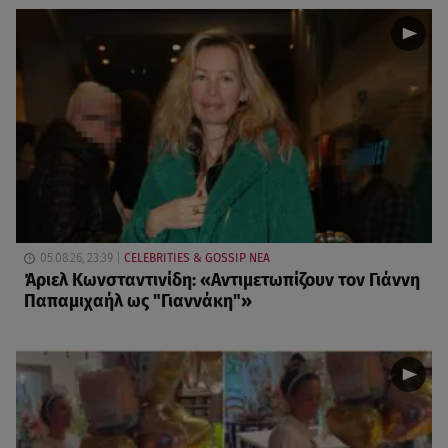
05.08.26, 23:39
CELEBRITIES & GOSSIP ΝΕΑ
Άριελ Κωνσταντινίδη: «Αντιμετωπίζουν τον Γιάννη
Παπαμιχαήλ ως "Γιαννάκη"»