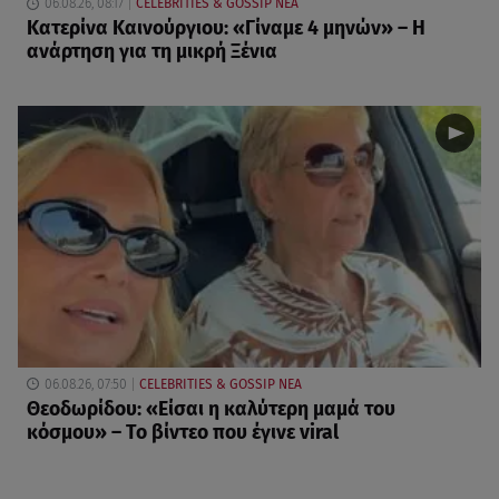
06.08.26, 08:17
CELEBRITIES & GOSSIP ΝΕΑ
Κατερίνα Καινούργιου: «Γίναμε 4 μηνών» – Η
ανάρτηση για τη μικρή Ξένια
06.08.26, 07:50
CELEBRITIES & GOSSIP ΝΕΑ
Θεοδωρίδου: «Είσαι η καλύτερη μαμά του
κόσμου» – Το βίντεο που έγινε viral