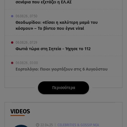
σενάρια που εξετάζει η ΕΛ.ΑΣ
06.08.26 , 07:50
Θεοδωρίδου: «Είσαι η καλύτερη μαμά του
κόσμου» – Το βίντεο που έγινε viral
06.08.26 , 07:29
Φωτιά τώρα στη Σητεία - Ήχησε το 112
06.08.26 , 03:00
Εορτολόγιο: Ποιοι γιορτάζουν στις 6 Αυγούστου
05.08.26 , 23:39
Περισσότερα
Άριελ Κωνσταντινίδη: «Αντιμετωπίζουν τον
Γιάννη Παπαμιχαήλ ως "Γιαννάκη"»
05.08.26 , 23:20
VIDEOS
Η Μέγκαν Μαρκλ έγινε 45! Ο ξέφρενος χορός με
τιάρα μέσα στο σπίτι της
22.04.25
CELEBRITIES & GOSSIP ΝΕΑ