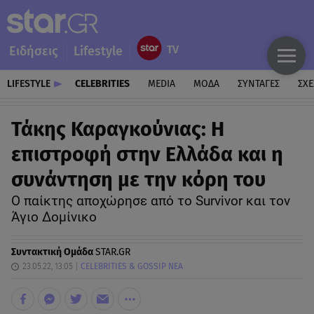
Ειδήσεις
Lifestyle
LIFESTYLE
CELEBRITIES
MEDIA
ΜΟΔΑ
ΣΥΝΤΑΓΕΣ
ΣΧΕ
Τάκης Καραγκούνιας: Η
επιστροφή στην Ελλάδα και η
συνάντηση με την κόρη του
Ο παίκτης αποχώρησε από το Survivor και τον
Άγιο Δομίνικο
Συντακτική Ομάδα
STAR.GR
23.05.22, 13:05
CELEBRITIES & GOSSIP ΝΕΑ