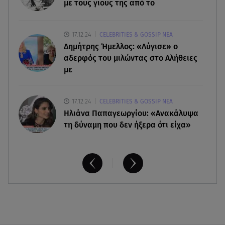
με τους γιους της από το
07.08.26 , 17:44
Παιδικοί σταθμοί: Πότε βγαίνουν τα προσωρινά
17.12.24
CELEBRITIES & GOSSIP ΝΕΑ
αποτελέσματα
Δημήτρης Ήμελλος: «Λύγισε» ο
αδερφός του μιλώντας στο Αλήθειες
με
17.12.24
CELEBRITIES & GOSSIP ΝΕΑ
Ηλιάνα Παπαγεωργίου: «Ανακάλυψα
τη δύναμη που δεν ήξερα ότι είχα»