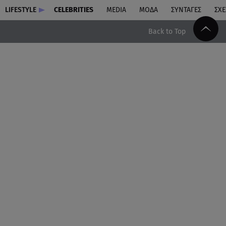
LIFESTYLE
CELEBRITIES
MEDIA
ΜΟΔΑ
ΣΥΝΤΑΓΕΣ
ΣΧΕ
Back to Top