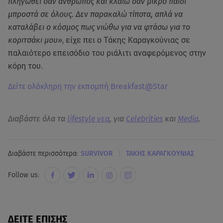
πληγωθεί σαν άνθρωπος και κλαίω σαν μικρό παιδί
μπροστά σε όλους. Δεν παρακαλώ τίποτα, απλά να
καταλάβει ο κόσμος πως νιώθω για να φτάσω για το
κοριτσάκι μου»
, είχε πει ο Τάκης Καραγκούνιας σε
παλαιότερο επεισόδιο του ριάλιτι αναφερόμενος στην
κόρη του.
Δείτε ολόκληρη την εκπομπή Breakfast@Star
Διαβάστε όλα τα
lifestyle νεα
, για
Celebrities
και
Media
.
|
Διαβάστε περισσότερα:
SURVIVOR
ΤΑΚΗΣ ΚΑΡΑΓΚΟΥΝΙΑΣ
Follow us:
ΔΕΙΤΕ ΕΠΙΣΗΣ