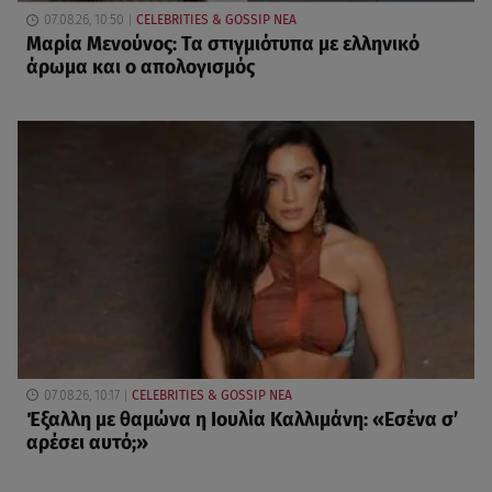
07.08.26, 10:50
CELEBRITIES & GOSSIP ΝΕΑ
Μαρία Μενούνος: Τα στιγμιότυπα με ελληνικό
άρωμα και ο απολογισμός
07.08.26, 10:17
CELEBRITIES & GOSSIP ΝΕΑ
Έξαλλη με θαμώνα η Ιουλία Καλλιμάνη: «Εσένα σ’
αρέσει αυτό;»