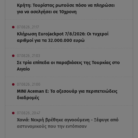
Κρήτη: Τουρίστας ρωτούσε πόσο να πληρώσει
για να ασελγήσει σε 10χρονη
07.08.26 , 21:17
Κλήρωση Eurojackpot 7/8/2026: Οι τυχεροί
αριθμοί για τα 32.000.000 ευρώ
07.08.26 , 21:03
Σε τρία επίπεδα οι παραβιάσεις της Τουρκίας στο
Αιγαίο
07.08.26 , 21:00
MINI Aceman E: Τα αξεσουάρ για περιπετειώδεις
διαδρομές
07.08.26 , 20:47
Χανιά: Νεκρή βρέθηκε αγνοούμενη - Ξέφυγε από
αστυνομικούς που την εντόπισαν