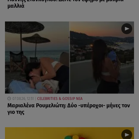
μαλλιά
07.08.26, 12:51
CELEBRITIES & GOSSIP ΝΕΑ
Μαριαλένα Ρουμελιώτη: Δύο -υπέροχοι- μήνες τον
γιο της