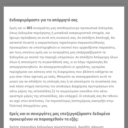
Ενδιαφερόμαστε για το απόρρητό σας
Εμείς και οι
603
συνεργάτες μας αποθηκεύουμε προσωπικά δεδομένα,
όπως δεδομένα περιήγησης ή μοναδικά αναγνωριστικά στοιχεία, και
έχουμε πρόσβαση σε αυτά στη συσκευή σας. Αν επιλέξετε Αποδοχή, θα
καταστεί δυνατή η ενεργοποίηση τεχνολογιών παρακολούθησης
προκειμένου να υποστηριχθούν οι σκοποί που εμφανίζονται παρακάτω,
για τους οποίους εμείς και οι συνεργάτες μας επεξεργαζόμαστε τα
δεδομένα με σκοπό την παροχή υπηρεσιών. Αν επιλέξετε Απόρριψη όλων
όλων ή αποσύρετε τη συγκατάθεσή σας, οι εν λόγω τεχνολογίες θα
απενεργοποιηθούν. Αν απενεργοποιηθούν οι ιχνηλάτες, ορισμένο
περιεχόμενο και κάποιες από τις διαφημίσεις που βλέπετε ενδέχεται να
μην είναι τόσο σχετικές με εσάς. Μπορείτε να επανεμφανίσετε αυτό το
μενού για να αλλάξετε τις επιλογές σας ή να αποσύρετε τη συναίνεσή σας
ανά πάσα στιγμή πατώντας τον σύνδεσμο Διαχείριση προτιμήσεων στο
κάτω μέρος της ιστοσελίδας [ή το αιωρούμενο εικονίδιο στο κάτω
αριστερό μέρος της ιστοσελίδας, εάν υπάρχει]. Οι επιλογές σας θα τεθούν
σε ισχύ στον Ιστότοπος. Για περισσότερες λεπτομέρειες ανατρέξτε στην
Πολιτική Απορρήτου μας.
Εμείς και οι συνεργάτες μας επεξεργαζόμαστε δεδομένα
προκειμένου να παρασχεθούν τα εξής:
Χρήση επακριβών δεδομένων γεωεντοπισμού. Ακριβής σάρωση