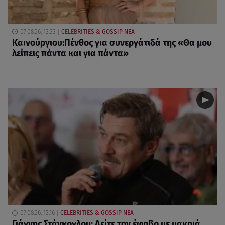
07.08.26, 13:33
CELEBRITIES & GOSSIP ΝΕΑ
Καινούργιου:Πένθος για συνεργάτιδά της «Θα μου
λείπεις πάντα και για πάντα»
07.08.26, 13:16
CELEBRITIES & GOSSIP ΝΕΑ
Γιάννης Στάνκογλου: Δείτε τον έφηβο με μακριά