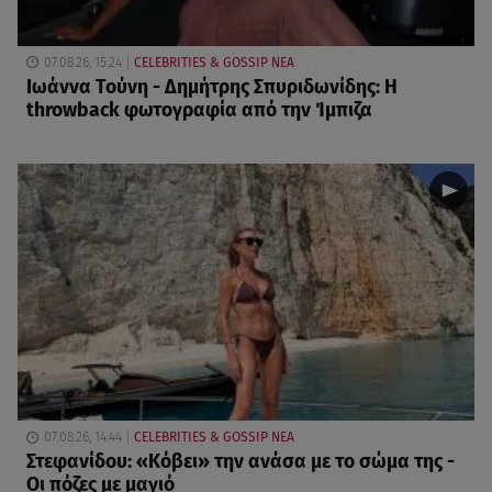
07.08.26, 15:24
CELEBRITIES & GOSSIP ΝΕΑ
Ιωάννα Τούνη - Δημήτρης Σπυριδωνίδης: Η
throwback φωτογραφία από την Ίμπιζα
07.08.26, 14:44
CELEBRITIES & GOSSIP ΝΕΑ
Στεφανίδου: «Κόβει» την ανάσα με το σώμα της -
Οι πόζες με μαγιό