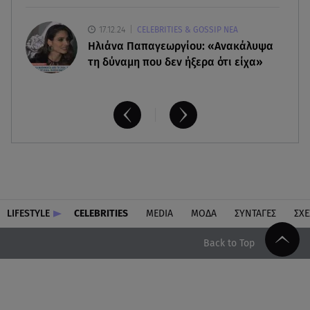
17.12.24
CELEBRITIES & GOSSIP ΝΕΑ
Ηλιάνα Παπαγεωργίου: «Ανακάλυψα
τη δύναμη που δεν ήξερα ότι είχα»
LIFESTYLE
CELEBRITIES
MEDIA
ΜΟΔΑ
ΣΥΝΤΑΓΕΣ
ΣΧΕ
Back to Top