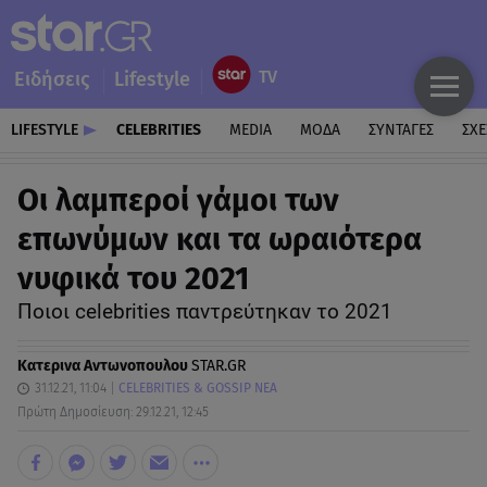
Ειδήσεις
Lifestyle
LIFESTYLE
CELEBRITIES
MEDIA
ΜΟΔΑ
ΣΥΝΤΑΓΕΣ
ΣΧΕ
Οι λαμπεροί γάμοι των
επωνύμων και τα ωραιότερα
νυφικά του 2021
Ποιοι celebrities παντρεύτηκαν το 2021
Κατερινα Αντωνοπουλου
STAR.GR
31.12.21, 11:04
CELEBRITIES & GOSSIP ΝΕΑ
Πρώτη Δημοσίευση: 29.12.21, 12:45