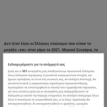
Δεν ήταν λίγοι οι Έλληνες επώνυμοι που είπαν το
μεγάλο «ναι» στον γάμο το 2021. Μερικά ζευγάρια, τα
περισσότερα, απέφυγαν τις πολλές φαμφάρες,
επιλέγοντας να παντρευτούν σε στενό κύκλο, με λίγους
Ενδιαφερόμαστε για το απόρρητό σας
καλεσμένους.
Εμείς και οι
603
συνεργάτες μας αποθηκεύουμε προσωπικά δεδομένα,
όπως δεδομένα περιήγησης ή μοναδικά αναγνωριστικά στοιχεία, και
Για κάποιους γνωρίζαμε ήδη, καθώς είχαν
έχουμε πρόσβαση σε αυτά στη συσκευή σας. Αν επιλέξετε Αποδοχή, θα
καταστεί δυνατή η ενεργοποίηση τεχνολογιών παρακολούθησης
προαναγγείλει τον γάμο τους, για κάποιους άλλους
προκειμένου να υποστηριχθούν οι σκοποί που εμφανίζονται παρακάτω,
όμως, μάθαμε εκ των υστέρων τα ευχάριστα, αφού
για τους οποίους εμείς και οι συνεργάτες μας επεξεργαζόμαστε τα
δεδομένα με σκοπό την παροχή υπηρεσιών. Αν επιλέξετε Απόρριψη όλων
θέλησαν να κρατήσουν μυστική αυτή την ημέρα.
όλων ή αποσύρετε τη συγκατάθεσή σας, οι εν λόγω τεχνολογίες θα
απενεργοποιηθούν. Αν απενεργοποιηθούν οι ιχνηλάτες, ορισμένο