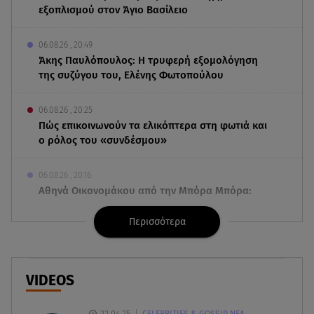
εξοπλισμού στον Άγιο Βασίλειο
06.08.26 , 20:49
Άκης Παυλόπουλος: Η τρυφερή εξομολόγηση
της συζύγου του, Ελένης Φωτοπούλου
06.08.26 , 20:25
Πώς επικοινωνούν τα ελικόπτερα στη φωτιά και
ο ρόλος του «συνδέσμου»
06.08.26 , 20:16
Αθηνά Οικονομάκου από την Μπόρα Μπόρα:
«Έσκασε όλη η κούραση του χειμώνα»
Περισσότερα
06.08.26 , 20:04
Σαμοθράκη: Συγκλονιστική διάσωση 15χρονης
από δύσβατο φαράγγι
VIDEOS
06.08.26 , 19:44
22.04.25
CELEBRITIES & GOSSIP ΝΕΑ