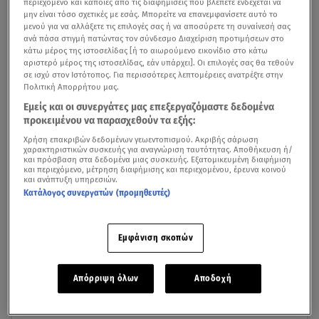
Μαραβέγιας - Σωτηροπούλου:
περιεχόμενο και κάποιες από τις διαφημίσεις που βλέπετε ενδέχεται να
μην είναι τόσο σχετικές με εσάς. Μπορείτε να επανεμφανίσετε αυτό το
Ρομαντικός γάμος στην Ύδρα
μενού για να αλλάξετε τις επιλογές σας ή να αποσύρετε τη συναίνεσή σας
ανά πάσα στιγμή πατώντας τον σύνδεσμο Διαχείριση προτιμήσεων στο
κάτω μέρος της ιστοσελίδας [ή το αιωρούμενο εικονίδιο στο κάτω
Έπειτα από τέσσερα χρόνια σχέσης η
Τόνια
αριστερό μέρος της ιστοσελίδας, εάν υπάρχει]. Οι επιλογές σας θα τεθούν
Σωτηροπούλου
με τον
Κωστή Μαραβέγια
επισφράγισαν
σε ισχύ στον Ιστότοπος. Για περισσότερες λεπτομέρειες ανατρέξτε στην
Πολιτική Απορρήτου μας.
την αγάπη τους με πολιτικό γάμο.
Εμείς και οι συνεργάτες μας επεξεργαζόμαστε δεδομένα
προκειμένου να παρασχεθούν τα εξής:
Το ερωτευμένο ζευγάρι παντρεύτηκε στις 11
Χρήση επακριβών δεδομένων γεωεντοπισμού. Ακριβής σάρωση
Οκτωβρίου σε ξενοδοχείο
στην Ύδρα υπό άκρα
χαρακτηριστικών συσκευής για αναγνώριση ταυτότητας. Αποθήκευση ή/
μυστικότητα και παρουσία λίγων συγγενών και φίλων.
και πρόσβαση στα δεδομένα μιας συσκευής. Εξατομικευμένη διαφήμιση
και περιεχόμενο, μέτρηση διαφήμισης και περιεχομένου, έρευνα κοινού
και ανάπτυξη υπηρεσιών.
Απαστράπτουσα η Τόνια Σωτηροπούλου μέσα
Κατάλογος συνεργατών (προμηθευτές)
στο «παραμυθένιο» νυφικό της, ενώ το πέπλο του
φορέματος ήταν κεντημένο εξ ολοκλήρου με πέρλες. Το
Εμφάνιση σκοπών
κουστούμι του γαμπρού ήταν δημιουργία γνωστού
σχεδιαστικού διδύμου.
Απόρριψη όλων
Αποδοχή