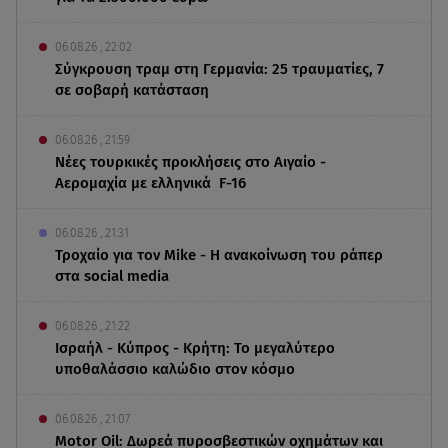
06.08.26 , 22:02
Σύγκρουση τραμ στη Γερμανία: 25 τραυματίες, 7
σε σοβαρή κατάσταση
06.08.26 , 21:59
Νέες τουρκικές προκλήσεις στο Αιγαίο -
Αερομαχία με ελληνικά F-16
06.08.26 , 21:31
Τροχαίο για τον Mike - Η ανακοίνωση του ράπερ
στα social media
06.08.26 , 21:22
Ισραήλ - Κύπρος - Κρήτη: Το μεγαλύτερο
υποθαλάσσιο καλώδιο στον κόσμο
06.08.26 , 21:07
Motor Oil: Δωρεά πυροσβεστικών οχημάτων και