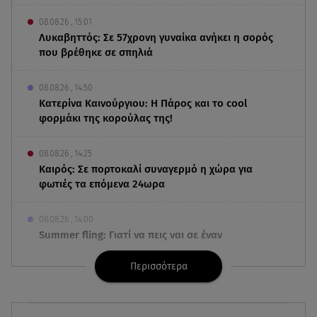
08.08.26 , 15:01
Λυκαβηττός: Σε 57χρονη γυναίκα ανήκει η σορός
που βρέθηκε σε σπηλιά
08.08.26 , 14:50
Κατερίνα Καινούργιου: Η Πάρος και το cool
φορμάκι της κορούλας της!
08.08.26 , 14:25
Καιρός: Σε πορτοκαλί συναγερμό η χώρα για
φωτιές τα επόμενα 24ωρα
08.08.26 , 14:00
Summer fling: Γιατί να πεις ναι σε έναν
καλοκαιρινό έρωτα
Περισσότερα
08.08.26 , 13:59
Αθηνά Οικονομάκου: Οι... hot αναρτήσεις της με
animal print μπικίνι!