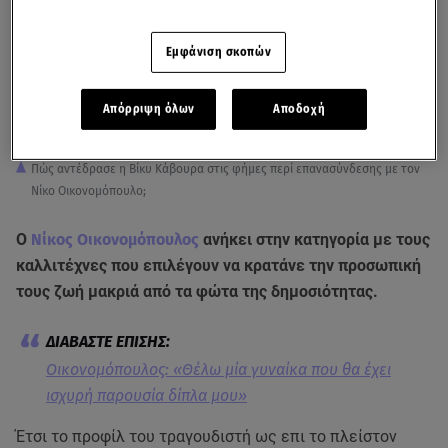
Εμφάνιση σκοπών
Απόρριψη όλων
Αποδοχή
Πώς αντέδρασε η Βίκυ Κάβουρα στις φήμες περί επανασύνδεσης με τον
Νίκο Οικονομόπουλο;
Ο
Νίκος Οικονομόπουλος
ανήκει στην κατηγορία με τους
καλλιτέχνες που επιλέγουν να κρατάνε την προσωπική
τους ζωή μακριά από τα φώτα της δημοσιότητας.
Οικονομόπουλος: «Θέλω μία γυναίκα που θα έχει
ισχυρή παρουσία δίπλα μου»
Έτσι το προφίλ του τραγουδιστή ως επι το πλείστον