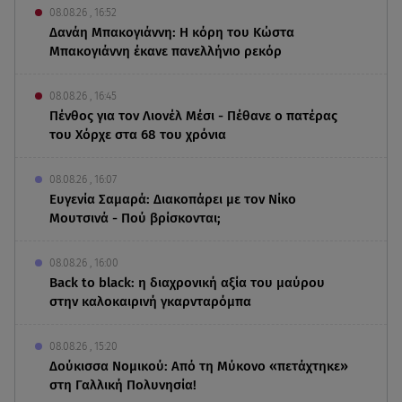
08.08.26 , 16:52
Δανάη Μπακογιάννη: Η κόρη του Κώστα
Μπακογιάννη έκανε πανελλήνιο ρεκόρ
08.08.26 , 16:45
Πένθος για τον Λιονέλ Μέσι - Πέθανε ο πατέρας
του Χόρχε στα 68 του χρόνια
08.08.26 , 16:07
Ευγενία Σαμαρά: Διακοπάρει με τον Νίκο
Μουτσινά - Πού βρίσκονται;
08.08.26 , 16:00
Back to black: η διαχρονική αξία του μαύρου
στην καλοκαιρινή γκαρνταρόμπα
08.08.26 , 15:20
Δούκισσα Νομικού: Από τη Μύκονο «πετάχτηκε»
στη Γαλλική Πολυνησία!