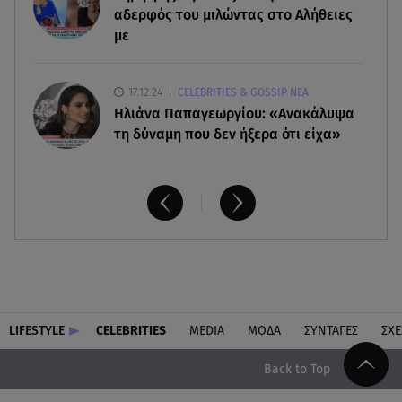
Flying Week 2026
αδερφός του μιλώντας στο Αλήθειες
με
17.12.24
CELEBRITIES & GOSSIP ΝΕΑ
Ηλιάνα Παπαγεωργίου: «Ανακάλυψα
τη δύναμη που δεν ήξερα ότι είχα»
LIFESTYLE
CELEBRITIES
MEDIA
ΜΟΔΑ
ΣΥΝΤΑΓΕΣ
ΣΧΕ
Back to Top