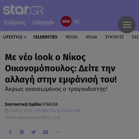
Ειδήσεις
Lifestyle
LIFESTYLE
CELEBRITIES
MEDIA
ΜΟΔΑ
ΣΥΝΤΑΓΕΣ
ΣΧΕ
Με νέο look ο Νίκος
Οικονομόπουλος: Δείτε την
αλλαγή στην εμφάνισή του!
Άκρως ανανεωμένος ο τραγουδιστής!
Συντακτική Ομάδα
STAR.GR
24.05.21, 23:32
CELEBRITIES & GOSSIP ΝΕΑ
Πρώτη Δημοσίευση: 24.05.21, 23:32