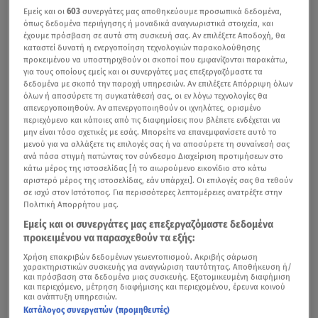
Εμείς και οι
603
συνεργάτες μας αποθηκεύουμε προσωπικά δεδομένα,
όπως δεδομένα περιήγησης ή μοναδικά αναγνωριστικά στοιχεία, και
έχουμε πρόσβαση σε αυτά στη συσκευή σας. Αν επιλέξετε Αποδοχή, θα
καταστεί δυνατή η ενεργοποίηση τεχνολογιών παρακολούθησης
προκειμένου να υποστηριχθούν οι σκοποί που εμφανίζονται παρακάτω,
για τους οποίους εμείς και οι συνεργάτες μας επεξεργαζόμαστε τα
δεδομένα με σκοπό την παροχή υπηρεσιών. Αν επιλέξετε Απόρριψη όλων
όλων ή αποσύρετε τη συγκατάθεσή σας, οι εν λόγω τεχνολογίες θα
απενεργοποιηθούν. Αν απενεργοποιηθούν οι ιχνηλάτες, ορισμένο
περιεχόμενο και κάποιες από τις διαφημίσεις που βλέπετε ενδέχεται να
μην είναι τόσο σχετικές με εσάς. Μπορείτε να επανεμφανίσετε αυτό το
μενού για να αλλάξετε τις επιλογές σας ή να αποσύρετε τη συναίνεσή σας
ανά πάσα στιγμή πατώντας τον σύνδεσμο Διαχείριση προτιμήσεων στο
κάτω μέρος της ιστοσελίδας [ή το αιωρούμενο εικονίδιο στο κάτω
αριστερό μέρος της ιστοσελίδας, εάν υπάρχει]. Οι επιλογές σας θα τεθούν
σε ισχύ στον Ιστότοπος. Για περισσότερες λεπτομέρειες ανατρέξτε στην
Πολιτική Απορρήτου μας.
Εμείς και οι συνεργάτες μας επεξεργαζόμαστε δεδομένα
προκειμένου να παρασχεθούν τα εξής:
Χρήση επακριβών δεδομένων γεωεντοπισμού. Ακριβής σάρωση
χαρακτηριστικών συσκευής για αναγνώριση ταυτότητας. Αποθήκευση ή/
και πρόσβαση στα δεδομένα μιας συσκευής. Εξατομικευμένη διαφήμιση
και περιεχόμενο, μέτρηση διαφήμισης και περιεχομένου, έρευνα κοινού
και ανάπτυξη υπηρεσιών.
Κατάλογος συνεργατών (προμηθευτές)