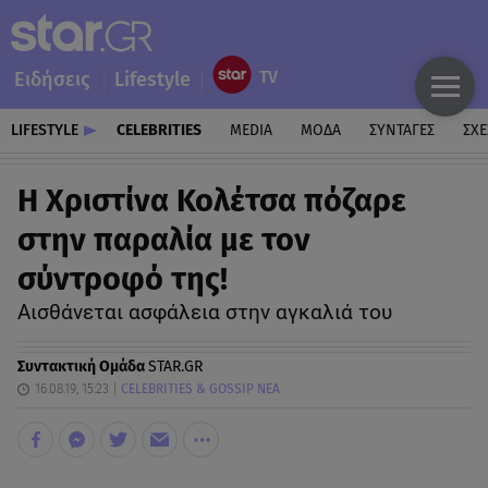
Ειδήσεις
Lifestyle
LIFESTYLE
CELEBRITIES
MEDIA
ΜΟΔΑ
ΣΥΝΤΑΓΕΣ
ΣΧΕ
Η Χριστίνα Κολέτσα πόζαρε
στην παραλία με τον
σύντροφό της!
Αισθάνεται ασφάλεια στην αγκαλιά του
Συντακτική Ομάδα
STAR.GR
16.08.19, 15:23
CELEBRITIES & GOSSIP ΝΕΑ