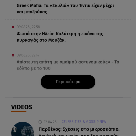
Greek Mafia: Τα «Σκυλιά» του Έντικ είχαν μέχρι
και μπαζούκας
09.08.26 , 22:58
Φωτιά στην Ηλεία: Καλύτερη η εικόνα της
πυρκαγιάς στο Μουζάκι
09.08.26 , 22:14
Απίστευτη απάτη με «μαϊμού αστυνομικούς» - Το
κόλπο με το 100
Περισσότερα
09.08.26 , 21:24
Πέθανε ο σπουδαίος ηθοποιός Νίκος
Καλογερόπουλος
VIDEOS
09.08.26 , 21:11
Μεγάλη φωτιά στο Μουζάκι Ηλείας - Επιχειρούν
22.04.25
CELEBRITIES & GOSSIP ΝΕΑ
105 πυροσβέστες και 9 εναέρια
Παρθένος: Σχέσεις στο μικροσκόπιο.