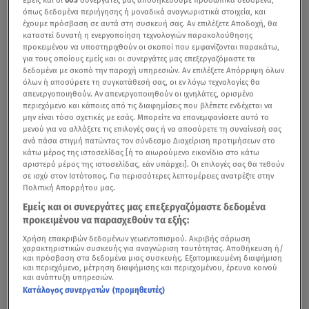
όπως δεδομένα περιήγησης ή μοναδικά αναγνωριστικά στοιχεία, και
έχουμε πρόσβαση σε αυτά στη συσκευή σας. Αν επιλέξετε Αποδοχή, θα
καταστεί δυνατή η ενεργοποίηση τεχνολογιών παρακολούθησης
προκειμένου να υποστηριχθούν οι σκοποί που εμφανίζονται παρακάτω,
για τους οποίους εμείς και οι συνεργάτες μας επεξεργαζόμαστε τα
δεδομένα με σκοπό την παροχή υπηρεσιών. Αν επιλέξετε Απόρριψη όλων
όλων ή αποσύρετε τη συγκατάθεσή σας, οι εν λόγω τεχνολογίες θα
απενεργοποιηθούν. Αν απενεργοποιηθούν οι ιχνηλάτες, ορισμένο
περιεχόμενο και κάποιες από τις διαφημίσεις που βλέπετε ενδέχεται να
μην είναι τόσο σχετικές με εσάς. Μπορείτε να επανεμφανίσετε αυτό το
μενού για να αλλάξετε τις επιλογές σας ή να αποσύρετε τη συναίνεσή σας
ανά πάσα στιγμή πατώντας τον σύνδεσμο Διαχείριση προτιμήσεων στο
κάτω μέρος της ιστοσελίδας [ή το αιωρούμενο εικονίδιο στο κάτω
αριστερό μέρος της ιστοσελίδας, εάν υπάρχει]. Οι επιλογές σας θα τεθούν
σε ισχύ στον Ιστότοπος. Για περισσότερες λεπτομέρειες ανατρέξτε στην
Πολιτική Απορρήτου μας.
Εμείς και οι συνεργάτες μας επεξεργαζόμαστε δεδομένα
προκειμένου να παρασχεθούν τα εξής:
Χρήση επακριβών δεδομένων γεωεντοπισμού. Ακριβής σάρωση
χαρακτηριστικών συσκευής για αναγνώριση ταυτότητας. Αποθήκευση ή/
και πρόσβαση στα δεδομένα μιας συσκευής. Εξατομικευμένη διαφήμιση
και περιεχόμενο, μέτρηση διαφήμισης και περιεχομένου, έρευνα κοινού
και ανάπτυξη υπηρεσιών.
Κατάλογος συνεργατών (προμηθευτές)