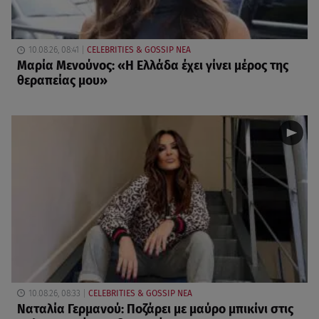
10.08.26, 08:41
CELEBRITIES & GOSSIP ΝΕΑ
Μαρία Μενούνος: «Η Ελλάδα έχει γίνει μέρος της
θεραπείας μου»
10.08.26, 08:33
CELEBRITIES & GOSSIP ΝΕΑ
Ναταλία Γερμανού: Ποζάρει με μαύρο μπικίνι στις