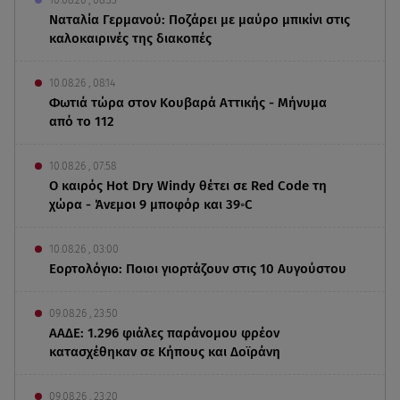
10.08.26 , 08:33
Ναταλία Γερμανού: Ποζάρει με μαύρο μπικίνι στις
καλοκαιρινές της διακοπές
10.08.26 , 08:14
Φωτιά τώρα στον Κουβαρά Αττικής - Μήνυμα
από το 112
10.08.26 , 07:58
Ο καιρός Hot Dry Windy θέτει σε Red Code τη
χώρα - Άνεμοι 9 μποφόρ και 39◦C
10.08.26 , 03:00
Εορτολόγιο: Ποιοι γιορτάζουν στις 10 Αυγούστου
09.08.26 , 23:50
ΑΑΔΕ: 1.296 φιάλες παράνομου φρέον
κατασχέθηκαν σε Κήπους και Δοϊράνη
09.08.26 , 23:20