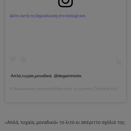
Δείτε αυτή τη δημοσίευση στο Instagram.
Απλά,τυχαία,μοναδικά. @degaminiotis
Η δημοσίευση κοινοποιήθηκε από το χρήστη
Christina Koletsa
(@c
«Απλά, τυχαία, μοναδικά» το λιτό κι απέριττο σχόλιό της.