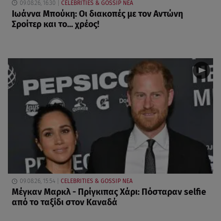
09.08.26, 16:30
CELEBRITIES & GOSSIP ΝΕΑ
Ιωάννα Μπούκη: Οι διακοπές με τον Αντώνη
Σροίτερ και το... χρέος!
09.08.26, 15:54
CELEBRITIES & GOSSIP ΝΕΑ
Μέγκαν Μαρκλ - Πρίγκιπας Χάρι: Πόσταραν selfie
από το ταξίδι στον Καναδά