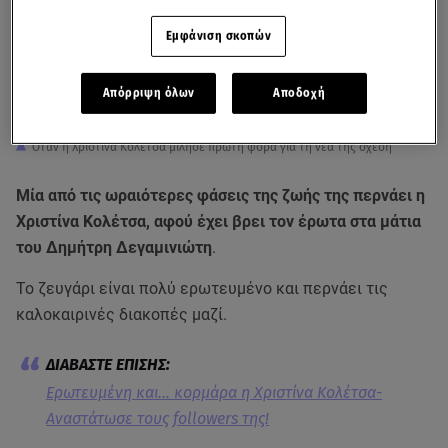
Εμφάνιση σκοπών
Απόρριψη όλων
Αποδοχή
Όταν η Χριστίνα Κολέτσα μίλησε πρώτη φορά για τη νέα της σχέση
Μία από τις ωραιότερες φάσεις της ζωής της περνάει η
Χριστίνα Κολέτσα, αφού έχει βρει τον έρωτα στα μάτια
του Δημήτρη Δεγαμινιώτη
.
Το ζευγάρι είναι πολύ ερωτευμένο και περνάει τις
καλοκαιρινές διακοπές μαζί.
Ερωτευμένη και… κορμάρα η Χριστίνα Κολέτσα-
Αναστάτωσε τους followers της!