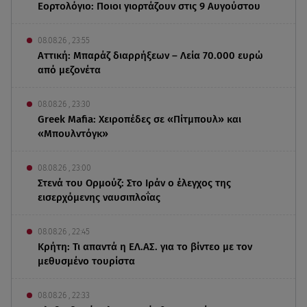
Εορτολόγιο: Ποιοι γιορτάζουν στις 9 Αυγούστου
08.08.26 , 23:55
Αττική: Μπαράζ διαρρήξεων – Λεία 70.000 ευρώ
από μεζονέτα
08.08.26 , 23:30
Greek Mafia: Χειροπέδες σε «Πίτμπουλ» και
«Μπουλντόγκ»
08.08.26 , 23:00
Στενά του Ορμούζ: Στο Ιράν ο έλεγχος της
εισερχόμενης ναυσιπλοΐας
08.08.26 , 22:45
Κρήτη: Τι απαντά η ΕΛ.ΑΣ. για το βίντεο με τον
μεθυσμένο τουρίστα
08.08.26 , 22:33