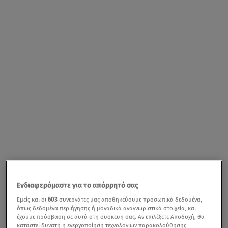
Ενδιαφερόμαστε για το απόρρητό σας
Εμείς και οι
603
συνεργάτες μας αποθηκεύουμε προσωπικά δεδομένα,
όπως δεδομένα περιήγησης ή μοναδικά αναγνωριστικά στοιχεία, και
έχουμε πρόσβαση σε αυτά στη συσκευή σας. Αν επιλέξετε Αποδοχή, θα
καταστεί δυνατή η ενεργοποίηση τεχνολογιών παρακολούθησης