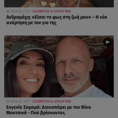
08.08.26, 17:20
CELEBRITIES & GOSSIP ΝΕΑ
Ανδρομάχη: «Είσαι το φως στη ζωή μου» – Η νέα
ανάρτηση με τον γιο της
08.08.26, 16:07
CELEBRITIES & GOSSIP ΝΕΑ
Ευγενία Σαμαρά: Διακοπάρει με τον Νίκο
Μουτσινά - Πού βρίσκονται;