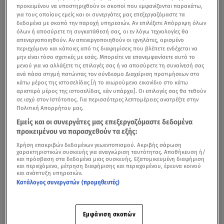
προκειμένου να υποστηριχθούν οι σκοποί που εμφανίζονται παρακάτω,
για τους οποίους εμείς και οι συνεργάτες μας επεξεργαζόμαστε τα
δεδομένα με σκοπό την παροχή υπηρεσιών. Αν επιλέξετε Απόρριψη όλων
όλων ή αποσύρετε τη συγκατάθεσή σας, οι εν λόγω τεχνολογίες θα
απενεργοποιηθούν. Αν απενεργοποιηθούν οι ιχνηλάτες, ορισμένο
περιεχόμενο και κάποιες από τις διαφημίσεις που βλέπετε ενδέχεται να
μην είναι τόσο σχετικές με εσάς. Μπορείτε να επανεμφανίσετε αυτό το
μενού για να αλλάξετε τις επιλογές σας ή να αποσύρετε τη συναίνεσή σας
ανά πάσα στιγμή πατώντας τον σύνδεσμο Διαχείριση προτιμήσεων στο
κάτω μέρος της ιστοσελίδας [ή το αιωρούμενο εικονίδιο στο κάτω
αριστερό μέρος της ιστοσελίδας, εάν υπάρχει]. Οι επιλογές σας θα τεθούν
σε ισχύ στον Ιστότοπος. Για περισσότερες λεπτομέρειες ανατρέξτε στην
Πολιτική Απορρήτου μας.
Εμείς και οι συνεργάτες μας επεξεργαζόμαστε δεδομένα
προκειμένου να παρασχεθούν τα εξής:
Χρήση επακριβών δεδομένων γεωεντοπισμού. Ακριβής σάρωση
χαρακτηριστικών συσκευής για αναγνώριση ταυτότητας. Αποθήκευση ή/
και πρόσβαση στα δεδομένα μιας συσκευής. Εξατομικευμένη διαφήμιση
και περιεχόμενο, μέτρηση διαφήμισης και περιεχομένου, έρευνα κοινού
και ανάπτυξη υπηρεσιών.
Κατάλογος συνεργατών (προμηθευτές)
Εμφάνιση σκοπών