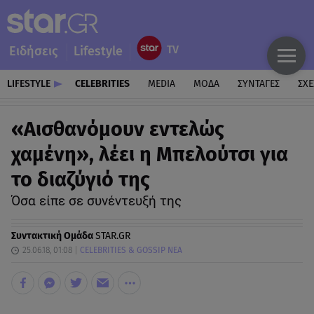
Ειδήσεις
Lifestyle
LIFESTYLE
CELEBRITIES
MEDIA
ΜΟΔΑ
ΣΥΝΤΑΓΕΣ
ΣΧΕ
«Αισθανόμουν εντελώς
χαμένη», λέει η Μπελούτσι για
το διαζύγιό της
Όσα είπε σε συνέντευξή της
Συντακτική Ομάδα
STAR.GR
25.06.18, 01:08
CELEBRITIES & GOSSIP ΝΕΑ