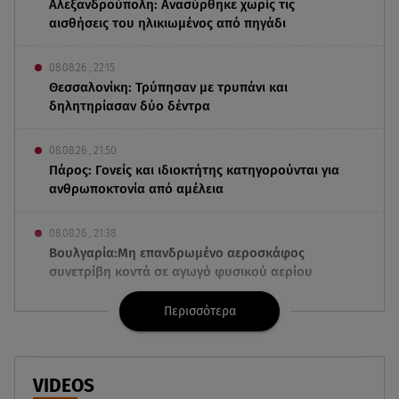
Αλεξανδρούπολη: Ανασύρθηκε χωρίς τις
αισθήσεις του ηλικιωμένος από πηγάδι
08.08.26 , 22:15
Θεσσαλονίκη: Τρύπησαν με τρυπάνι και
δηλητηρίασαν δύο δέντρα
08.08.26 , 21:50
Πάρος: Γονείς και ιδιοκτήτης κατηγορούνται για
ανθρωποκτονία από αμέλεια
08.08.26 , 21:38
Βουλγαρία:Μη επανδρωμένο αεροσκάφος
συνετρίβη κοντά σε αγωγό φυσικού αερίου
Περισσότερα
08.08.26 , 21:32
Φωτιά στην Αττικοβοιωτία: Ενέργεια ίση με έξι
ατομικές βόμβες
VIDEOS
08.08.26 , 21:20