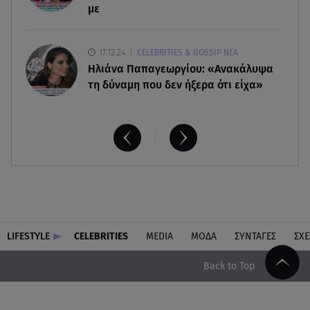
με
17.12.24
CELEBRITIES & GOSSIP ΝΕΑ
Ηλιάνα Παπαγεωργίου: «Ανακάλυψα
τη δύναμη που δεν ήξερα ότι είχα»
LIFESTYLE
CELEBRITIES
MEDIA
ΜΟΔΑ
ΣΥΝΤΑΓΕΣ
ΣΧΕ
Back to Top