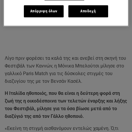
Απόρριψη όλων
Αποδοχή
Λίγο πριν φορέσει τα καλά της και ανεβεί στη σκηνή του
Φεστιβάλ των Καννών, η Μόνικα Μπελούτσι μίλησε στο
γαλλικό Paris Match για τις δύσκολες στιγμές του
διαζυγίου της με τον Βενσάν Κασέλ.
Η Ιταλίδα ηθοποιός, που θα είναι η δεύτερη φορά στη
ζωή της η οικοδέσποινα των τελετών έναρξης και λήξης
του Φεστιβάλ, μίλησε για τα όσα βίωσε μετά από το
διαζύγιό της από τον Γάλλο ηθοποιό.
«Εκείνη τη στιγμή αισθανόμουν εντελώς χαμένη. Ό,τι