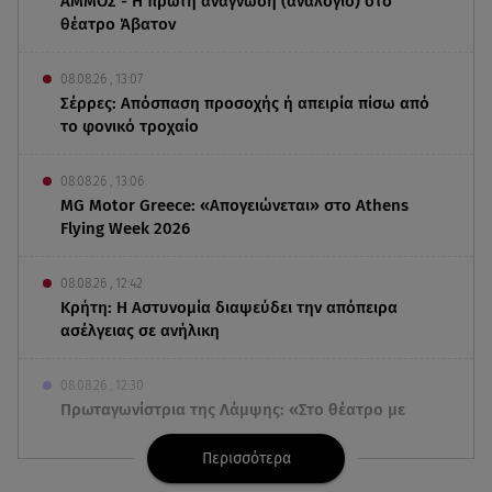
ΑΜΜΟΣ - Η πρώτη ανάγνωση (αναλόγιο) στο
θέατρο Άβατον
08.08.26 , 13:07
Σέρρες: Απόσπαση προσοχής ή απειρία πίσω από
το φονικό τροχαίο
08.08.26 , 13:06
MG Motor Greece: «Απογειώνεται» στο Athens
Flying Week 2026
08.08.26 , 12:42
Κρήτη: Η Αστυνομία διαψεύδει την απόπειρα
ασέλγειας σε ανήλικη
08.08.26 , 12:30
Πρωταγωνίστρια της Λάμψης: «Στο θέατρο με
σνόμπαραν πάρα πολύ»
Περισσότερα
08.08.26 , 12:15