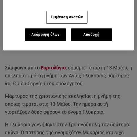
Εμφάνιση σκοπών
Απόρριψη όλων
Αποδοχή
Σύμφωνα με το
Εορτολόγιο
, σήμερα, Τετάρτη 13 Μαΐου, η
εκκλησία τιμά τη μνήμη των Αγίας Γλυκερίας μάρτυρος
και Οσίου Σεργίου του ομολογητού.
Μάρτυρας της χριστιανικής εκκλησίας, η μνήμη της
οποίας τιμάται στις 13 Μαΐου. Την ημέρα αυτή
γιορτάζουν όσες φέρουν το όνομα Γλυκερία.
Η Γλυκερία γεννήθηκε στην Τραϊανούπολη τον δεύτερο
αιώνα. Ο πατέρας της ονομαζόταν Μακάριος και είχε