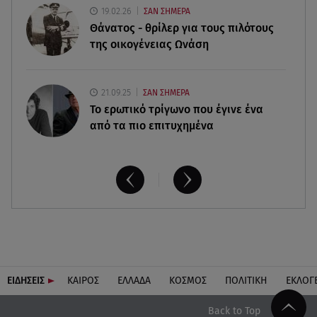
08.08.26 , 10:47
19.02.26
ΣΑΝ ΣΗΜΕΡΑ
Γουίλιαμ Όρμπιτ: Πέθανε στα 69 ο παραγωγός
Θάνατος - θρίλερ για τους πιλότους
και συνεργάτης της Μαντόνα
της οικογένειας Ωνάση
21.09.25
ΣΑΝ ΣΗΜΕΡΑ
Το ερωτικό τρίγωνο που έγινε ένα
από τα πιο επιτυχημένα
ΕΙΔΗΣΕΙΣ
ΚΑΙΡΟΣ
ΕΛΛΑΔΑ
ΚΟΣΜΟΣ
ΠΟΛΙΤΙΚΗ
ΕΚΛΟΓ
Back to Top