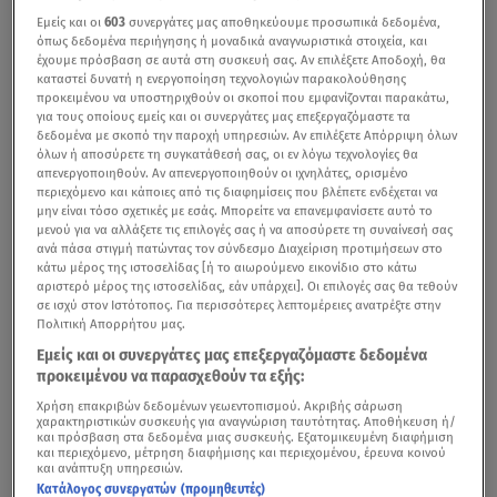
Εμείς και οι
603
συνεργάτες μας αποθηκεύουμε προσωπικά δεδομένα,
όπως δεδομένα περιήγησης ή μοναδικά αναγνωριστικά στοιχεία, και
έχουμε πρόσβαση σε αυτά στη συσκευή σας. Αν επιλέξετε Αποδοχή, θα
καταστεί δυνατή η ενεργοποίηση τεχνολογιών παρακολούθησης
προκειμένου να υποστηριχθούν οι σκοποί που εμφανίζονται παρακάτω,
για τους οποίους εμείς και οι συνεργάτες μας επεξεργαζόμαστε τα
δεδομένα με σκοπό την παροχή υπηρεσιών. Αν επιλέξετε Απόρριψη όλων
όλων ή αποσύρετε τη συγκατάθεσή σας, οι εν λόγω τεχνολογίες θα
απενεργοποιηθούν. Αν απενεργοποιηθούν οι ιχνηλάτες, ορισμένο
περιεχόμενο και κάποιες από τις διαφημίσεις που βλέπετε ενδέχεται να
μην είναι τόσο σχετικές με εσάς. Μπορείτε να επανεμφανίσετε αυτό το
μενού για να αλλάξετε τις επιλογές σας ή να αποσύρετε τη συναίνεσή σας
ανά πάσα στιγμή πατώντας τον σύνδεσμο Διαχείριση προτιμήσεων στο
κάτω μέρος της ιστοσελίδας [ή το αιωρούμενο εικονίδιο στο κάτω
αριστερό μέρος της ιστοσελίδας, εάν υπάρχει]. Οι επιλογές σας θα τεθούν
σε ισχύ στον Ιστότοπος. Για περισσότερες λεπτομέρειες ανατρέξτε στην
Πολιτική Απορρήτου μας.
Εμείς και οι συνεργάτες μας επεξεργαζόμαστε δεδομένα
προκειμένου να παρασχεθούν τα εξής:
Χρήση επακριβών δεδομένων γεωεντοπισμού. Ακριβής σάρωση
χαρακτηριστικών συσκευής για αναγνώριση ταυτότητας. Αποθήκευση ή/
και πρόσβαση στα δεδομένα μιας συσκευής. Εξατομικευμένη διαφήμιση
και περιεχόμενο, μέτρηση διαφήμισης και περιεχομένου, έρευνα κοινού
και ανάπτυξη υπηρεσιών.
Κατάλογος συνεργατών (προμηθευτές)